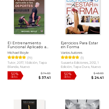
 32.29
$ 26.93
15%
50%
dcto.
dcto.
19.37
$ 22.89
El Entrenamiento
Ejercicios Para Estar
Funcional Aplicado a
en Forma
los Deportes
Michael Boyle
Varios Autores
(19)
(1)
Tutor, 2017, 1 Edición, Tapa
Susaeta Ediciones, 2012, 1
Blanda, Nuevo
Edición, Tapa Dura, Nuevo