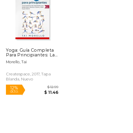
$ 48.83
$ 51.90
50%
dcto.
$ 24.41
$ 25.95
Yoga: Guía Completa
Para Principiantes: Las
63 Posturas más
Morello, Tai
Importantes Para
Perder Peso, Eliminar
el Estrés y Hallar la
Createspace, 2017, Tapa
paz Interior
Blanda, Nuevo