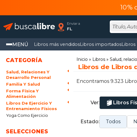
10% 
Enviar a
FL
MENÚ
Libros más vendidos
Libros importados
Libros
Inicio
Libros
Salud, relaci
CATEGORÍA
Libros de Libros 
Salud, Relaciones Y
Desarrollo Personal
Encontramos 9.323 Libro
Familia Y Salud
Forma Física Y
Alimentación
Ver:
Libros Fí
Libros De Ejercicio Y
Entrenamiento Físicos
Yoga Como Ejercicio
Estado:
Todos
N
SELECCIONES