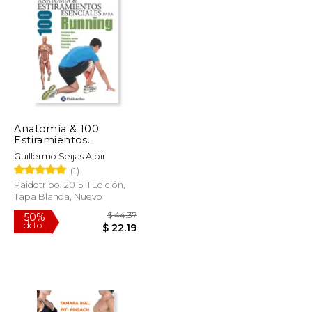
$ 42.89
$ 74.83
50%
dcto.
$ 21.44
$ 37.41
Anatomía & 100
Estiramientos
Esenciales Para
Guillermo Seijas Albir
Running
(1)
Paidotribo, 2015, 1 Edición,
Tapa Blanda, Nuevo