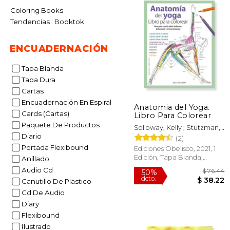
Coloring Books
Tendencias : Booktok
ENCUADERNACIÓN
Tapa Blanda
Tapa Dura
Cartas
Encuadernación En Espiral
Anatomia del Yoga.
Cards (Cartas)
Libro Para Colorear
Paquete De Productos
Solloway, Kelly ; Stutzman,
Diario
Samantha
(2)
Portada Flexibound
Ediciones Obelisco, 2021, 1
Edición, Tapa Blanda,
Anillado
Nuevo
Audio Cd
Canutillo De Plastico
Cd De Audio
Diary
$
Flexibound
50%
dcto.
$ 
Ilustrado