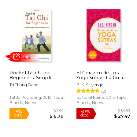
 44.37
$ 36.00
15%
15%
dcto.
dcto.
22.19
$ 30.60
Pocket tai chi for
El Corazón de Los
Beginners: Simple
Yoga Sûtras: La Guía
Steps to a Healthy
Esencial de la Filosofía
Tri Thong Dang
B. K. S. Iyengar
Body & Mind (en
del Yoga
(2)
Inglés)
Tuttle Publishing, 2019, Tapa
Editorial Kairos, 2015, Tapa
Blanda, Nuevo
Blanda, Nuevo