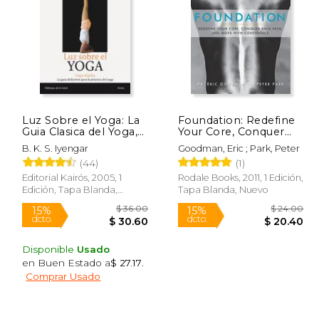
 28.95
$ 74.83
50%
50%
dcto.
dcto.
24.61
$ 37.41
Luz Sobre el Yoga: La
Foundation: Redefine
Guia Clasica del Yoga,
Your Core, Conquer
por el Maestro mas
Back Pain, and Move
B. K. S. Iyengar
Goodman, Eric ; Park, Peter
Renombrado del
With Confidence (en
(44)
(1)
Mundo (Biblioteca de
Inglés)
la Salud)
Editorial Kairós, 2005, 1
Rodale Books, 2011, 1 Edición,
Edición, Tapa Blanda,
Tapa Blanda, Nuevo
Nuevo
Disponible
Usado
en Buen Estado a
$ 27.17
.
Comprar Usado