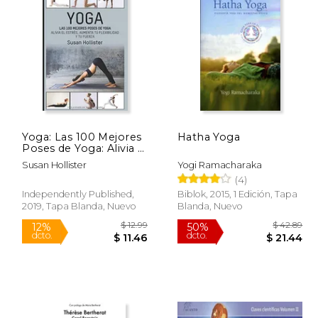
 169.36
$ 21.99
15%
40%
dcto.
dcto.
84.68
$ 18.69
Yoga: Las 100 Mejores
Hatha Yoga
Poses de Yoga: Alivia el
Estrés, Aumenta tu
Susan Hollister
Yogi Ramacharaka
Flexibilidad y tu Fuerza
(4)
(Posturas Poses de
Yoga Técnicas de
Independently Published,
Biblok, 2015, 1 Edición, Tapa
Ejercicio y Guía Para.
2019, Tapa Blanda, Nuevo
Blanda, Nuevo
Fortalecimiento y
Alivio del Estrés)