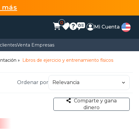
r más
0
Mi Cuenta
clientes
Venta Empresas
entación
Libros de ejercicio y entrenamiento físicos
Ordenar por
Comparte y gana
dinero