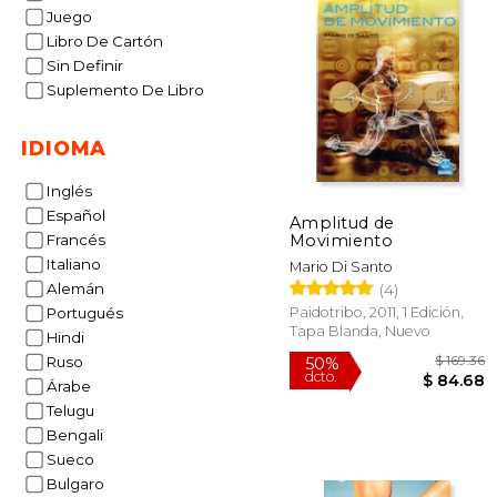
Juego
Libro De Cartón
Sin Definir
Suplemento De Libro
IDIOMA
Inglés
Español
Amplitud de
Movimiento
Francés
Italiano
Mario Di Santo
Alemán
(4)
Paidotribo, 2011, 1 Edición,
Portugués
Tapa Blanda, Nuevo
Hindi
Ruso
Árabe
Telugu
Bengali
Sueco
Bulgaro