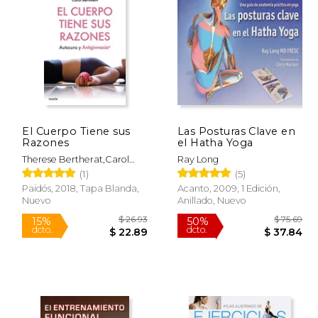
 15.00
$ 12.99
12%
50%
dcto.
dcto.
13.24
$ 11.46
El Cuerpo Tiene sus
Las Posturas Clave en
Razones
el Hatha Yoga
Therese Bertherat,Carol
Ray Long
Bernstein
(1)
(5)
Paidós, 2018, Tapa Blanda,
Acanto, 2009, 1 Edición,
Nuevo
Anillado, Nuevo