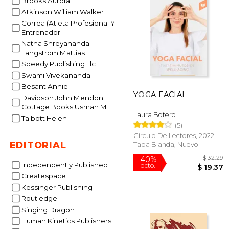
Brooks Aurora
Atkinson William Walker
Correa (Atleta Profesional Y
$
12%
Entrenador
dcto.
$ 
Natha Shreyananda
Langstrom Mattias
Speedy Publishing Llc
Swami Vivekananda
Besant Annie
YOGA FACIAL
Davidson John Mendon
Cottage Books Usman M
Laura Botero
Talbott Helen
(5)
Círculo De Lectores, 2022,
EDITORIAL
Tapa Blanda, Nuevo
Independently Published
Createspace
Kessinger Publishing
Routledge
Singing Dragon
Human Kinetics Publishers