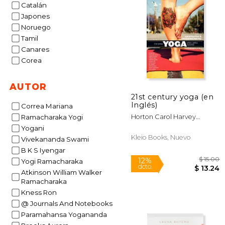
Catalán
$
50%
dcto.
$ 
Japones
Noruego
Tamil
Canares
Corea
AUTOR
21st century yoga (en
Inglés)
Correa Mariana
Horton Carol Harvey
Ramacharaka Yogi
Roseanne
Yogani
Kleio Books, Nuevo
Vivekananda Swami
B K S Iyengar
Yogi Ramacharaka
Atkinson William Walker
Ramacharaka
Kness Ron
@ Journals And Notebooks
Paramahansa Yogananda