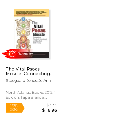
$ 24.00
$ 12.99
12%
dcto.
$ 20.40
$ 11.46
The Vital Psoas
Muscle: Connecting
Physical, Emotional,
Staugaard-Jones, Jo Ann
and Spiritual Well-
Being (en Inglés)
North Atlantic Books, 2012, 1
Edición, Tapa Blanda,
Nuevo