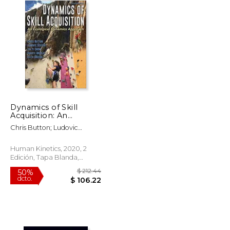
Dynamics of Skill
Acquisition: An
Ecological Dynamics
Chris Button; Ludovic
Approach (en Inglés)
Seifert; Jia Yi Chow; Duarte
Araujo; Keith Davids
Human Kinetics, 2020, 2
Edición, Tapa Blanda,
Nuevo
$ 8.50
$ 212.44
50%
dcto.
$ 7.23
$ 106.22