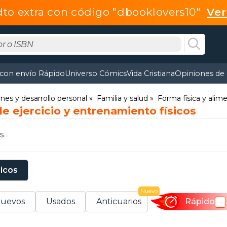
dto extra con código "dbooklovers10"
Ve
 con envío Rápido
Universo Cómics
Vida Cristiana
Opiniones de 
ones y desarrollo personal
Familia y salud
Forma física y alim
de ejercicio y entrenamiento físicos
s
sicos
Nuevo
uevos
Usados
Anticuarios
Rápido