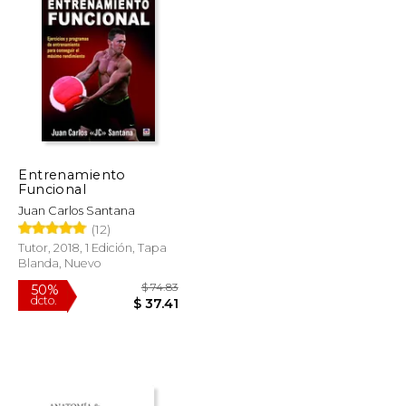
$ 29.87
$ 55.16
50%
dcto.
$ 17.92
$ 27.58
Entrenamiento
Funcional
Juan Carlos Santana
(12)
Tutor, 2018, 1 Edición, Tapa
Blanda, Nuevo