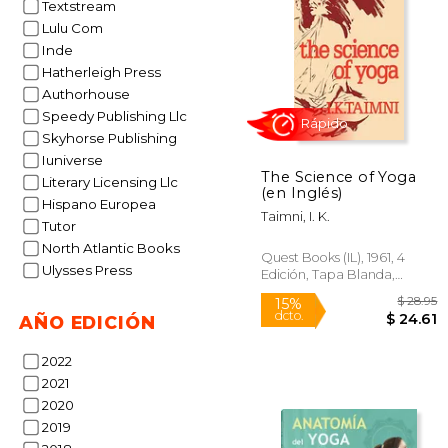
Textstream
Lulu Com
Inde
Hatherleigh Press
$
Authorhouse
40%
dcto.
$ 
Speedy Publishing Llc
Skyhorse Publishing
Iuniverse
The Science of Yoga
Literary Licensing Llc
(en Inglés)
Hispano Europea
Taimni, I. K.
Tutor
North Atlantic Books
Quest Books (IL), 1961, 4
Ulysses Press
Edición, Tapa Blanda,
Nuevo
AÑO EDICIÓN
2022
2021
Rápido
2020
2019