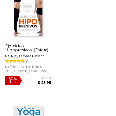
$ 75.69
$ 44.37
50%
dcto.
$ 37.84
$ 22.19
Ejercicios
Hipopresivos. (Esfera)
Piti;Rial, Tamara Pinsach
(1)
La Esfera De Los Libros,
2015, 1 Edición, Tapa Blanda,
Nuevo