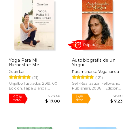
Yoga Para Mi
Autobiografia de un
Rápido
Bienestar: Me
Yogui
Escucho, Me Cuido, Me
Xuan Lan
Paramahansa Yogananda
Quiero / Yoga for My
(21)
(121)
Well-Being: Listening
to Myself, Caring for
Grijalbo Ilustrados, 2019, 001
Self-Realization Fellowship
Myself, Loving Myself
Edición, Tapa Blanda,
Publishers, 2008, 1 Edición,
Usado
Tapa Blanda, Nuevo
 76.44
$ 28.46
40%
15%
dcto.
dcto.
38.22
$ 17.08