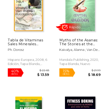
Tabla de Vitaminas
Myths of the Asanas:
Sales Minerales
The Stories at the
Oligoelementos
Heart of the Yoga
Ph. Dorosz
Kaivalya, Alanna ; Van Der
Tradition (en Inglés)
Kooij, Arjuna
$ 167.09
$ 29.
40%
40%
Hispano Europea, 2008, 6
Mandala Publishing, 2020,
dcto.
dcto.
$ 100.25
$ 17.
Edición, Tapa Blanda,
Tapa Blanda, Nuevo
Usado