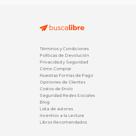
$ 22.95
$ 26.
31%
15%
Términos y Condiciones
dcto.
dcto.
$ 15.94
$ 22.
Políticas de Devolución
Privacidad y Seguridad
Cómo Comprar
Nuestras Formas de Pago
Opiniones de Clientes
Costos de Envío
Seguridad Redes Sociales
Blog
Lista de autores
Incentivo a la Lectura
Libros Recomendados