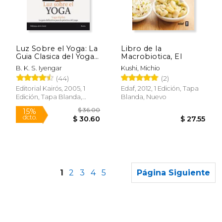
$ 15.24
$ 20.
12%
15%
dcto.
dcto.
$ 13.45
$ 17.
Luz Sobre el Yoga: La
Libro de la
Guia Clasica del Yoga,
Macrobiotica, El
por el Maestro mas
B. K. S. Iyengar
Kushi, Michio
Renombrado del
(44)
(2)
Mundo (Biblioteca de
la Salud)
Editorial Kairós, 2005, 1
Edaf, 2012, 1 Edición, Tapa
Edición, Tapa Blanda,
Blanda, Nuevo
Nuevo
1
2
3
4
5
Página Siguiente