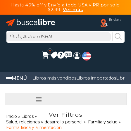
Hasta 40% off y Envío a todo USA y PR por solo
$2.99
Ver más
Enviar a
FL
0
MENÚ
Libros más vendidos
Libros importados
Libros
=
Ver Filtros
Inicio
Libros
Salud, relaciones y desarrollo personal
Familia y salud
Forma física y alimentación