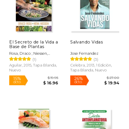
Rápido
El Secreto de la Vida a
Salvando Vidas
Base de Plantas
Rosa, Draco ; Niessen,
Jose Fernandez
Nena
(1)
(3)
Aguilar, 2015, Tapa Blanda,
Celebra, 2013, 1 Edición,
Nuevo
Tapa Blanda, Nuevo
$ 28.95
$ 94.
15%
40%
dcto.
dcto.
$ 24.61
$ 56.