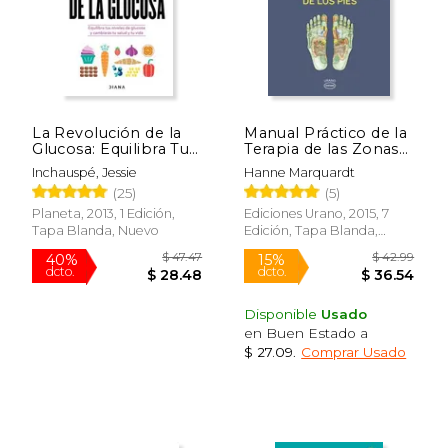
La Revolución de la
Manual Práctico de la
Glucosa: Equilibra Tus
Terapia de las Zonas
Niveles de Glucosa Y
Reflejas de los Pies
Inchauspé, Jessie
Hanne Marquardt
Cambiarás Tu Salud Y
(25)
(5)
Tu Vida / Glucose
Revolution: The Life-
Planeta, 2013, 1 Edición,
Ediciones Urano, 2015, 7
Changing Power of
Tapa Blanda, Nuevo
Edición, Tapa Blanda,
Balancin
Nuevo
Disponible
Usado
en Buen Estado a
$ 27.09
.
Comprar Usado
$ 17.99
$ 10.
15%
12%
dcto.
dcto.
$ 15.29
$ 9.