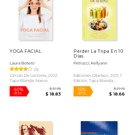
YOGA FACIAL
Perder La Tripa En 10
Días
$ 26.93
$ 74.
15%
40%
Laura Botero
Petrucci, Kellyann
dcto.
dcto.
$ 22.89
$ 44.
(5)
Círculo De Lectores, 2022,
Ediciones Obelisco, 2021, 1
Tapa Blanda, Nuevo
Edición, Tapa Blanda,
Nuevo