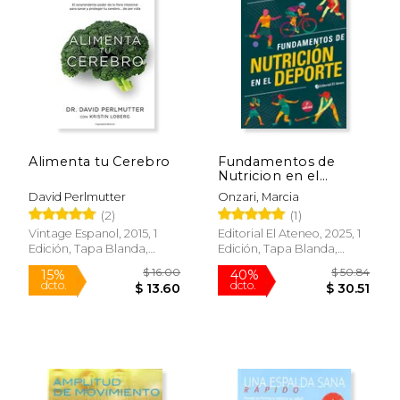
$ 126.95
$ 16.
40%
6%
dcto.
dcto.
$ 76.17
$ 15.
Alimenta tu Cerebro
Fundamentos de
Nutricion en el
Deporte
David Perlmutter
Onzari, Marcia
(2)
(1)
Vintage Espanol, 2015, 1
Editorial El Ateneo, 2025, 1
Edición, Tapa Blanda,
Edición, Tapa Blanda,
Nuevo
Nuevo