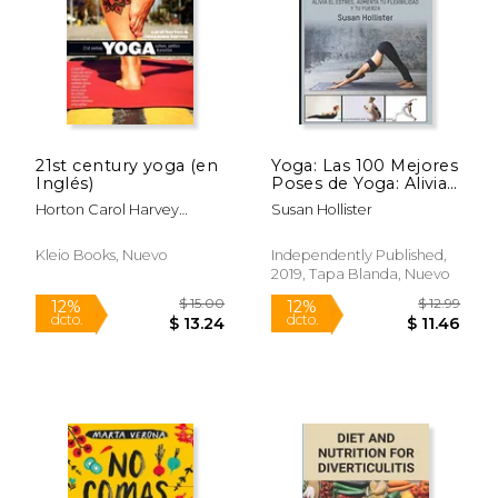
21st century yoga (en
Yoga: Las 100 Mejores
Inglés)
Poses de Yoga: Alivia
el Estrés, Aumenta tu
Horton Carol Harvey
Susan Hollister
Flexibilidad y tu
Roseanne
Fuerza (Posturas
Poses de Yoga
Kleio Books, Nuevo
Independently Published,
Técnicas de Ejercicio y
2019, Tapa Blanda, Nuevo
Guía Para.
Fortalecimiento y
Alivio del Estrés)
$ 36.24
$ 54.
40%
40%
dcto.
dcto.
$ 21.74
$ 32.