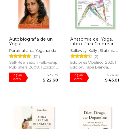
Autobiografia de un
Anatomia del Yoga.
Yogui
Libro Para Colorear
Paramahansa Yogananda
Solloway, Kelly ; Stutzman,
Samantha
(121)
(2)
Self-Realization Fellowship
Ediciones Obelisco, 2021, 1
Publishers, 2008, 1 Edición,
Edición, Tapa Blanda,
Tapa Blanda, Nuevo
Nuevo
$ 37.79
$ 76.
40%
40%
dcto.
dcto.
$ 22.68
$ 45.