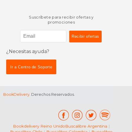
Suscríbete para recibir ofertas y
promociones
¿Necesitas ayuda?
$ 36.00
15%
dcto.
$ 30.60
$ 27.
Ir a Centro de Soporte
BookDelivery
. Derechos Reservados.
Bookdelivery Reino Unido
Buscalibre Argentina
|
Buscalibre Chile
|
Buscalibre Colombia
|
Buscalibre