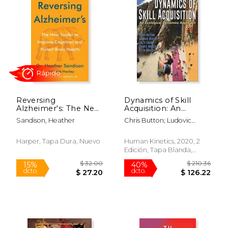
$ 16.75
$ 28.
Reversing
Dynamics of Skill
Alzheimer's: The New
Acquisition: An
Toolkit to Improve
Ecological Dynamics
Sandison, Heather
Chris Button; Ludovic
Cognition and
Approach (en Inglés)
Seifert; Jia Yi Chow;
Protect Brain Health
Duarte Araujo; Keith
(en Inglés)
Harper, Tapa Dura, Nuevo
Human Kinetics, 2020, 2
Davids
Edición, Tapa Blanda,
Nuevo
Rápido