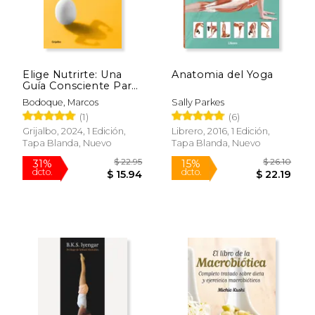
$ 19.95
$ 13
15%
6%
dcto.
dcto.
$ 16.96
$ 12.
Elige Nutrirte: Una
Anatomia del Yoga
Guía Consciente Para
Aprender a
Bodoque, Marcos
Sally Parkes
Alimentarte Sin Hacer
(1)
(6)
Dieta / Choose
Nourishment: A Guide
Grijalbo, 2024, 1 Edición,
Librero, 2016, 1 Edición,
to Conscious Eating
Tapa Blanda, Nuevo
Tapa Blanda, Nuevo
Without Dieting