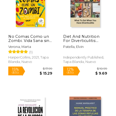
No Comas Como un
Diet And Nutrition
Zombi. Vida Sana sin
For Diverticulitis:
Dietas ni Tonterias
What To Eat When
Verona, Marta
Patella, Elvin
You Have
(1)
Diverticulitis: Soft Diet
Recipes For
HarperCollins, 2021, Tapa
Independently Published,
Diverticulitis (en
Blanda, Nuevo
Tapa Blanda, Nuevo
Inglés)
$ 15.00
$ 12
12%
12%
dcto.
dcto.
$ 13.24
$ 11.