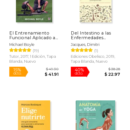
dcto.
dcto.
$ 20.05
$ 16.
El Entrenamiento
Del Intestino a las
Funcional Aplicado a
Enfermedades
los Deportes
Psiquicas
Michael Boyle
Jacques, Dimitri
(19)
(1)
Tutor, 2017, 1 Edición, Tapa
Ediciones Obelisco, 2019,
Blanda, Nuevo
Tapa Blanda, Nuevo