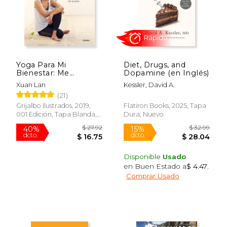
Yoga Para Mi
Diet, Drugs, and
Bienestar: Me
Dopamine (en Inglés)
Escucho, Me Cuido,
Xuan Lan
Kessler, David A.
Me Quiero / Yoga for
(21)
My Well-Being:
Listening to Myself,
Grijalbo Ilustrados, 2019,
Flatiron Books, 2025, Tapa
Caring for Myself,
001 Edición, Tapa Blanda,
Dura, Nuevo
Rápido
Loving Myself
Usado
Disponible
Usado
en Buen Estado a
$ 4.47
.
Comprar Usado
$ 27.92
$ 32.
40%
15%
dcto.
dcto.