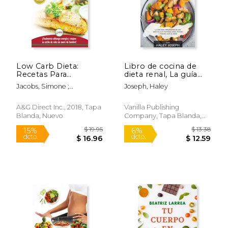
Low Carb Dieta:
Libro de cocina de
Recetas Para
dieta renal, La guía
Principiantes Guía
para principiantes de
Jacobs, Simone ;
Joseph, Haley
Para Quemar Grasa +
una dieta baja en
Publishing, Hmw
45 Recetas de Baja
proteínas, sodio,
Pérdida de Peso
potasio y fósforo para
A&g Direct Inc., 2018, Tapa
Vanilla Publishing
Probadas en
el riñón
Blanda, Nuevo
Company, Tapa Blanda,
Carbohidratos (Libro
Nuevo
en Español
$ 19.95
$ 27.
15%
26%
dcto.
dcto.
$ 16.96
$ 19.