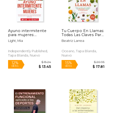
Ayuno intermitente
Tu Cuerpo En Llamas:
para mujeres:
Todas Las Claves Para
Quemar grasa en
Combatiór La
Light, Mia
Beatriz Larrea
menos de 30 días con
Inflamacin Y Revertir
una seria pérdida de
El Envejecimiento
peso permanente de
Independently Published,
Oceano, Tapa Blanda,
una manera científica
Tapa Blanda, Nuevo
Nuevo
muy simple, saluda
$ 23.59
$ 19
15%
15%