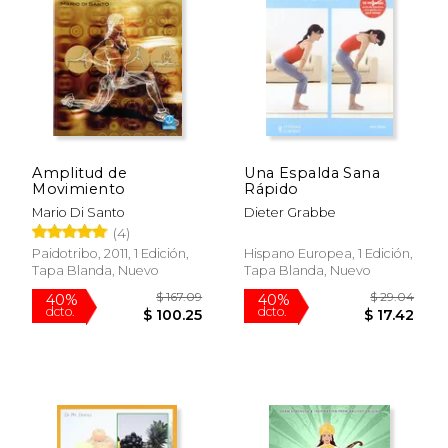
Amplitud de
Una Espalda Sana
Movimiento
Rápido
$ 16.00
$ 50.
15%
40%
dcto.
dcto.
$ 13.60
$ 30.
Mario Di Santo
Dieter Grabbe
(4)
Paidotribo, 2011, 1 Edición,
Hispano Europea, 1 Edición,
Tapa Blanda, Nuevo
Tapa Blanda, Nuevo