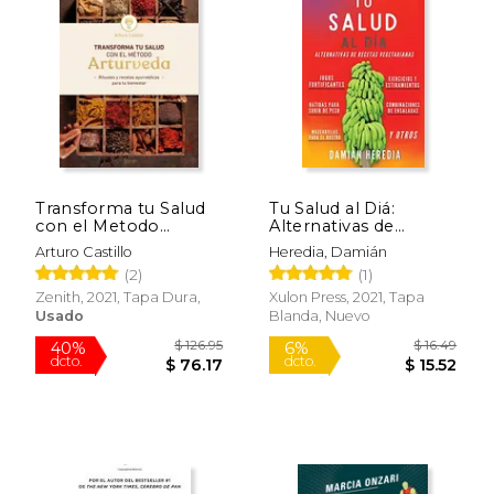
$ 32.00
$ 210.
15%
40%
dcto.
dcto.
$ 27.20
$ 126.
Transforma tu Salud
Tu Salud al Diá:
con el Metodo
Alternativas de
Arturveda
Recetas Vegetarianas
Arturo Castillo
Heredia, Damián
y Otros (0)
(2)
(1)
Zenith, 2021, Tapa Dura,
Xulon Press, 2021, Tapa
Usado
Blanda, Nuevo