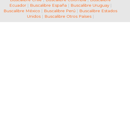
Ecuador
|
Buscalibre España
|
Buscalibre Uruguay
|
Buscalibre México
|
Buscalibre Perú
|
Buscalibre Estados
Unidos
|
Buscalibre Otros Países
|