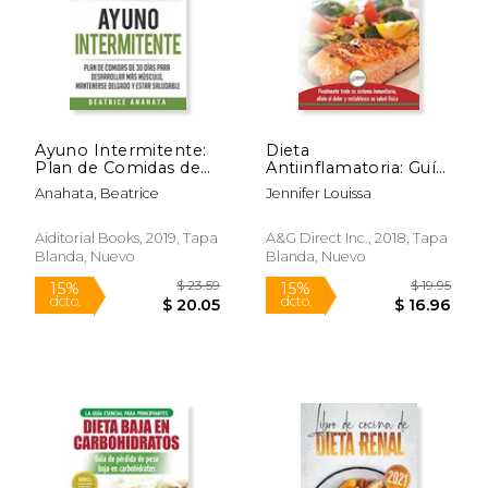
Ayuno Intermitente:
Dieta
Plan de Comidas de
Antiinflamatoria: Guía
Rápido
30 Dias Para
Para Principiantes
Anahata, Beatrice
Jennifer Louissa
Desarrollar mas
Para Curar
Musculo, Mantenerse
Naturalmente su
Delgado y Estar
Inflamación, Tratar el
Aiditorial Books, 2019, Tapa
A&G Direct Inc., 2018, Tapa
Saludable
Sistema Inmune,
Blanda, Nuevo
Blanda, Nuevo
Aliviar el Dolor (Libro
en Español
$ 63.28
$ 18.
40%
15%
dcto.
dcto.
$ 37.97
$ 15.