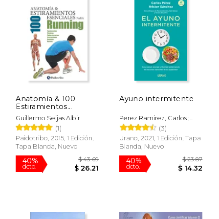
Anatomía & 100
Ayuno intermitente
Estiramientos
Esenciales Para
Guillermo Seijas Albir
Perez Ramirez, Carlos ;
Running
Sanchez, Nestor
(1)
(3)
Paidotribo, 2015, 1 Edición,
Urano, 2021, 1 Edición, Tapa
Tapa Blanda, Nuevo
Blanda, Nuevo
$ 47.47
$ 42.
40%
15%