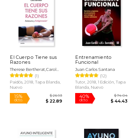
$ 43.69
$ 23.
40%
40%
dcto.
dcto.
$ 26.21
$ 14.
El Cuerpo Tiene sus
Entrenamiento
Razones
Funcional
Therese Bertherat,Carol
Juan Carlos Santana
Bernstein
(1)
(12)
Paidós, 2018, Tapa Blanda,
Tutor, 2018, 1 Edición, Tapa
Nuevo
Blanda, Nuevo