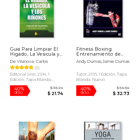
Rápido
Guia Para Limpiar El
Fitness Boxing.
Higado, La Vesicula y
Entrenamiento de
Los Rinones
Boxeo Para Estar en
De Vilanova, Carlos
Andy Dumas,Jamie Dumas
Forma
(1)
Editorial Sirio, 2014, 1
Tutor, 2015, 1 Edición, Tapa
Edición, Tapa Blanda,
Blanda, Nuevo
$ 22.65
$ 21
Nuevo
40%
15%
dcto.
dcto.
$ 13.59
$ 18.