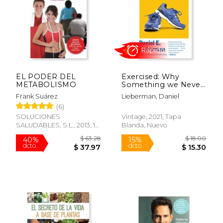
EL PODER DEL
Exercised: Why
METABOLISMO
Something we Never
Evolved to do is
Frank Suárez
Lieberman, Daniel
Healthy and
(6)
Rewarding (en Inglés)
SOLUCIONES
Vintage, 2021, Tapa
SALUDABLES, S.L., 2013, 1ª
Blanda, Nuevo
Edición, Tapa Blanda,
$ 31.38
$ 21
40%
15%
Nuevo
dcto.
dcto.
$ 18.83
$ 18.