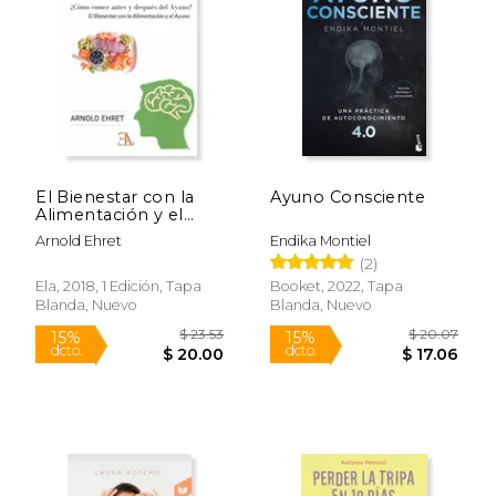
$ 22.07
$ 74.
15%
40%
dcto.
dcto.
$ 18.76
$ 44.
El Bienestar con la
Ayuno Consciente
Alimentación y el
Ayuno: Un Concepto
Arnold Ehret
Endika Montiel
Trascendente de la
(2)
Dieta Física, Mental y
Espiritual
Ela, 2018, 1 Edición, Tapa
Booket, 2022, Tapa
Blanda, Nuevo
Blanda, Nuevo