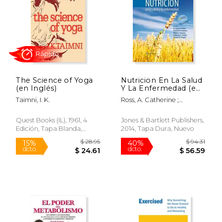
The Science of Yoga
Nutricion En La Salud
(en Inglés)
Y La Enfermedad (en
Inglés)
Taimni, I. K.
Ross, A. Catherine ;
Caballero, Benjamin ;
$ 23.53
$ 20.
Cousins, Robert J.
15%
15%
Quest Books (IL), 1961, 4
Jones & Bartlett Publishers,
dcto.
dcto.
$ 20.00
$ 17.
Edición, Tapa Blanda,
2014, Tapa Dura, Nuevo
Nuevo