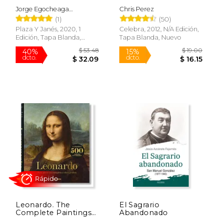
Jorge Egocheaga
Chris Perez
$ 19.95
$ 20.
12%
15%
Rodr&Iacute;Guez
(1)
(50)
dcto.
dcto.
$ 17.60
$ 17.
Plaza Y Janés, 2020, 1
Celebra, 2012, N/A Edición,
Edición, Tapa Blanda,
Tapa Blanda, Nuevo
Nuevo
Rápido
Leonardo. The
El Sagrario
Complete Paintings
Abandonado