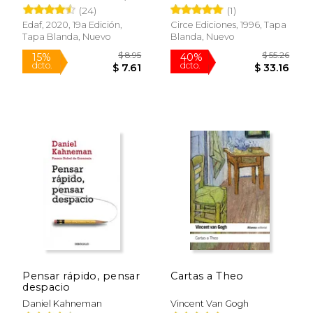
Marco Aurelio
(24)
(1)
Edaf, 2020, 19a Edición,
Circe Ediciones, 1996, Tapa
Tapa Blanda, Nuevo
Blanda, Nuevo
$ 35.
40%
dcto.
$ 60.00
$ 21.
Pensar rápido, pensar
Cartas a Theo
despacio
Daniel Kahneman
Vincent Van Gogh
Rápido