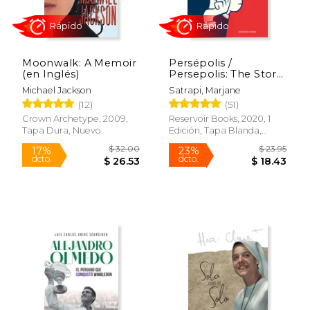
Moonwalk: A Memoir
Persépolis /
(en Inglés)
Persepolis: The Story
of a Childhood
Michael Jackson
Satrapi, Marjane
(12)
(51)
Crown Archetype, 2009,
Reservoir Books, 2020, 1
Tapa Dura, Nuevo
Edición, Tapa Blanda,
Nuevo
Rápido
Rápido
$ 32.00
$ 23.
17%
23%