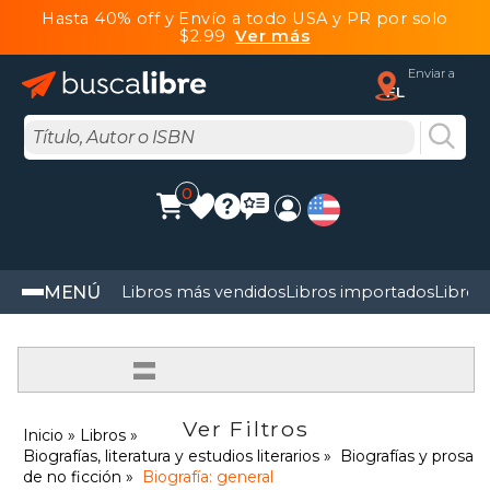
Hasta 40% off y Envío a todo USA y PR por solo
$2.99
Ver más
Enviar a
FL
0
MENÚ
Libros más vendidos
Libros importados
Libros
=
Ver Filtros
Inicio
Libros
Biografías, literatura y estudios literarios
Biografías y prosa
de no ficción
Biografía: general