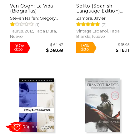
Van Gogh: La Vida
Solito (Spanish
(Biografías)
Language Edition)
(Spanish Edition)
Steven Naifeh; Gregory
Zamora, Javier
[Soft Cover ]
White Smith
(1)
(2)
Taurus, 2012, Tapa Dura,
Vintage Espanol, Tapa
Nuevo
Blanda, Nuevo
$ 21.57
$ 63.
15%
40%
dcto.
dcto.
$ 18.34
$ 38.