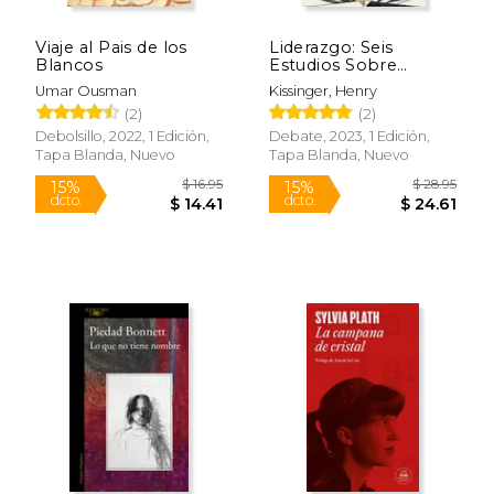
Viaje al Pais de los
Liderazgo: Seis
Blancos
Estudios Sobre
Estrategia Mundial
Umar Ousman
Kissinger, Henry
(2)
(2)
Debolsillo, 2022, 1 Edición,
Debate, 2023, 1 Edición,
Tapa Blanda, Nuevo
Tapa Blanda, Nuevo
$ 24.03
$ 81
15%
40%
dcto.
dcto.
$ 20.42
$ 49.