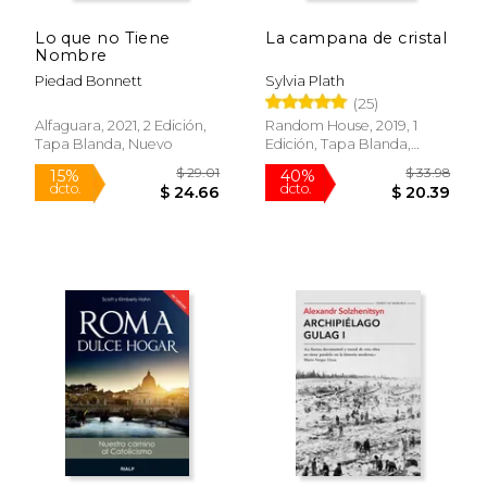
Lo que no Tiene
La campana de cristal
Nombre
Piedad Bonnett
Sylvia Plath
(25)
Alfaguara, 2021, 2 Edición,
Random House, 2019, 1
Tapa Blanda, Nuevo
Edición, Tapa Blanda,
Nuevo
$ 16.95
$ 28.
15%
15%
dcto.
dcto.
$ 14.41
$ 24.