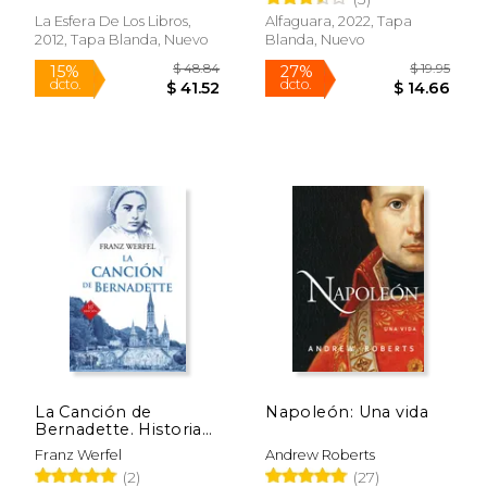
La Esfera De Los Libros,
Alfaguara, 2022, Tapa
2012, Tapa Blanda, Nuevo
Blanda, Nuevo
Rápido
$ 8.95
$ 55.
15%
40%
dcto.
dcto.
$ 7.61
$ 33.
La Canción de
Napoleón: Una vida
Bernadette. Historia
de las Apariciones de
Franz Werfel
Andrew Roberts
la Virgen de Lourdes
(2)
(27)