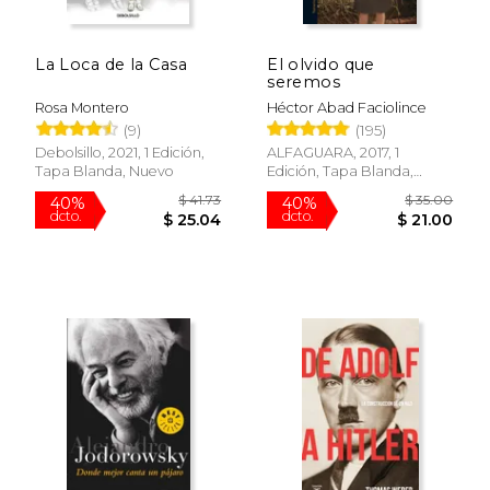
La Loca de la Casa
El olvido que
seremos
Rosa Montero
Héctor Abad Faciolince
$ 8.50
$ 44.
15%
40%
(9)
(195)
dcto.
dcto.
$ 7.23
$ 26.
Debolsillo, 2021, 1 Edición,
ALFAGUARA, 2017, 1
Tapa Blanda, Nuevo
Edición, Tapa Blanda,
Nuevo