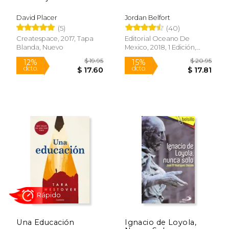
David Placer
Jordan Belfort
(5)
(40)
Createspace, 2017, Tapa
Editorial Oceano De
Blanda, Nuevo
Mexico, 2018, 1 Edición,
Tapa Blanda, Nuevo
Una Educación
Ignacio de Loyola,
$ 16.95
$ 21
15%
15%