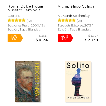
Roma, Dulce Hogar.
Archipiélago Gulag i
Nuestro Camino al
Catolicismo
Scott Hahn
Aleksandr Solzhenitsyn
(12)
(21)
Ediciones Rialp, 2000, 19a
Tusquets Editores, 2015, 1
Edición, Tapa Blanda,
Edición, Tapa Blanda,
Nuevo
Nuevo
$ 29.01
$ 33.
15%
40%
dcto.
dcto.
$ 24.66
$ 20.