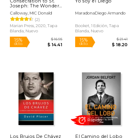
Consecration to St.
Yo soy el Diego
Joseph: The Wonders
of our Spiritual Father
Calloway, MIC Donald
MaradonaDiego Armando
(en Inglés)
(2)
Marian Press, 2020, Tapa
Booket, 1 Edición, Tapa
Blanda, Nuevo
Blanda, Nuevo
Rápido
$ 18.00
$ 9.
24%
dcto.
$ 13.67
$ 9.
Los Brujos De Chávez
El Camino del Lobo