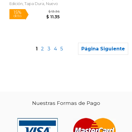
Edición, Tapa Dura, Nuevo
1
2
3
4
5
Página Siguiente
Nuestras Formas de Pago
$ 63.51
$ 94.
40%
40%
dcto.
dcto.
$ 38.11
$ 56.