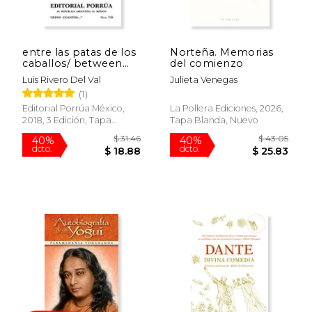
$ 72.46
$ 80.
40%
40%
dcto.
dcto.
$ 43.47
$ 48.
entre las patas de los
Norteña. Memorias
caballos/ between
del comienzo
the legs of the horses
Luis Rivero Del Val
Julieta Venegas
(1)
Editorial Porrúa México,
La Pollera Ediciones, 2026,
2018, 3 Edición, Tapa
Tapa Blanda, Nuevo
Blanda, Nuevo