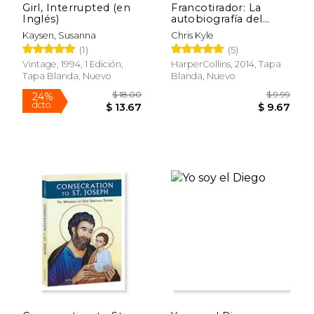
Girl, Interrupted (en
Francotirador: La
Inglés)
autobiografía del
francotirador más
Kaysen, Susanna
Chris Kyle
letal en la historia de
(1)
(5)
Estados Unidos de
America
Vintage, 1994, 1 Edición,
HarperCollins, 2014, Tapa
Tapa Blanda, Nuevo
Blanda, Nuevo
$ 64.47
$ 18
40%
15%
dcto.
dcto.
$ 38.68
$ 16.