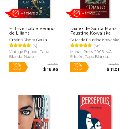
El Invencible Verano
Diario de Santa Maria
de Liliana
Faustina Kowalska
Cristina Rivera Garza
St Maria Faustina Kowalska
(3)
(36)
Vintage Espanol, Tapa
Marian Press, 2005, N/A
Blanda, Nuevo
Edición, Tapa Blanda,
Rápido
Rápido
Nuevo
$ 19.95
$ 12
15%
15%
dcto.
dcto.
$ 16.96
$ 11.