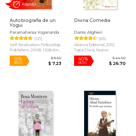
Autobiografia de un
Divina Comedia
$ 31.46
$ 43.
40%
40%
Yogui
dcto.
dcto.
$ 18.88
$ 25.
Paramahansa Yogananda
Dante Alighieri
(121)
(63)
Self-Realization Fellowship
Alianza Editorial, 2013,
Publishers, 2008, 1 Edición,
Tapa Dura, Nuevo
Tapa Blanda, Nuevo
Rápido