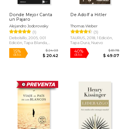
Donde Mejor Canta
De Adolf a Hitler
un Pajaro
Alejandro Jodorowsky
Thomas Weber
(1)
(3)
Debolsillo, 2005, 001
TAURUS, 2018, 1 Edición,
Edición, Tapa Blanda,
Tapa Dura, Nuevo
$ 41.73
$ 35.
40%
40%
Nuevo
dcto.
dcto.
$ 25.04
$ 21.