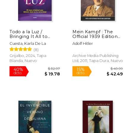
Todo a la Luz /
Mein Kampf : The
Bringing It All to
Official 1939 Edition
Light
(en Inglés)
Cuesta, Karla De La
Adolf Hitler
(8)
Grijalbo, 2024, Tapa
Archive Media Publishing
Blanda, Nuevo
Ltd, 2011, Tapa Dura, Nuevo
$ 32.97
$ 49.
40%
15%
dcto.
dcto.
$ 19.78
$ 42.