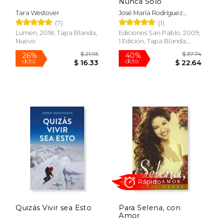
Nunca Solo
dcto.
dcto.
$ 14.41
$ 18.
Tara Westover
José María Rodríguez
Olaizola
(7)
(1)
Lumen, 2018, Tapa Blanda,
Ediciones San Pablo, 2009,
Nuevo
1 Edición, Tapa Blanda,
Nuevo
Rápido
Quizás Vivir sea Esto
Para Selena, con
Amor