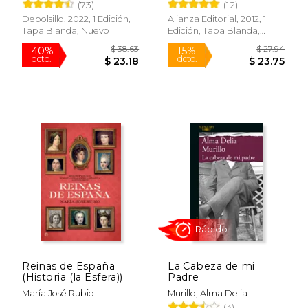
(73)
(12)
Debolsillo, 2022, 1 Edición,
Alianza Editorial, 2012, 1
Tapa Blanda, Nuevo
Edición, Tapa Blanda,
Nuevo
$ 32.95
$ 31
30%
40%
dcto.
dcto.
$ 23.12
$ 18.
Reinas de España
La Cabeza de mi
(Historia (la Esfera))
Padre
María José Rubio
Murillo, Alma Delia
(3)