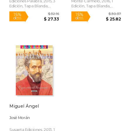
Ediciones Palabra, 2015, 3
Monte Carmelo, 2016, 1
Edición, Tapa Blanda,
Edición, Tapa Blanda,
Nuevo
Nuevo
Rápido
$ 48.84
$ 19
15%
27%
dcto.
dcto.
$ 41.52
$ 14.
Miguel Ángel
José Morán
Susaeta Ediciones, 2013, 1