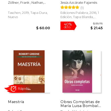
and Drawings (en
Zöllner, Frank ; Nathan,
Jesús Azcárate Fajarnés
Inglés)
Johannes
(1)
Taschen, 2019, Tapa Dura,
Ediciones Palabra, 2016, 1
Nuevo
Edición, Tapa Blanda,
$ 21.95
$ 37.
26%
40%
Nuevo
dcto.
dcto.
$ 16.33
$ 22.
Rápido
Maestría
Obras Completas de
María Luisa Bombal.
Tomo 2