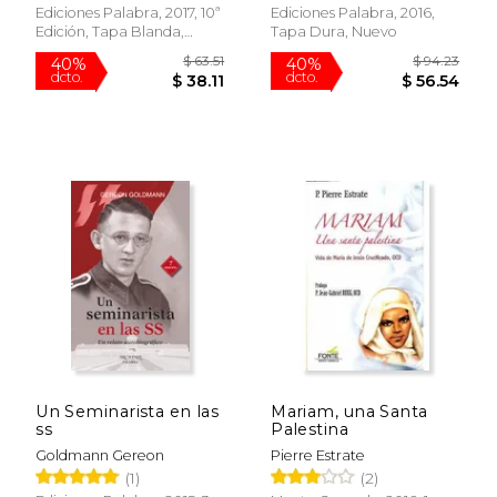
Ediciones Palabra, 2017, 10ª
Ediciones Palabra, 2016,
Edición, Tapa Blanda,
Tapa Dura, Nuevo
Nuevo
$ 38.63
$ 27.
40%
15%
dcto.
dcto.
$ 23.18
$ 23.
Un Seminarista en las
Mariam, una Santa
ss
Palestina
Goldmann Gereon
Pierre Estrate
(1)
(2)