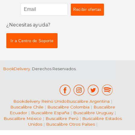
¿Necesitas ayuda?
Ir a Centro de Soporte
$ 15.00
15%
dcto.
$ 12.75
BookDelivery
. Derechos Reservados.
Bookdelivery Reino Unido
Buscalibre Argentina
|
Buscalibre Chile
|
Buscalibre Colombia
|
Buscalibre
Ecuador
|
Buscalibre España
|
Buscalibre Uruguay
|
Buscalibre México
|
Buscalibre Perú
|
Buscalibre Estados
Unidos
|
Buscalibre Otros Países
|