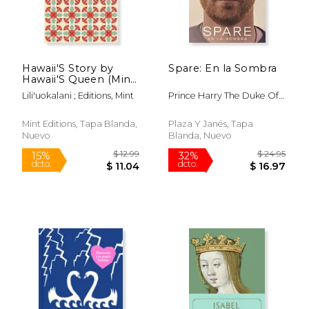
Hawaii'S Story by
Spare: En la Sombra
Hawaii'S Queen (Mint
Editions) (en Inglés)
Lili'uokalani ; Editions, Mint
Prince Harry The Duke Of
Sussex
Mint Editions, Tapa Blanda,
Plaza Y Janés, Tapa
Nuevo
Blanda, Nuevo
$ 12.99
$ 24.
15%
32%
dcto.
dcto.
$ 11.04
$ 16.