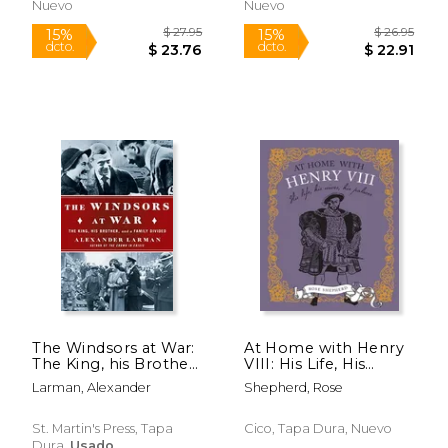
Nuevo
Nuevo
The Windsors at War:
At Home with Henry
The King, his Brother,
VIII: His Life, His
and a Family Divided
Palaces, His Wives (en
Larman, Alexander
Shepherd, Rose
(en Inglés)
Inglés)
St. Martin's Press, Tapa
Cico, Tapa Dura, Nuevo
Dura,
Usado