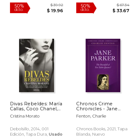
$ 27.95
$ 26.
15%
15%
dcto.
dcto.
$ 23.76
$ 22.
Divas Rebeldes: María
Chronos Crime
Callas, Coco Chanel,
Chronicles - Jane
Audrey Hepburn,
Parker: The Downfall
Cristina Morato
Fenton, Charlie
Jackie Kennedy y
of Two Tudor
Otras Mujeres
Queens? (en Inglés)
(Campañas)
Debolsillo, 2014, 001
Chronos Books, 2021, Tapa
Edición, Tapa Dura,
Usado
Blanda, Nuevo