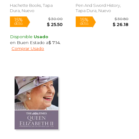
Hachette Books, Tapa
Pen And Sword History,
Dura, Nuevo
Tapa Dura, Nuevo
Disponible
Usado
en Buen Estado a
$ 7.14
.
Comprar Usado
$ 36.60
$ 15.
50%
15%
dcto.
dcto.
$ 18.30
$ 12.