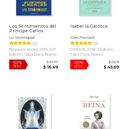
Los Sentimientos del
Isabel la Católica
Príncipe Carlos
Liv Strömquist
Giles Tremlett
(2)
(3)
Reservoir Books, 2019, 001
DEBATE, 2018, 3 Edición,
Edición, Tapa Dura, Nuevo
Tapa Dura, Nuevo
$ 32.97
$ 76
50%
40%