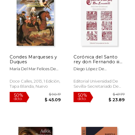
Condes Marqueses y
Corónica del Santo
Duques
rey don Fernando iii
(Historia y Geografía)
María Del Mar Felices De
Diego López De
La Fuente
Cortegana,Manuel
González Jiménez
Doce Calles, 2013, 1 Edición,
Editorial Universidad De
Tapa Blanda, Nuevo
Sevilla-Secretariado De
Publicaciones, 2016, 1
Edición, Tapa Blanda,
Nuevo
$ 67.34
$ 22.
50%
15%
dcto.
dcto.
$ 33.67
$ 18.