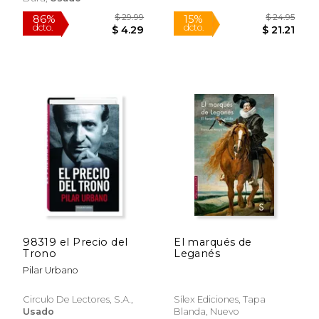
$ 79.38
$ 19
50%
15%
dcto.
dcto.
$ 39.69
$ 16.
98319 el Precio del
El marqués de
Trono
Leganés
Pilar Urbano
Circulo De Lectores, S.A.,
Sílex Ediciones, Tapa
Usado
Blanda, Nuevo