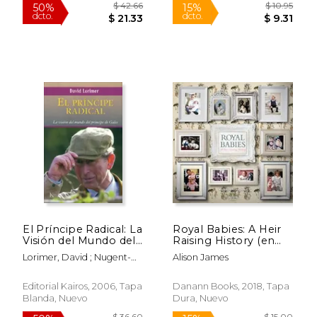
$ 29.99
$ 24.
86%
15%
dcto.
dcto.
$ 4.29
$ 21.
El Príncipe Radical: La
Royal Babies: A Heir
Visión del Mundo del
Raising History (en
Príncipe de Gales
Inglés)
Lorimer, David ; Nugent-
Alison James
Head, Verónica
Editorial Kairos, 2006, Tapa
Danann Books, 2018, Tapa
Blanda, Nuevo
Dura, Nuevo