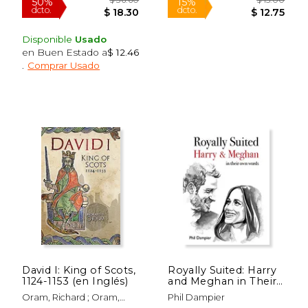
Disponible
Usado
en Buen Estado a
$ 12.46
.
Comprar Usado
$ 39.92
$ 67.
50%
50%
dcto.
dcto.
$ 19.96
$ 33.
David I: King of Scots,
Royally Suited: Harry
1124-1153 (en Inglés)
and Meghan in Their
Own Words
Oram, Richard ; Oram,
Phil Dampier