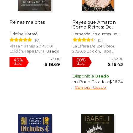
$ 67.50
$ 34.
50%
50%
dcto.
dcto.
$ 33.75
$ 17.
Reinas malditas
Reyes que Amaron
Como Reinas: De
Julio César al Duque
Cristina Morató
Fernando Bruquetas De
de Windsor
Castro
(10)
(19)
Plaza Y Janés, 2014, 001
La Esfera De Los Libros,
Edición, Tapa Dura,
Usado
2020, 3 Edición, Tapa
Blanda, Nuevo
Disponible
Usado
en Buen Estado a
$ 16.24
.
Comprar Usado