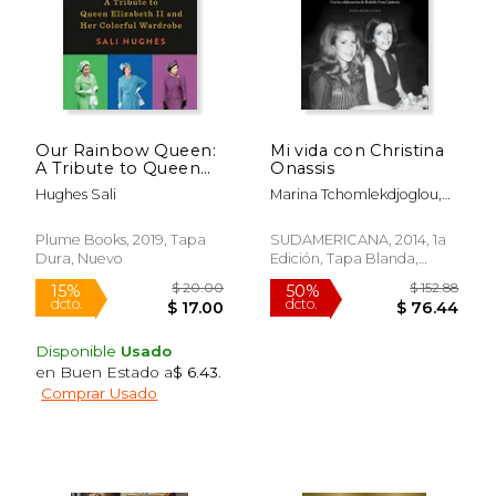
Rápido
Rápido
Our Rainbow Queen:
Mi vida con Christina
A Tribute to Queen
Onassis
Elizabeth ii and her
Hughes Sali
Marina Tchomlekdjoglou,
Colorful Wardrobe
Rodolfo Vera Calderón
$ 27.00
$ 19
(en Inglés)
15%
20%
dcto.
dcto.
$ 22.95
$ 16.
Plume Books, 2019, Tapa
SUDAMERICANA, 2014, 1a
Dura, Nuevo
Edición, Tapa Blanda,
Nuevo
Disponible
Usado
en Buen Estado a
$ 6.43
.
Comprar Usado