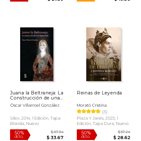
Juana la Beltraneja: La
Reinas de Leyenda
Construcción de una
Ilegitimidad
$ 43.78
$ 25.
Óscar Villarroel González
Morató Cristina
50%
15%
dcto.
dcto.
$ 21.89
$ 21.
(3)
Sílex, 2014, 1 Edición, Tapa
Plaza Y Janés, 2023, 1
Blanda, Nuevo
Edición, Tapa Dura, Nuevo