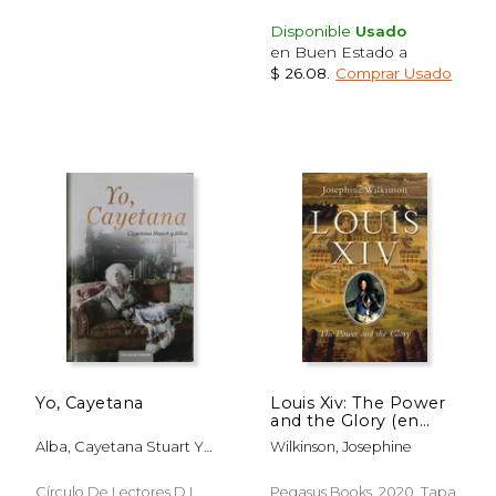
Disponible
Usado
en Buen Estado a
$ 26.08
.
Comprar Usado
Yo, Cayetana
Louis Xiv: The Power
$ 43.78
$ 22.
50%
15%
and the Glory (en
dcto.
dcto.
$ 21.89
$ 19.
Inglés)
Alba, Cayetana Stuart Y
Wilkinson, Josephine
Silva,
Círculo De Lectores D.L.
Pegasus Books, 2020, Tapa