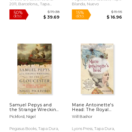
2011, Barcelona,, Tapa
Blanda, Nuevo
Dura,
Usado
Samuel Pepys and
Marie Antoinette's
the Strange Wrecking
Head: The Royal
of the Gloucester:
Hairdresser, The
Pickford, Nigel
Will Bashor
The Shipwreck That
Queen, And The
$ 67.34
$ 57.
50%
50%
Shocked Restoration
Revolution
dcto.
dcto.
$ 33.67
$ 28.
Britain (en Inglés)
Pegasus Books, Tapa Dura,
Lyons Press, Tapa Dura,