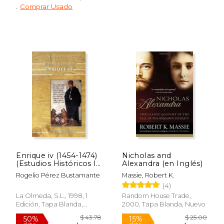
.
Comprar Usado
$ 57.60
$ 25.
50%
15%
dcto.
dcto.
$ 28.80
$ 21.
Enrique iv (1454-1474)
Nicholas and
(Estudios Históricos la
Alexandra (en Inglés)
Olmeda)
Rogelio Pérez Bustamante
Massie, Robert K.
(4)
La Olmeda, S.L., 1998, 1
Random House Trade,
Edición, Tapa Blanda,
2000, Tapa Blanda, Nuevo
Nuevo