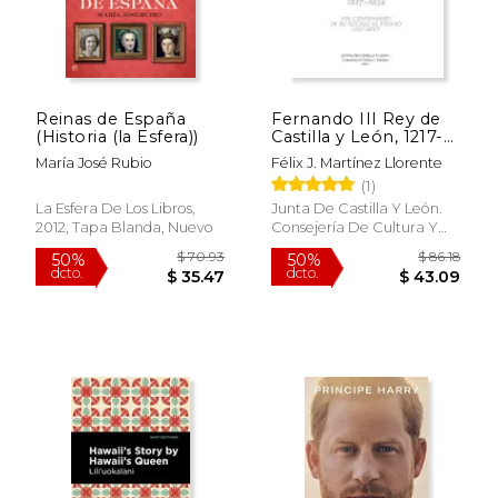
Reinas de España
Fernando III Rey de
(Historia (la Esfera))
Castilla y León, 1217-
1252. Memoria de un
María José Rubio
Félix J. Martínez Llorente
rey, memoria de un
(1)
reinado
La Esfera De Los Libros,
Junta De Castilla Y León.
2012, Tapa Blanda, Nuevo
Consejería De Cultura Y
Turismo, 2019, Tapa
Blanda, Nuevo
$ 70.93
$ 86
50%
50%
dcto.
dcto.
$ 35.47
$ 43.