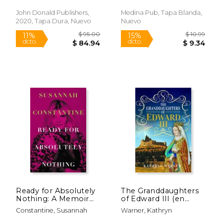
Richard D.
John Donald Publishers,
Medina Pub, Tapa Blanda,
2020, Tapa Dura, Nuevo
Nuevo
$ 42.66
$ 10.
50%
15%
dcto.
dcto.
$ 21.33
$ 9.
Ready for Absolutely
The Granddaughters
Nothing: A Memoir
of Edward III (en
(en Inglés)
Inglés)
Constantine, Susannah
Warner, Kathryn