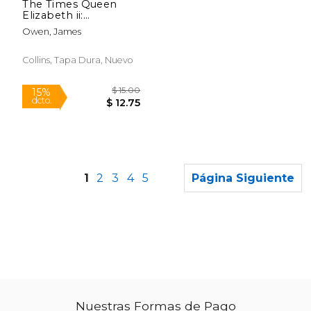
The Times Queen
Elizabeth ii:
Commemorating her
Owen, James
Life and Reign 1926 –
2022 (en Inglés)
Collins, Tapa Dura, Nuevo
1
2
3
4
5
Página Siguiente
$ 95.00
$ 10.
11%
15%
Nuestras Formas de Pago
dcto.
dcto.
$ 84.94
$ 9.