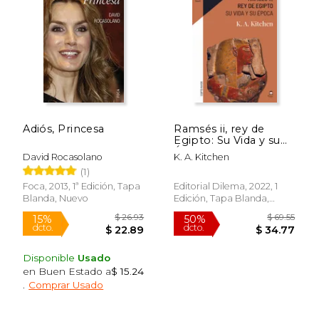
Adiós, Princesa
Ramsés ii, rey de
Egipto: Su Vida y su
Época
David Rocasolano
K. A. Kitchen
(1)
Foca, 2013, 1ª Edición, Tapa
Editorial Dilema, 2022, 1
Blanda, Nuevo
Edición, Tapa Blanda,
Nuevo
Disponible
Usado
en Buen Estado a
$ 15.24
.
Comprar Usado
$ 90.17
$ 47.