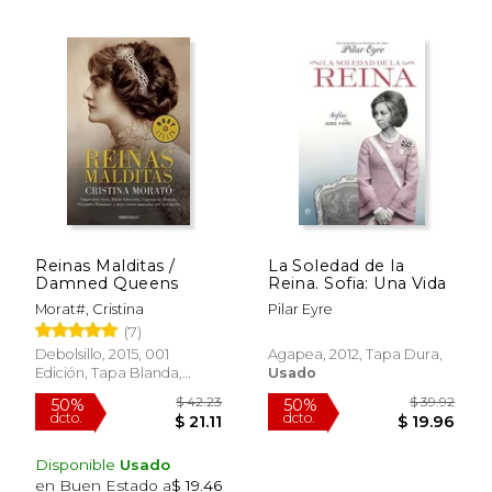
$ 26.93
$ 69.
15%
50%
dcto.
dcto.
$ 22.89
$ 34.
Reinas Malditas /
La Soledad de la
Damned Queens
Reina. Sofia: Una Vida
Morat#, Cristina
Pilar Eyre
(7)
Debolsillo, 2015, 001
Agapea, 2012, Tapa Dura,
Edición, Tapa Blanda,
Usado
Nuevo
Rápido
Disponible
Usado
en Buen Estado a
$ 19.46