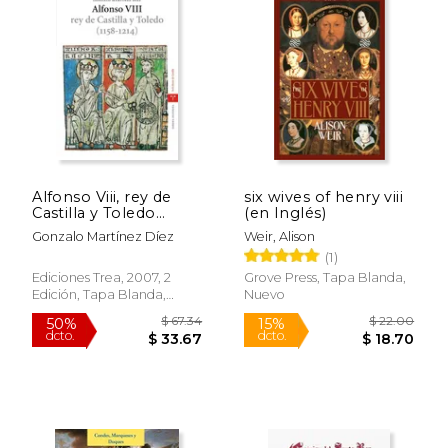
Alfonso Viii, rey de
six wives of henry viii
Castilla y Toledo
(en Inglés)
(1158-1214) (Estudios
Gonzalo Martínez Díez
Weir, Alison
Históricos la Olmeda)
(1)
Ediciones Trea, 2007, 2
Grove Press, Tapa Blanda,
Edición, Tapa Blanda,
Nuevo
Nuevo
$ 65.09
$ 34.
50%
50%
dcto.
dcto.
$ 32.55
$ 17.