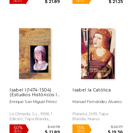
$ 42.23
$ 39.
50%
50%
dcto.
dcto.
$ 21.11
$ 19.
Isabel I(1474-1504)
Isabel la Católica
(Estudios Históricos la
Olmeda)
Enrique San Miguel Pérez
Manuel Fernández Álvarez
La Olmeda, S.L., 1998, 1
Planeta, 2019, Tapa
Edición, Tapa Blanda,
Blanda, Nuevo
Nuevo