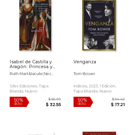
Isabel de Castilla y
Venganza
Aragón: Princesa y
Reina de Portugal
$ 20.00
$ 152.
15%
50%
Ruth Mart&Iacute;Nez
Tom Bower
dcto.
dcto.
$ 17.00
$ 76.
Alcorlo
Sílex Ediciones, Tapa
Indicios, 2023, 1 Edición,
Blanda, Nuevo
Tapa Blanda, Nuevo