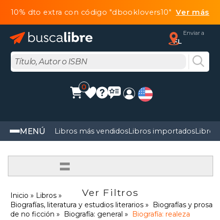
10% dto extra con código "dbooklovers10"
Ver más
Enviar a
FL
0
MENÚ
Libros más vendidos
Libros importados
Libros
=
Ver Filtros
Inicio
Libros
Biografías, literatura y estudios literarios
Biografías y prosa
de no ficción
Biografía: general
Biografía: realeza