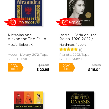
$ 31.16
$ 32.
40%
50%
dcto.
dcto.
$ 18.69
$ 16.
Nicholas and
Isabel ii. Vida de una
Alexandra: The Fall of
Reina, 1926-2022 /
the Romanov
Elizabeth ii. Queen of
Massie, Robert K.
Hardman, Robert
Dynasty (Modern
our Times, 1926-2022
(1)
Library) (en Inglés)
(Spanish Edition)
Modern Library, 2012, Tapa
Planeta, 2022, Tapa
Dura, Nuevo
Blanda, Nuevo