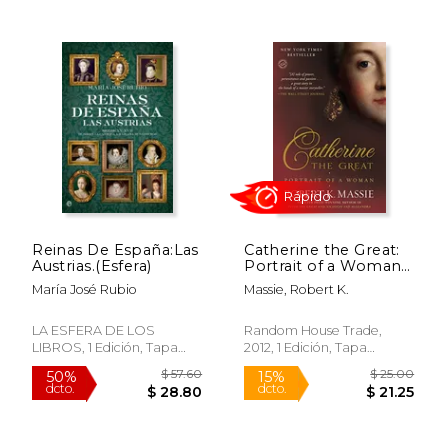
50%
50%
dcto.
dcto.
$ 45.09
$ 23.
Reinas De España:Las
Catherine the Great:
Austrias.(Esfera)
Portrait of a Woman
(en Inglés)
María José Rubio
Massie, Robert K.
LA ESFERA DE LOS
Random House Trade,
LIBROS, 1 Edición, Tapa
2012, 1 Edición, Tapa
Blanda, Nuevo
Blanda, Nuevo