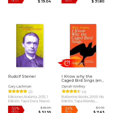
$ 62.88
$ 68.
50%
50%
Rudolf Steiner
I Know why the
dcto.
dcto.
$ 31.44
$ 34.
Caged Bird Sings (en
Inglés)
Gary Lachman
Oprah Winfrey
(2)
(4)
Ediciones Atalanta, 2012, 1
Ballantine Books, 2009, No
Edición, Tapa Dura, Nuevo
Edición, Tapa Blanda,
Nuevo