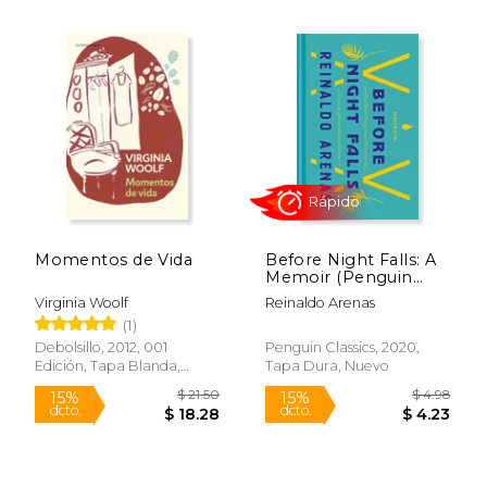
$ 50.75
$ 33.
40%
40%
dcto.
dcto.
$ 30.45
$ 20.
Momentos de Vida
Before Night Falls: A
Memoir (Penguin
Vitae) (en Inglés)
Virginia Woolf
Reinaldo Arenas
(1)
Debolsillo, 2012, 001
Penguin Classics, 2020,
Edición, Tapa Blanda,
Tapa Dura, Nuevo
Nuevo