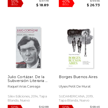
$ 201.18
$ 62.
50%
50%
dcto.
dcto.
$ 100.59
$ 31.
Julio Cortázar. De la
Borges Buenos Aires
Subversión Literaria al
Compromiso Político
Raquel Arias Careaga
Ulyses Petit De Murat
(Biografías)
Silex Ediciones, 2014, Tapa
SUDAMERICANA, 2019,
Blanda, Nuevo
Tapa Blanda, Nuevo