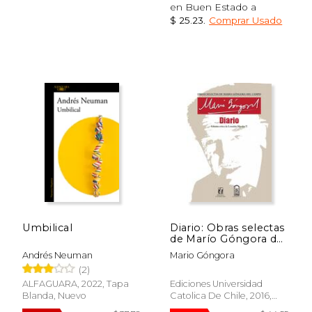
en Buen Estado a
$ 25.23
.
Comprar Usado
$ 18.77
$ 27.
15%
15%
dcto.
dcto.
$ 15.96
$ 23.
Umbilical
Diario: Obras selectas
de Marío Góngora del
Campo
Andrés Neuman
Mario Góngora
(2)
ALFAGUARA, 2022, Tapa
Ediciones Universidad
Blanda, Nuevo
Catolica De Chile, 2016,
Tapa Blanda, Nuevo