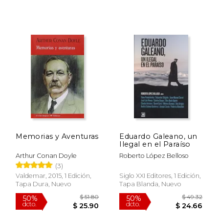
Memorias y Aventuras
Eduardo Galeano, un
Ilegal en el Paraíso
Arthur Conan Doyle
Roberto López Belloso
(3)
Valdemar, 2015, 1 Edición,
Siglo XXI Editores, 1 Edición,
Tapa Dura, Nuevo
Tapa Blanda, Nuevo
$ 24.03
$ 18
15%
15%
dcto.
dcto.
$ 20.42
$ 15.