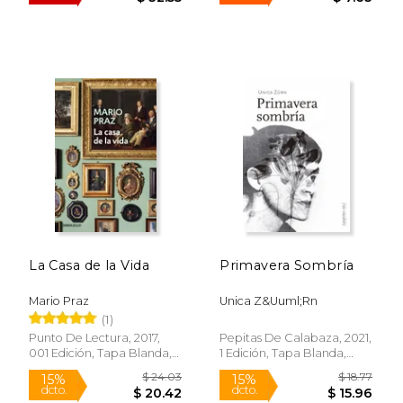
La Casa de la Vida
Primavera Sombría
$ 38.08
$ 63.
Mario Praz
Unica Z&Uuml;Rn
50%
50%
dcto.
dcto.
$ 19.04
$ 31.
(1)
Punto De Lectura, 2017,
Pepitas De Calabaza, 2021,
001 Edición, Tapa Blanda,
1 Edición, Tapa Blanda,
Nuevo
Nuevo