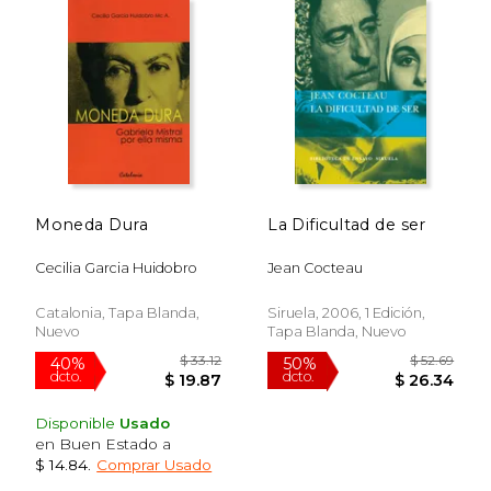
Moneda Dura
La Dificultad de ser
$ 36.41
$ 22.
15%
15%
Cecilia Garcia Huidobro
Jean Cocteau
dcto.
dcto.
$ 30.95
$ 19.
Catalonia, Tapa Blanda,
Siruela, 2006, 1 Edición,
Nuevo
Tapa Blanda, Nuevo
Disponible
Usado
en Buen Estado a
$ 14.84
.
Comprar Usado