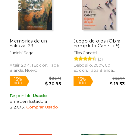
Memorias de un
Juego de ojos (Obra
Yakuza: 29
completa Canetti 5)
(Heterodoxos)
Junichi Saga
Elias Canetti
(3)
$ 49.95
$ 20.
50%
15%
dcto.
dcto.
$ 24.97
$ 17.
Altair, 2014, 1 Edición, Tapa
Debolsillo, 2007, 001
Blanda, Nuevo
Edición, Tapa Blanda,
Nuevo
Disponible
Usado
en Buen Estado a
$ 27.75
.
Comprar Usado