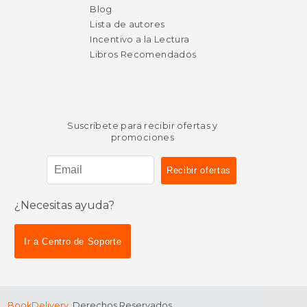
Blog
Lista de autores
Incentivo a la Lectura
Libros Recomendados
Suscríbete para recibir ofertas y
promociones
¿Necesitas ayuda?
$ 32.52
$ 36.
40%
50%
dcto.
dcto.
Ir a Centro de Soporte
$ 19.51
$ 18.
BookDelivery
. Derechos Reservados.