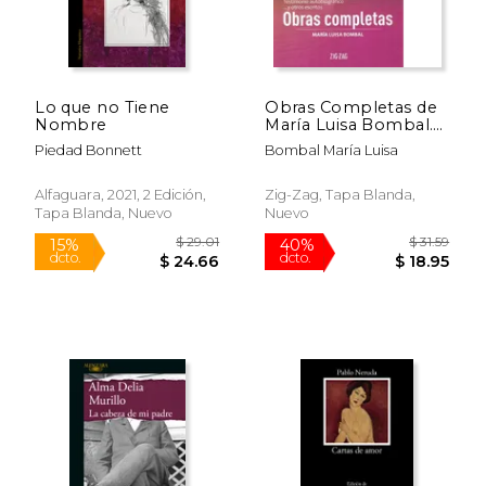
Lo que no Tiene
Obras Completas de
Nombre
María Luisa Bombal.
Tomo 2
Piedad Bonnett
Bombal María Luisa
Alfaguara, 2021, 2 Edición,
Zig-Zag, Tapa Blanda,
Tapa Blanda, Nuevo
Nuevo
$ 29.01
$ 31
15%
40%
dcto.
dcto.
$ 24.66
$ 18.