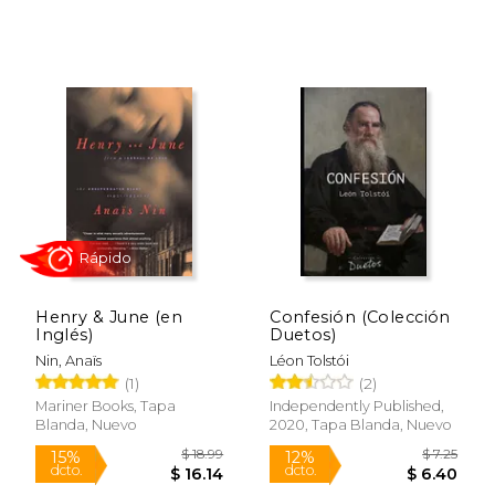
Rápido
Henry & June (en
Confesión (Colección
Inglés)
Duetos)
Nin, Anaïs
Léon Tolstói
(1)
(2)
Mariner Books, Tapa
Independently Published,
$ 65.09
$ 9.
50%
24%
Blanda, Nuevo
2020, Tapa Blanda, Nuevo
dcto.
dcto.
$ 32.55
$ 7.