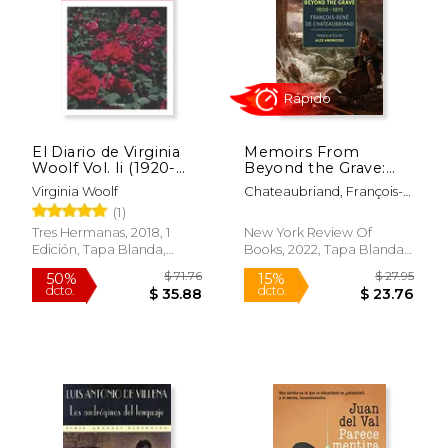
$ 39.92
$ 68.
50%
50%
dcto.
dcto.
$ 19.96
$ 34.
El Diario de Virginia
Memoirs From
Woolf Vol. Ii (1920-
Beyond the Grave:
1924)
1800-1815 (en Inglés)
Virginia Woolf
Chateaubriand, François-
Réne ; Andriesse, Alex ;
(1)
Gracq, Julien
Tres Hermanas, 2018, 1
New York Review Of
Edición, Tapa Blanda,
Books, 2022, Tapa Blanda,
Nuevo
Nuevo
Rápido