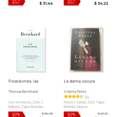
$ 37.78
$ 44.
50%
40%
dcto.
dcto.
$ 18.89
$ 26.
Posesiones, las
La dama oscura
Thomas Bernhard
Cristina Pérez
(2)
Gris Tormenta, 2014, 1
Plaza Y Janés, 2021, Tapa
Edición, Tapa Blanda,
Blanda, Nuevo
Nuevo