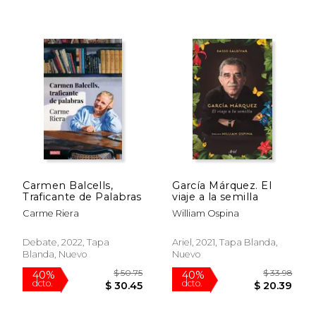
$ 18.99
$ 7
15%
12%
dcto.
dcto.
$ 16.14
$ 6.
Carmen Balcells,
García Márquez. El
Traficante de Palabras
viaje a la semilla
Carme Riera
William Ospina
Debate, 2022, Tapa
Ariel, 2021, Tapa Blanda,
Blanda, Nuevo
Nuevo