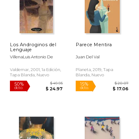
Los Androginos del
Parece Mentira
$ 71.76
$ 27.
Lenguaje
50%
15%
dcto.
dcto.
$ 35.88
$ 23.
VillenaLuis Antonio De
Juan Del Val
Valdemar, 2001, 1a Edición,
Planeta, 2019, Tapa
Tapa Blanda, Nuevo
Blanda, Nuevo