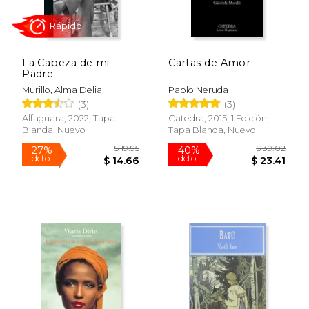
La Cabeza de mi
Cartas de Amor
Padre
Murillo, Alma Delia
Pablo Neruda
(3)
(3)
Alfaguara, 2022, Tapa
Catedra, 2015, 1 Edición,
Blanda, Nuevo
Tapa Blanda, Nuevo
Rápido
$ 19.95
$ 39.
27%
40%