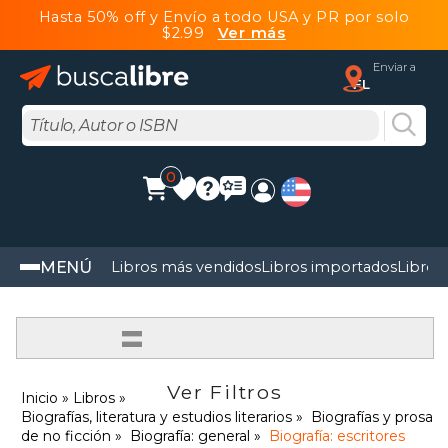
Hasta 50% off y Envío a todo USA y PR por solo
$2.99
Ver más
Enviar a
FL
0
MENÚ
Libros más vendidos
Libros importados
Libros
=
Ver Filtros
Inicio
Libros
Biografías, literatura y estudios literarios
Biografías y prosa
de no ficción
Biografía: general
Biografía: escritores