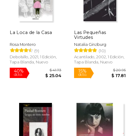
La Loca de la Casa
Las Pequeñas
Virtudes
Rosa Montero
Natalia Ginzburg
(9)
(10)
Debolsillo, 2021, 1 Edición,
Acantilado, 2002, 1 Edición,
Tapa Blanda, Nuevo
Tapa Blanda, Nuevo
$ 41.73
$ 20.
40%
15%
dcto.
dcto.
$ 25.04
$ 17.