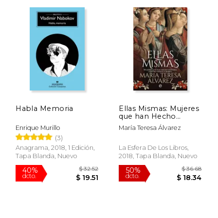
Rápido
$ 24.95
$ 18
15%
15%
Habla Memoria
Ellas Mismas: Mujeres
dcto.
dcto.
$ 21.21
$ 16.
que han Hecho
Historia Contra Viento
Enrique Murillo
María Teresa Álvarez
y Marea
(3)
Anagrama, 2018, 1 Edición,
La Esfera De Los Libros,
Tapa Blanda, Nuevo
2018, Tapa Blanda, Nuevo