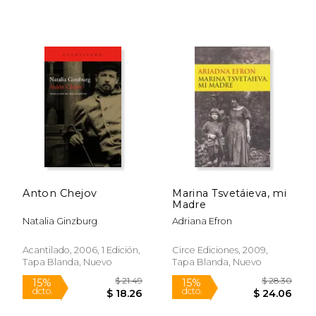
Anton Chejov
Marina Tsvetáieva, mi
Madre
Natalia Ginzburg
Adriana Efron
Acantilado, 2006, 1 Edición,
Circe Ediciones, 2009,
$ 33.12
$ 52.
40%
50%
Tapa Blanda, Nuevo
Tapa Blanda, Nuevo
dcto.
dcto.
$ 19.87
$ 26.