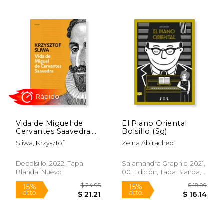
$ 62.75
$ 22.
50%
15%
dcto.
dcto.
$ 31.38
$ 19.
Vida de Miguel de
El Piano Oriental
Cervantes Saavedra:
Bolsillo (Sg)
Una Biografía Crítica /
Sliwa, Krzysztof
Zeina Abirached
The Life of Miguel de
Cervantes Saavedra
Debolsillo, 2022, Tapa
Salamandra Graphic, 2021,
Blanda, Nuevo
001 Edición, Tapa Blanda,
Nuevo