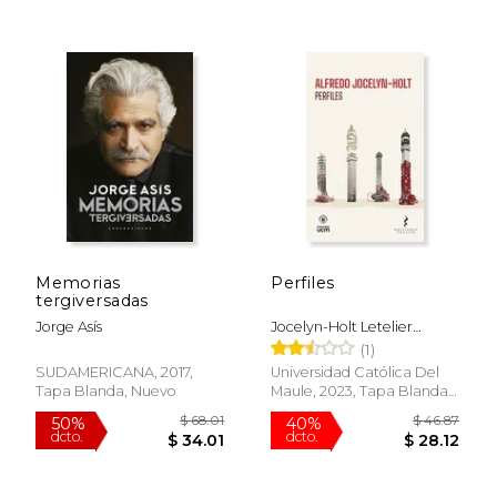
$ 51.80
$ 49.
50%
50%
dcto.
dcto.
$ 25.90
$ 24.
Memorias
Perfiles
tergiversadas
Jorge Asís
Jocelyn-Holt Letelier
Alfredo
(1)
SUDAMERICANA, 2017,
Universidad Católica Del
Tapa Blanda, Nuevo
Maule, 2023, Tapa Blanda,
Nuevo