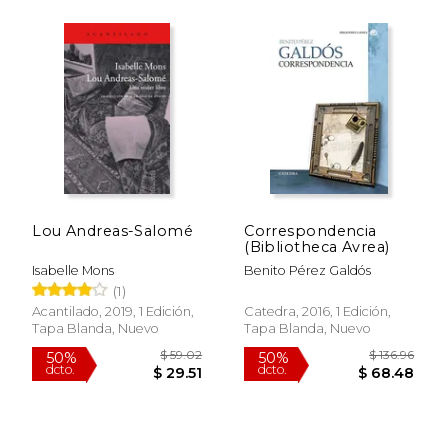
$ 68.01
$ 46.
50%
40%
dcto.
dcto.
$ 34.01
$ 28.
Lou Andreas-Salomé
Correspondencia
(Bibliotheca Avrea)
Isabelle Mons
Benito Pérez Galdós
(1)
Acantilado, 2019, 1 Edición,
Catedra, 2016, 1 Edición,
Tapa Blanda, Nuevo
Tapa Blanda, Nuevo