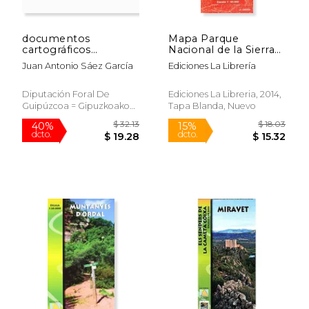
documentos
Mapa Parque
cartográficos
Nacional de la Sierra
históricos de
de Guadarrama
Juan Antonio Sáez García
Ediciones La Librería
gipuzkoa
Diputación Foral De
Ediciones La Libreria, 2014,
Guipúzcoa = Gipuzkoako
Tapa Blanda, Nuevo
Foru Aldundia, Nuevo
$ 91.01
$ 39.
40%
40%
dcto.
dcto.
$ 54.61
$ 23.