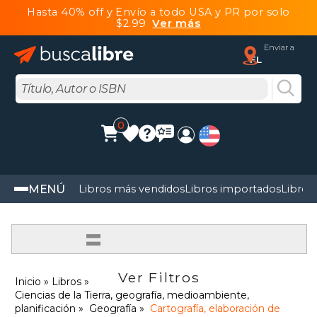
Hasta 40% off y Envío a todo USA y PR por solo
$2.99
Ver más
Enviar a
FL
0
MENÚ
Libros más vendidos
Libros importados
Libros
=
Ver Filtros
Inicio
Libros
Ciencias de la Tierra, geografía, medioambiente,
planificación
Geografía
Cartografía, elaboración de