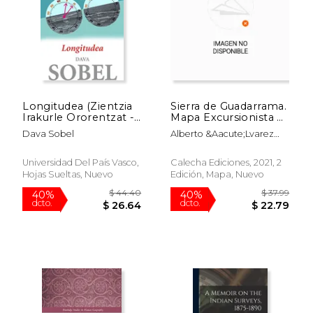
Longitudea (Zientzia
Sierra de Guadarrama.
Irakurle Ororentzat -
Mapa Excursionista y
ZIO)
Turístico
Dava Sobel
Alberto &Aacute;Lvarez
Ruiz
Universidad Del País Vasco,
Calecha Ediciones, 2021, 2
Hojas Sueltas, Nuevo
Edición, Mapa, Nuevo
$ 38.28
$ 23.
40%
40%
dcto.
dcto.
$ 22.97
$ 14.