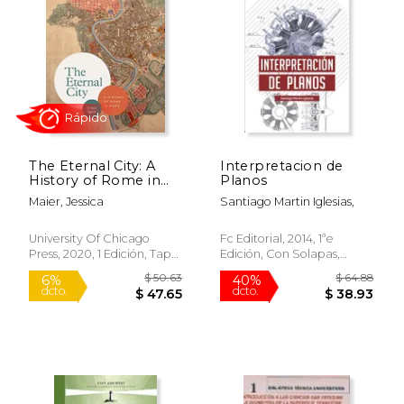
The Eternal City: A
Interpretacion de
History of Rome in
Planos
Maps (en Inglés)
Maier, Jessica
Santiago Martin Iglesias,
$ 39.43
$ 61
40%
40%
University Of Chicago
Fc Editorial, 2014, 1ªe
dcto.
dcto.
$ 23.66
$ 36.
Press, 2020, 1 Edición, Tapa
Edición, Con Solapas,
Dura, Nuevo
Nuevo