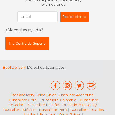
Suscríbete para recibir ofertas y
promociones
¿Necesitas ayuda?
$ 49.41
$ 64.
40%
40%
dcto.
dcto.
$ 29.64
$ 38.
Ir a Centro de Soporte
BookDelivery
. Derechos Reservados.
Bookdelivery Reino Unido
Buscalibre Argentina
|
Buscalibre Chile
|
Buscalibre Colombia
|
Buscalibre
Ecuador
|
Buscalibre España
|
Buscalibre Uruguay
|
Buscalibre México
|
Buscalibre Perú
|
Buscalibre Estados
Unidos
|
Buscalibre Otros Países
|