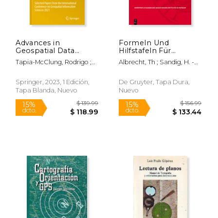
Advances in
Formeln Und
Geospatial Data
Hilfstafeln Für
Science: Selected
Geographische
Tapia-McClung, Rodrigo ;
Albrecht, Th ; Sandig, H. -U ;
Papers from the
Ortsbestimmungen
Sánchez-Siordia, Oscar ;
Schädlich, M.
International
(en Alemán)
González-Zuccolotto,
Conference on
Springer, 2023, 1 Edición,
De Gruyter, Tapa Dura,
Karime
Geospatial
Tapa Blanda, Nuevo
Nuevo
Information Sciences
2021 (en Inglés)
$ 19.95
$ 218.
6%
6%
dcto.
dcto.
$ 18.78
$ 205.