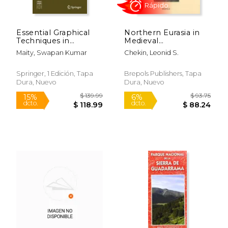
Essential Graphical
Northern Eurasia in
Techniques in
Medieval
Geography (en
Cartography:
Maity, Swapan Kumar
Chekin, Leonid S.
Inglés)
Inventory, Texts,
Translation, and
Commentary (en
Springer, 1 Edición, Tapa
Brepols Publishers, Tapa
Latin)
Dura, Nuevo
Dura, Nuevo
$ 205.76
$ 35
40%
40%
dcto.
dcto.
$ 123.46
$ 21.