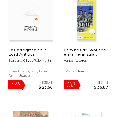
La Cartografia en la
Caminos de Santiago
Edad Antigua.
en la Península
$ 15.00
$ 50.
15%
15%
Grandes Mapas de la
Ibérica. Esacala
dcto.
dcto.
$ 12.75
$ 42.
Barbara Olivos Polo Martin
Varios Autores
Historia, 1. Ilustrador
1:1.250.000.Mapa
Jordi Dacs
plegado. IGN/CNIG.
Emse Edapp, S.L.,, Tapa
, Mapa,
Usado
Dura,
Usado