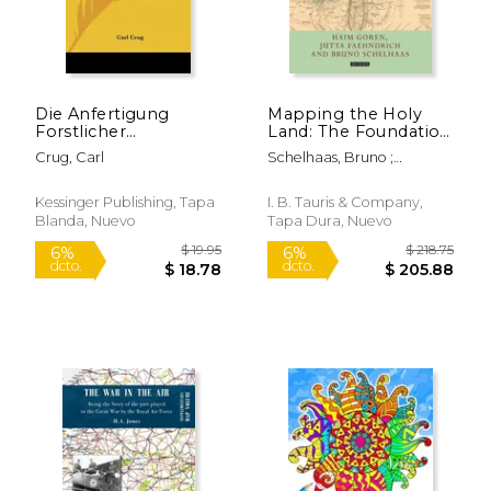
Die Anfertigung
Mapping the Holy
Forstlicher
Land: The Foundation
Terrainkarten Auf
of a Scientific
Crug, Carl
Schelhaas, Bruno ;
Grund
Cartography of
Faehndrich, Jutta ; Goren,
Barometrischer
Palestine (en Inglés)
$ 17.95
$ 18
6%
6%
Haim
Hohenmessungen
Kessinger Publishing, Tapa
I. B. Tauris & Company,
dcto.
dcto.
$ 16.89
$ 17.
Und Die
Blanda, Nuevo
Tapa Dura, Nuevo
Wegnetzprojectirung
(1878) (en Alemán)