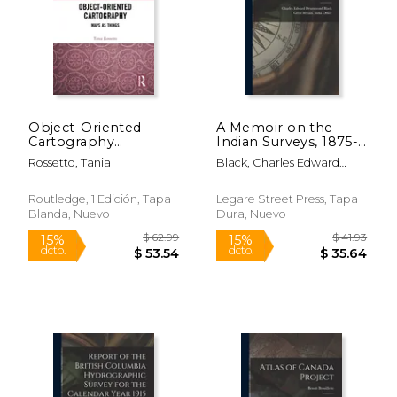
Object-Oriented
A Memoir on the
Cartography
Indian Surveys, 1875-
(Routledge Studies in
1890 (en Inglés)
Rossetto, Tania
Black, Charles Edward
Human Geography)
Drummond ; Great Britain
(en Inglés)
India Office
Routledge, 1 Edición, Tapa
Legare Street Press, Tapa
Blanda, Nuevo
Dura, Nuevo