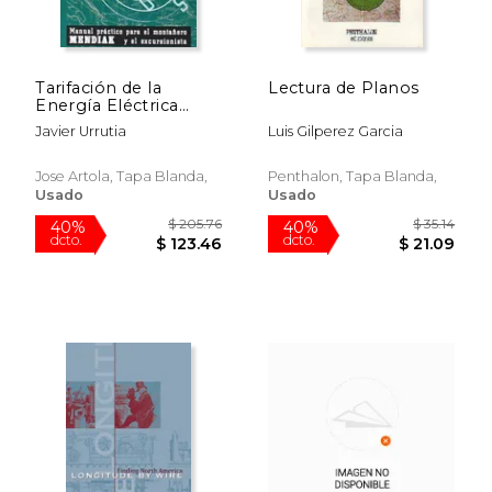
Tarifación de la
Lectura de Planos
Energía Eléctrica
2010
Javier Urrutia
Luis Gilperez Garcia
Jose Artola, Tapa Blanda,
Penthalon, Tapa Blanda,
Usado
Usado
$ 31.00
$ 8.
6%
12%
dcto.
dcto.
$ 29.18
$ 7.