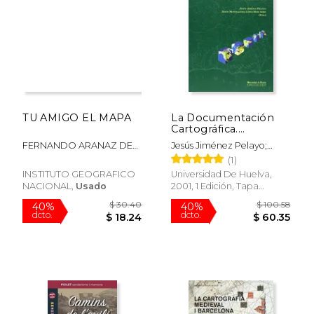
TU AMIGO EL MAPA
La Documentación
Cartográfica.
Tratamiento, Gestión
FERNANDO ARANAZ DEL
Jesús Jiménez Pelayo;
y Uso: 7 (Instrumenta
RIO
Jesús Monteagudo López-
(1)
Studiorum)
Menchero
INSTITUTO GEOGRAFICO
Universidad De Huelva,
NACIONAL,
Usado
2001, 1 Edición, Tapa
Blanda, Nuevo
$ 183.00
$ 108.
15%
40%
dcto.
dcto.
$ 155.55
$ 64.