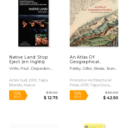
$ 72.57
$ 188.
40%
40%
dcto.
dcto.
$ 43.54
$ 112.
Native Land: Stop
An Atlas Of
Eject (en Inglés)
Geographical
Wonders: From
Virilio, Paul ; Depardon,
Palsky, Gilles ; Besse, Jean-
Mountaintops To
Raymond ; Diller Scofidio
Marc ; Grand, Philippe
Riverbeds (historical
&. Renfro
Maps And Tableaux
Actes Sud, 2010, Tapa
Princeton Architectural
From The Nineteenth
Blanda, Nuevo
Press, 2019, Tapa Dura,
Century, Includes
Nuevo
Maps By Alexander
Von Humboldt) (en
Inglés)