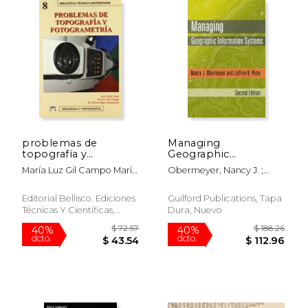
$ 162.32
$ 43.
40%
40%
dcto.
dcto.
$ 97.39
$ 26.
problemas de
Managing
topografía y
Geographic
fotogrametría
Information Systems
María Luz Gil Campo María
Obermeyer, Nancy J. ;
(en Inglés)
Teresa Regosanmartín
Pinto, Jeffrey K.
Editorial Bellisco. Ediciones
Guilford Publications, Tapa
Técnicas Y Científicas,
Dura, Nuevo
Usado