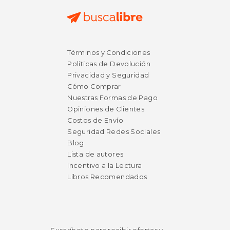
$ 33.57
$ 26.
40%
40%
Términos y Condiciones
dcto.
dcto.
$ 20.14
$ 16.
Políticas de Devolución
Privacidad y Seguridad
Cómo Comprar
Nuestras Formas de Pago
Opiniones de Clientes
Costos de Envío
Seguridad Redes Sociales
Blog
Lista de autores
Incentivo a la Lectura
Libros Recomendados