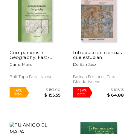
Rápido
Companions in
Introduccion ciencias
Geography: East-
que estudian
West Collaboration in
Cams, Mario
De San Jose
the Mapping of Qing
China (C. 1685-1735)
Brill, Tapa Dura, Nuevo
Bellisco Ediciones, Tapa
Blanda, Nuevo
$ 50.63
$ 64.
6%
40%
dcto.
dcto.
$ 47.65
$ 38.