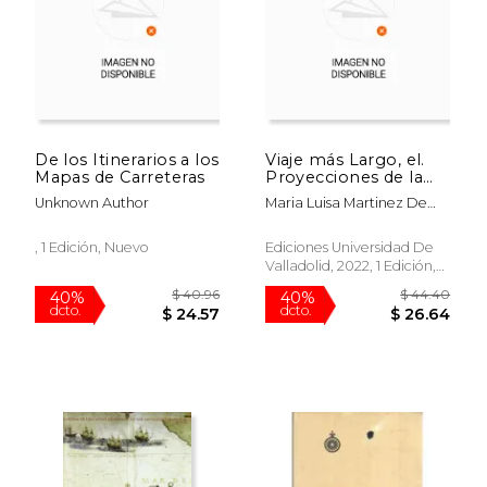
De los Itinerarios a los
Viaje más Largo, el.
Mapas de Carreteras
Proyecciones de la
Primera Vuelta al
Unknown Author
Maria Luisa Martinez De
Mundo
Salinas; M. Carmen
Martinez Martinez; Jesus
, 1 Edición, Nuevo
Ediciones Universidad De
M&Ordf; Porro Gutierrez
Valladolid, 2022, 1 Edición,
Tapa Blanda, Nuevo