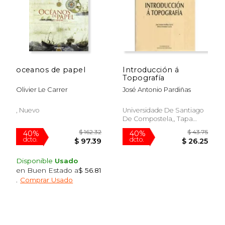
$ 40.96
$ 44.
40%
40%
dcto.
dcto.
$ 24.57
$ 26.
oceanos de papel
Introducción á
Topografía
Olivier Le Carrer
José Antonio Pardiñas
, Nuevo
Universidade De Santiago
De Compostela,, Tapa
Blanda,
Usado
Disponible
Usado
en Buen Estado a
$ 56.81
.
Comprar Usado