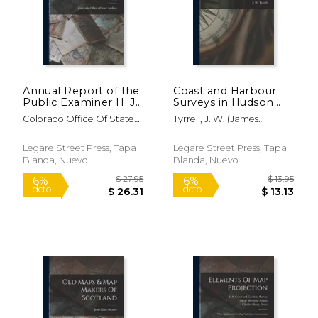
$ 62.99
$ 41.
15%
15%
dcto.
dcto.
$ 53.54
$ 35.
Annual Report of the
Coast and Harbour
Public Examiner H. J.
Surveys in Hudson
Leddy to M. A. Leddy,
Bay and Strait
Colorado Office Of State
Tyrrell, J. W. (James
State Auditor of
[microform] (en
Auditor
Williams) 1863
Colorado; 1912 (en
Inglés)
Inglés)
Legare Street Press, Tapa
Legare Street Press, Tapa
Blanda, Nuevo
Blanda, Nuevo