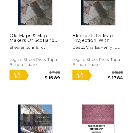
$ 26.95
$ 15
6%
6%
dcto.
dcto.
$ 25.36
$ 15.
Old Maps & Map
Elements Of Map
Makers Of Scotland
Projection: With
(en Inglés)
Applications To Map
Shearer, John Elliot
Deetz, Charles Henry ; U S
And Chart
Coast And Geodetic
Construction (en
Survey ; Oscar Sherman
Inglés)
Legare Street Press, Tapa
Legare Street Press, Tapa
Adams
Blanda, Nuevo
Blanda, Nuevo