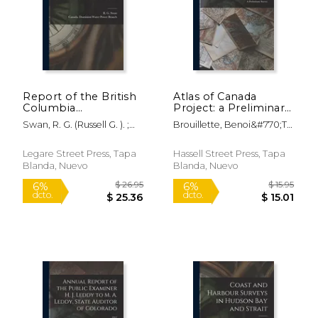
$ 44.40
$ 37.
40%
40%
dcto.
dcto.
$ 26.64
$ 22.
Report of the British
Atlas of Canada
Columbia
Project: a Preliminary
Hydrographic Survey
Survey (en Inglés)
Swan, R. G. (Russell G. ). ;
Brouillette, Benoi&#770;t
for the Calendar Year
Canada Dominion Water
1904-1979
1915 [microform] (en
Power Branch
Inglés)
Legare Street Press, Tapa
Hassell Street Press, Tapa
Blanda, Nuevo
Blanda, Nuevo