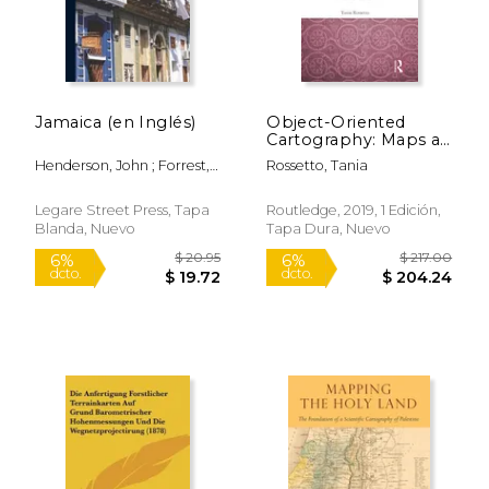
Jamaica (en Inglés)
Object-Oriented
Cartography: Maps as
$ 27.95
$ 13
6%
6%
Things (Routledge
dcto.
dcto.
$ 26.31
$ 13.
Henderson, John ; Forrest,
Rossetto, Tania
Studies in Human
Archibald Stevenson
Geography) (en
Inglés)
Legare Street Press, Tapa
Routledge, 2019, 1 Edición,
Blanda, Nuevo
Tapa Dura, Nuevo