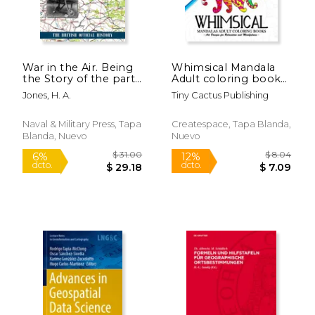
War in the Air. Being
Whimsical Mandala
the Story of the part
Adult coloring books:
played in the Great
Art Design for
Jones, H. A.
Tiny Cactus Publishing
War by the Royal Air
Relaxation and
Force:
Mindfulness
Supplementary Map
Naval & Military Press, Tapa
Createspace, Tapa Blanda,
Volume (en Inglés)
Blanda, Nuevo
Nuevo
$ 20.95
$ 217.
6%
6%
dcto.
dcto.
$ 19.72
$ 204.