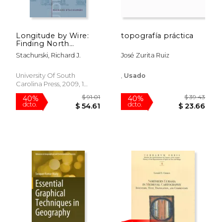
Longitude by Wire:
topografía práctica
Finding North
America (en Inglés)
Stachurski, Richard J.
José Zurita Ruiz
University Of South
,
Usado
Carolina Press, 2009, 1
Edición, Tapa Dura, Nuevo
$ 139.99
$ 156.
15%
15%
dcto.
dcto.
$ 118.99
$ 133.