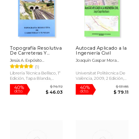
Topografía Resolutiva
Autocad Aplicado a la
De Carreteras Y
Ingeniería Civil
Túneles
Jesús A. Expósito
Joaquín Gaspar Mora
Fernández De Bata
Navarro
(1)
Librería Técnica Bellisco, 1ª
Universitat Politècnica De
Edición, Tapa Blanda,
València, 2009, 2 Edición,
Usado
Tapa Blanda, Nuevo
$ 76.72
$ 131
40%
40%
dcto.
dcto.
$ 46.03
$ 79.