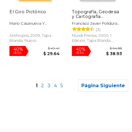
$ 139.99
$ 93.
15%
6%
dcto.
dcto.
$ 118.99
$ 88.
El Giro Pictórico
Topografía, Geodesia
y Cartografía
Aplicadas a la
Mario Casanueva Y
Francisco Javier Polidura
Ingeniería
Bernado Bolanos (Coords.)
Fernandez
(3)
Anthropos, 2009, Tapa
Mundi Prensa, 2000, 1
Blanda, Nuevo
Edición, Tapa Blanda,
Nuevo
1
2
3
4
5
Página Siguiente