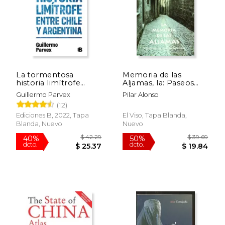
$ 31.14
$ 79.
50%
50%
dcto.
dcto.
$ 15.57
$ 39.
La tormentosa
Memoria de las
historia limítrofe
Aljamas, la: Paseos
entre Chile y
por las Juderías
Guillermo Parvex
Pilar Alonso
Argentina
(12)
Ediciones B, 2022, Tapa
El Viso, Tapa Blanda,
Blanda, Nuevo
Nuevo