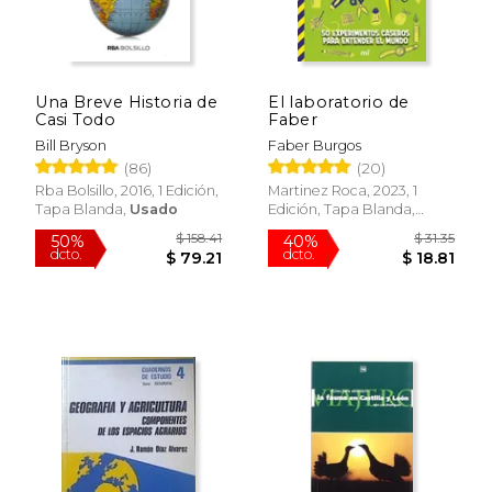
Una Breve Historia de
El laboratorio de
Casi Todo
Faber
Bill Bryson
Faber Burgos
(86)
(20)
Rba Bolsillo, 2016, 1 Edición,
Martinez Roca, 2023, 1
Tapa Blanda,
Usado
Edición, Tapa Blanda,
Nuevo
$ 39.95
$ 20.
15%
15%
dcto.
dcto.
$ 33.96
$ 17.