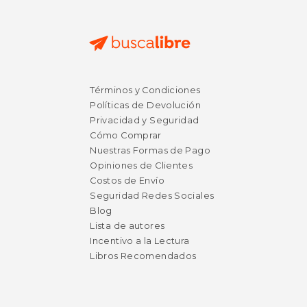
$ 45.00
$ 85.
15%
30%
Términos y Condiciones
dcto.
dcto.
$ 38.25
$ 59.
Políticas de Devolución
Privacidad y Seguridad
Cómo Comprar
Nuestras Formas de Pago
Opiniones de Clientes
Costos de Envío
Seguridad Redes Sociales
Blog
Lista de autores
Incentivo a la Lectura
Libros Recomendados
Rápido