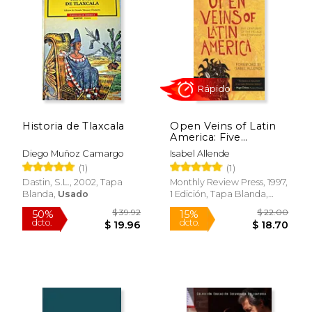
Historia de Tlaxcala
Open Veins of Latin
America: Five
Centuries of the
Diego Muñoz Camargo
Isabel Allende
Pillage of a Continent
(1)
(1)
(en Inglés)
Dastin, S.L., 2002, Tapa
Monthly Review Press, 1997,
Blanda,
Usado
1 Edición, Tapa Blanda,
Nuevo
$ 48.00
$ 82.