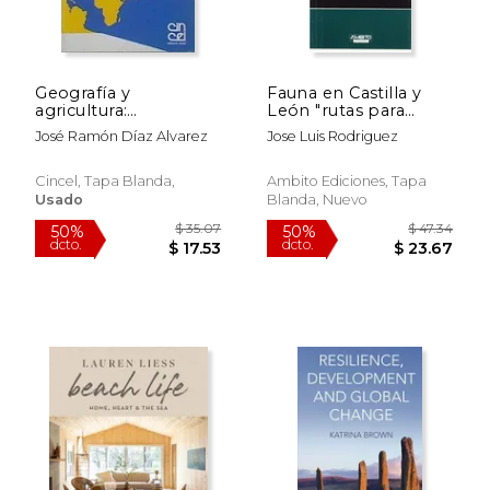
Geografía y
Fauna en Castilla y
agricultura:
León "rutas para
Componentes de los
descubrir"
José Ramón Díaz Alvarez
Jose Luis Rodriguez
espacios agrarios
Cincel, Tapa Blanda,
Ambito Ediciones, Tapa
Usado
Blanda, Nuevo