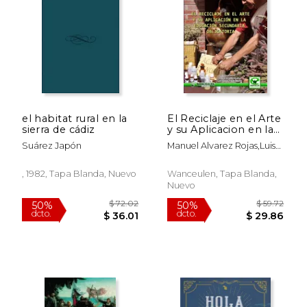
50%
50%
dcto.
dcto.
$ 24.00
$ 41.
el habitat rural en la
El Reciclaje en el Arte
sierra de cádiz
y su Aplicacion en la
Educacion Secundari
Suárez Japón
Manuel Alvarez Rojas,Luis
a Obligatoria
Manuel Timon Benitez
, 1982, Tapa Blanda, Nuevo
Wanceulen, Tapa Blanda,
Nuevo
Rápido