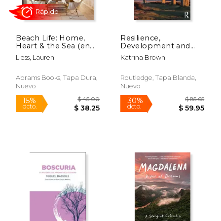
$ 62.12
$ 55.
50%
50%
dcto.
dcto.
$ 31.06
$ 27.
Beach Life: Home,
Resilience,
Heart & the Sea (en
Development and
Inglés)
Global Change
Liess, Lauren
Katrina Brown
Abrams Books, Tapa Dura,
Routledge, Tapa Blanda,
Nuevo
Nuevo