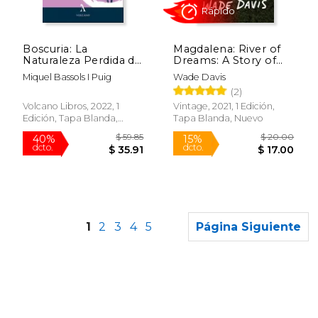
$ 158.41
$ 31
50%
40%
dcto.
dcto.
$ 79.21
$ 18.
Boscuria: La
Magdalena: River of
Naturaleza Perdida de
Dreams: A Story of
las Cosas
Colombia (en Inglés)
Miquel Bassols I Puig
Wade Davis
(2)
Volcano Libros, 2022, 1
Vintage, 2021, 1 Edición,
Edición, Tapa Blanda,
Tapa Blanda, Nuevo
Nuevo
1
2
3
4
5
Página Siguiente