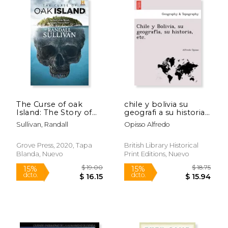
Rápido
The Curse of oak
chile y bolivia su
Island: The Story of
geografi a su historia
the World’S Longest
etc. (en Inglés)
$ 30.00
$ 42.
15%
50%
Sullivan, Randall
Opisso Alfredo
Treasure Hunt (en
dcto.
dcto.
$ 25.50
$ 21.
Inglés)
Grove Press, 2020, Tapa
British Library Historical
Blanda, Nuevo
Print Editions, Nuevo