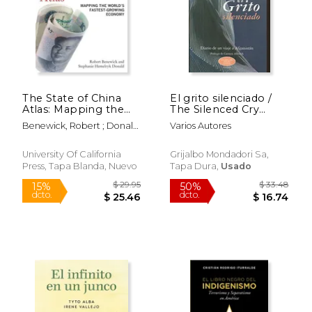
The State of China
El grito silenciado /
Atlas: Mapping the
The Silenced Cry
$ 32.56
$ 23.
50%
15%
World's Fastest-
(Spanish Edition)
dcto.
dcto.
$ 16.28
$ 19.
Benewick, Robert ; Donald,
Varios Autores
Growing Economy
Stephanie Hemelryk
(en Inglés)
University Of California
Grijalbo Mondadori Sa,
Press, Tapa Blanda, Nuevo
Tapa Dura,
Usado