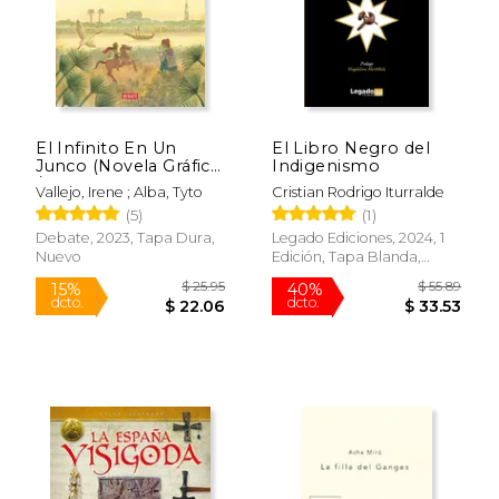
El Infinito En Un
El Libro Negro del
Junco (Novela Gráfica)
Indigenismo
/ Papyrus: The
Vallejo, Irene ; Alba, Tyto
Cristian Rodrigo Iturralde
Invention of Books in
(5)
(1)
T He Ancient World
$ 42.29
$ 39.
40%
50%
(Graphic Novel)
Debate, 2023, Tapa Dura,
Legado Ediciones, 2024, 1
dcto.
dcto.
$ 25.37
$ 19.
Nuevo
Edición, Tapa Blanda,
Nuevo