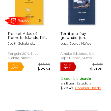
$ 203.76
$ 16
50%
15%
dcto.
dcto.
$ 101.88
$ 14.
Pocket Atlas of
Territorio fray
Remote Islands: Fifty
gerundio (un
Islands i Have not
itinerario a pie por la
Judith Schalansky
Luisa Cuerda Núñez
Visited and Never Will
actual tierra
(en Inglés)
decampos)
Penguin, 2014, Tapa
Ámbito Ediciones, S.a.,
Blanda, Nuevo
Tapa Blanda, Nuevo
Disponible
Usado
en Buen Estado a
$ 20.49
.
Comprar Usado