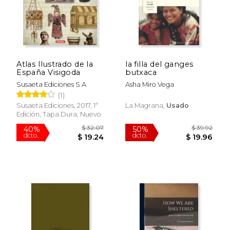
Atlas Ilustrado de la
la filla del ganges
España Visigoda
butxaca
Susaeta Ediciones S A
Asha Miro Vega
(1)
Susaeta Ediciones, 2017, 1ª
La Magrana,
Usado
Edición, Tapa Dura, Nuevo
$ 29.95
$ 33.
15%
50%
dcto.
dcto.
$ 25.46
$ 16.