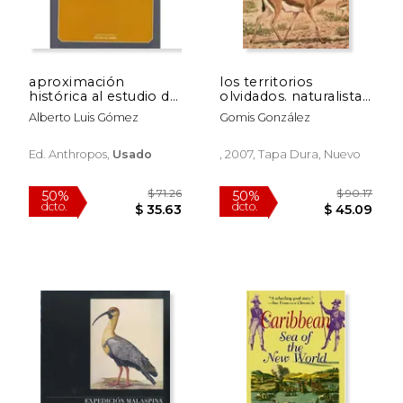
aproximación
los territorios
histórica al estudio de
olvidados. naturalistas
la geografía del ocio
españoles en áfrica
Alberto Luis Gómez
Gomis González
hispana (1860-1936)
Ed. Anthropos,
Usado
, 2007, Tapa Dura, Nuevo
$ 71.26
$ 90.
50%
50%