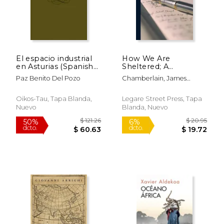
El espacio industrial
How We Are
en Asturias (Spanish
Sheltered; A
Edition)
Geographical Reader
Paz Benito Del Pozo
Chamberlain, James
(en Inglés)
Franklin 1869-1943
Oikos-Tau, Tapa Blanda,
Legare Street Press, Tapa
Nuevo
Blanda, Nuevo
$ 25.95
$ 55.
15%
40%
dcto.
dcto.
$ 22.06
$ 33.