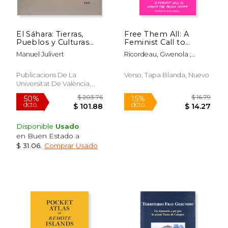
El Sáhara: Tierras,
Free Them All: A
$ 87.35
$ 52.
50%
50%
Pueblos y Culturas
Feminist Call to
dcto.
dcto.
$ 43.68
$ 26.
(Fora de Col·Lecció)
Abolish the Prison
Manuel Julivert
Ricordeau, Gwenola ;
System (en Inglés)
Federici, Silvia ; Ramadan,
Emma
Publicacions De La
Verso, Tapa Blanda, Nuevo
Universitat De València,
2003, 1 Edición, Tapa Dura,
Nuevo
Disponible
Usado
en Buen Estado a
$ 31.06
.
Comprar Usado