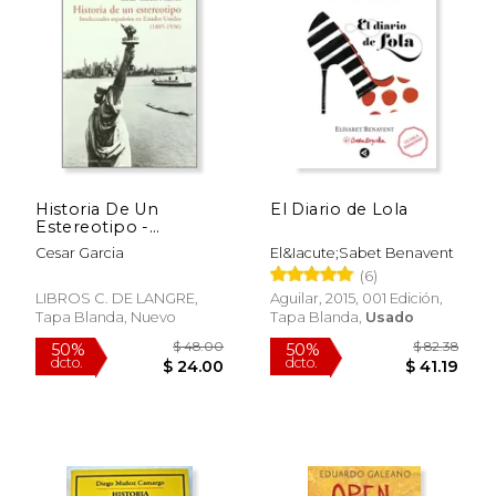
Historia De Un
El Diario de Lola
Estereotipo -
Rápido
Intelectuales
Cesar Garcia
El&Iacute;Sabet Benavent
Españoles En Estados
(6)
[Feb 25, 2009] Garica
Muñoz, Cesar
LIBROS C. DE LANGRE,
Aguilar, 2015, 001 Edición,
Tapa Blanda, Nuevo
Tapa Blanda,
Usado
$ 29.72
$ 23.
50%
15%
dcto.
dcto.
$ 14.86
$ 19.