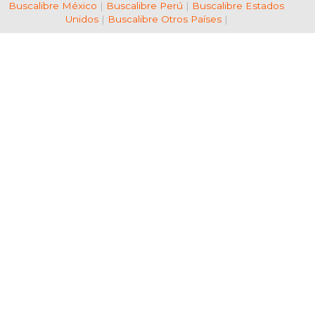
Buscalibre México
|
Buscalibre Perú
|
Buscalibre Estados
Unidos
|
Buscalibre Otros Países
|