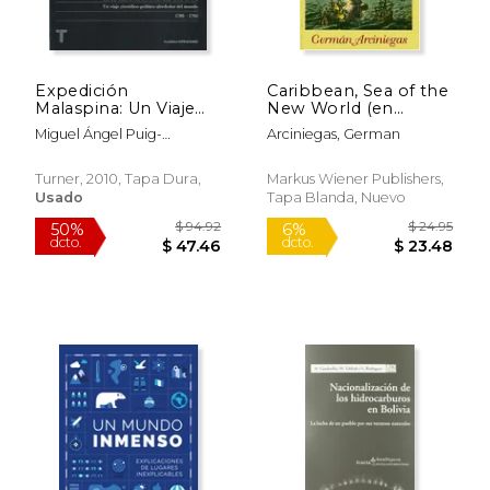
dcto.
dcto.
$ 35.63
$ 45.
Expedición
Caribbean, Sea of the
Malaspina: Un Viaje
New World (en
Científico-Político
Inglés)
Miguel Ángel Puig-
Arciniegas, German
Alrededor del Mundo,
Samper,Fernando ... [Et Al.]
1789-1794
Vallespín Oña,José María
Turner, 2010, Tapa Dura,
Markus Wiener Publishers,
Moreno Martín
Usado
Tapa Blanda, Nuevo