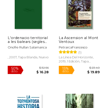
$ 72.02
$ 59.
50%
50%
dcto.
dcto.
$ 36.01
$ 29.
L'ordenacio territorial
La Ascension al Mont
a les balears (segles
Ventoux
XIX-XX)
Onofre Rullan Salamanca
PetrarcaFrancesco
(1)
, 2007, Tapa Blanda, Nuevo
La Línea Del Horizonte,
2019, 1 Edición, Tapa
Blanda, Nuevo