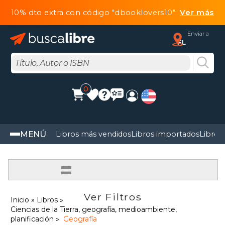
10% dto extra con código "dbooklovers10"
Ver más
Enviar a
FL
0
MENÚ
Libros más vendidos
Libros importados
Libros
=
Ver Filtros
Inicio
Libros
Ciencias de la Tierra, geografía, medioambiente,
planificación
Geografía