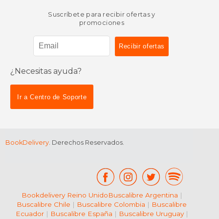
Suscríbete para recibir ofertas y
promociones
¿Necesitas ayuda?
$ 59.85
$ 20.
40%
15%
dcto.
dcto.
$ 35.91
$ 17.
Ir a Centro de Soporte
BookDelivery
. Derechos Reservados.
Bookdelivery Reino Unido
Buscalibre Argentina
|
Buscalibre Chile
|
Buscalibre Colombia
|
Buscalibre
Ecuador
|
Buscalibre España
|
Buscalibre Uruguay
|