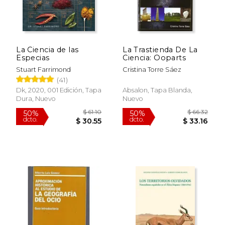
La Ciencia de las
La Trastienda De La
Especias
Ciencia: Ooparts
Stuart Farrimond
Cristina Torre Sáez
(41)
Dk, 2020, 001 Edición, Tapa
Absalon, Tapa Blanda,
Dura, Nuevo
Nuevo
$ 61.10
$ 66.
50%
50%
dcto.
dcto.
$ 30.55
$ 33.