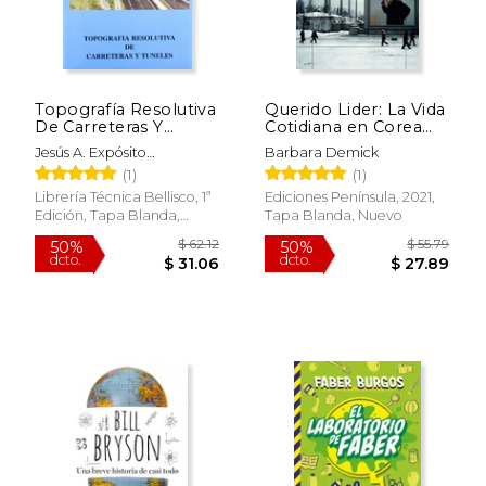
Topografía Resolutiva
Querido Lider: La Vida
De Carreteras Y
Cotidiana en Corea
Túneles
del Norte
Jesús A. Expósito
Barbara Demick
Fernández De Bata
(1)
(1)
Librería Técnica Bellisco, 1ª
Ediciones Península, 2021,
Edición, Tapa Blanda,
Tapa Blanda, Nuevo
Usado
$ 121.26
$ 20.
50%
6%
dcto.
dcto.
$ 60.63
$ 19.