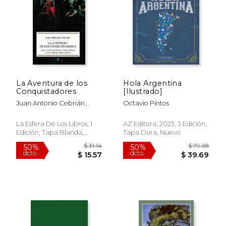
$ 39.92
$ 22.
50%
15%
dcto.
dcto.
$ 19.96
$ 18.
La Aventura de los
Hola Argentina
Conquistadores
[Ilustrado]
Juan Antonio Cebrián
Octavio Pintos
Zúñiga
La Esfera De Los Libros, 1
AZ Editora, 2023, 3 Edición,
Edición, Tapa Blanda,
Tapa Dura, Nuevo
Nuevo