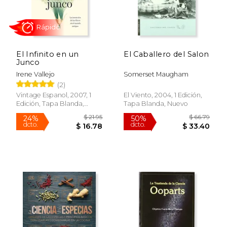
El Infinito en un
El Caballero del Salon
Junco
Irene Vallejo
Somerset Maugham
Rápido
(2)
Vintage Espanol, 2007, 1
El Viento, 2004, 1 Edición,
Edición, Tapa Blanda,
Tapa Blanda, Nuevo
Nuevo
$ 21.95
$ 66.
24%
50%
dcto.
dcto.
$ 16.78
$ 33.