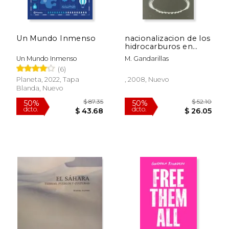
$ 94.92
$ 24.
50%
6%
dcto.
dcto.
$ 47.46
$ 23.
Un Mundo Inmenso
nacionalizacion de los
hidrocarburos en
bolivia
Un Mundo Inmenso
M. Gandarillas
(6)
Planeta, 2022, Tapa
, 2008, Nuevo
Blanda, Nuevo