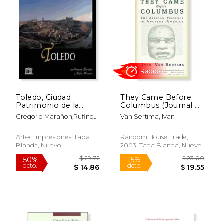
Toledo, Ciudad
They Came Before
Patrimonio de la
Columbus (Journal of
Humanidad de
African Civilizations)
Gregorio Marañon,Rufino
Van Sertima, Ivan
España
(en Inglés)
Miranda
Artec Impresiones, Tapa
Random House Trade,
Blanda, Nuevo
2003, Tapa Blanda, Nuevo
$ 19.00
$ 18
15%
15%
dcto.
dcto.
$ 16.15
$ 15.