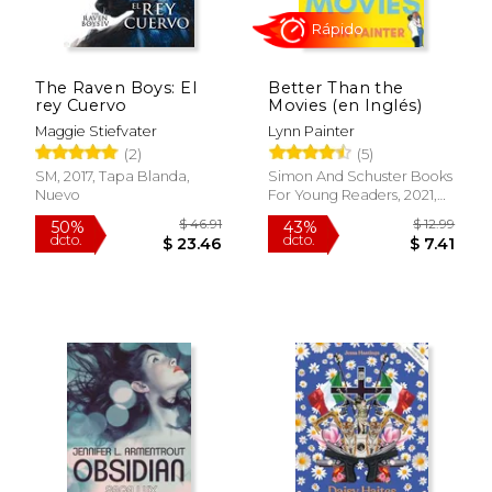
The Raven Boys: El
Better Than the
rey Cuervo
Movies (en Inglés)
Maggie Stiefvater
Lynn Painter
(2)
(5)
SM, 2017, Tapa Blanda,
Simon And Schuster Books
Nuevo
For Young Readers, 2021,
Tapa Blanda, Nuevo
$ 25.95
$ 19
15%
15%
dcto.
dcto.
$ 22.06
$ 16.