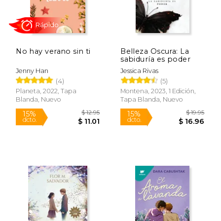
No hay verano sin ti
Belleza Oscura: La
sabiduría es poder
Jenny Han
Jessica Rivas
(4)
(5)
$ 21.41
$ 69.
15%
15%
Planeta, 2022, Tapa
Montena, 2023, 1 Edición,
dcto.
dcto.
$ 18.20
$ 59.
Blanda, Nuevo
Tapa Blanda, Nuevo