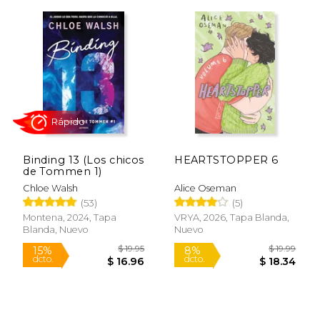
$ 65.59
$ 22.
50%
15%
dcto.
dcto.
$ 32.79
$ 19.
Binding 13 (Los chicos
HEARTSTOPPER 6
de Tommen 1)
Chloe Walsh
Alice Oseman
(53)
(5)
Montena, 2024, Tapa
VRYA, 2026, Tapa Blanda,
Blanda, Nuevo
Nuevo
Rápido