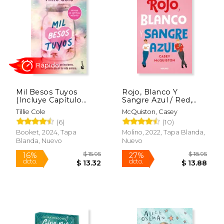
Rápido
Rápido
Mil Besos Tuyos
Rojo, Blanco Y
(Incluye Capítulo
Sangre Azul / Red,
Inédito)
White & Royal Blue
Tillie Cole
McQuiston, Casey
(6)
(10)
$ 14.95
$ 19
15%
15%
Booket, 2024, Tapa
Molino, 2022, Tapa Blanda,
dcto.
dcto.
$ 12.71
$ 16.
Blanda, Nuevo
Nuevo