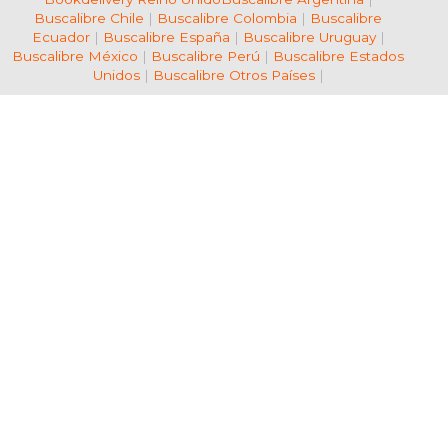
Buscalibre Chile
|
Buscalibre Colombia
|
Buscalibre
Ecuador
|
Buscalibre España
|
Buscalibre Uruguay
|
Buscalibre México
|
Buscalibre Perú
|
Buscalibre Estados
Unidos
|
Buscalibre Otros Países
|