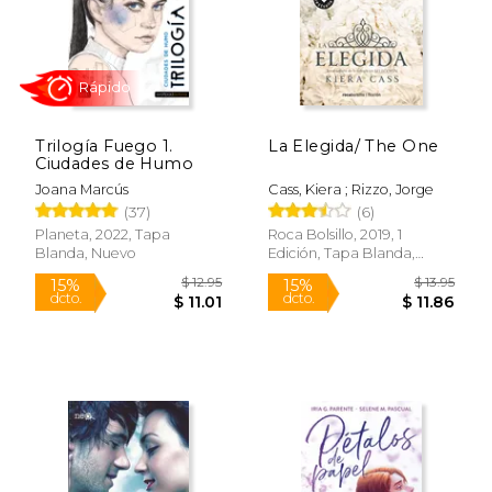
Trilogía Fuego 1.
La Elegida/ The One
Ciudades de Humo
Joana Marcús
Cass, Kiera ; Rizzo, Jorge
(37)
(6)
Planeta, 2022, Tapa
Roca Bolsillo, 2019, 1
Rápido
Blanda, Nuevo
Edición, Tapa Blanda,
Nuevo
$ 51.37
$ 19
50%
24%
dcto.
dcto.
$ 25.69
$ 15.