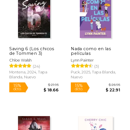
Saving 6 (Los chicos
Nada como en las
de Tommen 3)
películas
Chloe Walsh
Lynn Painter
(24)
(3)
Montena, 2024, Tapa
Puck, 2025, Tapa Blanda,
Blanda, Nuevo
Nuevo
$ 61.46
$ 19
50%
8%
dcto.
dcto.
$ 30.73
$ 18.