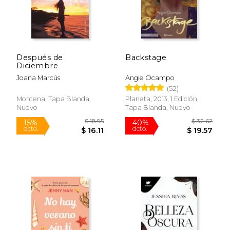
Después de
Backstage
Diciembre
$ 22.95
$ 21
15%
15%
dcto.
dcto.
$ 19.51
$ 18.
Joana Marcús
Angie Ocampo
(52)
Montena, Tapa Blanda,
Planeta, 2013, 1 Edición,
Nuevo
Tapa Blanda, Nuevo
Rápido