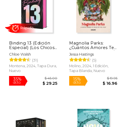
Binding 13 (Edición
Magnolia Parks:
Especial) (Los Chicos
¿Cuántos Amores Te
de Tommen 1): El
Tocan En Una Vida? /
Chloe Walsh
Jessa Hastings
Sports Romance más
Magnolia Parks: How
(31)
(5)
Épico, Emocional y
Many Loves Do You
Rápido
Adictivo de Tiktok
Get in a Lifetime?
Montena, 2024, Tapa Dura,
Molino, 2024, 1 Edición,
Nuevo
Tapa Blanda, Nuevo
$ 18.95
$ 22.
15%
15%
dcto.
dcto.
$ 16.11
$ 19.