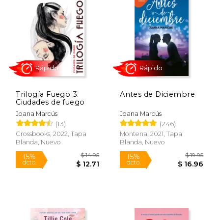
Trilogía Fuego 3.
Antes de Diciembre
Ciudades de fuego
$ 22.16
$ 19
15%
15%
dcto.
dcto.
$ 18.83
$ 16.
Joana Marcús
Joana Marcús
(13)
(246)
Crossbooks, 2022, Tapa
Montena, 2021, Tapa
Blanda, Nuevo
Blanda, Nuevo