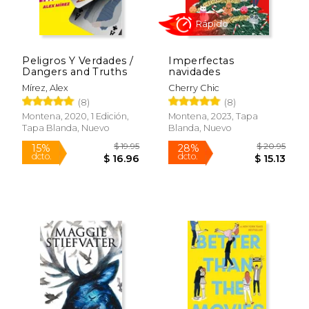
Rápido
Peligros Y Verdades /
Imperfectas
Dangers and Truths
navidades
Mírez, Alex
Cherry Chic
(8)
(8)
Montena, 2020, 1 Edición,
Montena, 2023, Tapa
Tapa Blanda, Nuevo
Blanda, Nuevo
$ 12.95
$ 19
15%
15%
dcto.
dcto.
$ 11.01
$ 16.