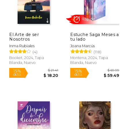
$ 18.95
$ 22.
19%
15%
dcto.
dcto.
$ 15.44
$ 19.
El Arte de ser
Estuche Saga Meses a
Nosotros
tu lado
Inma Rubiales
Joana Marcús
(4)
(118)
Booket, 2024, Tapa
Montena, 2024, Tapa
Blanda, Nuevo
Blanda, Nuevo