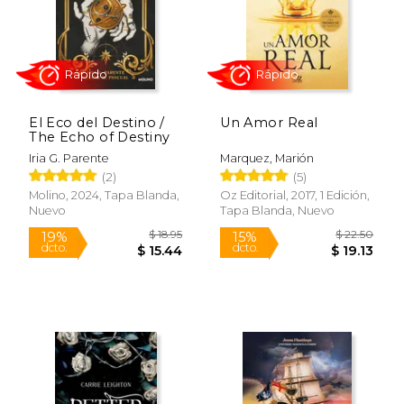
$ 45.00
$ 19
35%
15%
dcto.
dcto.
$ 29.25
$ 16.
El Eco del Destino /
Un Amor Real
The Echo of Destiny
Iria G. Parente
Marquez, Marión
(2)
(5)
Molino, 2024, Tapa Blanda,
Oz Editorial, 2017, 1 Edición,
Nuevo
Tapa Blanda, Nuevo