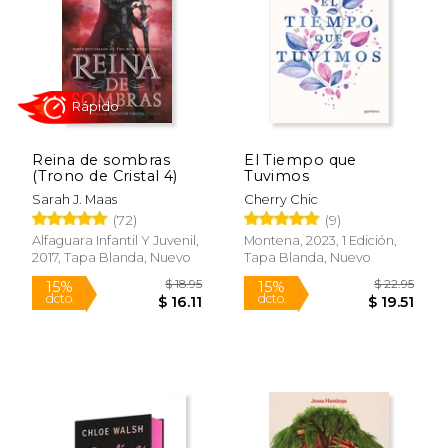
Reina de sombras
El Tiempo que
(Trono de Cristal 4)
Tuvimos
Sarah J. Maas
Cherry Chic
(72)
(9)
Alfaguara Infantil Y Juvenil,
Montena, 2023, 1 Edición,
2017, Tapa Blanda, Nuevo
Tapa Blanda, Nuevo
$ 21.95
$ 26.
15%
15%
dcto.
dcto.
$ 18.66
$ 22.