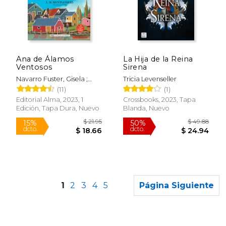
$ 53.35
$ 40.
50%
36%
dcto.
dcto.
$ 26.67
$ 25.
Ana de Álamos
La Hija de la Reina
Ventosos
Sirena
Navarro Fuster, Gisela ;
Tricia Levenseller
Martínez Muñoz, Catalina ;
(11)
(1)
Montgomery, Lucy Maud
Editorial Alma, 2023, 1
Crossbooks, 2023, Tapa
Edición, Tapa Dura, Nuevo
Blanda, Nuevo
1
2
3
4
5
Página Siguiente
Rápido