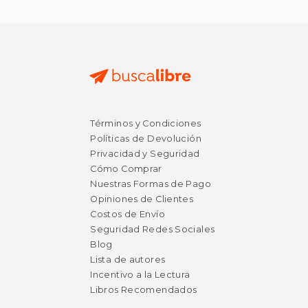
$ 44.43
$ 18
40%
28%
Términos y Condiciones
dcto.
dcto.
$ 26.66
$ 13.
Políticas de Devolución
Privacidad y Seguridad
Cómo Comprar
Nuestras Formas de Pago
Opiniones de Clientes
Costos de Envío
Seguridad Redes Sociales
Blog
Lista de autores
Incentivo a la Lectura
Libros Recomendados