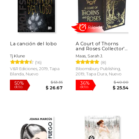
La canción del lobo
A Court of Thorns
and Roses Collector's
Edition (en Inglés)
Rápido
Tj Klune
Maas, Sarah J.
(16)
(8)
V&R Ediciones, 2019, Tapa
Bloomsbury Publishing,
Blanda, Nuevo
2019, Tapa Dura, Nuevo
$ 46.91
$ 12
50%
43%
dcto.
dcto.
$ 23.46
$ 7.