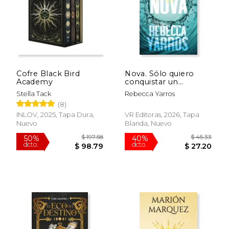
Cofre Black Bird
Nova. Sólo quiero
Academy
conquistar un
corazón: El que ya he
Stella Tack
Rebecca Yarros
roto
(8)
INLOV, 2025, Tapa Dura,
VR Editoras, 2026, Tapa
Nuevo
Blanda, Nuevo
Rápido