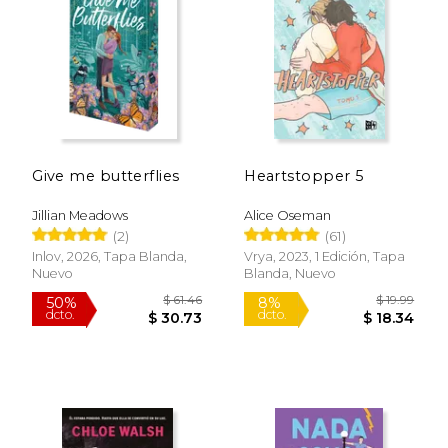
Rápido
Give me butterflies
Heartstopper 5
Jillian Meadows
Alice Oseman
(2)
(61)
Inlov, 2026, Tapa Blanda,
Vrya, 2023, 1 Edición, Tapa
Nuevo
Blanda, Nuevo
$ 15.95
$ 18
16%
27%
dcto.
dcto.
$ 13.32
$ 13.