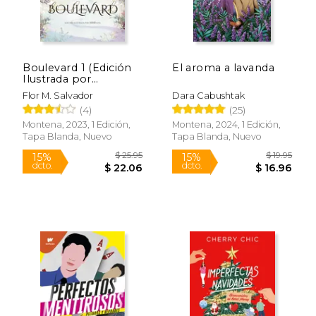
Boulevard 1 (Edición
El aroma a lavanda
Ilustrada por
Mmivens)
Flor M. Salvador
Dara Cabushtak
(4)
(25)
Montena, 2023, 1 Edición,
Montena, 2024, 1 Edición,
Tapa Blanda, Nuevo
Tapa Blanda, Nuevo
$ 18.95
$ 32.
15%
40%
dcto.
dcto.
$ 16.11
$ 19.