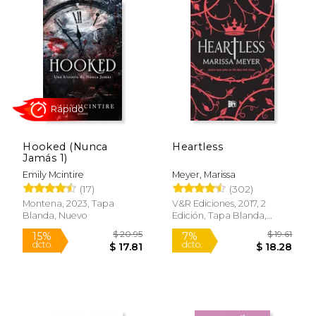
$ 19.95
$ 21
15%
20%
dcto.
dcto.
$ 16.96
$ 17.
Hooked (Nunca
Heartless
Jamás 1)
Emily Mcintire
Meyer, Marissa
(17)
(302)
Montena, 2023, Tapa
V&R Ediciones, 2017, 2
Blanda, Nuevo
Edición, Tapa Blanda,
Nuevo
Rápido