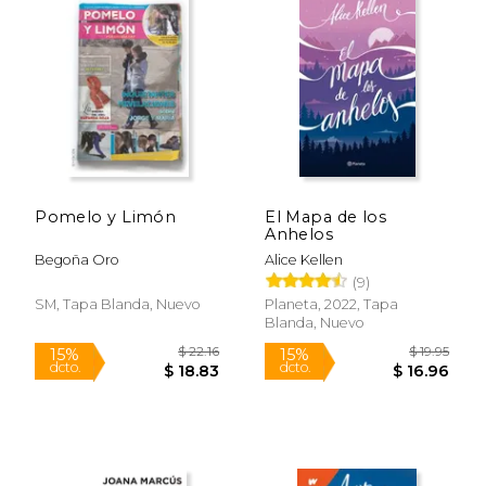
$ 20.95
$ 19
15%
7%
dcto.
dcto.
$ 17.81
$ 18.
Pomelo y Limón
El Mapa de los
Anhelos
Begoña Oro
Alice Kellen
(9)
SM, Tapa Blanda, Nuevo
Planeta, 2022, Tapa
Blanda, Nuevo