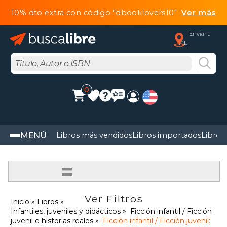
10% dto extra con código "dbooklovers10"
Ver más
Enviar a
FL
0
MENÚ
Libros más vendidos
Libros importados
Libros
=
Ver Filtros
Inicio
Libros
Infantiles, juveniles y didácticos
Ficción infantil / Ficción
juvenil e historias reales
Ficción infantil / Ficción juvenil: