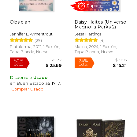
Obsidian
Daisy Haites (Universo
Magnolia Parks 2)
Jennifer L. Armentrout
Jessa Hastings
(29)
(4)
Rápido
Plataforma, 2012, 1 Edición,
Molino, 2024, 1 Edición,
Tapa Blanda, Nuevo
Tapa Blanda, Nuevo
Disponible
Usado
en Buen Estado a
$ 17.17
.
Comprar Usado
$ 19.95
$ 20.
15%
28%
dcto.
dcto.
$ 16.96
$ 15.