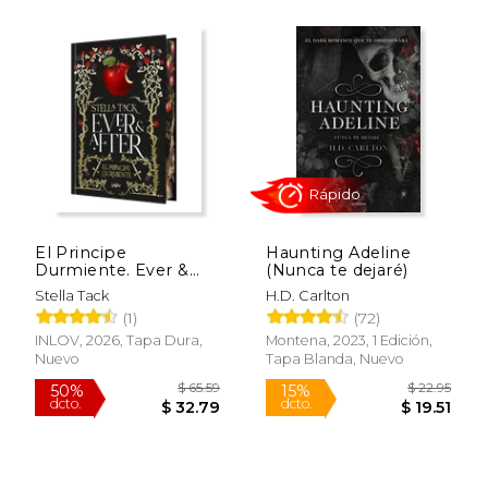
El Principe
Haunting Adeline
Durmiente. Ever &
(Nunca te dejaré)
After 1
Stella Tack
H.D. Carlton
(1)
(72)
Rápido
INLOV, 2026, Tapa Dura,
Montena, 2023, 1 Edición,
Nuevo
Tapa Blanda, Nuevo