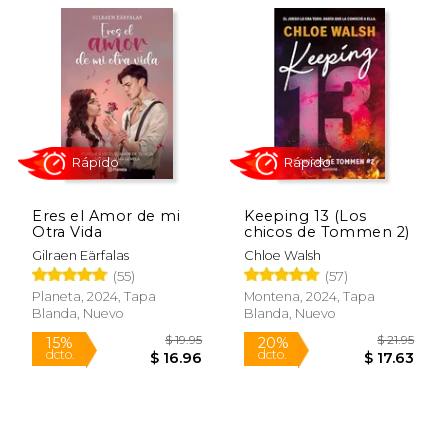
$ 19.95
$ 19
15%
8%
dcto.
dcto.
$ 16.96
$ 18.
Eres el Amor de mi
Keeping 13 (Los
Otra Vida
chicos de Tommen 2)
Gilraen Eärfalas
Chloe Walsh
(55)
(57)
Planeta, 2024, Tapa
Montena, 2024, Tapa
Blanda, Nuevo
Blanda, Nuevo
Rápido
Rápido