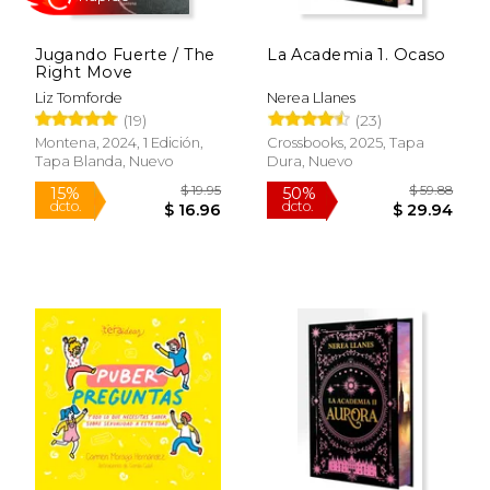
Jugando Fuerte / The
La Academia 1. Ocaso
Right Move
Liz Tomforde
Nerea Llanes
$ 22.95
$ 19
15%
15%
(19)
(23)
dcto.
dcto.
$ 19.51
$ 16.
Montena, 2024, 1 Edición,
Crossbooks, 2025, Tapa
Tapa Blanda, Nuevo
Dura, Nuevo
Rápido