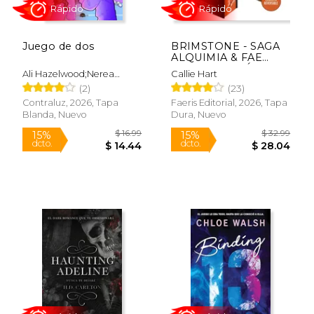
$ 65.59
$ 55.
50%
50%
dcto.
dcto.
$ 32.79
$ 27.
Juego de dos
BRIMSTONE - SAGA
ALQUIMIA & FAE
VOL. 2 (EDICIÓN EN
Ali Hazelwood;Nerea
Callie Hart
TAPA DURA Y
Gilabert Giménez
(2)
(23)
CANTOS TINTADOS)
Contraluz, 2026, Tapa
Faeris Editorial, 2026, Tapa
Blanda, Nuevo
Dura, Nuevo
Rápido
Rápido