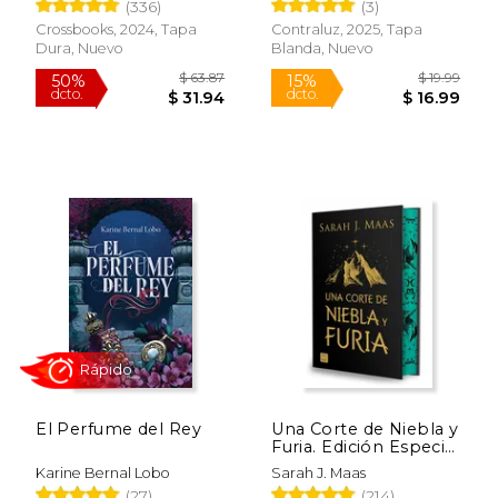
(336)
(3)
Crossbooks, 2024, Tapa
Contraluz, 2025, Tapa
Dura, Nuevo
Blanda, Nuevo
$ 23.95
$ 20.
15%
15%
dcto.
dcto.
$ 20.36
$ 17.
El Perfume del Rey
Una Corte de Niebla y
Furia. Edición Especial
(Acotar 2)
Karine Bernal Lobo
Sarah J. Maas
Rápido
(27)
(214)