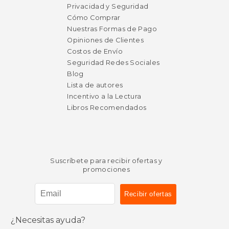
Privacidad y Seguridad
Cómo Comprar
Nuestras Formas de Pago
Opiniones de Clientes
Costos de Envío
Seguridad Redes Sociales
Blog
Lista de autores
Incentivo a la Lectura
Libros Recomendados
Rápido
Rápido
Suscríbete para recibir ofertas y
promociones
¿Necesitas ayuda?
$ 21.95
$ 18
15%
15%
dcto.
dcto.