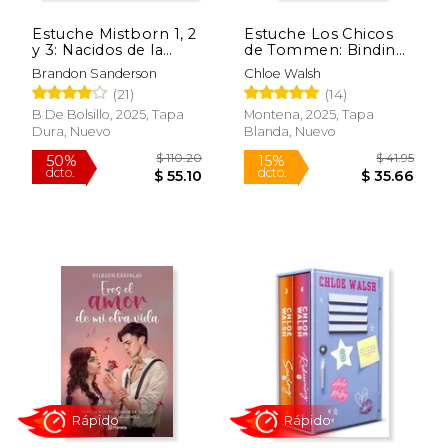
Estuche Mistborn 1, 2
Estuche Los Chicos
y 3: Nacidos de la
de Tommen: Binding
Bruma, El Pozo de la
13 y Keeping 13
Brandon Sanderson
Chloe Walsh
Ascensión, El Héroe
(Johnny y Shannon)
(21)
(14)
de las Eras
B De Bolsillo, 2025, Tapa
Montena, 2025, Tapa
Dura, Nuevo
Blanda, Nuevo
$ 52.43
$ 59.
40%
50%
dcto.
dcto.
$ 31.46
$ 29.