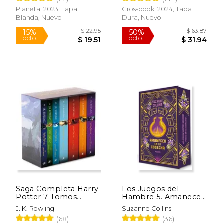
Planeta, 2023, Tapa
Crossbook, 2024, Tapa
Blanda, Nuevo
Dura, Nuevo
$ 9.95
$ 21
15%
15%
dcto.
dcto.
$ 8.46
$ 18.
Saga Completa Harry
Los Juegos del
Potter 7 Tomos
Hambre 5. Amanecer
Estuche
en la cosecha
J. K. Rowling
Suzanne Collins
(Edición Especial,
(68)
(36)
Cantos Tintados)