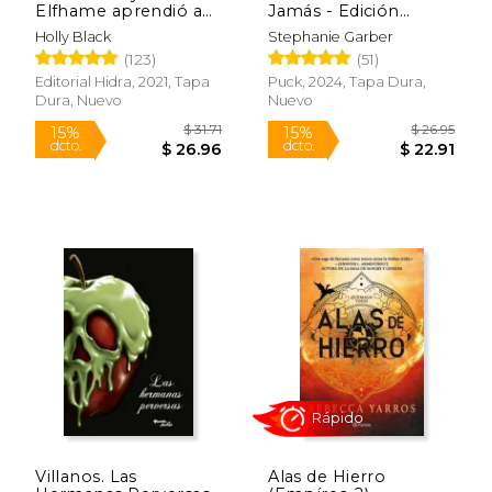
Elfhame aprendió a
Jamás - Edición
odiar los cuentos
Limitada (Once upon
Holly Black
Stephanie Garber
a Broken Heart, 2)
(123)
(51)
Editorial Hidra, 2021, Tapa
Puck, 2024, Tapa Dura,
Dura, Nuevo
Nuevo
Rápido
$ 33.69
$ 15
50%
15%
dcto.
dcto.
$ 16.85
$ 13.
Villanos. Las
Alas de Hierro