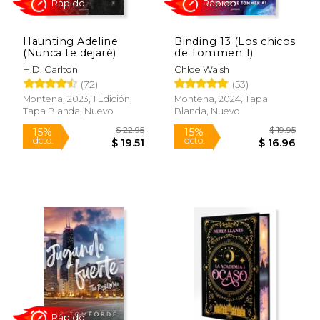
Haunting Adeline
Binding 13 (Los chicos
$ 16.99
$ 32.
15%
15%
(Nunca te dejaré)
de Tommen 1)
dcto.
dcto.
$ 14.44
$ 28.
H.D. Carlton
Chloe Walsh
(72)
(53)
Montena, 2023, 1 Edición,
Montena, 2024, Tapa
Tapa Blanda, Nuevo
Blanda, Nuevo
Rápido
Rápido