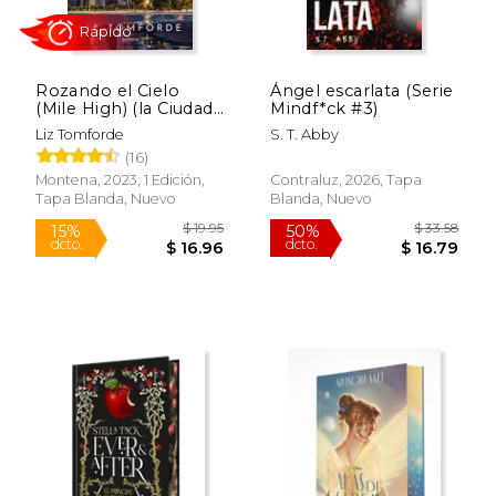
Rozando el Cielo
Ángel escarlata (Serie
(Mile High) (la Ciudad
Mindf*ck #3)
de los Vientos 1)
Liz Tomforde
S. T. Abby
(16)
Montena, 2023, 1 Edición,
Contraluz, 2026, Tapa
Tapa Blanda, Nuevo
Blanda, Nuevo
Rápido
$ 19.95
$ 33.
15%
50%
dcto.
dcto.
$ 16.96
$ 16.