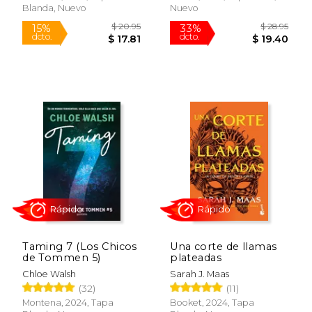
Blanda, Nuevo
Nuevo
$ 200.19
$ 60.
50%
40%
dcto.
dcto.
$ 100.09
$ 36.
Taming 7 (Los Chicos
Una corte de llamas
de Tommen 5)
plateadas
Chloe Walsh
Sarah J. Maas
(32)
(11)
Montena, 2024, Tapa
Booket, 2024, Tapa