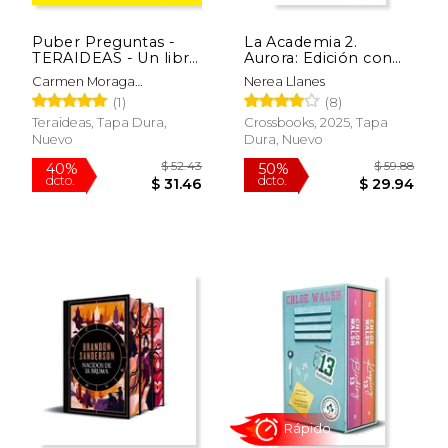
Puber Preguntas -
La Academia 2.
TERAIDEAS - Un libro
Aurora: Edición con
entretenido para
Cantos Tintados
Carmen Moraga
Nerea Llanes
aprender sobre la
Hernández
(1)
(8)
pubertad
Teraideas, Tapa Dura,
Crossbooks, 2025, Tapa
Nuevo
Dura, Nuevo
$ 19.95
$ 59.
15%
50%
dcto.
dcto.
$ 16.96
$ 29.