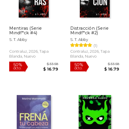
Mentiras (Serie
Distracción (Serie
Mindf*ck #4)
Mindf*ck #2)
S. T. Abby
S. T. Abby
(1)
Contraluz, 2026, Tapa
Contraluz, 2026, Tapa
Blanda, Nuevo
Blanda, Nuevo
$ 33.58
$ 33.
50%
50%
dcto.
dcto.
$ 16.79
$ 16.