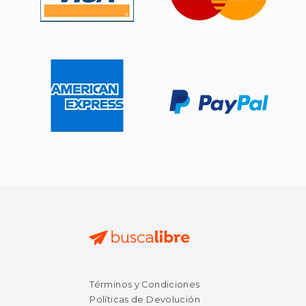
Rápido
Rápido
$ 20.95
$ 28.
15%
33%
dcto.
dcto.
$ 17.81
$ 19.
Términos y Condiciones
Políticas de Devolución