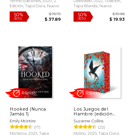
Yermo Ediciones, 2020, 2
Debolsillo, 2022, 1 Edición,
Edición, Tapa Dura, Nuevo
Tapa Blanda, Nuevo
Rápido
$ 22.95
$ 63.
15%
50%
dcto.
dcto.
$ 19.51
$ 31.
Hooked (Nunca
Los Juegos del
Jamás 1)
Hambre (edición
especial)
Emily Mcintire
Suzanne Collins
(17)
(25)
Montena, 2023, Tapa
Molino, 2025, Tapa Dura,