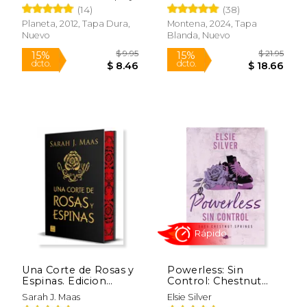
(14)
(38)
Planeta, 2012, Tapa Dura,
Montena, 2024, Tapa
Nuevo
Blanda, Nuevo
$ 56.84
$ 100.
50%
50%
dcto.
dcto.
$ 28.42
$ 50.
Una Corte de Rosas y
Powerless: Sin
Espinas. Edicion
Control: Chestnut
Especial
Springs 3
Sarah J. Maas
Elsie Silver