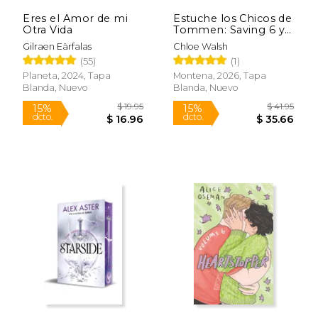
Eres el Amor de mi
Estuche los Chicos de
Rápido
Otra Vida
Tommen: Saving 6 y
Redeeming 6 (Joey y
Gilraen Eärfalas
Chloe Walsh
Aoife)
(55)
(1)
Planeta, 2024, Tapa
Montena, 2026, Tapa
Blanda, Nuevo
Blanda, Nuevo
$ 110.20
$ 41
50%
15%
dcto.
dcto.
$ 55.10
$ 35.