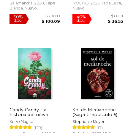
Salamandra, 2020, Tapa
MOLINO, 2025, Tapa Dura,
Blanda, Nuevo
Nuevo
Rápido
$ 63.87
$ 19
50%
15%
dcto.
dcto.
$ 31.94
$ 16.
Candy Candy. La
Sol de Medianoche
historia definitiva
(Saga Crepusculo 5)
(novela)
Keiko Nagita
Stephenie Meyer
(129)
(17)