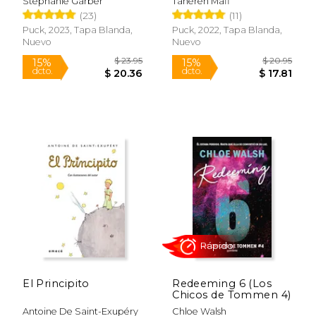
Stephanie Garber
Tahereh Mafi
(23)
(11)
Puck, 2023, Tapa Blanda,
Puck, 2022, Tapa Blanda,
Nuevo
Nuevo
$ 19.99
$ 15
15%
15%
dcto.
dcto.
$ 16.99
$ 13.
El Principito
Redeeming 6 (Los
Chicos de Tommen 4)
Antoine De Saint-Exupéry
Chloe Walsh