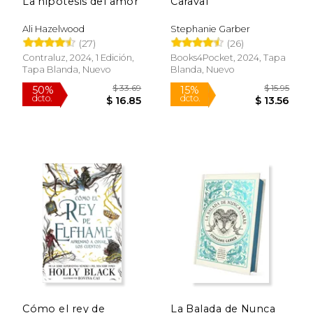
La hipótesis del amor
Caraval
Ali Hazelwood
Stephanie Garber
(27)
(26)
Contraluz, 2024, 1 Edición,
Books4Pocket, 2024, Tapa
Tapa Blanda, Nuevo
Blanda, Nuevo
Rápido
$ 21.95
$ 55.
20%
50%
dcto.
dcto.
$ 17.63
$ 27.
Cómo el rey de
La Balada de Nunca