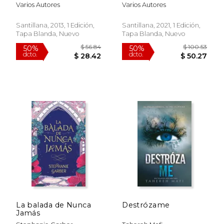
Espanola
Varios Autores
Varios Autores
(Dictionaries)
$ 35.48
$ 22.
40%
15%
(Spanish Edition)
dcto.
dcto.
$ 21.29
$ 19.
Santillana, 2013, 1 Edición,
Santillana, 2021, 1 Edición,
Tapa Blanda, Nuevo
Tapa Blanda, Nuevo
Rápido
La balada de Nunca
Destrózame
Jamás