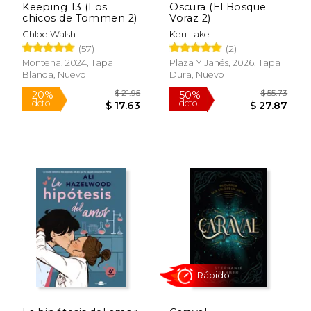
Keeping 13 (Los
Oscura (El Bosque
chicos de Tommen 2)
Voraz 2)
Chloe Walsh
Keri Lake
(57)
(2)
Montena, 2024, Tapa
Plaza Y Janés, 2026, Tapa
Blanda, Nuevo
Dura, Nuevo
$ 61.10
$ 19
50%
6%
dcto.
dcto.
$ 30.55
$ 18.