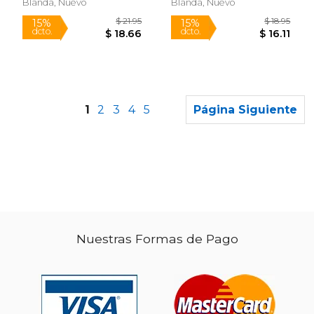
Blanda, Nuevo
Blanda, Nuevo
1
2
3
4
5
Página Siguiente
Nuestras Formas de Pago
$ 75.79
$ 39.
50%
50%
dcto.
dcto.
$ 37.89
$ 19.