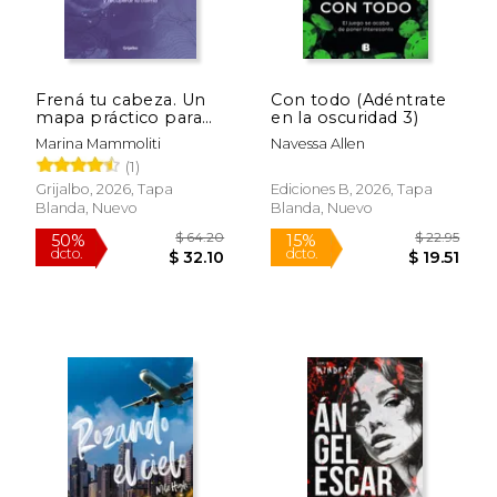
Frená tu cabeza. Un
Con todo (Adéntrate
mapa práctico para
en la oscuridad 3)
aliviar la ansiedad y
Marina Mammoliti
Navessa Allen
recuperar la calma
(1)
Grijalbo, 2026, Tapa
Ediciones B, 2026, Tapa
Blanda, Nuevo
Blanda, Nuevo
$ 64.20
$ 22.
50%
15%
dcto.
dcto.
$ 32.10
$ 19.