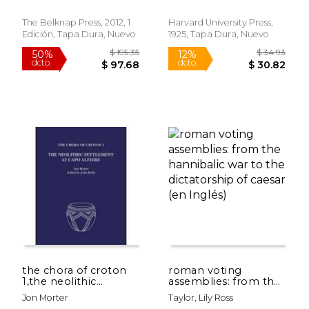
Library no. 176) (en
Inglés)
The Belknap Press, 2012, 1
Harvard University Press,
Edición, Tapa Dura, Nuevo
1925, Tapa Dura, Nuevo
$ 89.60
$ 361.
50%
50%
dcto.
dcto.
$ 44.80
$ 180.
the chora of croton
roman voting
1,the neolithic
assemblies: from the
settlement at capo
hannibalic war to the
Jon Morter
Taylor, Lily Ross
alfiere
dictatorship of caesar