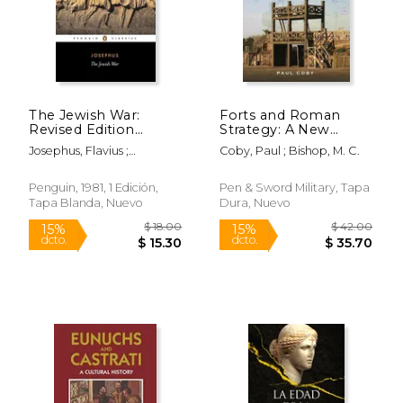
The Jewish War:
Forts and Roman
Revised Edition
Strategy: A New
(Penguin Classics) (en
Approach and
Josephus, Flavius ;
Coby, Paul ; Bishop, M. C.
Inglés)
Interpretation (en
Williamson, G. A. ;
Inglés)
Williamson, G. A.
Penguin, 1981, 1 Edición,
Pen & Sword Military, Tapa
Tapa Blanda, Nuevo
Dura, Nuevo
$ 18.00
$ 42.
15%
15%
dcto.
dcto.