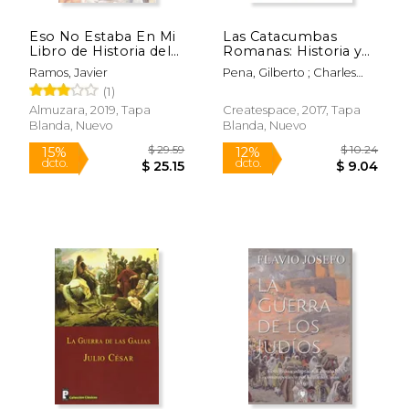
Eso No Estaba En Mi
Las Catacumbas
Libro de Historia del
Romanas: Historia y
Circo
Legado de los
Ramos, Javier
Pena, Gilberto ; Charles
Cementerios más
River Editors
(1)
Famosos de la
Antigua Roma
Almuzara, 2019, Tapa
Createspace, 2017, Tapa
Blanda, Nuevo
Blanda, Nuevo
Rápido
$ 30.00
$ 19
6%
15%
dcto.
dcto.
$ 28.24
$ 16.