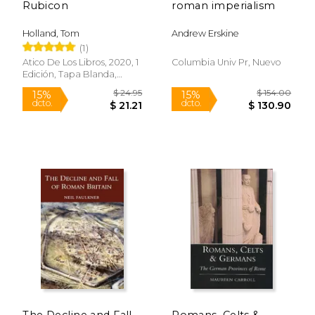
Rubicon
roman imperialism
Holland, Tom
Andrew Erskine
$ 28.00
$ 35.
15%
15%
(1)
dcto.
dcto.
$ 23.80
$ 30.
Atico De Los Libros, 2020, 1
Columbia Univ Pr, Nuevo
Edición, Tapa Blanda,
Nuevo
Rápido
The Decline and Fall
Romans, Celts &