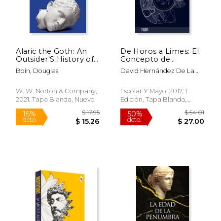
$ 67.11
$ 9.
50%
12%
dcto.
dcto.
$ 33.55
$ 7.
Alaric the Goth: An
De Horos a Limes: El
Outsider'S History of
Concepto de
the Fall of Rome (en
Frontera en el Mundo
Boin, Douglas
David Hernández De La
Inglés)
Antiguo y su
Fuente
Recepción (Análisis y
Crítica)
W. W. Norton & Company,
Escolar Y Mayo, 2017, 1
2021, Tapa Blanda, Nuevo
Edición, Tapa Blanda,
Nuevo