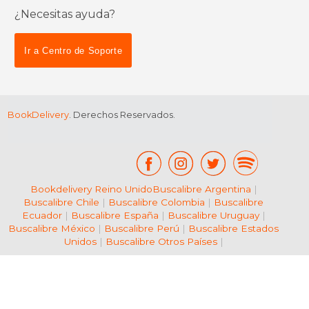
¿Necesitas ayuda?
$ 170.50
$ 79.
50%
50%
dcto.
dcto.
$ 85.25
$ 39.
Ir a Centro de Soporte
BookDelivery
. Derechos Reservados.
Bookdelivery Reino Unido
Buscalibre Argentina
|
Buscalibre Chile
|
Buscalibre Colombia
|
Buscalibre
Ecuador
|
Buscalibre España
|
Buscalibre Uruguay
|
Buscalibre México
|
Buscalibre Perú
|
Buscalibre Estados
Unidos
|
Buscalibre Otros Países
|