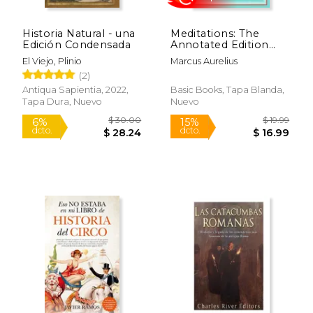
Historia Natural - una
Meditations: The
Edición Condensada
Annotated Edition
(en Inglés)
El Viejo, Plinio
Marcus Aurelius
(2)
Antiqua Sapientia, 2022,
Basic Books, Tapa Blanda,
Tapa Dura, Nuevo
Nuevo
$ 53.78
$ 6.
50%
12%
dcto.
dcto.
$ 26.89
$ 5.