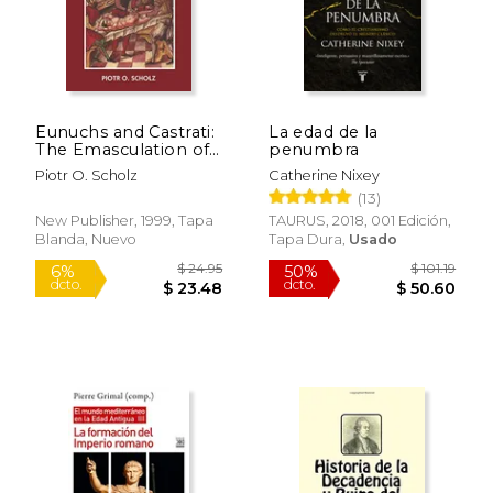
$ 15.30
$ 35.
Eunuchs and Castrati:
La edad de la
The Emasculation of
penumbra
Eros (en Inglés)
Piotr O. Scholz
Catherine Nixey
(13)
New Publisher, 1999, Tapa
TAURUS, 2018, 001 Edición,
Blanda, Nuevo
Tapa Dura,
Usado