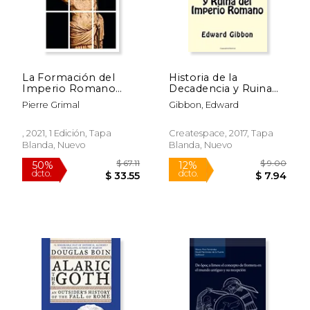
$ 24.95
$ 101
6%
50%
dcto.
dcto.
$ 23.48
$ 50.
La Formación del
Historia de la
Imperio Romano
Decadencia y Ruina
(Historia)
del Imperio Romano
Pierre Grimal
Gibbon, Edward
, 2021, 1 Edición, Tapa
Createspace, 2017, Tapa
Blanda, Nuevo
Blanda, Nuevo