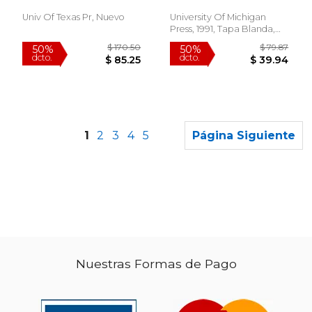
(en Inglés)
Univ Of Texas Pr, Nuevo
University Of Michigan
Press, 1991, Tapa Blanda,
Nuevo
1
2
3
4
5
Página Siguiente
Nuestras Formas de Pago
$ 312.63
$ 200.
50%
15%
dcto.
dcto.
$ 156.32
$ 170.