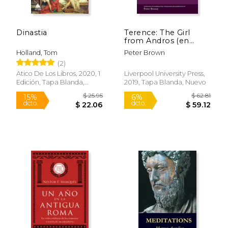
Dinastia
Terence: The Girl
from Andros (en
Inglés)
Holland, Tom
Peter Brown
(2)
Atico De Los Libros, 2020, 1
Liverpool University Press,
Edición, Tapa Blanda,
2019, Tapa Blanda, Nuevo
Nuevo
$ 43.63
$ 18.
40%
15%
dcto.
dcto.
$ 26.18
$ 15.