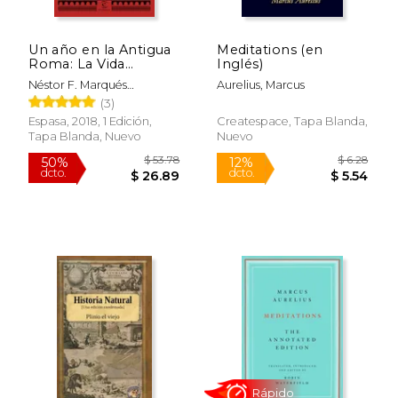
Un año en la Antigua
Meditations (en
Roma: La Vida
Inglés)
Cotidiana de los
Néstor F. Marqués
Aurelius, Marcus
Romanos a Través de
González
(3)
su Calendario
Espasa, 2018, 1 Edición,
Createspace, Tapa Blanda,
Tapa Blanda, Nuevo
Nuevo
$ 25.95
$ 62
15%
6%
dcto.
dcto.
$ 22.06
$ 59.