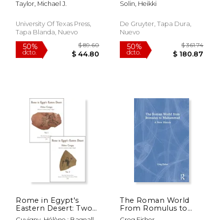
Taylor, Michael J.
Solin, Heikki
Conquest (en Inglés)
Namenbuch. Band I
(en Latin)
University Of Texas Press,
De Gruyter, Tapa Dura,
Tapa Blanda, Nuevo
Nuevo
$ 20.99
$ 103.
6%
50%
dcto.
dcto.
$ 19.75
$ 51.
Rome in Egypt's
The Roman World
Eastern Desert: Two-
From Romulus to
Volume Set (en
Muhammad: A new
Cuvigny, Hélène ; Bagnall,
Greg Fisher