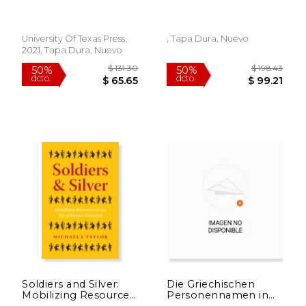
Roman Material
Culture and Female
Agency in the bay of
Naples (en Inglés)
University Of Texas Press,
, Tapa Dura, Nuevo
2021, Tapa Dura, Nuevo
$ 193.40
$ 289.
50%
50%
dcto.
dcto.
$ 96.70
$ 144.
Soldiers and Silver:
Die Griechischen
Mobilizing Resources
Personennamen in
in the Age of Roman
ROM: Ein