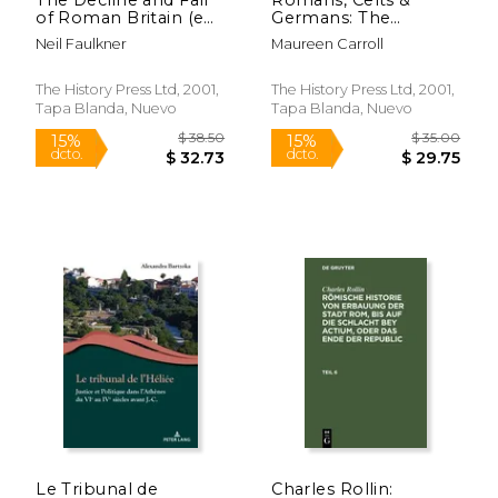
of Roman Britain (en
Germans: The
Inglés)
German Provinces of
Neil Faulkner
Maureen Carroll
Rome (en Inglés)
The History Press Ltd, 2001,
The History Press Ltd, 2001,
Tapa Blanda, Nuevo
Tapa Blanda, Nuevo
$ 12.00
$ 61.
15%
50%
dcto.
dcto.
$ 10.20
$ 30.
Le Tribunal de
Charles Rollin: