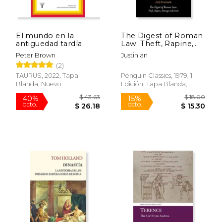
Rápido
El mundo en la
The Digest of Roman
antiguedad tardía
Law: Theft, Rapine,
Damage, and Insult
Peter Brown
Justinian
(Penguin Classics) (en
(2)
Inglés)
TAURUS, 2022, Tapa
Penguin Classics, 1979, 1
Blanda, Nuevo
Edición, Tapa Blanda,
Nuevo
$ 26.95
$ 45.
15%
40%
dcto.
dcto.
$ 22.91
$ 27.