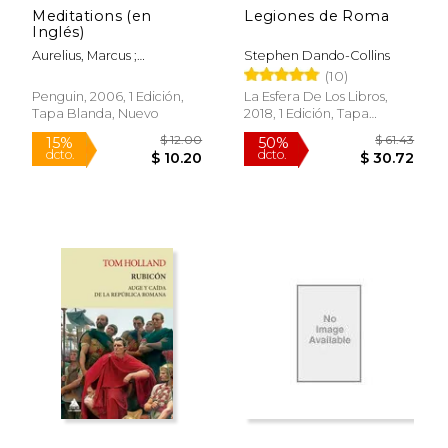
Meditations (en
Legiones de Roma
$ 13.95
$ 20.
12%
12%
Inglés)
dcto.
dcto.
$ 12.31
$ 18.
Aurelius, Marcus ;
Stephen Dando-Collins
Hammond, Martin ;
(10)
Hammond, Martin
Penguin, 2006, 1 Edición,
La Esfera De Los Libros,
Tapa Blanda, Nuevo
2018, 1 Edición, Tapa
Blanda, Nuevo
Rápido