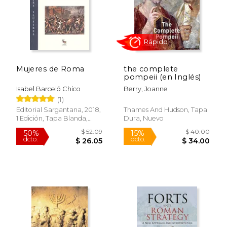
Mujeres de Roma
the complete
pompeii (en Inglés)
Isabel Barceló Chico
Berry, Joanne
Rápido
(1)
Editorial Sargantana, 2018,
Thames And Hudson, Tapa
1 Edición, Tapa Blanda,
Dura, Nuevo
Nuevo
$ 52.09
$ 40.
50%
15%
dcto.
dcto.
$ 26.05
$ 34.