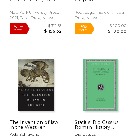
Inglés)
History (en Inglés)
Roger S.
New York University Press,
Routledge, 1 Edición, Tapa
2021, Tapa Dura, Nuevo
Dura, Nuevo
$ 131.30
$ 198.
50%
50%
dcto.
dcto.
$ 65.65
$ 99.
The Invention of law
Statius: Dio Cassius:
in the West (en
Roman History,
Inglés)
Volume Viii, Books 61-
Aldo Schiavone
Dio Cassius
70 (Loeb Classical