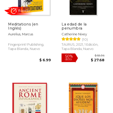
Meditations (en
La edad de la
$ 17.95
$ 54.
15%
50%
Inglés)
penumbra
dcto.
dcto.
$ 15.26
$ 27.
Aurelius, Marcus
Catherine Nixey
(10)
Fingerprint! Publishing,
TAURUS, 2021, 1 Edición,
Tapa Blanda, Nuevo
Tapa Blanda, Nuevo
Rápido