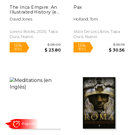
$ 25.15
$ 9.
The Inca Empire: An
Pax
Illustrated History (en
Inglés)
David Jones
Holland, Tom
Lorenz Books, 2020, Tapa
Atico De Los Libros, Tapa
Dura, Nuevo
Dura, Nuevo