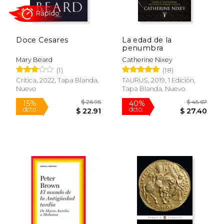
Doce Cesares
La edad de la
penumbra
Mary Beard
Catherine Nixey
(1)
(18)
Critica, 2022, Tapa Blanda,
TAURUS, 2019, 1 Edición,
Nuevo
Tapa Blanda, Nuevo
$ 34.95
$ 53.
15%
50%
dcto.
dcto.
$ 29.71
$ 26.