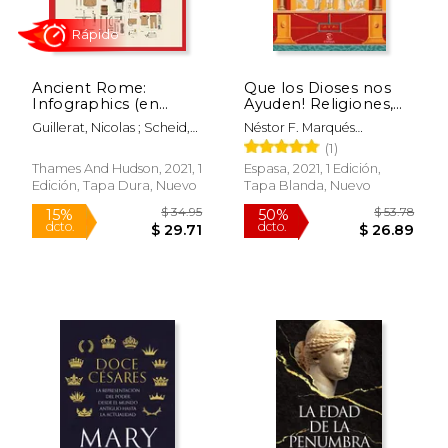
Ancient Rome:
Que los Dioses nos
Infographics (en
Ayuden! Religiones,
Inglés)
Ritos y Supersticiones
Guillerat, Nicolas ; Scheid,
Néstor F. Marqués
de la Antigua Roma
$ 55.
John
González
50%
(1)
(no Ficción)
dcto.
$ 6.99
$ 27.
Thames And Hudson, 2021, 1
Espasa, 2021, 1 Edición,
Edición, Tapa Dura, Nuevo
Tapa Blanda, Nuevo
Rápido