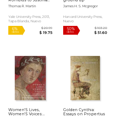
(en Inglés)
Thomas R. Martin
James H. S. Mcgregor
Yale University Press, 2013,
Harvard University Press,
Tapa Blanda, Nuevo
Nuevo
$ 38.50
$ 35.
15%
15%
dcto.
dcto.
$ 32.73
$ 29.
Women'S Lives,
Golden Cynthia:
Women'S Voices:
Essays on Propertius