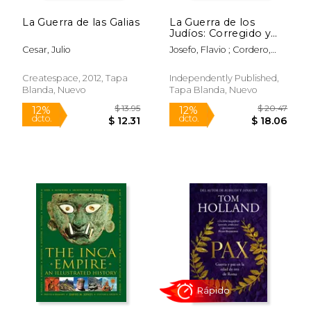
La Guerra de las Galias
La Guerra de los
Judíos: Corregido y
adaptado al español
Cesar, Julio
Josefo, Flavio ; Cordero,
contemporáneo
Juan Martín ; Casas Herrer,
Eduardo
Createspace, 2012, Tapa
Independently Published,
Blanda, Nuevo
Tapa Blanda, Nuevo
$ 29.59
$ 10.
15%
12%
dcto.
dcto.