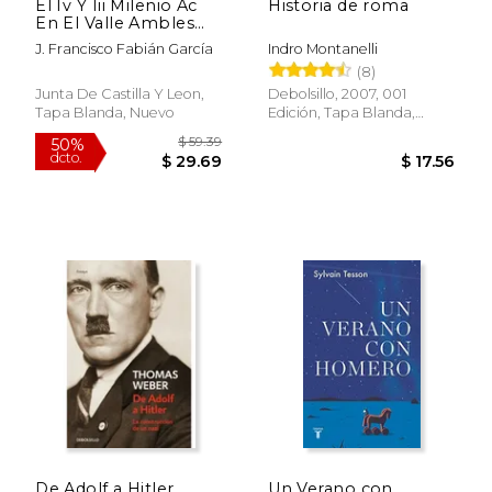
El Iv Y Iii Milenio Ac
Historia de roma
En El Valle Ambles
(avila)
J. Francisco Fabián García
Indro Montanelli
(8)
Junta De Castilla Y Leon,
Debolsillo, 2007, 001
Tapa Blanda, Nuevo
Edición, Tapa Blanda,
Nuevo
$ 55.26
$ 34.
50%
50%
dcto.
dcto.
$ 27.63
$ 17.
De Adolf a Hitler
Un Verano con