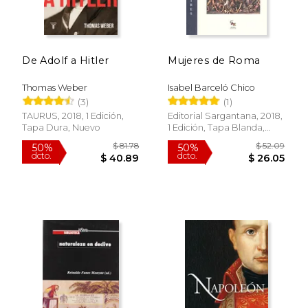
De Adolf a Hitler
Mujeres de Roma
Thomas Weber
Isabel Barceló Chico
(3)
(1)
TAURUS, 2018, 1 Edición,
Editorial Sargantana, 2018,
Tapa Dura, Nuevo
1 Edición, Tapa Blanda,
Nuevo
$ 81.78
$ 52.
50%
50%
dcto.
dcto.
$ 40.89
$ 26.