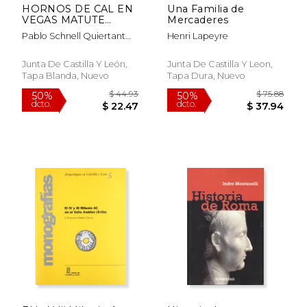
HORNOS DE CAL EN
Una Familia de
VEGAS MATUTE
Mercaderes
(SEGOVIA): EL
Pablo Schnell Quiertant
Henri Lapeyre
CONJUNTO DEL
José Miguel Muñoz
ZANCAO, SIGLOS
Jiménez
XVI-XVIII
Junta De Castilla Y León,
Junta De Castilla Y Leon,
Tapa Blanda, Nuevo
Tapa Dura, Nuevo
$ 86.18
$ 57.
50%
50%
dcto.
dcto.
$ 43.09
$ 28.