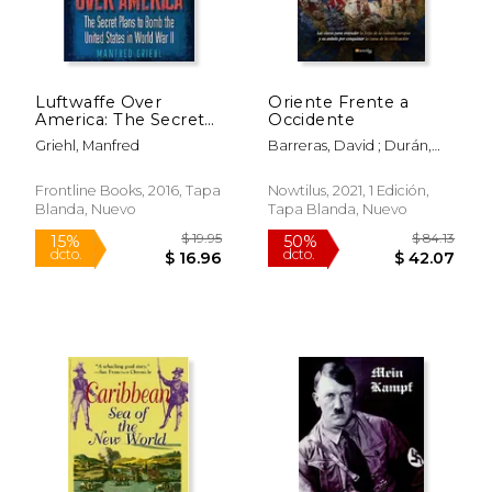
Rápido
Luftwaffe Over
Oriente Frente a
America: The Secret
Occidente
Plans to Bomb the
Griehl, Manfred
Barreras, David ; Durán,
United States in
Cristina
World War II (en
Inglés)
Frontline Books, 2016, Tapa
Nowtilus, 2021, 1 Edición,
Blanda, Nuevo
Tapa Blanda, Nuevo
$ 59.00
$ 40.
12%
15%
dcto.
dcto.
$ 52.06
$ 34.