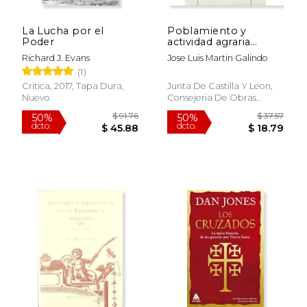
La Lucha por el
Poblamiento y
$ 24.95
$ 44.
15%
50%
Poder
actividad agraria
dcto.
dcto.
$ 21.21
$ 22.
tradicional en Leon:
Richard J. Evans
Jose Luis Martin Galindo
Estudios de geografia
(1)
rural
Critica, 2017, Tapa Dura,
Junta De Castilla Y Leon,
Nuevo
Consejeria De Obras
Publicas Y Ordenacion Del
Territorio, 2011, Tapa
Blanda, Nuevo