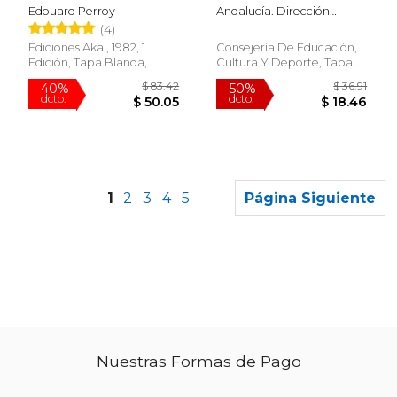
de Albolote, Granada :
Edouard Perroy
Andalucía. Dirección
restauración, estudio
General De Bienes
(4)
histórico artístico,
Culturales
estudio científico
Ediciones Akal, 1982, 1
Consejería De Educación,
Edición, Tapa Blanda,
Cultura Y Deporte, Tapa
Nuevo
Blanda, Nuevo
1
2
3
4
5
Página Siguiente
Nuestras Formas de Pago
$ 20.99
$ 27.
15%
15%
dcto.
dcto.
$ 17.84
$ 22.