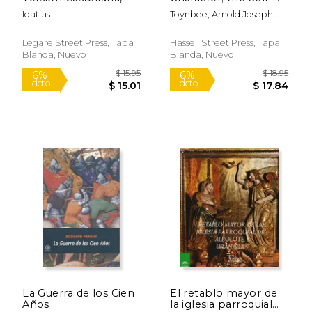
con Abundantes
revelation of Ancient
Idatius
Toynbee, Arnold Joseph
Notas y Aclaraciones,
Greek Society (en
1889-1975
Precedida de un
Inglés)
Estudio Acerca del
Legare Street Press, Tapa
Hassell Street Press, Tapa
Insigne Obispo y su
Blanda, Nuevo
Blanda, Nuevo
Obra, Part 135
$ 24.03
$ 29.
15%
15%
dcto.
dcto.
$ 20.42
$ 24.
La Guerra de los Cien
El retablo mayor de
Años
la iglesia parroquial