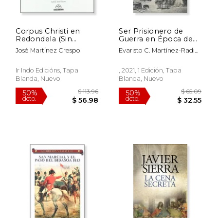
Corpus Christi en
Ser Prisionero de
Redondela (Sin
Guerra en Época de
colección) (en
Cambios: Del Siglo
José Martínez Crespo
Evaristo C. Martínez-Radio
Gallego)
Xvii a Napoleón: Una
Garrido
Aproximación por
Casos Particulares
Ir Indo Edicións, Tapa
, 2021, 1 Edición, Tapa
(Sílex Universidad
Blanda, Nuevo
Blanda, Nuevo
Historia)