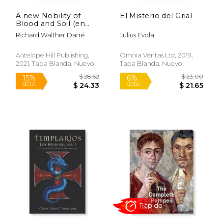
A new Nobility of
El Misterio del Grial
Blood and Soil (en
Inglés)
Richard Walther Darré
Julius Evola
Antelope Hill Publishing,
Omnia Veritas Ltd, 2019,
2021, Tapa Blanda, Nuevo
Tapa Blanda, Nuevo
$ 68.06
$ 12
50%
6%
dcto.
dcto.
$ 34.03
$ 12.