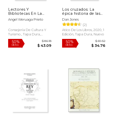
Lectores Y
Los cruzados: La
Bibliotecas En La
épica historia de las
Salamanca Moderna
guerras por Tierra
Angel Weruaga Prieto
Dan Jones
1600-1789
Santa
$ 52.39
$ 76.
(2)
50%
50%
dcto.
dcto.
$ 26.20
$ 38.
Consejería De Cultura Y
Atico De Los Libros, 2020, 1
Turismo., Tapa Dura,
Edición, Tapa Dura, Nuevo
Nuevo