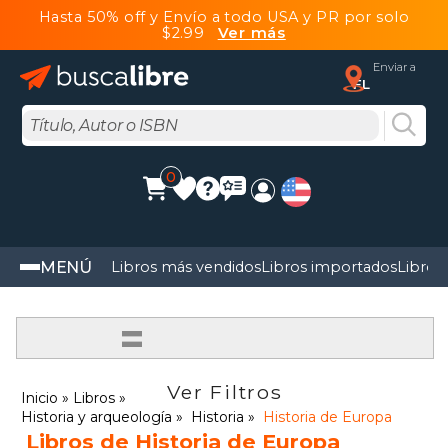
Hasta 50% off y Envío a todo USA y PR por solo
$2.99
Ver más
Enviar a
FL
0
MENÚ
Libros más vendidos
Libros importados
Libros
=
Ver Filtros
Inicio
Libros
Historia y arqueología
Historia
Historia de Europa
Libros de Historia de Europa