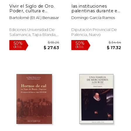
Vivir el Siglo de Oro.
las instituciones
Poder, cultura e
palentinas durante el
historia en la época
franquismo
Bartolomé (et Al.) Benassar
Domingo García Ramos
moderna. Estudios en
homenaje al profesor
Ángel Rodríguez
Ediciones Universidad De
Diputación Provincial De
Sánchez (Estudios
Salamanca, Tapa Blanda,
Palencia, Nuevo
históricos y
Nuevo
geográficos)
$ 86.18
$ 69.
50%
50%
dcto.
dcto.
$ 43.09
$ 34.