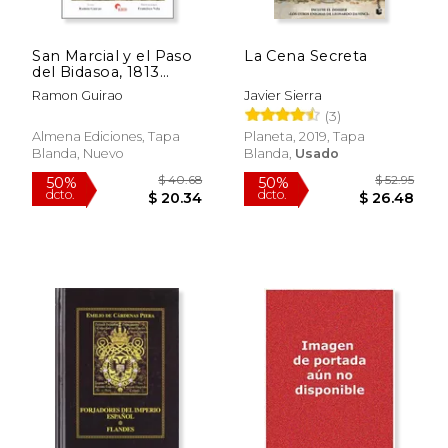
$ 113.96
$ 65.
50%
50%
dcto.
dcto.
$ 56.98
$ 32.
San Marcial y el Paso
La Cena Secreta
del Bidasoa, 1813
(Guerreros y Batallas)
Ramon Guirao
Javier Sierra
(3)
Almena Ediciones, Tapa
Planeta, 2019, Tapa
Blanda, Nuevo
Blanda,
Usado