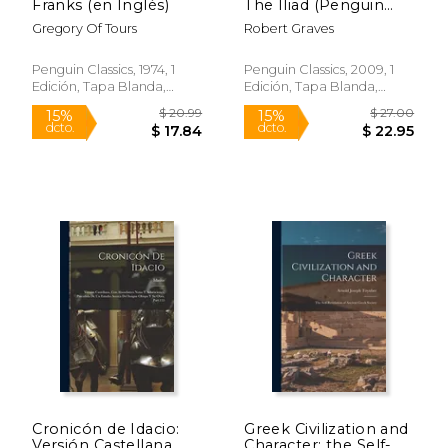
Franks (en Inglés)
The Iliad (Penguin
Classics) (en Inglés)
Gregory Of Tours
Robert Graves
Penguin Classics, 1974, 1
Penguin Classics, 2009, 1
Edición, Tapa Blanda,
Edición, Tapa Blanda,
Nuevo
Nuevo
$ 59.39
50%
dcto.
$ 29.69
$ 17.
Cronicón de Idacio:
Greek Civilization and
Versión Castellana,
Character; the Self-