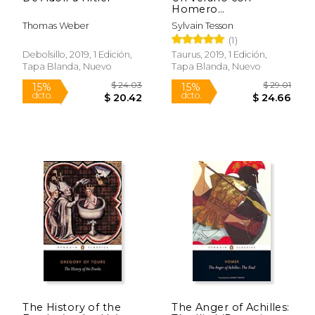
Homero
(Pensamiento)
Thomas Weber
Sylvain Tesson
(1)
Debolsillo, 2019, 1 Edición,
Taurus, 2019, 1 Edición,
Tapa Blanda, Nuevo
Tapa Blanda, Nuevo
$ 44.93
$ 75.
50%
50%
dcto.
dcto.
$ 22.47
$ 37.
The History of the
The Anger of Achilles: