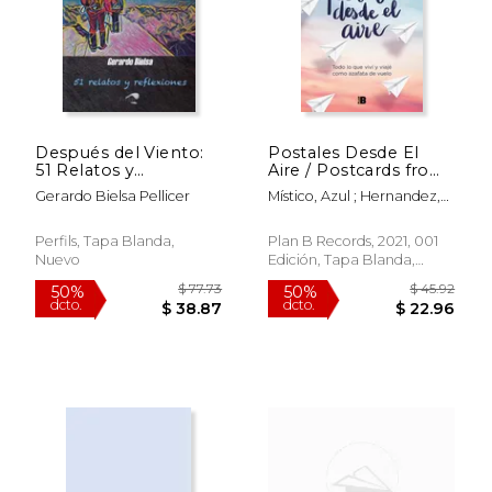
$ 28.67
$ 13.
50%
15%
dcto.
dcto.
$ 14.33
$ 11.
Después del Viento:
Postales Desde El
51 Relatos y
Aire / Postcards from
Reflexiones
the Sky
Gerardo Bielsa Pellicer
Místico, Azul ; Hernandez,
Anita
Perfils, Tapa Blanda,
Plan B Records, 2021, 001
Nuevo
Edición, Tapa Blanda,
Nuevo