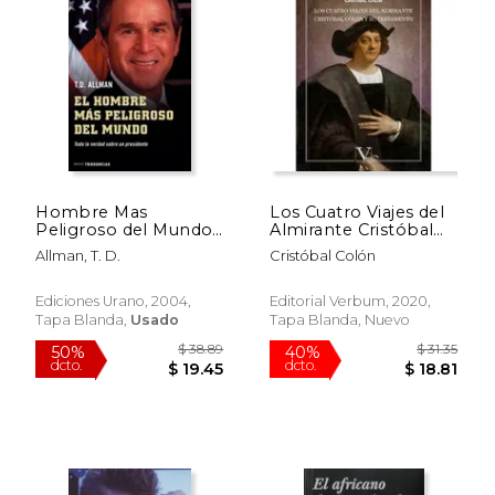
$ 36.18
$ 43.
40%
50%
dcto.
dcto.
$ 21.71
$ 21.
Hombre Mas
Los Cuatro Viajes del
Peligroso del Mundo,
Almirante Cristóbal
El
Colón y su
Allman, T. D.
Cristóbal Colón
Testamento
Ediciones Urano, 2004,
Editorial Verbum, 2020,
Tapa Blanda,
Usado
Tapa Blanda, Nuevo