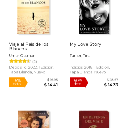
Viaje al Pais de los
My Love Story
Blancos
Umar Ousman
Turner, Tina
(2)
Debolsillo, 2022, 1 Edición,
Indicios, 2018, 1 Edición,
Tapa Blanda, Nuevo
Tapa Blanda, Nuevo
$ 16.95
$ 28.
15%
50%
dcto.
dcto.
$ 14.41
$ 14.