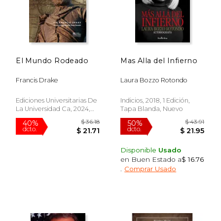
$ 52.09
$ 21
50%
15%
dcto.
dcto.
$ 26.05
$ 18.
El Mundo Rodeado
Mas Alla del Infierno
Francis Drake
Laura Bozzo Rotondo
Ediciones Universitarias De
Indicios, 2018, 1 Edición,
La Universidad Ca, 2024,
Tapa Blanda, Nuevo
Tapa Blanda, Nuevo
Disponible
Usado
en Buen Estado a
$ 16.76
.
Comprar Usado