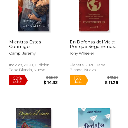
Mientras Estes
En Defensa del Viaje:
Conmigo
Por qué Seguiremos
Viajando y por qué lo
Camp, Jeremy
Tony Wheeler
Haremos de Otra
Manera (Varios)
Indicios, 2020, 1 Edición,
Planeta, 2020, Tapa
Tapa Blanda, Nuevo
Blanda, Nuevo