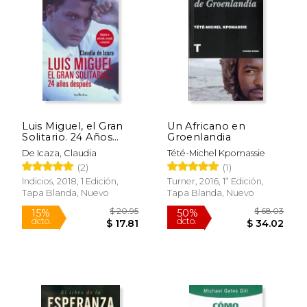
Luis Miguel, el Gran
Un Africano en
Solitario. 24 Años
Groenlandia
Después: Biografía no
De Icaza, Claudia
Tété-Michel Kpomassie
Autorizada, Corregida
(2)
(1)
y Aumentada
$ 38.89
$ 31
50%
40%
(Indicios no Ficción)
Indicios, 2018, 1 Edición,
Turner, 2016, 1ª Edición,
dcto.
dcto.
$ 19.45
$ 18.
Tapa Blanda, Nuevo
Tapa Blanda, Nuevo