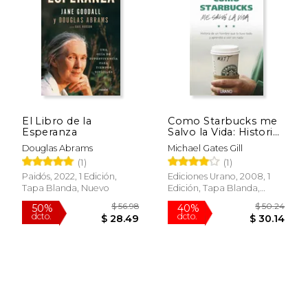
El Libro de la
Como Starbucks me
Esperanza
Salvo la Vida: Historia
de un Hombre que lo
Douglas Abrams
Michael Gates Gill
tuv o Todo y
(1)
(1)
Aprendio a Vivir sin
Nada
Paidós, 2022, 1 Edición,
Ediciones Urano, 2008, 1
Tapa Blanda, Nuevo
Edición, Tapa Blanda,
Nuevo
$ 20.95
$ 68.
15%
50%
dcto.
dcto.
$ 17.81
$ 34.