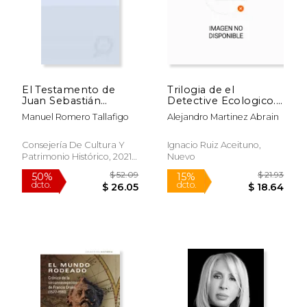
$ 77.73
$ 45.
50%
50%
dcto.
dcto.
$ 38.87
$ 22.
El Testamento de
Trilogia de el
Juan Sebastián
Detective Ecologico.
Elcano (1526):
Contiene el
Manuel Romero Tallafigo
Alejandro Martinez Abrain
Palabras de un
Detectivie Ecologico,
Autorretrato
el Lenguaje de la
Biosfera y una
Consejería De Cultura Y
Ignacio Ruiz Aceituno,
Golondrina no
Patrimonio Histórico, 2021, 1
Nuevo
Edición, Tapa Blanda,
Nuevo