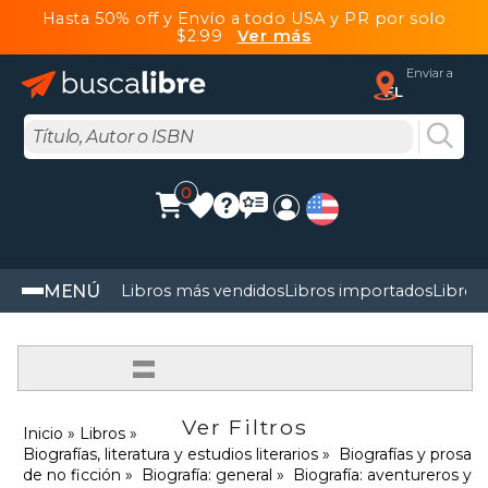
Hasta 50% off y Envío a todo USA y PR por solo
$2.99
Ver más
Enviar a
FL
0
MENÚ
Libros más vendidos
Libros importados
Libros
=
Ver Filtros
Inicio
Libros
Biografías, literatura y estudios literarios
Biografías y prosa
de no ficción
Biografía: general
Biografía: aventureros y