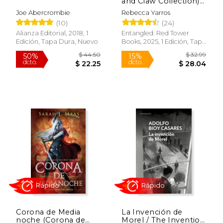
and Claw Collection)
(The Empyrean, 3)
Joe Abercrombie
Rebecca Yarros
(en Inglés)
Rápido
Rápido
(10)
(24)
Alianza Editorial, 2018, 1
Entangled: Red Tower
Edición, Tapa Dura, Nuevo
Books, 2025, 1 Edición, Tapa
Dura, Nuevo
$ 20.95
$ 38.
23%
21%
dcto.
dcto.
$ 16.20
$ 30.
Corona de Media
La Invención de
noche (Corona de
Morel / The Invention