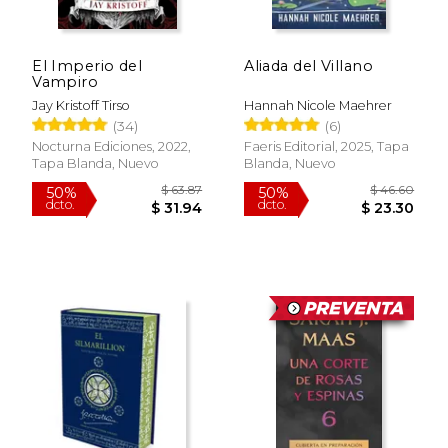
El Imperio del
Aliada del Villano
Vampiro
Jay Kristoff Tirso
Hannah Nicole Maehrer
Rápido
Rápido
(34)
(6)
Nocturna Ediciones, 2022,
Faeris Editorial, 2025, Tapa
Tapa Blanda, Nuevo
Blanda, Nuevo
$ 19.95
$ 88
15%
35%
dcto.
dcto.
$ 16.96
$ 57.