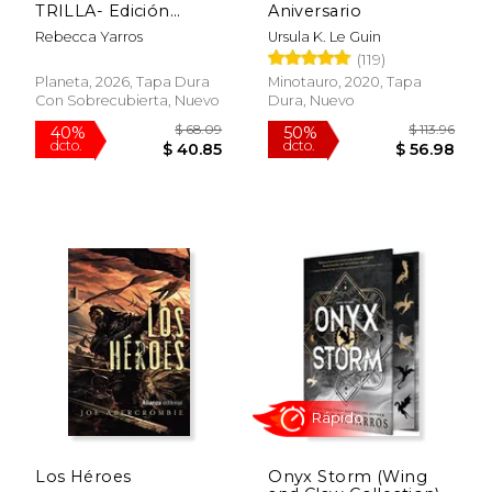
Rápido
Rápido
TRILLA- Edición
Aniversario
limitada con cantos
Rebecca Yarros
Ursula K. Le Guin
tintados
(119)
Planeta, 2026, Tapa Dura
Minotauro, 2020, Tapa
Con Sobrecubierta, Nuevo
Dura, Nuevo
$ 23.95
$ 23.
15%
19%
dcto.
dcto.
$ 20.36
$ 19.
Los Héroes
Onyx Storm (Wing