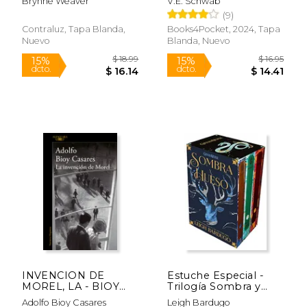
Brynne Weaver
V.E. Schwab
(9)
Contraluz, Tapa Blanda,
Books4Pocket, 2024, Tapa
Nuevo
Blanda, Nuevo
Rápido
Rápido
$ 19.95
$ 13
15%
15%
dcto.
dcto.
$ 16.96
$ 11.
INVENCION DE
Estuche Especial -
MOREL, LA - BIOY
Trilogía Sombra y
CASARES, ADOLFO -
Hueso
Adolfo Bioy Casares
Leigh Bardugo