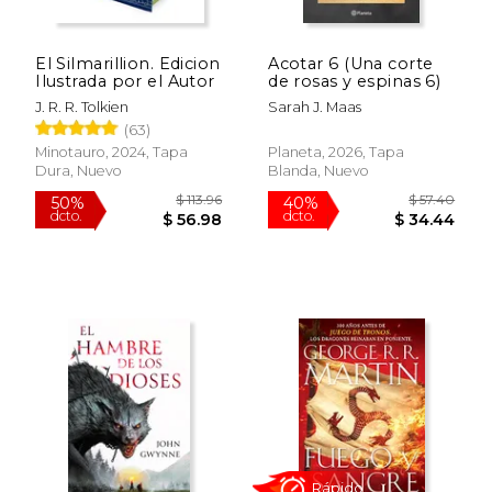
El Silmarillion. Edicion
Acotar 6 (Una corte
Ilustrada por el Autor
de rosas y espinas 6)
J. R. R. Tolkien
Sarah J. Maas
(63)
Minotauro, 2024, Tapa
Planeta, 2026, Tapa
Dura, Nuevo
Blanda, Nuevo
$ 63.87
$ 46.
50%
50%
dcto.
dcto.
$ 31.94
$ 23.