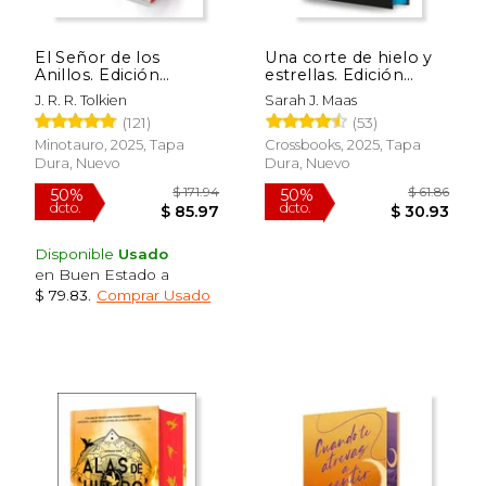
El Señor de los
Una corte de hielo y
Anillos. Edición
estrellas. Edición
Ilustrada por el Autor
especial
J. R. R. Tolkien
Sarah J. Maas
(121)
(53)
Minotauro, 2025, Tapa
Crossbooks, 2025, Tapa
Dura, Nuevo
Dura, Nuevo
Disponible
Usado
en Buen Estado a
$ 79.83
.
Comprar Usado
$ 171.94
$ 61
50%
50%
dcto.
dcto.
$ 85.97
$ 30.