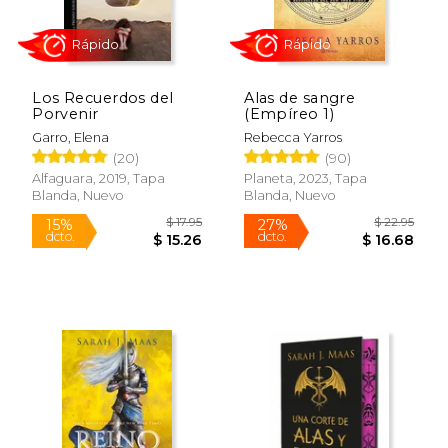
Los Recuerdos del
Alas de sangre
Porvenir
(Empíreo 1)
Garro, Elena
Rebecca Yarros
$ 16.95
$ 20.
15%
19%
(20)
(90)
dcto.
dcto.
$ 14.41
$ 17.
Alfaguara, 2019, Tapa
Planeta, 2023, Tapa
Blanda, Nuevo
Blanda, Nuevo
Rápido
Rápido