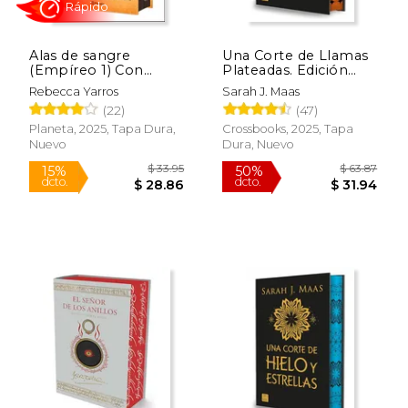
Alas de sangre
Una Corte de Llamas
(Empíreo 1) Con
Plateadas. Edición
cantos tintados
Especial: Una Corte
Rebecca Yarros
Sarah J. Maas
de Rosas y Espinas 5.
(22)
(47)
Edición Especial con
Cantos Tintados
Planeta, 2025, Tapa Dura,
Crossbooks, 2025, Tapa
Rápido
Nuevo
Dura, Nuevo
$ 33.95
$ 63.
15%
50%
dcto.
dcto.
$ 28.86
$ 31.