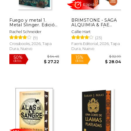
Fuego y metal 1.
BRIMSTONE - SAGA
Metal Slinger. Edición
ALQUIMIA & FAE
con cantos tintados
VOL. 2 (EDICIÓN EN
Rachel Schneider
Callie Hart
TAPA DURA Y
Rápido
(9)
(23)
CANTOS TINTADOS)
Crossbooks, 2026, Tapa
Faeris Editorial, 2026, Tapa
Dura, Nuevo
Dura, Nuevo
$ 54.45
$ 32.
50%
15%
dcto.
dcto.
$ 27.22
$ 28.