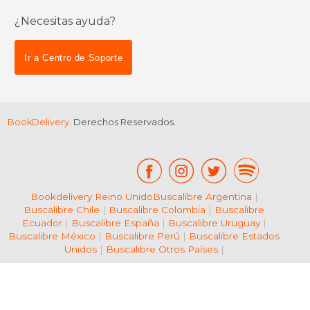
¿Necesitas ayuda?
$ 27.76
$ 131
15%
50%
dcto.
dcto.
$ 23.59
$ 65.
Ir a Centro de Soporte
BookDelivery
. Derechos Reservados.
Bookdelivery Reino Unido
Buscalibre Argentina
|
Buscalibre Chile
|
Buscalibre Colombia
|
Buscalibre
Ecuador
|
Buscalibre España
|
Buscalibre Uruguay
|
Buscalibre México
|
Buscalibre Perú
|
Buscalibre Estados
Unidos
|
Buscalibre Otros Países
|