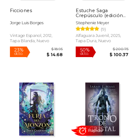
dcto.
dcto.
$ 30.95
$ 16.
Ficciones
Estuche Saga
Crepúsculo (edición
especial, pack)
Jorge Luis Borges
Stephenie Meyer
(9)
Vintage Espanol, 2012,
Alfaguara Juvenil, 2025,
Tapa Blanda, Nuevo
Tapa Dura, Nuevo
Rápido