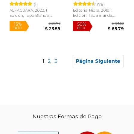
Libro Físico
(1)
(78)
ALFAGUARA, 2022, 1
Editorial Hidra, 2019, 1
Edición, Tapa Blanda,
Edición, Tapa Blanda,
Nuevo
Nuevo
1
2
3
Página Siguiente
Rápido
Nuestras Formas de Pago
$ 181.03
$ 21
50%
15%
dcto.
dcto.
$ 90.52
$ 18.