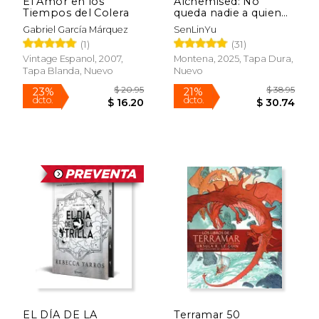
El Amor en los
Alchemised: No
Tiempos del Colera
queda nadie a quien
salvar
Gabriel García Márquez
SenLinYu
(1)
(31)
Vintage Espanol, 2007,
Montena, 2025, Tapa Dura,
Tapa Blanda, Nuevo
Nuevo
$ 21.95
$ 19
15%
15%
dcto.
dcto.
$ 18.66
$ 16.
EL DÍA DE LA
Terramar 50