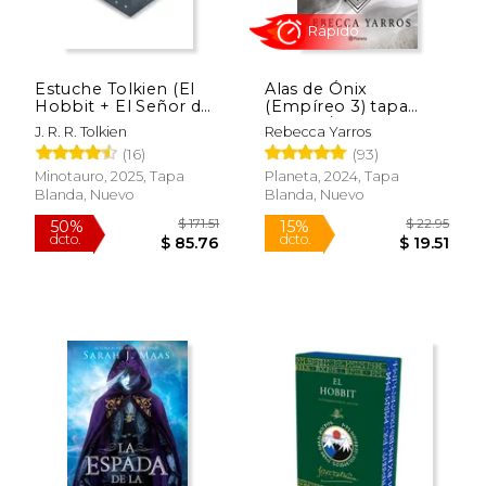
Rápido
Estuche Tolkien (El
Alas de Ónix
Hobbit + El Señor de
(Empíreo 3) tapa
los Anillos) NE
blanda / español
J. R. R. Tolkien
Rebecca Yarros
(16)
(93)
Minotauro, 2025, Tapa
Planeta, 2024, Tapa
Blanda, Nuevo
Blanda, Nuevo
$ 23.95
$ 63.
15%
50%
dcto.
dcto.
$ 20.36
$ 31.