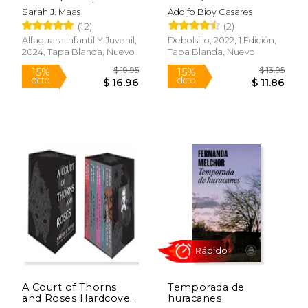
Medianoche / Trono
of Morel
Sarah J. Maas
Adolfo Bioy Casares
de Cristal 2)
(12)
(2)
Alfaguara Infantil Y Juvenil,
Debolsillo, 2022, 1 Edición,
2024, Tapa Blanda, Nuevo
Tapa Blanda, Nuevo
$ 68.09
$ 113
40%
50%
dcto.
dcto.
$ 40.85
$ 56.
A Court of Thorns
Temporada de
and Roses Hardcover
huracanes