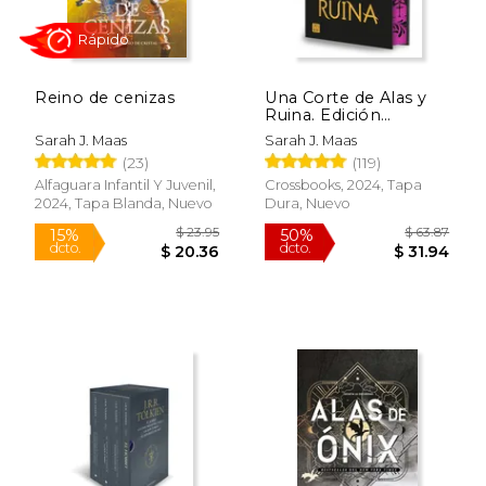
Reino de cenizas
Una Corte de Alas y
Ruina. Edición
Especial
Sarah J. Maas
Sarah J. Maas
(23)
(119)
Alfaguara Infantil Y Juvenil,
Crossbooks, 2024, Tapa
2024, Tapa Blanda, Nuevo
Dura, Nuevo
$ 17.95
$ 22.
15%
27%
dcto.
dcto.
$ 15.26
$ 16.