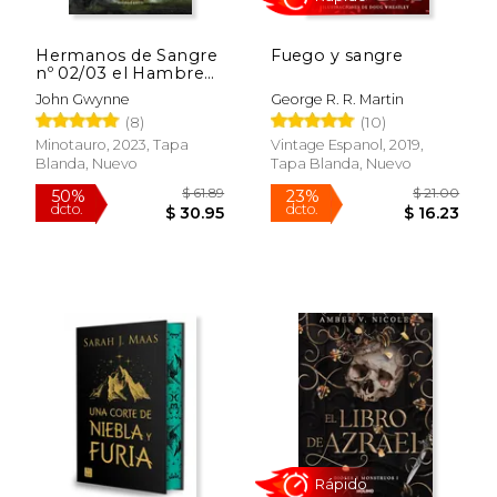
Hermanos de Sangre
Fuego y sangre
nº 02/03 el Hambre
de los Dioses
John Gwynne
George R. R. Martin
(8)
(10)
Minotauro, 2023, Tapa
Vintage Espanol, 2019,
Blanda, Nuevo
Tapa Blanda, Nuevo
$ 113.96
$ 57.
50%
40%
dcto.
dcto.
$ 56.98
$ 34.