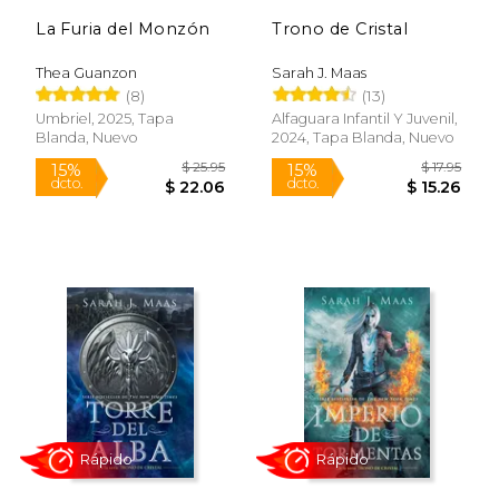
La Furia del Monzón
Trono de Cristal
$ 63.87
$ 21
50%
19%
dcto.
dcto.
$ 31.94
$ 17.
Thea Guanzon
Sarah J. Maas
(8)
(13)
Umbriel, 2025, Tapa
Alfaguara Infantil Y Juvenil,
Blanda, Nuevo
2024, Tapa Blanda, Nuevo
Rápido