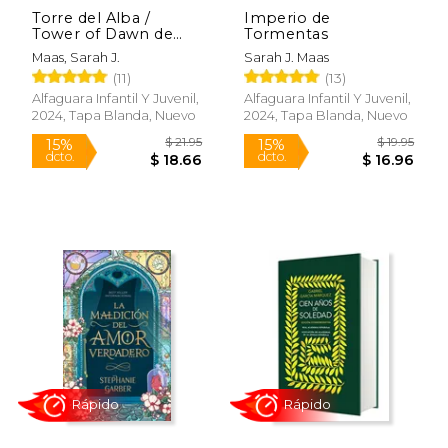
Torre del Alba /
Imperio de
Tower of Dawn de
Tormentas
Sarah j.
Maas, Sarah J.
Sarah J. Maas
Maas(Alfaguara
$ 18.95
$ 200.
23%
50%
(11)
(13)
Juvenil)
dcto.
dcto.
$ 14.68
$ 100.
Alfaguara Infantil Y Juvenil,
Alfaguara Infantil Y Juvenil,
2024, Tapa Blanda, Nuevo
2024, Tapa Blanda, Nuevo
Rápido