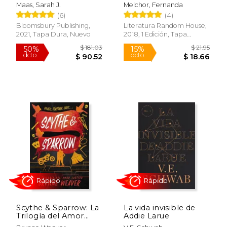
box set (en Inglés)
Maas, Sarah J.
Melchor, Fernanda
(6)
(4)
Bloomsbury Publishing,
Literatura Random House,
2021, Tapa Dura, Nuevo
2018, 1 Edición, Tapa
Blanda, Nuevo
Rápido
$ 44.50
$ 32.
50%
15%
dcto.
dcto.
$ 22.25
$ 28.
Scythe & Sparrow: La
La vida invisible de
Trilogía del Amor
Addie Larue
Caótico 3