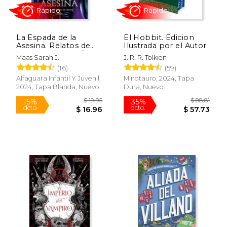
La Espada de la
El Hobbit. Edicion
Rápido
Asesina. Relatos de
Ilustrada por el Autor
Trono de Cristal / the
Maas Sarah J.
J. R. R. Tolkien
Assassins Blade: The
(16)
(59)
Throne of Glass
Novellas
Alfaguara Infantil Y Juvenil,
Minotauro, 2024, Tapa
2024, Tapa Blanda, Nuevo
Dura, Nuevo
$ 171.51
$ 22.
50%
15%
dcto.
dcto.
$ 85.76
$ 19.