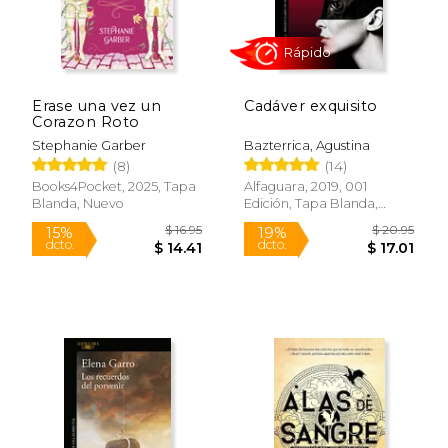
Erase una vez un
Cadáver exquisito
$ 36.95
$ 62.
29%
50%
Corazon Roto
dcto.
dcto.
$ 26.32
$ 31.
Stephanie Garber
Bazterrica, Agustina
(8)
(14)
Books4Pocket, 2025, Tapa
Alfaguara, 2019, 001
Blanda, Nuevo
Edición, Tapa Blanda,
Nuevo
Rápido