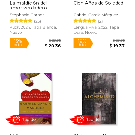
La maldición del
Cien Años de Soledad
amor verdadero
Stephanie Garber
Gabriel García Márquez
(25)
(2)
Puck, 2024, Tapa Blanda,
Lengua Viva, 2022, Tapa
Nuevo
Dura, Nuevo
$ 25.95
$ 17
15%
15%
dcto.
dcto.
$ 22.06
$ 15.
Rápido
Rápido