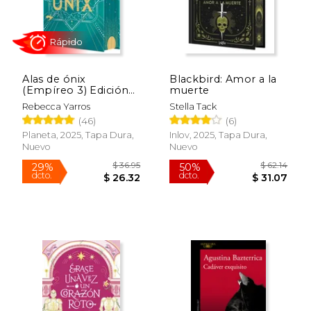
$ 33.95
$ 64.
15%
50%
dcto.
dcto.
$ 28.86
$ 32.
Alas de ónix
Blackbird: Amor a la
(Empíreo 3) Edición
muerte
coleccionista
Rebecca Yarros
Stella Tack
enriquecida y limitada
(46)
(6)
Planeta, 2025, Tapa Dura,
Inlov, 2025, Tapa Dura,
Nuevo
Nuevo
Rápido