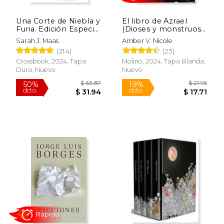
Una Corte de Niebla y
El libro de Azrael
Furia. Edición Especial
(Dioses y monstruos
(Acotar 2)
1)
Sarah J. Maas
Amber V. Nicole
(214)
(23)
Crossbook, 2024, Tapa
Molino, 2024, Tapa Blanda,
Dura, Nuevo
Nuevo
Rápido
$ 61.89
$ 21.
50%
23%