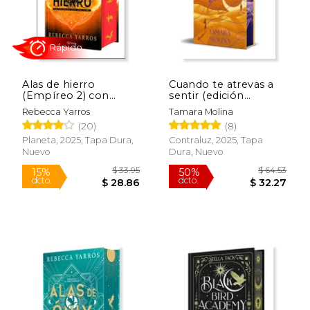
Alas de hierro
Cuando te atrevas a
(Empíreo 2) con
sentir (edición
Cantos Tintados
especial limitada)
Rebecca Yarros
Tamara Molina
(20)
(8)
Planeta, 2025, Tapa Dura,
Contraluz, 2025, Tapa
Nuevo
Dura, Nuevo
Rápido