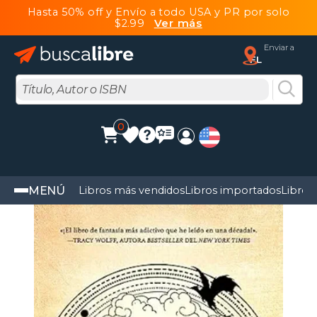
Hasta 50% off y Envío a todo USA y PR por solo
$2.99
Ver más
Enviar a
FL
0
MENÚ
Libros más vendidos
Libros importados
Libros