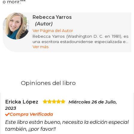
o morir."""
Rebecca Yarros
(Autor)
Ver Página del Autor
Rebecca Yarros (Washington D. C. en 1981), es
una escritora estadounidense especializada en
Ver más
fantasía romántica y romance contemporáneo.
Su estilo apasionado, emocional y cargado de
acción la ha convertido en una de las autoras
más leídas del momento. Su éxito llegó con la
saga Empíreo, iniciada con Alas de sangre
(Fourth Wing), seguida por Alas de hierro (Iron
Flame) y Alas de ónix (Onyx Storm), una trilogía
Opiniones del libro
ambientada en una academia militar con
dragones, magia y relaciones intensas que ha
conquistado a lectores de todo el mundo.
Rebecca Yarros ha sido reconocida con
Ericka López
Miércoles 26 de Julio,
premios como el Goodreads Choice Award y el
2023
British Book Award al Libro del Año Pageturner,
Compra Verificada
y su obra será adaptada a televisión.
Este libro están bueno, necesito la edición especial
también, ¡¡por favor!!