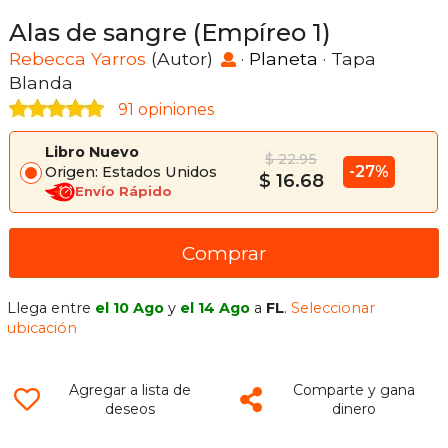
Alas de sangre (Empíreo 1)
Rebecca Yarros
(Autor)
·
Planeta
· Tapa
Blanda
91 opiniones
Libro Nuevo
$ 22.95
-27%
Origen: Estados Unidos
$ 16.68
Envío Rápido
Comprar
Llega entre
el 10 Ago
y
el 14 Ago
a
FL
.
Seleccionar
ubicación
Agregar a lista de
Comparte y gana
deseos
dinero