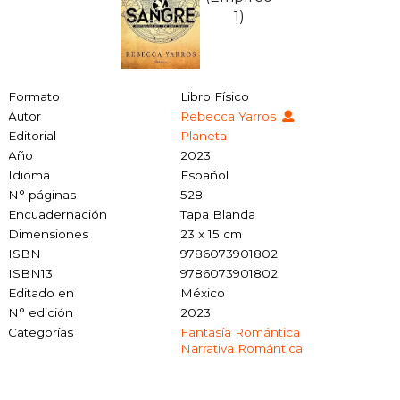
Formato
Libro Físico
Autor
Rebecca Yarros
Editorial
Planeta
Año
2023
Idioma
Español
N° páginas
528
Encuadernación
Tapa Blanda
Dimensiones
23 x 15 cm
ISBN
9786073901802
ISBN13
9786073901802
Editado en
México
N° edición
2023
Categorías
Fantasía Romántica
Narrativa Romántica