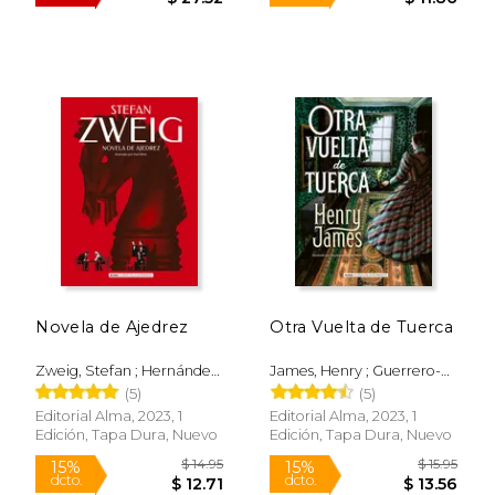
Rápido
$ 41.05
$ 20.
50%
15%
dcto.
dcto.
$ 20.53
$ 17.
Novela de Ajedrez
Otra Vuelta de Tuerca
Zweig, Stefan ; Hernández
James, Henry ; Guerrero-
Rodilla, Itziar ; Blow, Paul
Strachan, Santiago
(5)
(5)
Rodriguez ; Reiswitz,
Editorial Alma, 2023, 1
Editorial Alma, 2023, 1
Stephanie Von
Edición, Tapa Dura, Nuevo
Edición, Tapa Dura, Nuevo