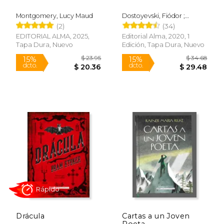
Montgomery, Lucy Maud
Dostoyevski, Fiódor ;
$ 40.71
$ 14
50%
15%
Blanch, Ignasi
(2)
(34)
dcto.
dcto.
$ 20.35
$ 12.
EDITORIAL ALMA, 2025,
Editorial Alma, 2020, 1
Tapa Dura, Nuevo
Edición, Tapa Dura, Nuevo
Rápido
Drácula
Cartas a un Joven
Poeta