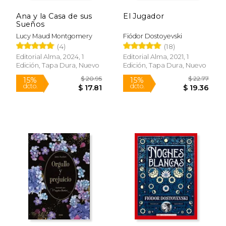
Ana y la Casa de sus
El Jugador
Sueños
Lucy Maud Montgomery
Fiódor Dostoyevski
(4)
(18)
Editorial Alma, 2024, 1
Editorial Alma, 2021, 1
Edición, Tapa Dura, Nuevo
Edición, Tapa Dura, Nuevo
$ 20.95
$ 22.
15%
15%
dcto.
dcto.
$ 17.81
$ 19.