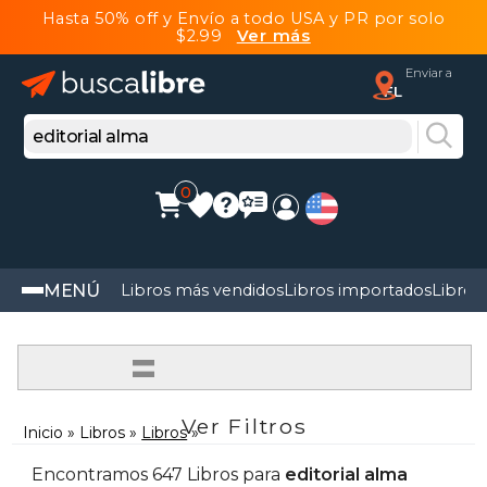
Hasta 50% off y Envío a todo USA y PR por solo
$2.99
Ver más
Enviar a
FL
0
MENÚ
Libros más vendidos
Libros importados
Libros
=
Ver Filtros
Inicio
Libros
Libros
Encontramos 647 Libros para
editorial alma