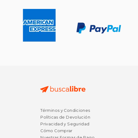
$ 55.05
$ 13
50%
15%
dcto.
dcto.
$ 27.52
$ 11.
Términos y Condiciones
Políticas de Devolución
Privacidad y Seguridad
Cómo Comprar
Nuestras Formas de Pago