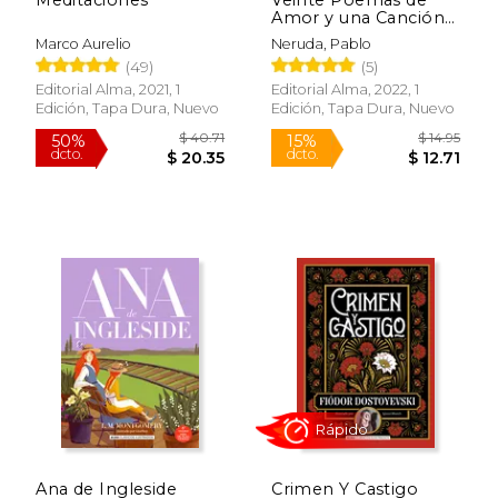
50%
15%
dcto.
dcto.
Amor y una Canción
$ 23.46
$ 18.
Desesperada
Marco Aurelio
Neruda, Pablo
(49)
(5)
Editorial Alma, 2021, 1
Editorial Alma, 2022, 1
Edición, Tapa Dura, Nuevo
Edición, Tapa Dura, Nuevo
Rápido
Ana de Ingleside
Crimen Y Castigo