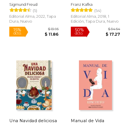
Sigmund Freud
Franz Kafka
(5)
(54)
Editorial Alma, 2022, Tapa
Editorial Alma, 2018, 1
Dura, Nuevo
Edición, Tapa Dura, Nuevo
$ 18.95
$ 13
15%
15%
dcto.
dcto.
$ 16.11
$ 11.
Una Navidad deliciosa
Manual de Vida