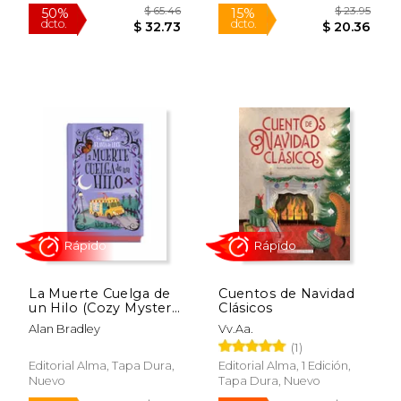
$ 29.59
$ 23.
15%
15%
dcto.
dcto.
$ 25.15
$ 20.
La Muerte Cuelga de
Cuentos de Navidad
un Hilo (Cozy Mystery
Clásicos
Juvenil)
Alan Bradley
Vv.Aa.
(1)
Editorial Alma, Tapa Dura,
Editorial Alma, 1 Edición,
Nuevo
Tapa Dura, Nuevo