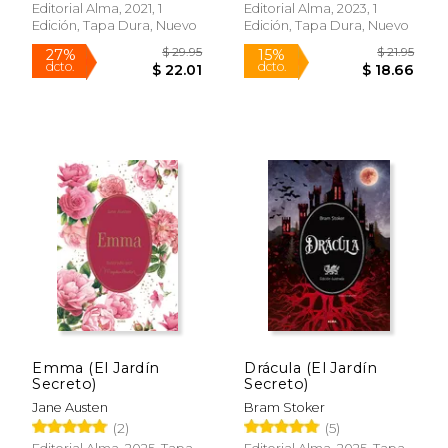
Montgomery, Lucy Maud
Editorial Alma, 2021, 1
Editorial Alma, 2023, 1
Edición, Tapa Dura, Nuevo
Edición, Tapa Dura, Nuevo
Rápido
Rápido
$ 21.95
$ 12
Emma (El Jardín
Drácula (El Jardín
15%
15%
dcto.
dcto.
Secreto)
Secreto)
$ 18.66
$ 11.
Jane Austen
Bram Stoker
(2)
(5)