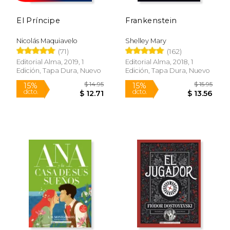
El Príncipe
Frankenstein
Nicolás Maquiavelo
Shelley Mary
Rápido
(71)
(162)
Editorial Alma, 2019, 1
Editorial Alma, 2018, 1
Edición, Tapa Dura, Nuevo
Edición, Tapa Dura, Nuevo
$ 14.95
$ 15
15%
15%
dcto.
dcto.
$ 12.71
$ 13.