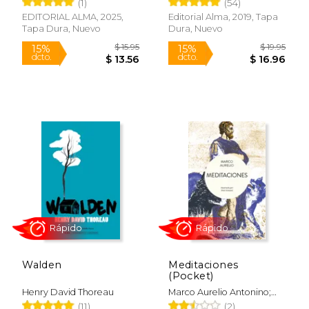
ZUZANNA
(1)
(54)
EDITORIAL ALMA, 2025,
Editorial Alma, 2019, Tapa
Tapa Dura, Nuevo
Dura, Nuevo
Rápido
$ 53.08
$ 14
50%
15%
dcto.
dcto.
$ 26.54
$ 12.
Walden
Meditaciones
(Pocket)
Henry David Thoreau
Marco Aurelio Antonino;
Marco Aurelio
(11)
(2)