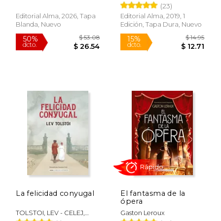
(23)
Editorial Alma, 2026, Tapa
Editorial Alma, 2019, 1
Rápido
Blanda, Nuevo
Edición, Tapa Dura, Nuevo
$ 10.95
$ 22.
15%
15%
dcto.
dcto.
$ 9.31
$ 19.
La felicidad conyugal
El fantasma de la
ópera
TOLSTOI, LEV - CELEJ,
Gaston Leroux