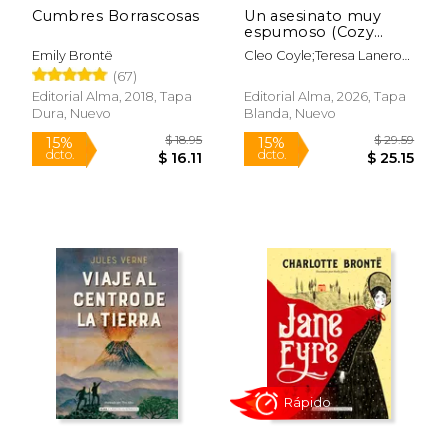
Cumbres Borrascosas
Un asesinato muy
espumoso (Cozy
Mystery)
Emily Brontë
Cleo Coyle;Teresa Lanero
Ladrón De Guevara
(67)
Editorial Alma, 2018, Tapa
Editorial Alma, 2026, Tapa
Dura, Nuevo
Blanda, Nuevo
Rápido
$ 18.95
$ 29.
15%
15%
dcto.
dcto.
$ 16.11
$ 25.