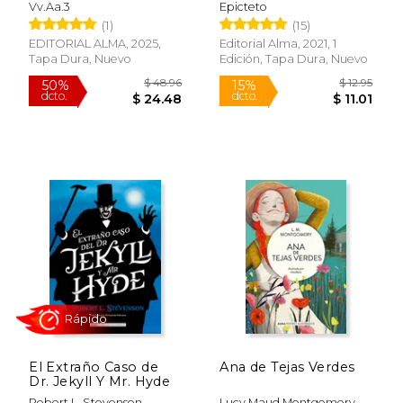
Vv.Aa.3
Epicteto
(1)
(15)
EDITORIAL ALMA, 2025,
Editorial Alma, 2021, 1
Tapa Dura, Nuevo
Edición, Tapa Dura, Nuevo
$ 13.95
$ 34.
15%
50%
dcto.
dcto.
$ 11.86
$ 17.
El Extraño Caso de
Ana de Tejas Verdes
Dr. Jekyll Y Mr. Hyde
Robert L. Stevenson
Lucy Maud Montgomery