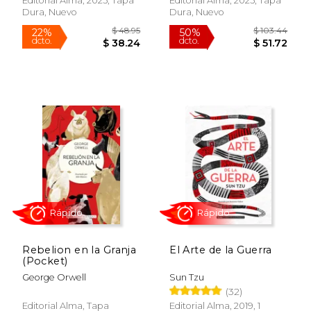
Editorial Alma, 2025, Tapa
Editorial Alma, 2025, Tapa
Dura, Nuevo
Dura, Nuevo
Rápido
Rebelion en la Granja
El Arte de la Guerra
(Pocket)
George Orwell
Sun Tzu
$ 29.95
$ 21
27%
15%
(32)
dcto.
dcto.
$ 22.01
$ 18.
Editorial Alma, Tapa
Editorial Alma, 2019, 1