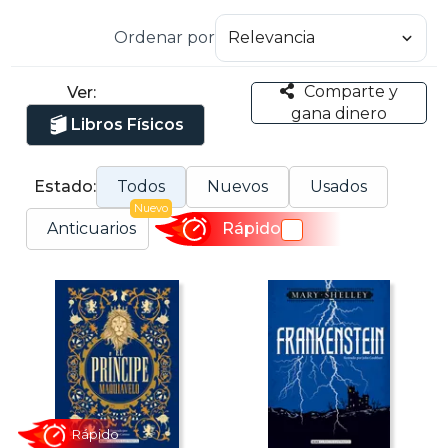
Ordenar por
Comparte y
Ver:
gana dinero
Libros Físicos
Estado:
Todos
Nuevos
Usados
Nuevo
Anticuarios
Rápido