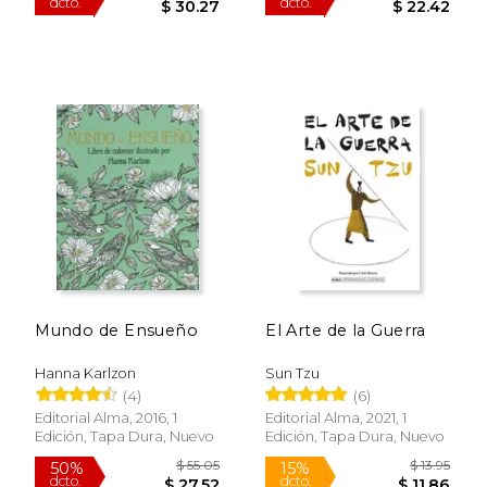
Rápido
Rápido
$ 23.95
$ 20.
15%
21%
dcto.
dcto.
$ 20.36
$ 16.
Mundo de Ensueño
El Arte de la Guerra
Hanna Karlzon
Sun Tzu
(4)
(6)
Editorial Alma, 2016, 1
Editorial Alma, 2021, 1
Edición, Tapa Dura, Nuevo
Edición, Tapa Dura, Nuevo