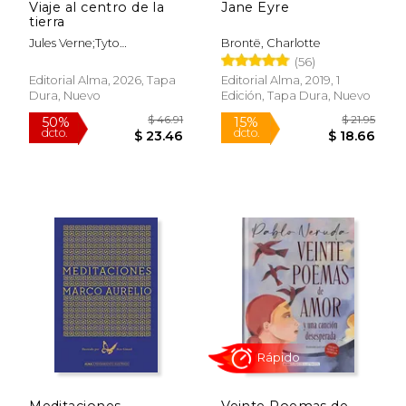
Viaje al centro de la
Jane Eyre
tierra
Jules Verne;Tyto
Brontë, Charlotte
Alba;Mauro Armiño
(56)
Editorial Alma, 2026, Tapa
Editorial Alma, 2019, 1
Dura, Nuevo
Edición, Tapa Dura, Nuevo
Rápido
$ 46.91
$ 21
Meditaciones
Veinte Poemas de