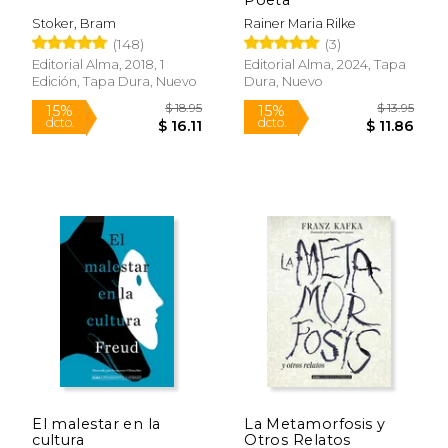
Stoker, Bram
Rainer Maria Rilke
(148)
(3)
Editorial Alma, 2018, 1
Editorial Alma, 2024, Tapa
$ 23.95
$ 34.
15%
15%
Edición, Tapa Dura, Nuevo
Dura, Nuevo
dcto.
dcto.
$ 20.36
$ 29.
Rápido
El malestar en la
La Metamorfosis y
cultura
Otros Relatos