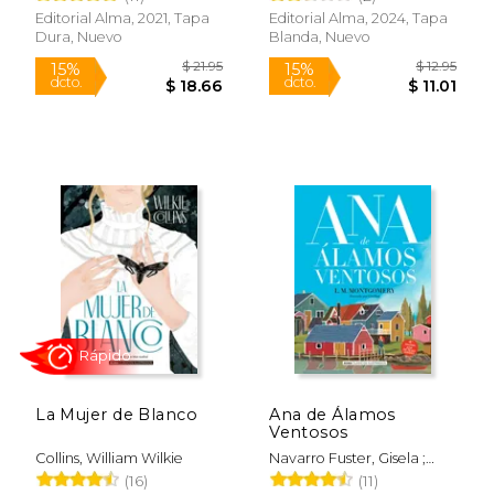
Editorial Alma, 2021, Tapa
Editorial Alma, 2024, Tapa
Dura, Nuevo
Blanda, Nuevo
Rápido
$ 15.95
$ 19
15%
15%
dcto.
dcto.
$ 13.56
$ 16.
La Mujer de Blanco
Ana de Álamos
Ventosos
Collins, William Wilkie
Navarro Fuster, Gisela ;
Martínez Muñoz, Catalina ;
(16)
(11)