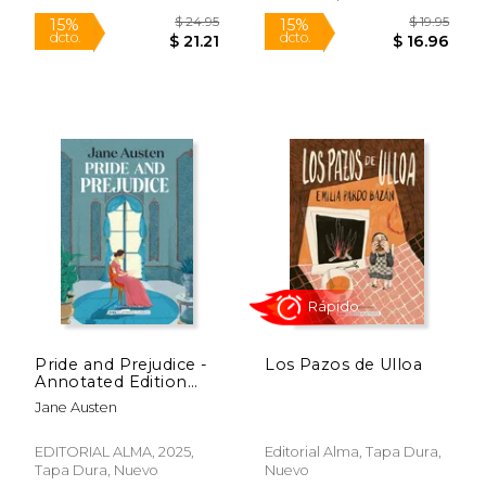
Nuevo
$ 12.95
$ 12
15%
15%
dcto.
dcto.
$ 11.01
$ 11.
Rápido
Pride and Prejudice -
Los Pazos de Ulloa
Annotated Edition
(en ENG)
Jane Austen
EDITORIAL ALMA, 2025,
Editorial Alma, Tapa Dura,
Tapa Dura, Nuevo
Nuevo