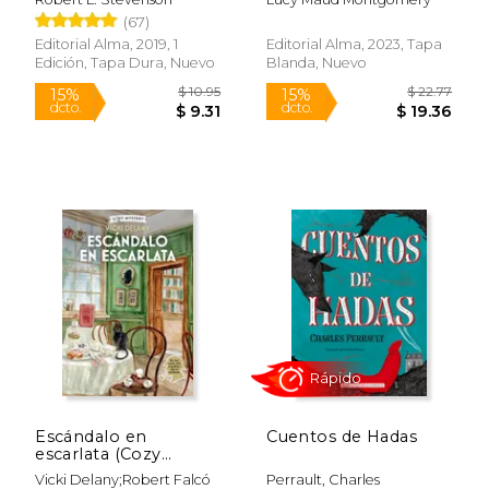
(67)
Editorial Alma, 2019, 1
Editorial Alma, 2023, Tapa
Edición, Tapa Dura, Nuevo
Blanda, Nuevo
$ 48.96
$ 12
50%
15%
dcto.
dcto.
$ 24.48
$ 11.
Escándalo en
Cuentos de Hadas
escarlata (Cozy
Mystery)
Vicki Delany;Robert Falcó
Perrault, Charles