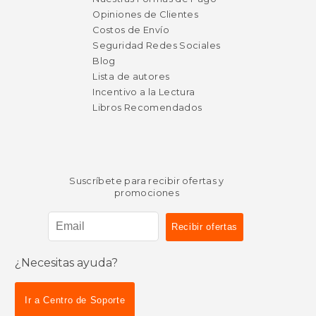
Opiniones de Clientes
Costos de Envío
Seguridad Redes Sociales
Blog
Lista de autores
Incentivo a la Lectura
Libros Recomendados
Suscríbete para recibir ofertas y
promociones
$ 14.95
$ 15
15%
15%
¿Necesitas ayuda?
dcto.
dcto.
$ 12.71
$ 13.
Ir a Centro de Soporte