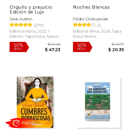
Orgullo y prejuicio:
Noches Blancas
Edición de Lujo
Jane Austen
Fiódor Dostoyevski
(279)
(1)
Editorial Alma, 2023, 1
Editorial Alma, 2026, Tapa
Edición, Tapa Dura, Nuevo
Dura, Nuevo
$ 94.46
$ 40.
50%
50%
dcto.
dcto.
$ 47.23
$ 20.