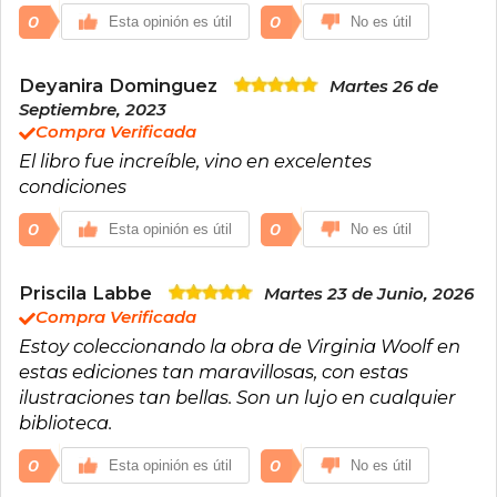
0
0
Esta opinión es útil
No es útil
Deyanira Dominguez
Martes 26 de
Septiembre, 2023
Compra Verificada
El libro fue increíble, vino en excelentes
condiciones
0
0
Esta opinión es útil
No es útil
Priscila Labbe
Martes 23 de Junio, 2026
Compra Verificada
Estoy coleccionando la obra de Virginia Woolf en
estas ediciones tan maravillosas, con estas
ilustraciones tan bellas. Son un lujo en cualquier
biblioteca.
0
0
Esta opinión es útil
No es útil