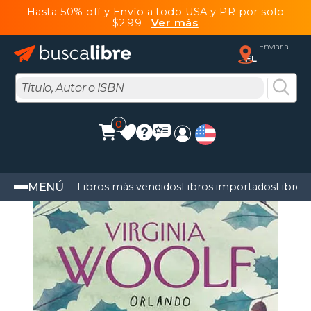
Hasta 50% off y Envío a todo USA y PR por solo
$2.99
Ver más
Enviar a
FL
0
MENÚ
Libros más vendidos
Libros importados
Libros