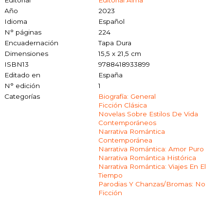
Editorial
Editorial Alma
Año
2023
Idioma
Español
N° páginas
224
Encuadernación
Tapa Dura
Dimensiones
15,5 x 21,5 cm
ISBN13
9788418933899
Editado en
España
N° edición
1
Categorías
Biografía: General
Ficción Clásica
Novelas Sobre Estilos De Vida
Contemporáneos
Narrativa Romántica
Contemporánea
Narrativa Romántica: Amor Puro
Narrativa Romántica Histórica
Narrativa Romántica: Viajes En El
Tiempo
Parodias Y Chanzas/bromas: No
Ficción