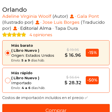
Orlando
Adeline Virginia Woolf
(Autor)
·
Gala Pont
(Ilustrado por)
·
Jose Luis Borges
(Traducido
por)
·
Editorial Alma
· Tapa Dura
4 opiniones
Más barato
$ 19.95
Libro Nuevo
-15%
$ 16.96
Origen: Estados Unidos
Envío:
5 a 9
días háb.
Más rápido
$ 56.64
Libro Nuevo
-50%
$ 28.32
Importado
Envío:
4 a 6
días háb.
Costos de importación incluídos en el precio ✅
Comprar