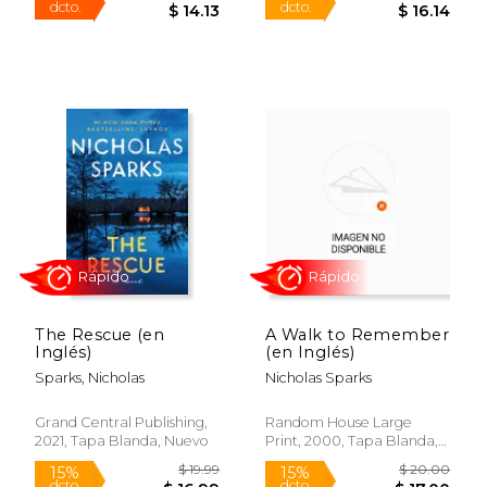
Rápido
Rápido
$ 10.99
$ 17
15%
15%
The Rescue (en
A Walk to Remember
dcto.
dcto.
$ 9.34
$ 15.
Inglés)
(en Inglés)
Sparks, Nicholas
Nicholas Sparks
Grand Central Publishing,
Random House Large
2021, Tapa Blanda, Nuevo
Print, 2000, Tapa Blanda,
Nuevo