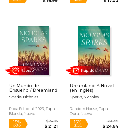
Rápido
Rápido
Un Mundo de
Dreamland: A Novel
Ensueño / Dreamland
(en Inglés)
$ 18.00
$ 18
Sparks, Nicholas
Sparks, Nicholas
22%
15%
dcto.
dcto.
$ 14.13
$ 16.
Roca Editorial, 2023, Tapa
Random House, Tapa
Blanda, Nuevo
Dura, Nuevo