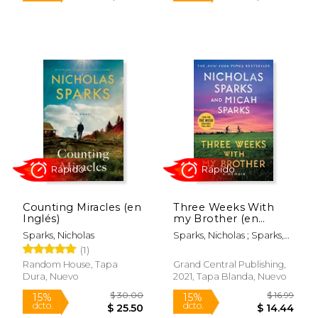
Rápido
Rápido
Counting Miracles (en
Three Weeks With
Inglés)
my Brother (en
Inglés)
Sparks, Nicholas
Sparks, Nicholas ; Sparks,
Micah
(1)
Random House, Tapa
Grand Central Publishing,
$ 19.99
$ 20.
15%
15%
Dura, Nuevo
2021, Tapa Blanda, Nuevo
dcto.
dcto.
$ 16.99
$ 17.