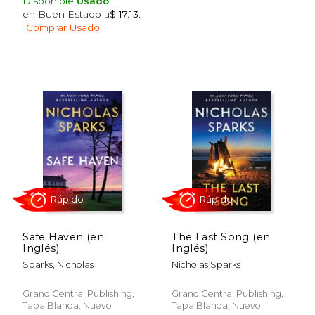
Disponible
Usado
en Buen Estado a
$ 17.13
.
Comprar Usado
$ 14.00
$ 15
15%
15%
dcto.
dcto.
$ 11.90
$ 13.
Safe Haven (en
The Last Song (en
Inglés)
Inglés)
Sparks, Nicholas
Nicholas Sparks
Grand Central Publishing,
Grand Central Publishing,
Tapa Blanda, Nuevo
Tapa Blanda, Nuevo