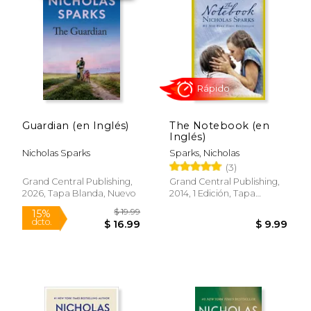
15%
15%
dcto.
dcto.
$ 11.90
$ 9.
Guardian (en Inglés)
The Notebook (en
Inglés)
Nicholas Sparks
Sparks, Nicholas
(3)
Grand Central Publishing,
Grand Central Publishing,
2026, Tapa Blanda, Nuevo
2014, 1 Edición, Tapa
Rápido
Blanda, Nuevo