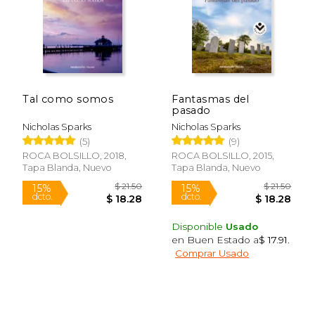
Tal como somos
Fantasmas del
pasado
Nicholas Sparks
Nicholas Sparks
(5)
(9)
$ 14.95
$ 19
15%
15%
dcto.
dcto.
$ 12.71
$ 16.
ROCA BOLSILLO, 2018,
ROCA BOLSILLO, 2015,
Tapa Blanda, Nuevo
Tapa Blanda, Nuevo
Disponible
Usado
en Buen Estado a
$ 17.91
.
Comprar Usado