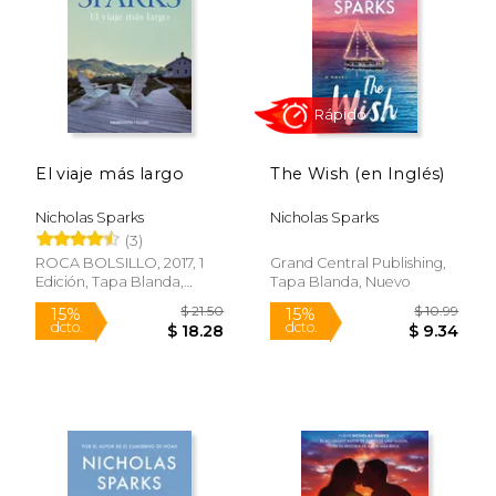
$ 24.95
$ 24.
15%
15%
dcto.
dcto.
$ 21.21
$ 21.
El viaje más largo
The Wish (en Inglés)
Nicholas Sparks
Nicholas Sparks
(3)
ROCA BOLSILLO, 2017, 1
Grand Central Publishing,
Edición, Tapa Blanda,
Tapa Blanda, Nuevo
Nuevo
Rápido