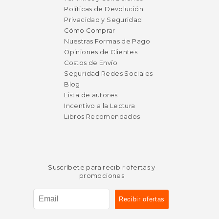
Políticas de Devolución
Privacidad y Seguridad
Cómo Comprar
Nuestras Formas de Pago
Opiniones de Clientes
Costos de Envío
Seguridad Redes Sociales
Blog
Lista de autores
Incentivo a la Lectura
Rápido
Rápido
Libros Recomendados
Suscríbete para recibir ofertas y
promociones
$ 18.99
$ 19
15%
15%
dcto.
dcto.
$ 16.14
$ 16.