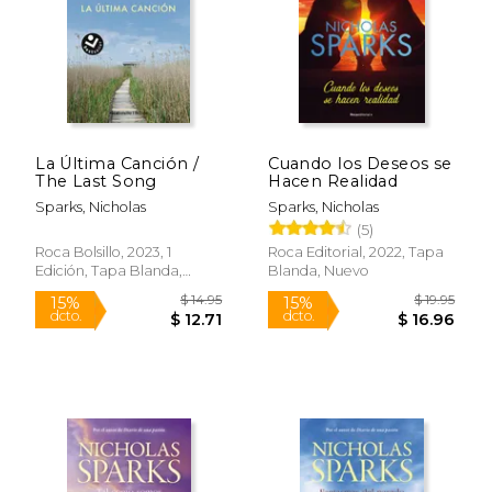
La Última Canción /
Cuando los Deseos se
$ 21.50
$ 10.
The Last Song
Hacen Realidad
15%
15%
dcto.
dcto.
$ 18.28
$ 9.
Sparks, Nicholas
Sparks, Nicholas
(5)
Roca Bolsillo, 2023, 1
Roca Editorial, 2022, Tapa
Edición, Tapa Blanda,
Blanda, Nuevo
Nuevo