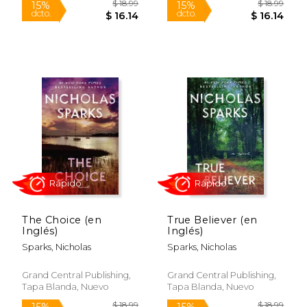
$ 29.01
$ 18.
15%
15%
dcto.
dcto.
$ 24.66
$ 15.
The Choice (en
True Believer (en
Inglés)
Inglés)
Sparks, Nicholas
Sparks, Nicholas
Grand Central Publishing,
Grand Central Publishing,
Tapa Blanda, Nuevo
Tapa Blanda, Nuevo