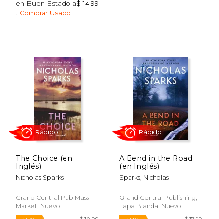
en Buen Estado a
$ 14.99
.
Comprar Usado
$ 21.50
$ 21.
15%
15%
dcto.
dcto.
$ 18.28
$ 18.
The Choice (en
A Bend in the Road
Inglés)
(en Inglés)
Nicholas Sparks
Sparks, Nicholas
Grand Central Pub Mass
Grand Central Publishing,
Market, Nuevo
Tapa Blanda, Nuevo
Rápido