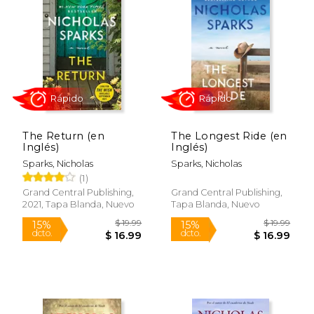
The Return (en
The Longest Ride (en
Inglés)
Inglés)
Rápido
Sparks, Nicholas
Sparks, Nicholas
(1)
Grand Central Publishing,
Grand Central Publishing,
2021, Tapa Blanda, Nuevo
Tapa Blanda, Nuevo
$ 21.50
$ 19
15%
15%
dcto.
dcto.
$ 18.28
$ 16.