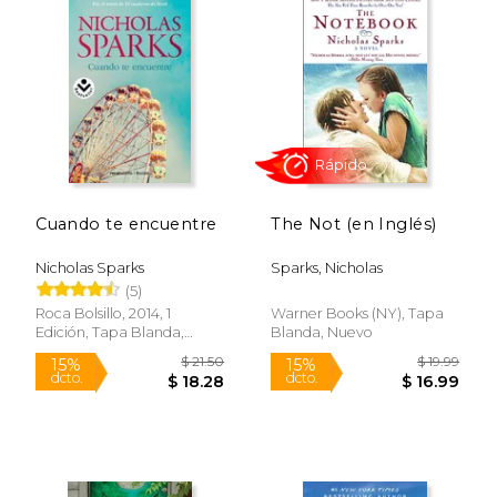
Rápido
Cuando te encuentre
The Not (en Inglés)
Nicholas Sparks
Sparks, Nicholas
(5)
Roca Bolsillo, 2014, 1
Warner Books (NY), Tapa
Edición, Tapa Blanda,
Blanda, Nuevo
Nuevo
$ 18.99
$ 17
15%
15%
dcto.
dcto.
$ 16.14
$ 14.