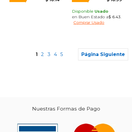
Disponible
Usado
en Buen Estado a
$ 6.43
.
Comprar Usado
Rápido
Rápido
1
2
3
4
5
Página Siguiente
$ 18.99
$ 18
15%
15%
dcto.
dcto.
$ 16.14
$ 16.
Nuestras Formas de Pago