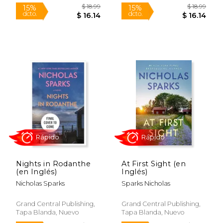
$ 21.50
$ 21.
15%
15%
dcto.
dcto.
$ 18.28
$ 18.
Nights in Rodanthe
At First Sight (en
(en Inglés)
Inglés)
Nicholas Sparks
Sparks Nicholas
Rápido
Grand Central Publishing,
Grand Central Publishing,
Tapa Blanda, Nuevo
Tapa Blanda, Nuevo