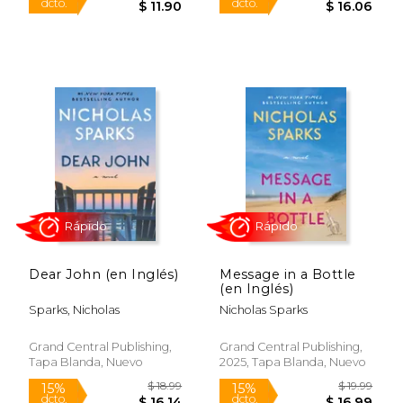
Rápido
Rápido
$ 18.99
$ 18
Dear John (en Inglés)
Message in a Bottle
15%
15%
(en Inglés)
dcto.
dcto.
$ 16.14
$ 16.
Sparks, Nicholas
Nicholas Sparks
Grand Central Publishing,
Grand Central Publishing,
Tapa Blanda, Nuevo
2025, Tapa Blanda, Nuevo