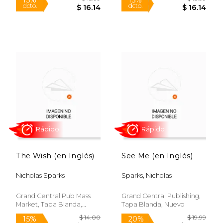
Rápido
Rápido
$ 18.99
$ 18
15%
15%
dcto.
dcto.
$ 16.14
$ 16.
The Wish (en Inglés)
See Me (en Inglés)
Nicholas Sparks
Sparks, Nicholas
Grand Central Pub Mass
Grand Central Publishing,
Market, Tapa Blanda,
Tapa Blanda, Nuevo
Nuevo