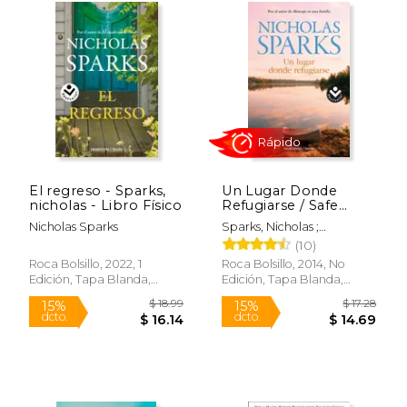
El regreso - Sparks,
Un Lugar Donde
nicholas - Libro Físico
Refugiarse / Safe
Haven
$ 21.50
$ 21.
15%
15%
Nicholas Sparks
Sparks, Nicholas ;
dcto.
dcto.
$ 18.28
$ 18.
Rabascall, Iolanda
(10)
Roca Bolsillo, 2022, 1
Roca Bolsillo, 2014, No
Edición, Tapa Blanda,
Edición, Tapa Blanda,
Nuevo
Nuevo