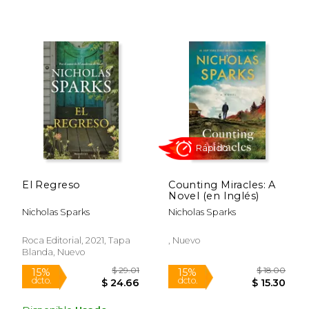
$ 30.00
$ 16
15%
15%
dcto.
dcto.
$ 25.50
$ 14.
El Regreso
Counting Miracles: A
Novel (en Inglés)
Rápido
Rápido
Nicholas Sparks
Nicholas Sparks
Roca Editorial, 2021, Tapa
, Nuevo
Blanda, Nuevo