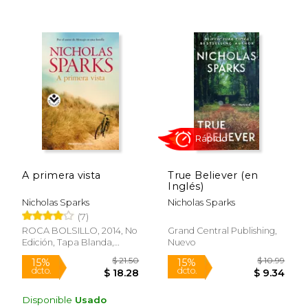
$ 19.99
$ 19
15%
15%
dcto.
dcto.
$ 16.99
$ 16.
A primera vista
True Believer (en
Inglés)
Nicholas Sparks
Nicholas Sparks
(7)
ROCA BOLSILLO, 2014, No
Grand Central Publishing,
Edición, Tapa Blanda,
Nuevo
Nuevo
Disponible
Usado