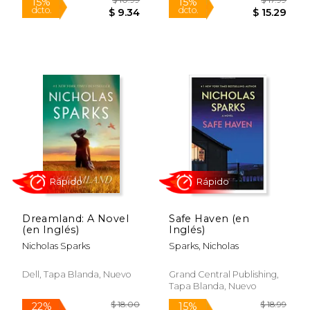
$ 21.50
$ 10.
15%
15%
dcto.
dcto.
$ 18.28
$ 9.
Dreamland: A Novel
Safe Haven (en
(en Inglés)
Inglés)
Nicholas Sparks
Sparks, Nicholas
Dell, Tapa Blanda, Nuevo
Grand Central Publishing,
Tapa Blanda, Nuevo