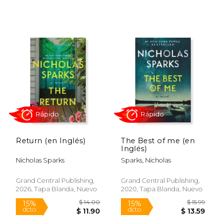
Rápido
Rápido
Return (en Inglés)
The Best of me (en
Inglés)
Nicholas Sparks
Sparks, Nicholas
Grand Central Publishing,
Grand Central Publishing,
2026, Tapa Blanda, Nuevo
2020, Tapa Blanda, Nuevo
$ 24.95
$ 28.
15%
15%
dcto.
dcto.
$ 21.21
$ 24.