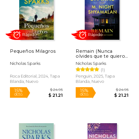
$ 7.99
$ 10.
46%
15%
dcto.
dcto.
$ 4.29
$ 9.
Pequeños Milagros
Remain (Nunca
olvides que te quiero)
(Spanish Edition)
Nicholas Sparks
Nicholas Sparks
(1)
Roca Editorial, 2024, Tapa
Penguin, 2025, Tapa
Blanda, Nuevo
Blanda, Nuevo
Rápido
Rápido