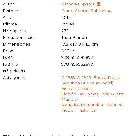
Autor
Nicholas Sparks
Editorial
Grand Central Publishing
Año
2014
Idioma
Inglés
N° páginas
272
Encuadernación
Tapa Blanda
Dimensiones
17.3 x 10.8 x 1.9 cm
Peso
0.13 kg.
ISBN
9781455582877
ISBN13
9781455582877
N° edición
1
Categorías
C. 1939-C. 1945 (época De La
Segunda Guerra Mundial)
Ficción Clásica
Ficción De La Segunda Guerra
Mundial
Narrativa Romántica Histórica
Ficción Histórica