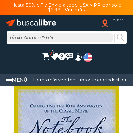
Hasta 50% off y Envío a todo USA y PR por solo
$2.99
Ver más
Enviar a
FL
0
MENÚ
Libros más vendidos
Libros importados
Libros