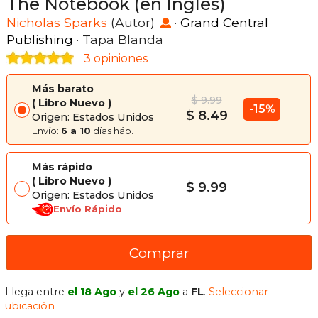
The Notebook (en Inglés)
Nicholas Sparks
(Autor)
·
Grand Central
Publishing
· Tapa Blanda
3 opiniones
Más barato
$ 9.99
Libro Nuevo
-15%
$ 8.49
Origen: Estados Unidos
Envío:
6 a 10
días háb.
Más rápido
Libro Nuevo
$ 9.99
Origen: Estados Unidos
Envío Rápido
Comprar
Llega entre
el 18 Ago
y
el 26 Ago
a
FL
.
Seleccionar
ubicación