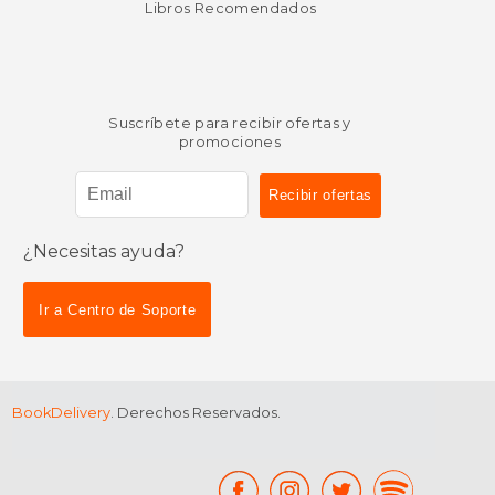
Libros Recomendados
Suscríbete para recibir ofertas y
promociones
¿Necesitas ayuda?
$ 82.17
$ 26.
50%
40%
dcto.
dcto.
$ 41.08
$ 16.
Ir a Centro de Soporte
BookDelivery
. Derechos Reservados.