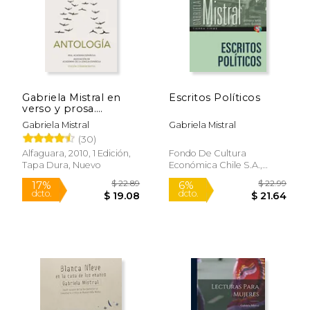
Gabriela Mistral en
Escritos Políticos
verso y prosa.
Antología
Gabriela Mistral
Gabriela Mistral
(30)
$ 21.61
$ 25.
40%
50%
dcto.
dcto.
$ 12.97
$ 12.
Alfaguara, 2010, 1 Edición,
Fondo De Cultura
Tapa Dura, Nuevo
Económica Chile S.A.,
2024, Tapa Blanda, Nuevo