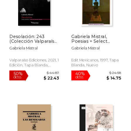
Desolación: 243
Gabriela Mistral,
(Colección Valparaíso
Poesias = Select
de Poesía)
Poems of Gabriela
Gabriela Mistral
Gabriela Mistral
Mistral
Valparaíso Ediciones, 2021, 1
Edit Mexicanos, 1997, Tapa
Edición, Tapa Blanda,
Blanda, Nuevo
Nuevo
$ 20.00
$ 36.
15%
6%
dcto.
dcto.
$ 17.00
$ 34.