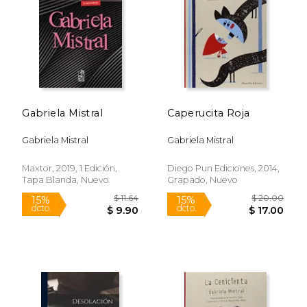
$ 19.95
$ 17.
15%
15%
dcto.
dcto.
$ 16.96
$ 14.
Gabriela Mistral
Caperucita Roja
Gabriela Mistral
Gabriela Mistral
Maxtor, 2019, 1 Edición,
Diego Pun Ediciones, 2014,
Tapa Blanda, Nuevo
Grapado, Nuevo