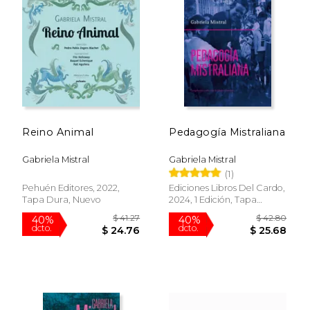
Reino Animal
Pedagogía Mistraliana
Gabriela Mistral
Gabriela Mistral
(1)
Pehuén Editores, 2022,
Ediciones Libros Del Cardo,
Tapa Dura, Nuevo
2024, 1 Edición, Tapa
Blanda, Nuevo
$ 31.25
$ 53.
6%
50%
dcto.
dcto.
$ 29.41
$ 26.