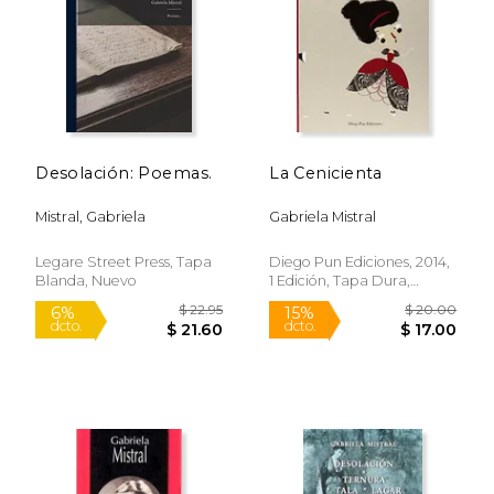
$ 11.64
$ 20.
15%
15%
dcto.
dcto.
$ 9.90
$ 17.
Desolación: Poemas.
La Cenicienta
Mistral, Gabriela
Gabriela Mistral
Legare Street Press, Tapa
Diego Pun Ediciones, 2014,
Blanda, Nuevo
1 Edición, Tapa Dura,
Nuevo