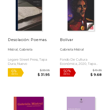
$ 21.00
$ 40.
12%
50%
dcto.
dcto.
$ 18.53
$ 20.
Desolación: Poemas.
Bolívar
Mistral, Gabriela
Gabriela Mistral
Legare Street Press, Tapa
Fondo De Cultura
Dura, Nuevo
Económica, 2020, Tapa
Blanda, Nuevo