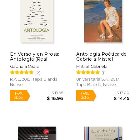
$ 20.79
$ 11
15%
12%
dcto.
dcto.
$ 17.67
$ 9.
En Verso y en Prosa:
Antología Poética de
Antología (Real
Gabriela Mistral
Academia Española)
Gabriela Mistral
Mistral, Gabriela
(2)
(1)
R.A.E, 2019, Tapa Blanda,
Universitaria S.A., 2017,
Nuevo
Tapa Blanda, Nuevo