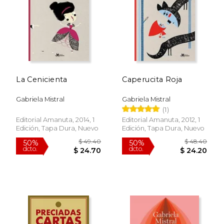
$ 47.19
$ 14.
50%
12%
dcto.
dcto.
$ 23.60
$ 12.
La Cenicienta
Caperucita Roja
Gabriela Mistral
Gabriela Mistral
(1)
Editorial Amanuta, 2014, 1
Editorial Amanuta, 2012, 1
Edición, Tapa Dura, Nuevo
Edición, Tapa Dura, Nuevo