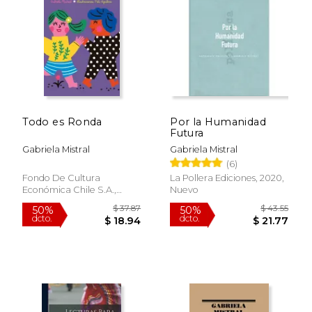
$ 65.11
$ 31
50%
40%
dcto.
dcto.
$ 32.56
$ 19.
Todo es Ronda
Por la Humanidad
Futura
Gabriela Mistral
Gabriela Mistral
(6)
Fondo De Cultura
La Pollera Ediciones, 2020,
Económica Chile S.A.,
Nuevo
2023, Tapa Blanda, Nuevo