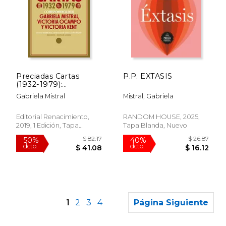
$ 37.87
$ 43.
50%
50%
dcto.
dcto.
Preciadas Cartas
P.P. EXTASIS
$ 18.94
$ 21.
(1932-1979):
Correspondencia
Gabriela Mistral
Mistral, Gabriela
Entre Gabriela Mistral,
Victoria Ocampo y
Victoria Kent: 77
Editorial Renacimiento,
RANDOM HOUSE, 2025,
(Biblioteca de la
2019, 1 Edición, Tapa
Tapa Blanda, Nuevo
Memoria, Serie
Blanda, Nuevo
Menor)
1
2
3
4
Página Siguiente