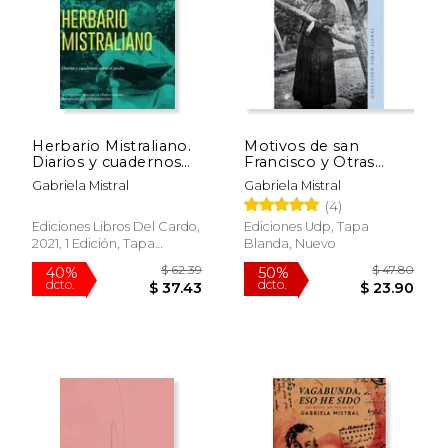
Herbario Mistraliano.
Motivos de san
Diarios y cuadernos
Francisco y Otras
$ 33.95
$ 19
6%
50%
de jardín - Literatura
Prosas Cristianas
dcto.
dcto.
Gabriela Mistral
Gabriela Mistral
$ 31.95
$ 9.
de naturaleza
(4)
Ediciones Libros Del Cardo,
Ediciones Udp, Tapa
2021, 1 Edición, Tapa
Blanda, Nuevo
Blanda, Nuevo