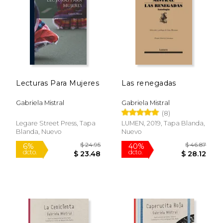
$ 41.27
$ 42.
40%
40%
dcto.
dcto.
$ 24.76
$ 25.
Lecturas Para Mujeres
Las renegadas
Gabriela Mistral
Gabriela Mistral
(8)
Legare Street Press, Tapa
LUMEN, 2019, Tapa Blanda,
Blanda, Nuevo
Nuevo