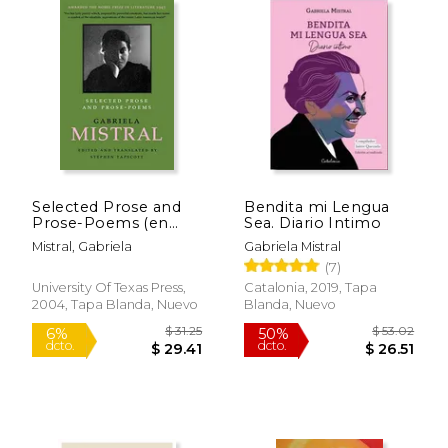
Selected Prose and
Bendita mi Lengua
Prose-Poems (en
Sea. Diario Intimo
Inglés)
Mistral, Gabriela
Gabriela Mistral
$ 62.39
$ 47.
40%
50%
dcto.
dcto.
(7)
$ 37.43
$ 23.
University Of Texas Press,
Catalonia, 2019, Tapa
2004, Tapa Blanda, Nuevo
Blanda, Nuevo