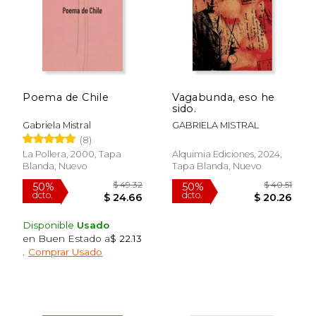
Poema de Chile
Vagabunda, eso he
sido.
Gabriela Mistral
GABRIELA MISTRAL
(8)
$ 45.66
$ 60.
50%
40%
La Pollera, 2000, Tapa
Alquimia Ediciones, 2024,
dcto.
dcto.
$ 22.83
$ 36.
Blanda, Nuevo
Tapa Blanda, Nuevo
Disponible
Usado
en Buen Estado a
$ 22.13
.
Comprar Usado