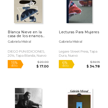
Blanca Nieve en la
Lecturas Para Mujeres
casa de los enanos
(Arbol De Palabras)
Gabriela Mistral
Gabriela Mistral
DIEGO PUN EDICIONES,
Legare Street Press, Tapa
2014, Tapa Blanda, Nuevo
Dura, Nuevo
$ 22.89
$ 22.
17%
6%
dcto.
dcto.
$ 19.08
$ 21.