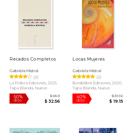
Recados Completos
Locas Mujeres
Gabriela Mistral
Gabriela Mistral
(2)
(2)
La Pollera Ediciones, 2023,
Bordelibre Ediciones, 2020,
$ 49.32
$ 40.
50%
50%
Tapa Blanda, Nuevo
Tapa Blanda, Nuevo
dcto.
dcto.
$ 24.66
$ 20.