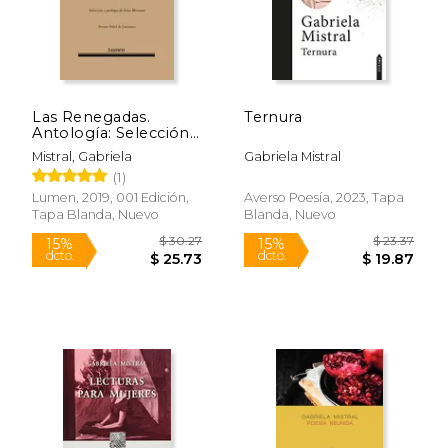
Las Renegadas.
Ternura
Antología: Selección
y Prólogo de Lina
Mistral, Gabriela
Gabriela Mistral
Meruane
(1)
Lumen, 2019, 001 Edición,
Averso Poesía, 2023, Tapa
Tapa Blanda, Nuevo
Blanda, Nuevo
$ 44.87
$ 24.
50%
40%
dcto.
dcto.
$ 22.43
$ 14.