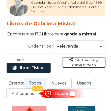
Gabriela Mistral (Vicuña, Valle del Elqui 1889
- Nueva York, 1957) Seudónimo de Lucila de
Ver más
María Godoy Alcayaga. Fue poetisa,
diplomática y docente desde muy
temprana edad. La publicación de
Libros de Gabriela Mistral
Desolación le dio a Mistral reconocimiento
y prestigio internacional, por lo que pasó a
ser considerada como una de las mayores
Encontramos 136 Libros para
gabriela mistral
promesas de la literatura latinoamericana y
una de las principales referentes de la
Ordenar por
literatura chilena e hispanoamericana del
siglo XX. En 1945 obtuvo el Premio Nobel
de Literatura y solo después de seis años,
Comparte y
Ver:
el Premio Nacional de Literatura.
gana dinero
Libros Físicos
Estado:
Todos
Nuevos
Usados
Nuevo
Anticuarios
Rápido