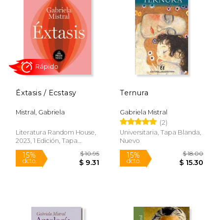
Éxtasis / Ecstasy
Ternura
Mistral, Gabriela
Gabriela Mistral
(2)
Rápido
Literatura Random House,
Universitaria, Tapa Blanda,
2023, 1 Edición, Tapa
Nuevo
Blanda, Nuevo
$ 10.95
$ 18.