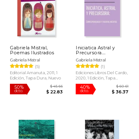
$ 27.50
$ 49.
15%
40%
dcto.
dcto.
$ 23.38
$ 29.
Gabriela Mistral,
Iniciatica Astral y
Poemas Ilustrados
Precursora.
Correpondencia y
Gabriela Mistral
Gabriela Mistral
Ensayos Ineditos
(5)
(1)
Editorial Amanuta, 2011, 1
Ediciones Libros Del Cardo,
Edición, Tapa Dura, Nuevo
2020, 1 Edición, Tapa
Blanda, Nuevo