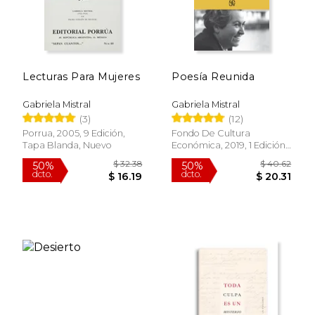
Lecturas Para Mujeres
Poesía Reunida
Gabriela Mistral
Gabriela Mistral
(3)
(12)
Porrua, 2005, 9 Edición,
Fondo De Cultura
Tapa Blanda, Nuevo
Económica, 2019, 1 Edición,
Tapa Blanda, Nuevo
$ 30.27
$ 23.
15%
15%
dcto.
dcto.
$ 25.73
$ 19.