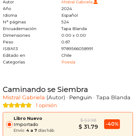
Autor
Mistral Gabriela
Año
2024
Idioma
Español
N° páginas
524
Encuadernación
Tapa Blanda
Dimensiones
0.00 x 0.00
Peso
0.67
ISBN13
9789566058991
Editado en
Chile
Categorías
Poesía
Caminando se Siembra
Mistral Gabriela
(Autor) ·
Penguin
· Tapa Blanda
1 opinión
Libro Nuevo
$ 52.98
-40%
Importado
$ 31.79
Envío:
4 a 7
días háb.