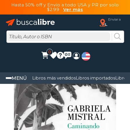
Hasta 50% off y Envío a todo USA y PR por solo
$2.99
Ver más
Enviar a
FL
0
MENÚ
Libros más vendidos
Libros importados
Libros