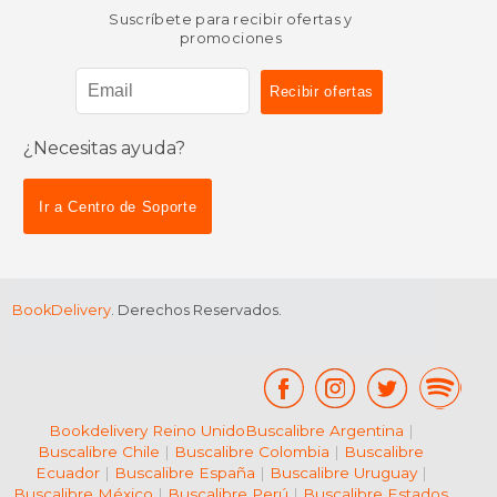
Suscríbete para recibir ofertas y
promociones
¿Necesitas ayuda?
Ir a Centro de Soporte
BookDelivery
. Derechos Reservados.
Bookdelivery Reino Unido
Buscalibre Argentina
|
Buscalibre Chile
|
Buscalibre Colombia
|
Buscalibre
Ecuador
|
Buscalibre España
|
Buscalibre Uruguay
|
Buscalibre México
|
Buscalibre Perú
|
Buscalibre Estados