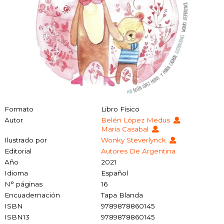
Formato
Libro Físico
Autor
Belén López Medus
María Casabal
Ilustrado por
Wonky Steverlynck
Editorial
Autores De Argentina
Año
2021
Idioma
Español
N° páginas
16
Encuadernación
Tapa Blanda
ISBN
9789878860145
ISBN13
9789878860145