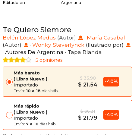
Editado en
Argentina
Te Quiero Siempre
Belén López Medus
(Autor)
·
María Casabal
(Autor)
·
Wonky Steverlynck
(Ilustrado por)
·
Autores De Argentina
· Tapa Blanda
5 opiniones
Más barato
$ 35.90
Libro Nuevo
-40%
$ 21.54
Importado
Envío:
10 a 18
días háb.
Más rápido
$ 36.31
Libro Nuevo
-40%
$ 21.79
Importado
Envío:
7 a 10
días háb.