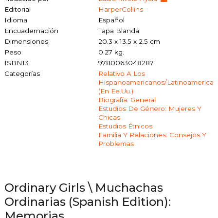
Editorial
HarperCollins
Idioma
Español
Encuadernación
Tapa Blanda
Dimensiones
20.3 x 13.5 x 2.5 cm
Peso
0.27 kg.
ISBN13
9780063048287
Categorías
Relativo A Los
Hispanoamericanos/latinoamerica
(en Ee.uu.)
Biografía: General
Estudios De Género: Mujeres Y
Chicas
Estudios Étnicos
Familia Y Relaciones: Consejos Y
Problemas
Ordinary Girls \ Muchachas
Ordinarias (Spanish Edition):
Memorias