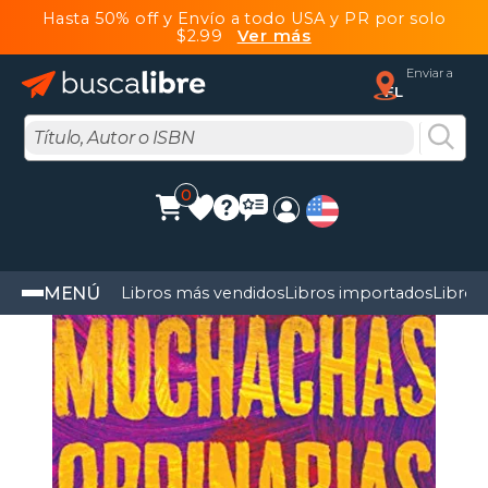
Hasta 50% off y Envío a todo USA y PR por solo
$2.99
Ver más
Enviar a
FL
0
MENÚ
Libros más vendidos
Libros importados
Libros