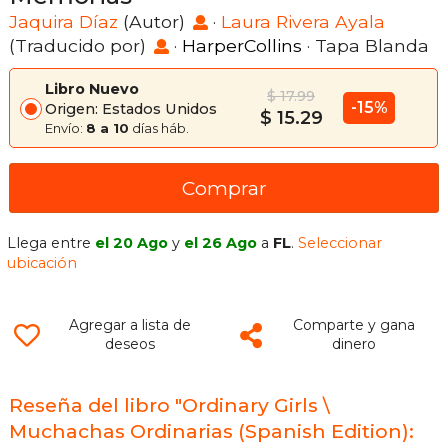
Jaquira Díaz
(Autor)
·
Laura Rivera Ayala
(Traducido por)
·
HarperCollins
· Tapa Blanda
Libro Nuevo
$ 17.99
-15%
Origen: Estados Unidos
$ 15.29
Envío:
8 a 10
días háb.
Comprar
Llega entre
el 20 Ago
y
el 26 Ago
a
FL
.
Seleccionar
ubicación
Agregar a lista de
Comparte y gana
deseos
dinero
Reseña del libro "Ordinary Girls \
Muchachas Ordinarias (Spanish Edition):