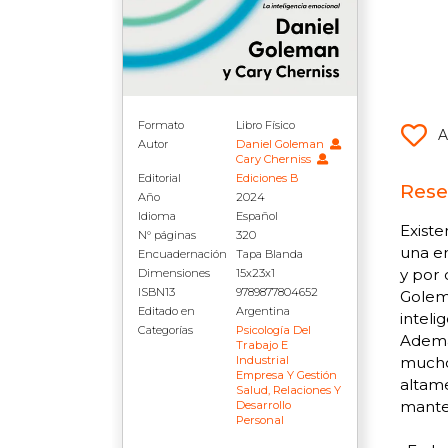
Formato
Libro Físico
A
Autor
Daniel Goleman
Cary Cherniss
Editorial
Ediciones B
Rese
Año
2024
Idioma
Español
Exist
N° páginas
320
una em
Encuadernación
Tapa Blanda
y por 
Dimensiones
15x23x1
ISBN13
9789877804652
Golema
Editado en
Argentina
intel
Categorías
Psicología Del
Además
Trabajo E
muchos
Industrial
Empresa Y Gestión
altame
Salud, Relaciones Y
mante
Desarrollo
Personal