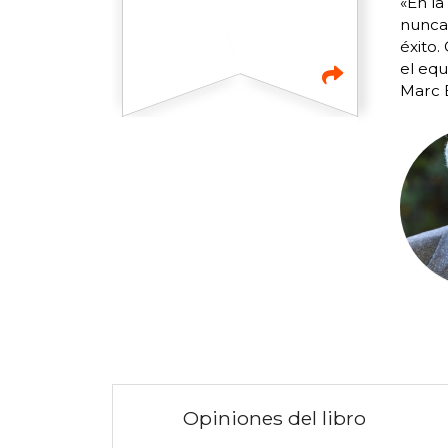
«En la
nunca 
éxito.
el equ
Marc B
Opiniones del libro