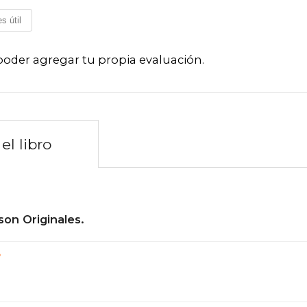
s útil
poder agregar tu propia evaluación
.
el libro
son Originales.
?