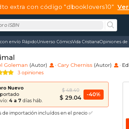
dto extra con código "dbooklovers10"
Ve
 con envío Rápido
Universo Cómics
Vida Cristiana
Opiniones de 
imal
el Goleman
(Autor)
·
Cary Cherniss
(Autor)
·
Ed
3 opiniones
bro Nuevo
$ 48.40
-40%
portado
$ 29.04
vío:
4 a 7
días háb.
s de importación incluídos en el precio ✅