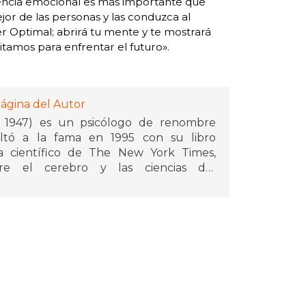
eligencia emocional es más importante que
or de las personas y las conduzca al
er Optimal; abrirá tu mente y te mostrará
itamos para enfrentar el futuro».
ágina del Autor
a, 1947) es un psicólogo de renombre
Saltó a la fama en 1995 con su libro
ta científico de The New York Times,
re el cerebro y las ciencias del
veces al Premio Pulitzer y recibió el
ón Estadounidense de Psicología por sus
hires (Estados Unidos). Su sitio web es: