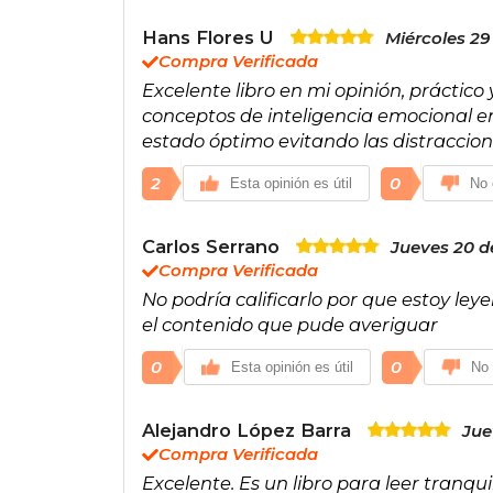
Hans Flores U
Miércoles 29
Compra Verificada
Excelente libro en mi opinión, práctico
conceptos de inteligencia emocional en 
estado óptimo evitando las distraccio
2
0
Esta opinión es útil
No 
Carlos Serrano
Jueves 20 d
Compra Verificada
No podría calificarlo por que estoy ley
el contenido que pude averiguar
0
0
Esta opinión es útil
No 
Alejandro López Barra
Jue
Compra Verificada
Excelente. Es un libro para leer tranqui