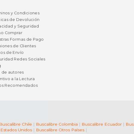
minos y Condiciones
ticas de Devolución
acidad y Seguridad
o Comprar
stras Formas de Pago
iones de Clientes
os de Envío
uridad Redes Sociales
g
a de autores
ntivo a la Lectura
ros Recomendados
Buscalibre Chile
|
Buscalibre Colombia
|
Buscalibre Ecuador
|
Bus
 Estados Unidos
|
Buscalibre Otros Países
|