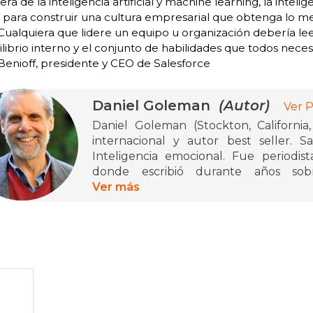
 era de la inteligencia artificial y machine learning, la int
para construir una cultura empresarial que obtenga lo mej
 Cualquiera que lidere un equipo u organización debería le
ilibrio interno y el conjunto de habilidades que todos neces
enioff, presidente y CEO de Salesforce
Daniel Goleman
(Autor)
Ver P
Daniel Goleman (Stockton, Californi
internacional y autor best seller. 
Inteligencia emocional. Fue periodis
donde escribió durante años sob
comportamiento. Ha sido nominado dos 
Ver más
Premio a la Trayectoria de la Asociaci
escritos. Actualmente, vive en los Berks
DanielGoleman.info