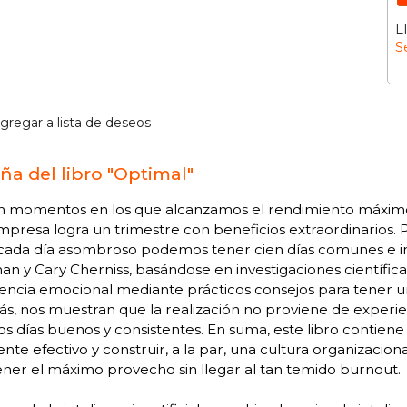
L
S
gregar a lista de deseos
ña del libro "Optimal"
en momentos en los que alcanzamos el rendimiento máximo:
presa logra un trimestre con beneficios extraordinarios.
cada día asombroso podemos tener cien días comunes e incl
n y Cary Cherniss, basándose en investigaciones científic
igencia emocional mediante prácticos consejos para tener
, nos muestran que la realización no proviene de experie
 días buenos y consistentes. En suma, este libro contiene 
nte efectivo y construir, a la par, una cultura organizaci
ner el máximo provecho sin llegar al tan temido burnout.