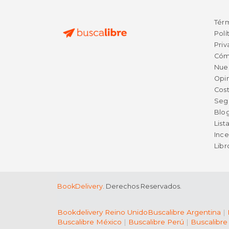
Tér
Polí
Priv
Cóm
Nue
Opin
Cost
Seg
Blo
List
Ince
Lib
BookDelivery
. Derechos Reservados.
Bookdelivery Reino Unido
Buscalibre Argentina
|
Buscalibre México
|
Buscalibre Perú
|
Buscalibre