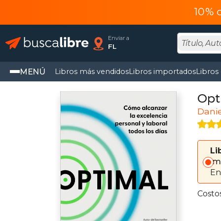
10% 
Enviar a
FL
MENÚ
Libros más vendidos
Libros importados
Libros
Opt
Dani
Li
Im
En
Costo