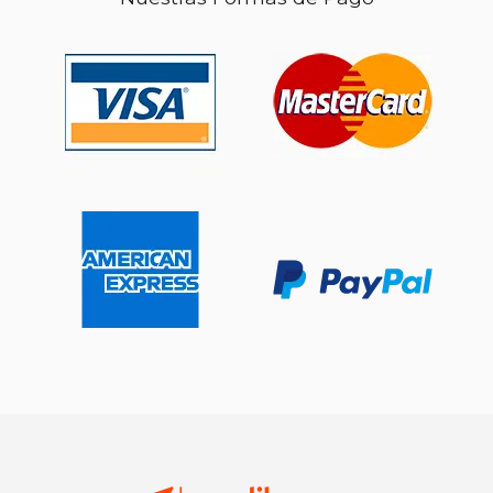
$ 43.82
$ 23.
40%
15%
dcto.
dcto.
$ 26.29
$ 19.
Rápido