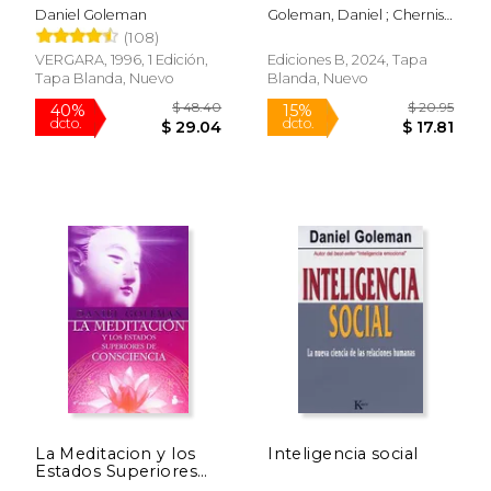
Excelencia Personal Y
Daniel Goleman
Goleman, Daniel ; Cherniss,
Laboral Todos Los
Cary
(108)
Días / Optimal: How
to Sustain Personal
$ 53.91
$ 45.
VERGARA, 1996, 1 Edición,
Ediciones B, 2024, Tapa
50%
40%
and Organizational
dcto.
dcto.
Tapa Blanda, Nuevo
Blanda, Nuevo
$ 26.95
$ 27.
Excellence Every Day
La Meditacion y los
Inteligencia social
Estados Superiores
de Consciencia