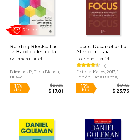
Building Blocks: Las
Focus: Desarrollar La
$ 16.95
$ 21.
12 Habilidades de la
Atención Para
15%
15%
dcto.
dcto.
Inteligencia
Alcanzar La
$ 14.41
$ 17.
Goleman Daniel
Goleman, Daniel
Emocional/ Building
Excelencia
(5)
Blocks of Emotional
Intelligence: 12
Ediciones B, Tapa Blanda,
Editorial Kairos, 2013, 1
Leadership
Nuevo
Edición, Tapa Blanda,
Competency
Nuevo