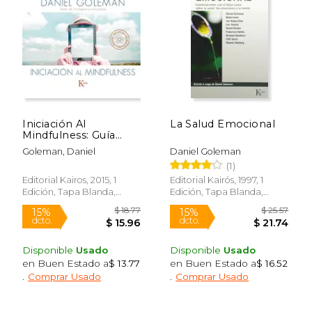
$ 12.95
$ 9.
15%
15%
dcto.
dcto.
$ 11.01
$ 8.
Iniciación Al
La Salud Emocional
Mindfulness: Guía
Práctica Con
Goleman, Daniel
Daniel Goleman
Meditaciones Guiadas
(1)
Inspiradas En Su
Libro Focus
Editorial Kairos, 2015, 1
Editorial Kairós, 1997, 1
Edición, Tapa Blanda,
Edición, Tapa Blanda,
Nuevo
Nuevo
Disponible
Usado
Disponible
Usado
en Buen Estado a
$ 13.77
en Buen Estado a
$ 16.52
.
Comprar Usado
.
Comprar Usado