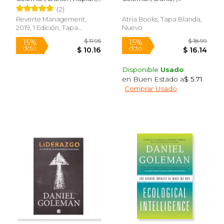
Compassion (en
Robert ; David, Susan
Rinpoche, Tsoknyi
(2)
Inglés)
Reverte Management,
Atria Books, Tapa Blanda,
2019, 1 Edición, Tapa
Nuevo
Blanda, Nuevo
Disponible
Usado
en Buen Estado a
$ 5.71
.
Comprar Usado
$ 48.40
$ 20.
40%
15%
dcto.
dcto.
$ 29.04
$ 17.