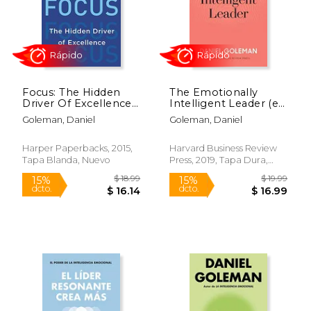
Rápido
Focus: The Hidden
The Emotionally
Driver Of Excellence
Intelligent Leader (en
(en Inglés)
Inglés)
Goleman, Daniel
Goleman, Daniel
Harper Paperbacks, 2015,
Harvard Business Review
Tapa Blanda, Nuevo
Press, 2019, Tapa Dura,
$ 18.99
$ 32.
15%
32%
Nuevo
dcto.
dcto.
$ 16.14
$ 21.