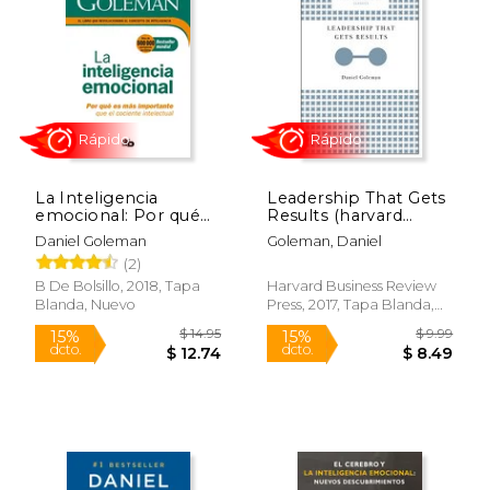
15%
15%
dcto.
dcto.
$ 14.41
$ 22.
La Inteligencia
Leadership That Gets
emocional: Por qué
Results (harvard
es más importante
Business Review
Daniel Goleman
Goleman, Daniel
que el cociente
Classics) (en Inglés)
(2)
intelectual
B De Bolsillo, 2018, Tapa
Harvard Business Review
Blanda, Nuevo
Press, 2017, Tapa Blanda,
Rápido
Rápido
Nuevo