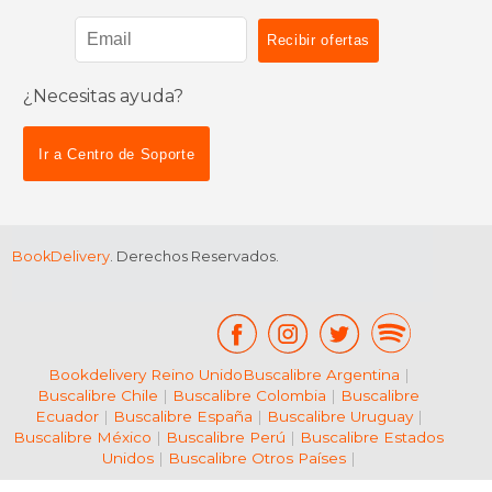
¿Necesitas ayuda?
Ir a Centro de Soporte
$ 27.00
$ 11
15%
19%
dcto.
dcto.
$ 22.95
$ 9.
BookDelivery
. Derechos Reservados.
Bookdelivery Reino Unido
Buscalibre Argentina
|
Buscalibre Chile
|
Buscalibre Colombia
|
Buscalibre
Ecuador
|
Buscalibre España
|
Buscalibre Uruguay
|
Buscalibre México
|
Buscalibre Perú
|
Buscalibre Estados
Unidos
|
Buscalibre Otros Países
|