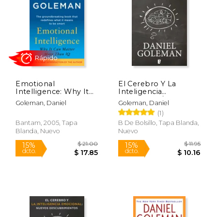
$ 14.95
$ 9.
15%
15%
dcto.
dcto.
$ 12.74
$ 8.
Emotional
El Cerebro Y La
Intelligence: Why It
Inteligencia
Can Matter More
Emocional / The
Goleman, Daniel
Goleman, Daniel
Than IQ (en Inglés)
Brain and Emotional
(1)
Intelligence: New
Insights
Bantam, 2005, Tapa
B De Bolsillo, Tapa Blanda,
Blanda, Nuevo
Nuevo
Rápido