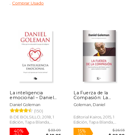
.
Comprar Usado
$ 26.50
$ 20.
15%
15%
dcto.
dcto.
$ 22.53
$ 17.
La inteligencia
La Fuerza de la
emocional – Daniel
Compasión: La
Goleman
Enseñanza del Dalai
Daniel Goleman
Goleman, Daniel
Lama Para Nuestro
(150)
Mundo
B DE BOLSILLO, 2018, 1
Editorial Kairos, 2015, 1
Edición, Tapa Blanda,
Edición, Tapa Blanda,
Nuevo
Nuevo