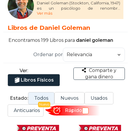
Daniel Goleman (Stockton, California, 1947)
es un psicólogo de renombre
Ver más
internacional y autor best seller. Saltó a la
fama en 1995 con su libro Inteligencia
emocional. Fue periodista científico de
Libros de Daniel Goleman
The New York Times, donde escribió
durante años sobre el cerebro y las
ciencias del comportamiento. Ha sido
Encontramos 199 Libros para
daniel goleman
nominado dos veces al Premio Pulitzer y
recibió el Premio a la Trayectoria de la
Ordenar por
Asociación Estadounidense de Psicología
por sus escritos. Actualmente, vive en los
Berkshires (Estados Unidos). Su sitio web
Comparte y
Ver:
es: DanielGoleman.info
gana dinero
Libros Físicos
Estado:
Todos
Nuevos
Usados
Nuevo
Anticuarios
Rápido