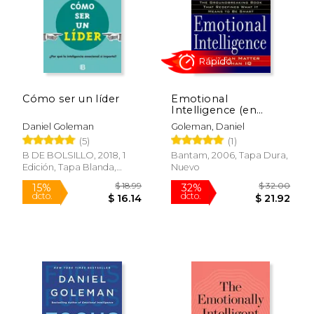
Rápido
Cómo ser un líder
Emotional
Intelligence (en
Inglés)
Daniel Goleman
Goleman, Daniel
(5)
(1)
$ 20.95
$ 27.
15%
15%
dcto.
dcto.
$ 17.81
$ 23.
B DE BOLSILLO, 2018, 1
Bantam, 2006, Tapa Dura,
Edición, Tapa Blanda,
Nuevo
Nuevo