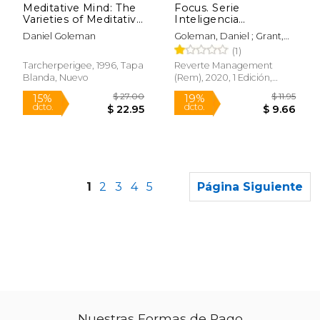
Meditative Mind: The
Focus. Serie
Varieties of Meditative
Inteligencia
Experience (en
Emocional HBR
Daniel Goleman
Goleman, Daniel ; Grant,
Inglés)
Heidi ; Jen Su, Amy
(1)
Tarcherperigee, 1996, Tapa
Reverte Management
Blanda, Nuevo
(Rem), 2020, 1 Edición,
Tapa Blanda, Nuevo
1
2
3
4
5
Página Siguiente
Nuestras Formas de Pago