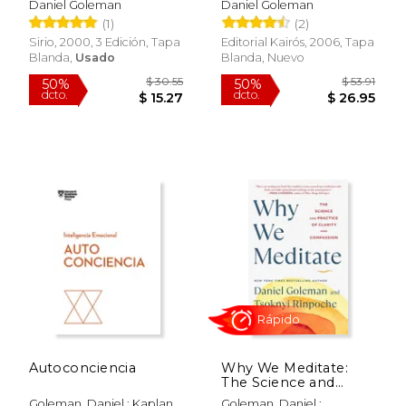
Daniel Goleman
Daniel Goleman
(1)
(2)
Sirio, 2000, 3 Edición, Tapa
Editorial Kairós, 2006, Tapa
Blanda,
Usado
Blanda, Nuevo
$ 53.91
$ 19
50%
15%
dcto.
dcto.
$ 26.95
$ 16.
Autoconciencia
Why We Meditate:
The Science and
Practice of Clarity and
Goleman, Daniel ; Kaplan,
Goleman, Daniel ;