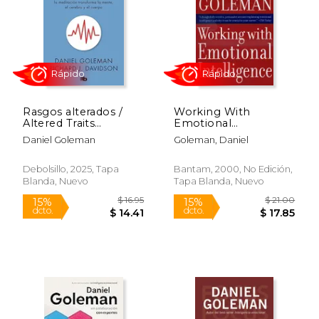
$ 18.99
$ 20.
15%
24%
dcto.
dcto.
$ 16.14
$ 15.
Rasgos alterados /
Working With
Altered Traits
Emotional
(Spanish Edition)
Intelligence (en
Daniel Goleman
Goleman, Daniel
Inglés)
Debolsillo, 2025, Tapa
Bantam, 2000, No Edición,
Blanda, Nuevo
Tapa Blanda, Nuevo
Rápido
Rápido