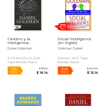
$ 21.00
$ 11
15%
15%
dcto.
dcto.
$ 17.85
$ 10.
Cerebro y la
Social Intelligence
inteligencia
(en Inglés)
emocional
Daniel Goleman
Goleman, Daniel
B DE BOLSILLO, 2016,
Bantam, 2007, Tapa
Tapa Blanda, Nuevo
Blanda, Nuevo
Rápido