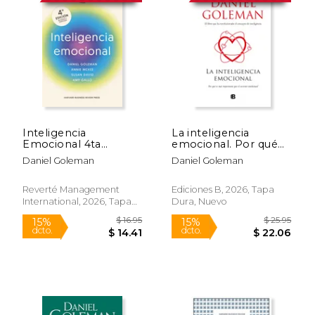
Inteligencia
La inteligencia
Emocional 4ta
emocional. Por qué
Edición (Emotional
es más importante
Daniel Goleman
Daniel Goleman
Intelligence 4th
que el cociente
Edition Spanish
intelectual
Edition)
Reverté Management
Ediciones B, 2026, Tapa
International, 2026, Tapa
Dura, Nuevo
Blanda, Nuevo
$ 16.95
$ 25.