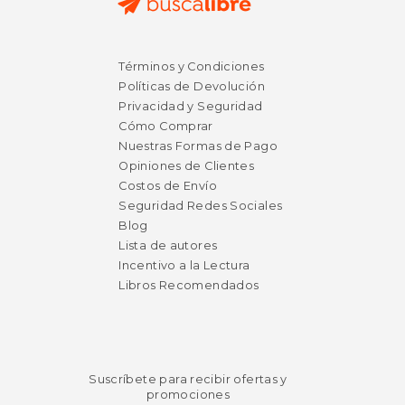
Términos y Condiciones
Políticas de Devolución
$ 20.00
$ 16
24%
19%
Privacidad y Seguridad
dcto.
dcto.
$ 15.14
$ 13.
Cómo Comprar
Nuestras Formas de Pago
Opiniones de Clientes
Costos de Envío
Seguridad Redes Sociales
Blog
Lista de autores
Incentivo a la Lectura
Libros Recomendados
Suscríbete para recibir ofertas y
promociones