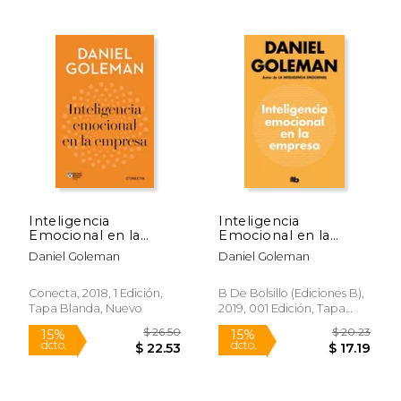
$ 21.50
$ 18
15%
15%
dcto.
dcto.
$ 18.28
$ 16.
Inteligencia
Inteligencia
Emocional en la
Emocional en la
Empresa
Empresa
Daniel Goleman
Daniel Goleman
(Imprescindibles)
Conecta, 2018, 1 Edición,
B De Bolsillo (Ediciones B),
Tapa Blanda, Nuevo
2019, 001 Edición, Tapa
Blanda, Nuevo