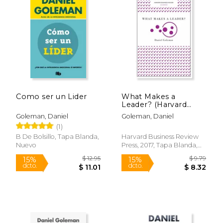
Como ser un Lider
What Makes a
Leader? (Harvard
Business Review
Goleman, Daniel
Goleman, Daniel
Classics) (en Inglés)
(1)
B De Bolsillo, Tapa Blanda,
Harvard Business Review
Nuevo
Press, 2017, Tapa Blanda,
Nuevo
$ 20.23
$ 21.
15%
15%
dcto.
dcto.
$ 17.19
$ 18.