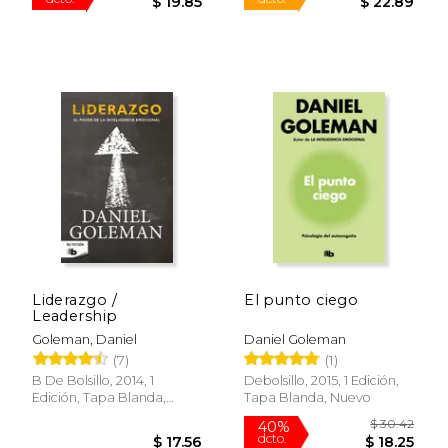
$ 26.50
$ 26
15%
40%
dcto.
dcto.
$ 22.53
$ 15.
Liderazgo /
El punto ciego
Leadership
Goleman, Daniel
Daniel Goleman
(7)
(1)
B De Bolsillo, 2014, 1
Debolsillo, 2015, 1 Edición,
Edición, Tapa Blanda,
Tapa Blanda, Nuevo
Nuevo