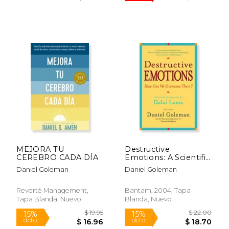
MEJORA TU
Destructive
CEREBRO CADA DÍA
Emotions: A Scientific
Dialogue With the
Daniel Goleman
Daniel Goleman
Dalai Lama (en
Inglés)
Reverté Management,
Bantam, 2004, Tapa
$ 33.09
$ 26.
40%
15%
Tapa Blanda, Nuevo
Blanda, Nuevo
dcto.
dcto.
$ 19.85
$ 22.