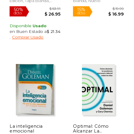
Edición, Tapa Blanda,
Blanda, Nuevo
$ 19.95
$ 22.
15%
15%
Nuevo
dcto.
dcto.
$ 16.96
$ 18.
Disponible
Usado
en Buen Estado a
$ 21.34
.
Comprar Usado
La inteligencia
Optimal: Cómo
emocional
Alcanzar La