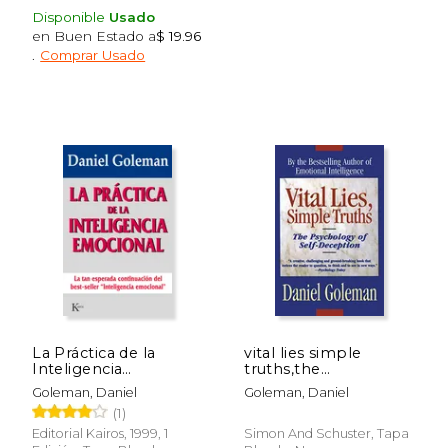
Disponible
Usado
en Buen Estado a
$ 19.96
.
Comprar Usado
La Práctica de la
vital lies simple
Inteligencia
truths,the
Emocional
psychology of self-
Goleman, Daniel
Goleman, Daniel
deception (en Inglés)
(1)
Editorial Kairos, 1999, 1
Simon And Schuster, Tapa