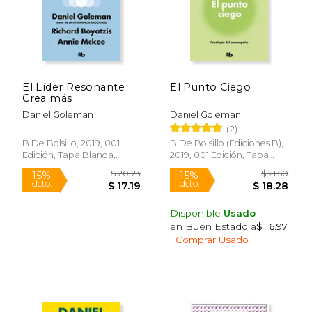
Rápido
Rápido
El Líder Resonante
El Punto Ciego
Crea más
Daniel Goleman
Daniel Goleman
(2)
B De Bolsillo, 2019, 001
B De Bolsillo (Ediciones B),
Edición, Tapa Blanda,
2019, 001 Edición, Tapa
Nuevo
Blanda, Nuevo
$ 18.99
$ 19
15%
15%
dcto.
dcto.
$ 16.14
$ 16.
Disponible
Usado
en Buen Estado a
$ 16.97
.
Comprar Usado