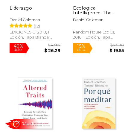
Liderazgo
Ecological
Intelligence: The
Hidden Impacts of
Daniel Goleman
Daniel Goleman
What we buy (en
(12)
Inglés)
EDICIONES B, 2018, 1
Random House Lcc Us,
Edición, Tapa Blanda,
2010, 1 Edición, Tapa
Nuevo
Blanda, Nuevo
$ 30.55
$ 53
50%
50%
dcto.
dcto.
$ 15.27
$ 26.