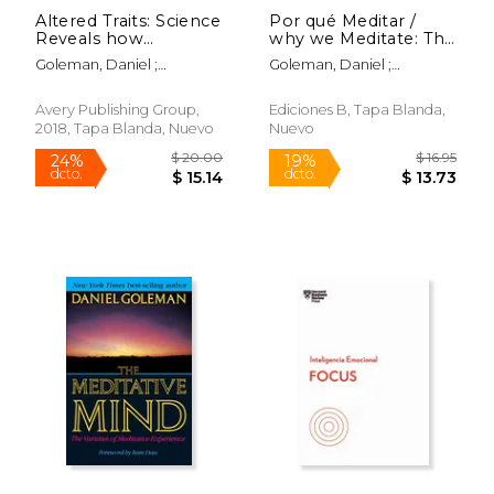
Altered Traits: Science
Por qué Meditar /
Reveals how
why we Meditate: The
Meditation Changes
Science and Practice
Goleman, Daniel ;
Goleman, Daniel ;
Your Mind, Brain, and
of Clarity and Compa
Davidson, Richard J.
Rinpoche, Tsoknyi
Body (en Inglés)
Ssion
Avery Publishing Group,
Ediciones B, Tapa Blanda,
2018, Tapa Blanda, Nuevo
Nuevo
Rápido
$ 11.95
$ 18
15%
15%
dcto.
dcto.
$ 10.16
$ 16.