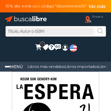
10% dto extra con código "dbooklovers10"
Ver más
Enviar a
FL
0
MENÚ
Libros más vendidos
Libros importados
Libros