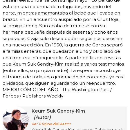
desea reencontrarse con su hijo mayor. Lo perdió de
vista en una columna de refugiados, huyendo del
norte, mientras amamantaba al bebé que llevaba en
brazos. En un encuentro auspiciado por la Cruz Roja,
su amiga Jeong-Sun acaba de reunirse con su
hermana pequeña después de sesenta y ocho años
separadas. Gwija solo desea poder seguir sus pasos en
una nueva edición. En 1950, la guerra de Corea separó
a familias enteras, que quedaron a uno y otro lado de
una frontera infranqueable. A partir de las entrevistas
que Keum Suk Gendry-Kim realizó a varios testimonios
(entre ellos, su propia madre), La espera reconstruye
el trauma de toda una generación de coreanos, ya casi
olvidados, que siguen aguardando un reencuentro.
MEJOR CÓMIC DEL AÑO. -The Washington Post /
Forbes / Publishers Weekly
Keum Suk Gendry-Kim
(Autor)
Ver Página del Autor
Keum Suk Gendry-Kim nació en Goheung, en la