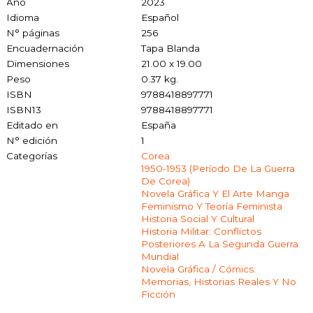
Año
2023
Idioma
Español
N° páginas
256
Encuadernación
Tapa Blanda
Dimensiones
21.00 x 19.00
Peso
0.37 kg.
ISBN
9788418897771
ISBN13
9788418897771
Editado en
España
N° edición
1
Categorías
Corea
1950-1953 (período De La Guerra
De Corea)
Novela Gráfica Y El Arte Manga
Feminismo Y Teoría Feminista
Historia Social Y Cultural
Historia Militar: Conflictos
Posteriores A La Segunda Guerra
Mundial
Novela Gráfica / Cómics:
Memorias, Historias Reales Y No
Ficción