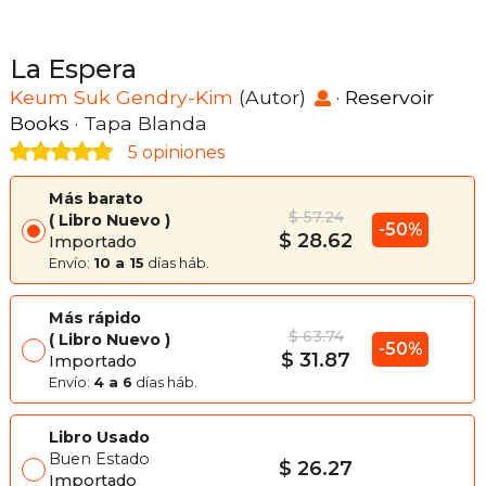
La Espera
Keum Suk Gendry-Kim
(Autor)
·
Reservoir
Books
· Tapa Blanda
5 opiniones
Más barato
$ 57.24
Libro Nuevo
-50%
$ 28.62
Importado
Envío:
10 a 15
días háb.
Más rápido
$ 63.74
Libro Nuevo
-50%
$ 31.87
Importado
Envío:
4 a 6
días háb.
Libro Usado
Buen Estado
$ 26.27
Importado