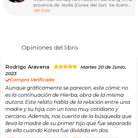
provincia de Jeolla (Corea del Sur). Se licenció
Ver más
en Bellas Artes en la Universidad Sejong, en
Seúl, y terminó su formación artística en la École
Supérieure des Arts Décoratifs de Estrasburgo.
Vivió diecisiete años en Francia y empezó a
publicar dibujando sus primeras novelas gráficas
para el mercado francés, de las que destacamos
Le chant de mon père (2012) y Jiseul (2015), así
Opiniones del libro
como L'arbre nu (2020); también ha ilustrado
numerosos libros infantiles y traducido más de
cien libros. Hierba (2017) es su primer libro en
coreano y el que mayor proyección
Rodrigo Aravena
Martes 20 de Junio,
internacional le ha dado, traducido a catorce
2023
idiomas y ganador del Premio Antifaz al Mejor
Compra Verificada
Cómic Internacional Editado en España, entre
Aunque gráficamente se parecen, este cómic no
otros prestigiosos galardones. A este han
seguido Jun (2019) y La espera (2021).
es la continuación de Hierba, obra de la misma
autora. Este relato habla de la relación entre una
madre y su hija, con un tono muy cotidiano y
cercano. Además, nos cuenta de la búsqueda que
lleva la madre de su primer hijo que fue separado
de ella cuando Korea fue dividida en dos.