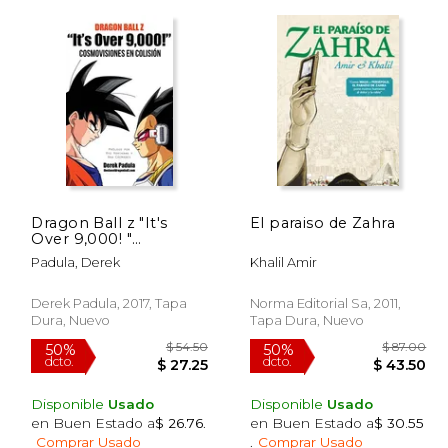
 36.79
$ 21.95
15%
25%
dcto.
dcto.
22.08
$ 18.66
Dragon Ball z "It's
El paraiso de Zahra
Over 9,000! "
Cosmovisiones en
Padula, Derek
Khalil Amir
Colisión
Derek Padula, 2017, Tapa
Norma Editorial Sa, 2011,
Dura, Nuevo
Tapa Dura, Nuevo
Disponible
Usado
Disponible
Usado
en Buen Estado a
$ 26.76
.
en Buen Estado a
$ 30.55
Comprar Usado
.
Comprar Usado