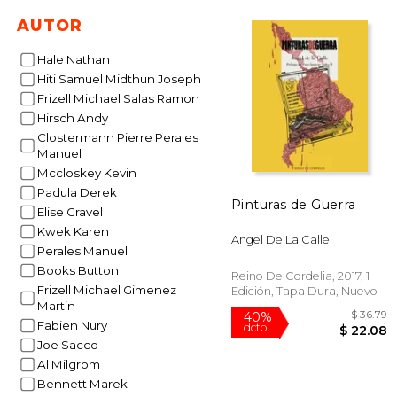
AUTOR
$
50%
Hale Nathan
dcto.
$ 
Hiti Samuel Midthun Joseph
Frizell Michael Salas Ramon
Hirsch Andy
Clostermann Pierre Perales
Manuel
Mccloskey Kevin
Padula Derek
Pinturas de Guerra
Elise Gravel
Kwek Karen
Angel De La Calle
Perales Manuel
Books Button
Reino De Cordelia, 2017, 1
Frizell Michael Gimenez
Edición, Tapa Dura, Nuevo
Martin
Fabien Nury
Joe Sacco
Al Milgrom
Bennett Marek