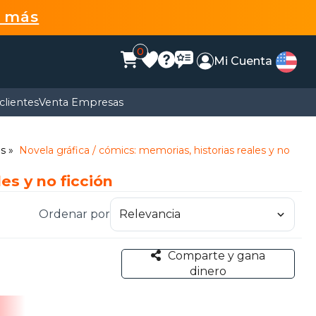
r más
0
Mi Cuenta
clientes
Venta Empresas
os
Novela gráfica / cómics: memorias, historias reales y no
es y no ficción
Ordenar por
Comparte y gana
dinero