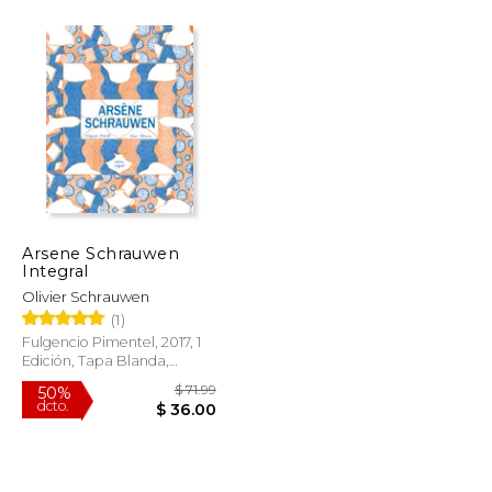
$ 32.00
$ 17.70
15%
dcto.
$ 27.20
$ 15.05
Arsene Schrauwen
Integral
Olivier Schrauwen
(1)
Fulgencio Pimentel, 2017, 1
Edición, Tapa Blanda,
Nuevo