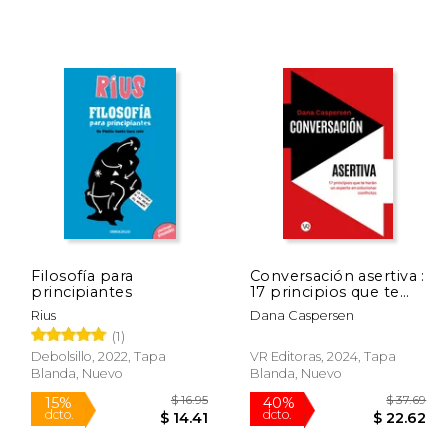
Rápido
Filosofía para
Conversación asertiva :
principiantes
17 principios que te
$ 13.99
$ 23.97
40%
15%
harán un experto en
Rius
Dana Caspersen
dcto.
dcto.
11.89
$ 14.38
solucionar conflictos
(1)
Debolsillo, 2022, Tapa
VR Editoras, 2024, Tapa
Blanda, Nuevo
Blanda, Nuevo