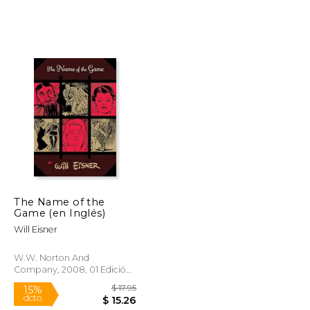
$ 87.00
$ 94.83
40%
dcto.
$ 43.50
$ 56.90
The Name of the
Game (en Inglés)
Will Eisner
W.W. Norton And
Company, 2008, 01 Edición,
Tapa Blanda, Nuevo