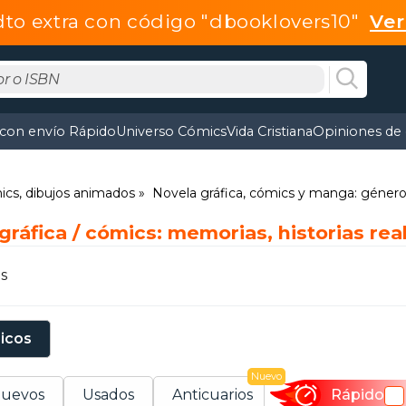
dto extra con código "dbooklovers10"
Ve
 con envío Rápido
Universo Cómics
Vida Cristiana
Opiniones de 
mics, dibujos animados
Novela gráfica, cómics y manga: géner
gráfica / cómics: memorias, historias real
s
sicos
Nuevo
uevos
Usados
Anticuarios
Rápido