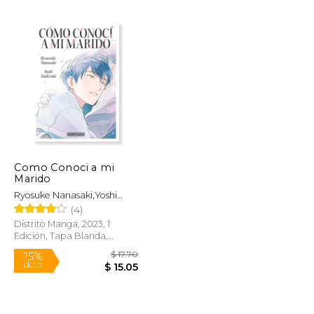
$ 21.28
$ 58.29
50%
dcto.
$ 12.77
$ 29.14
Como Conoci a mi
Marido
Ryosuke Nanasaki,Yoshi
Tsukizuki
(4)
Distrito Manga, 2023, 1
Edición, Tapa Blanda,
Nuevo