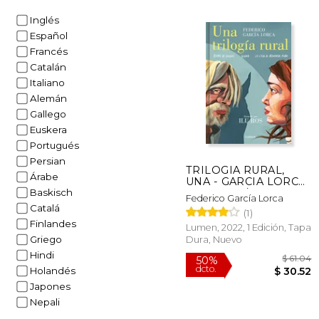
$
23%
Inglés
dcto.
$ 
Español
Francés
Catalán
Italiano
Alemán
Gallego
Euskera
Portugués
Persian
TRILOGIA RURAL,
Árabe
UNA - GARCIA LORCA,
FEDERICO/ROS, ILU -
Baskisch
Federico García Lorca
Libro Físico
Catalá
(1)
Finlandes
Lumen, 2022, 1 Edición, Tapa
Griego
Dura, Nuevo
Hindi
Holandés
Japones
Nepali