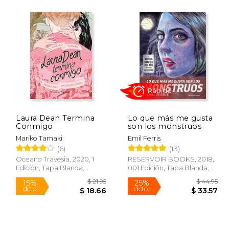
 61.04
$ 32.99
32%
15%
dcto.
dcto.
30.52
$ 22.46
Laura Dean Termina
Lo que más me gusta
Conmigo
son los monstruos
Mariko Tamaki
Emil Ferris
(6)
(13)
Oceano Travesia, 2020, 1
RESERVOIR BOOKS, 2018,
Edición, Tapa Blanda,
001 Edición, Tapa Blanda,
Rápido
Nuevo
Nuevo