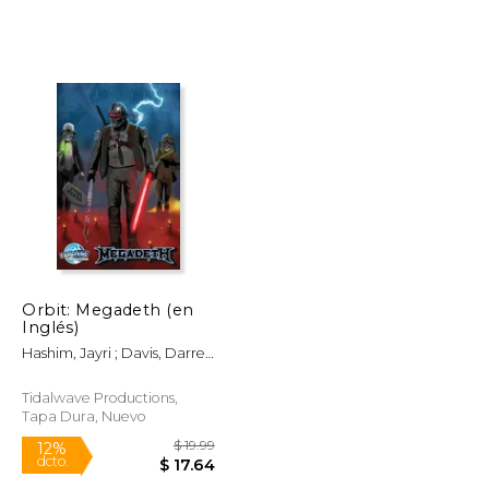
$ 14.99
$ 17.95
15%
dcto.
$ 12.74
$ 15.26
Orbit: Megadeth (en
Inglés)
Hashim, Jayri ; Davis, Darren
G.
Tidalwave Productions,
Tapa Dura, Nuevo