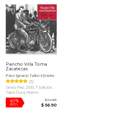
$ 44.95
$ 71.99
50%
dcto.
$ 33.57
$ 36.00
Pancho Villa Toma
Zacatecas
Paco Ignacio Taibo Ii,Eneko
(3)
Sexto Piso, 2013, 1º Edición,
Tapa Dura, Nuevo