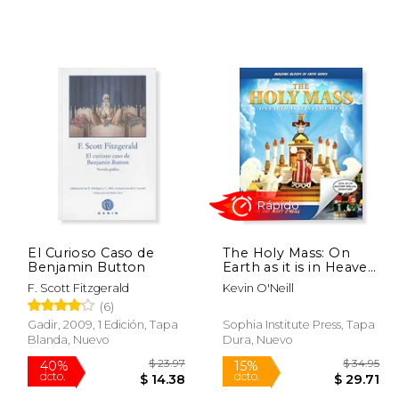
Rápido
 63.77
$ 32.95
6%
15%
dcto.
dcto.
31.89
$ 31.01
El Curioso Caso de
The Holy Mass: On
Benjamin Button
Earth as it is in Heaven
(Building Blocks of
F. Scott Fitzgerald
Kevin O'Neill
Faith Series) (en
(6)
Inglés)
Gadir, 2009, 1 Edición, Tapa
Sophia Institute Press, Tapa
Blanda, Nuevo
Dura, Nuevo