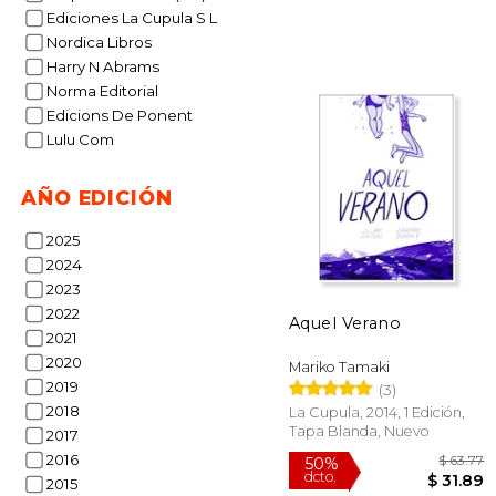
Ediciones La Cupula S L
Nordica Libros
Harry N Abrams
Norma Editorial
Edicions De Ponent
Lulu Com
16%
dcto.
$ 
AÑO EDICIÓN
2025
2024
2023
2022
Aquel Verano
2021
2020
Mariko Tamaki
2019
(3)
2018
La Cupula, 2014, 1 Edición,
Tapa Blanda, Nuevo
2017
2016
2015