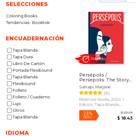
SELECCIONES
Coloring Books
Tendencias : Booktok
ENCUADERNACIÓN
Tapa Blanda
Tapa Dura
Libro De Cartón
Portada Flexibound
Persépolis /
Tapa Blanda
Persepolis: The Story
Rápido
Flexibound
of a Childhood
Satrapi, Marjane
Folleto
(51)
Folleto / Cuaderno
Reservoir Books, 2020, 1
Lujo
Edición, Tapa Blanda,
Nuevo
Otros
Tapa Blanda
IDIOMA