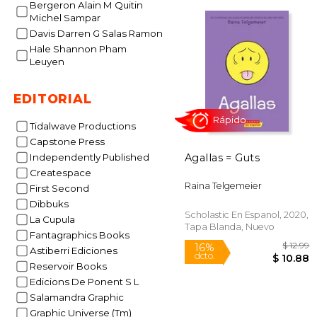
Bergeron Alain M Quitin
Michel Sampar
Davis Darren G Salas Ramon
Hale Shannon Pham
Leuyen
$
40%
dcto.
$ 
EDITORIAL
Tidalwave Productions
Capstone Press
Agallas = Guts
Independently Published
Createspace
Raina Telgemeier
First Second
Dibbuks
Scholastic En Espanol, 2020,
La Cupula
Tapa Blanda, Nuevo
Fantagraphics Books
Astiberri Ediciones
Reservoir Books
Rápido
Edicions De Ponent S L
Salamandra Graphic
Graphic Universe (Tm)