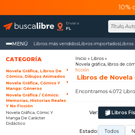
10% 
Enviar a
FL
MENÚ
Libros más vendidos
Libros importados
Libros
Inicio
Libros
CATEGORÍA
Novela gráfica, libros de có
ficción
Novela Gráfica, Libros De
Libros de Novela 
Cómics, Dibujos Animados
Novela Gráfica, Cómics Y
Manga: Géneros
Encontramos 4.072 Libro
Novela Gráfica / Cómics:
Memorias, Historias Reales
Y No Ficción
Ver:
Libros Fí
Novela Gráfica, Cómic Y
Manga De Carácter
Didáctico
Estado:
Todos
N