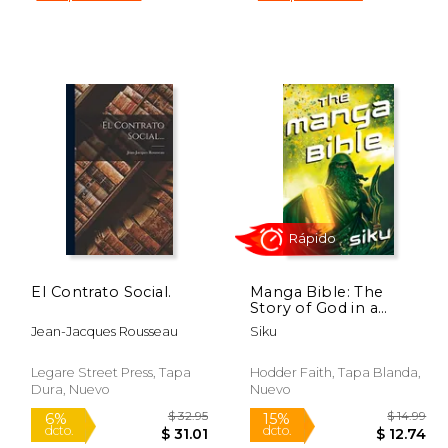
$ 12.99
$ 54.50
50%
50%
dcto.
dcto.
10.88
$ 27.25
El Contrato Social.
Manga Bible: The
Story of God in a
Graphic Novel (en
Jean-Jacques Rousseau
Siku
Inglés)
Legare Street Press, Tapa
Hodder Faith, Tapa Blanda,
Dura, Nuevo
Nuevo