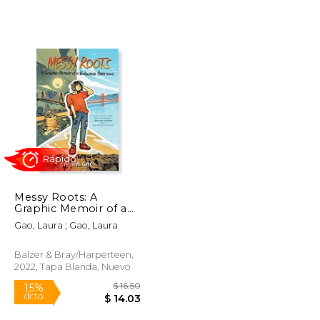
Messy Roots: A
Graphic Memoir of a
$ 34.95
$ 19.99
12%
Wuhanese American
Gao, Laura ; Gao, Laura
dcto.
$ 29.71
$ 17.64
(en Inglés)
Balzer & Bray/Harperteen,
2022, Tapa Blanda, Nuevo