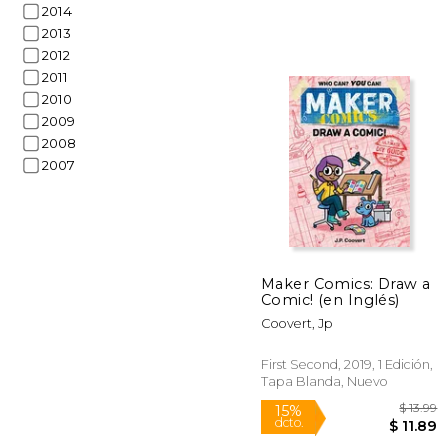
2014
2013
2012
2011
2010
2009
2008
2007
$
50%
dcto.
$ 
Maker Comics: Draw a
Comic! (en Inglés)
Coovert, Jp
First Second, 2019, 1 Edición,
Tapa Blanda, Nuevo