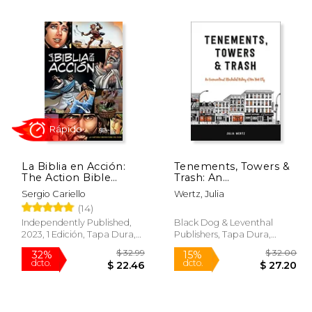
 23.95
$ 47.90
50%
40%
dcto.
dcto.
18.43
$ 23.95
La Biblia en Acción:
Tenements, Towers &
The Action Bible
Trash: An
Spanish Edition
Unconventional
Sergio Cariello
Wertz, Julia
(Action Bible Series)
Illustrated History of
(14)
New York City (en
Rápido
Inglés)
Independently Published,
Black Dog & Leventhal
2023, 1 Edición, Tapa Dura,
Publishers, Tapa Dura,
Nuevo
Nuevo