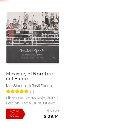
Mexique, el Nombre
del Barco
Mar&Iacute;A Jos&Eacute;
Ferrada
(1)
Libros Del Zorro Rojo, 2017, 1
Edición, Tapa Dura, Nuevo