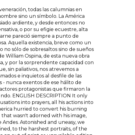
veneración, todas las calumnias en
 hombre sino un símbolo. La América
siado ardiente, y desde entonces no
sativa, o por su efigie ecuestre, alta
 carne pareció siempre a punto de
osa. Aquella existencia, breve como un
do no sólo de sobresaltos sino de sueños
 de William Ospina, de esta nueva obra
sa, y por la sorprendente capacidad con
e, sin paliativos, nos atrevemos a
mados e inquietos al desfile de las
s - nunca exentos de ese hálito de
actores protagonistas que firmaron la
 mundo. ENGLISH DESCRIPTION It only
sations into prayers, all his actions into
erica hurried to convert his burning
 that wasn't adorned with his image,
the Andes. Astonished and uneasy, we
ed, to the harshest portraits, of the