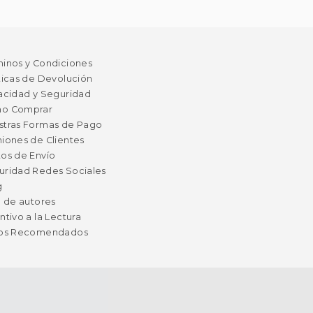
minos y Condiciones
ticas de Devolución
acidad y Seguridad
o Comprar
stras Formas de Pago
iones de Clientes
os de Envío
uridad Redes Sociales
g
a de autores
ntivo a la Lectura
ros Recomendados