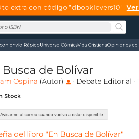
dto extra con código "dbooklovers10"
Ve
 con envío Rápido
Universo Cómics
Vida Cristiana
Opiniones de 
 Busca de Bolívar
liam Ospina
(Autor)
·
Debate Editorial
· 
in Stock
Avisarme al correo cuando vuelva a estar disponible
ña del libro "En Busca de Bolívar"