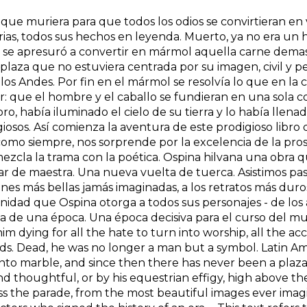
que muriera para que todos los odios se convirtieran en 
rias, todos sus hechos en leyenda. Muerto, ya no era un
a se apresuró a convertir en mármol aquella carne dema
laza que no estuviera centrada por su imagen, civil y pen
los Andes. Por fin en el mármol se resolvía lo que en la
r: que el hombre y el caballo se fundieran en una sola c
o, había iluminado el cielo de su tierra y lo había llena
iosos. Así comienza la aventura de este prodigioso libro
como siempre, nos sorprende por la excelencia de la pro
zcla la trama con la poética. Ospina hilvana una obra qu
car de maestra. Una nueva vuelta de tuerca. Asistimos pas
nes más bellas jamás imaginadas, a los retratos más duro
idad que Ospina otorga a todos sus personajes - de los 
ria de una época. Una época decisiva para el curso del
im dying for all the hate to turn into worship, all the accu
ds. Dead, he was no longer a man but a symbol. Latin Am
into marble, and since then there has never been a plaza
and thoughtful, or by his equestrian effigy, high above 
s the parade, from the most beautiful images ever imagin