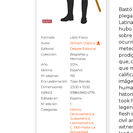
Bastó 
plega
Latin
hubo p
sobre 
Formato
Libro Físico
ocurri
Autor
William Ospina
meteor
Editorial
Debate Editorial
prodig
Colección
Biografías y
Memorias
que, 
Año
2014
que me
Idioma
Español
califi
N° páginas
192
imáge
Encuadernación
Tapa Blanda
human
Dimensiones
23.00 x 15.00
ISBN13
9788499924779
histo
Editado en
España
took h
N° edición
1
legen
Categorías
México,
flesh 
Centroamérica,
Sudamérica,
civil 
Latinoamérica
witnes
C. 1500 Hasta La
Actualidad