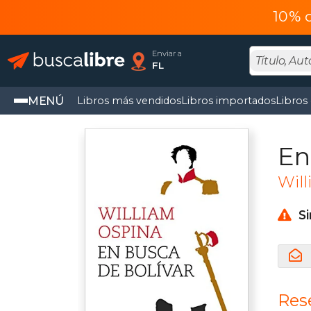
10% 
Enviar a
FL
MENÚ
Libros más vendidos
Libros importados
Libros
En
Wil
S
Rese