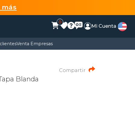
r más
0
Mi Cuenta
clientes
Venta Empresas
Compartir
Tapa Blanda