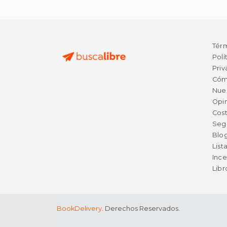
Tér
Polí
Priv
Cóm
Nue
Opin
Cost
Seg
Blo
List
Ince
Lib
BookDelivery
. Derechos Reservados.