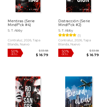
Mentiras (Serie
Distracción (Serie
Mindf*ck #4)
Mindf*ck #2)
S. T. Abby
S. T. Abby
(1)
Contraluz, 2026, Tapa
Contraluz, 2026, Tapa
Blanda, Nuevo
Blanda, Nuevo
$ 33.58
$ 33.
50%
50%
dcto.
dcto.
$ 16.79
$ 16.