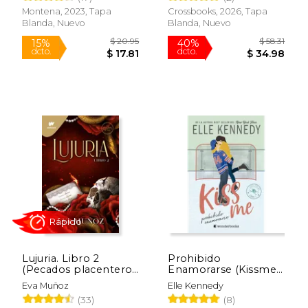
Montena, 2023, Tapa
Crossbooks, 2026, Tapa
Blanda, Nuevo
Blanda, Nuevo
$ 19.99
$ 24.
15%
15%
dcto.
dcto.
$ 16.99
$ 21.
Lujuria. Libro 2
Prohibido
(Pecados placenteros
Enamorarse (Kissme
2)
1)
Eva Muñoz
Elle Kennedy
Rápido
Rápido
(33)
(8)