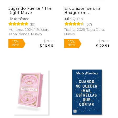
Jugando Fuerte / The
El corazón de una
Right Move
Bridgerton
(Bridgerton 6) -
Liz Tomforde
Julia Quinn
Edición coleccionista
(19)
(37)
Montena, 2024, 1 Edición,
Titania, 2025, Tapa Dura,
Tapa Blanda, Nuevo
Nuevo
$ 22.95
$ 21
15%
15%
dcto.
dcto.
$ 19.51
$ 18.
Rápido
Rápido