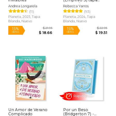
blanda / español
Andrea Longarela
Rebecca Yarros
(11)
(93)
Planeta, 2023, Tapa
Planeta, 2024, Tapa
Blanda, Nuevo
Blanda, Nuevo
$ 19.99
$ 21
15%
15%
dcto.
dcto.
$ 16.99
$ 18.
Un Amor de Verano
Por un Beso
Complicado
(Bridgerton 7) -