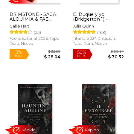
BRIMSTONE - SAGA
El Duque y yo
$ 16.99
$ 26.
15%
15%
ALQUIMIA & FAE
(Bridgerton 1) -
dcto.
dcto.
$ 14.44
$ 22.
VOL. 2 (EDICIÓN EN
Edición coleccionista
Callie Hart
Julia Quinn
TAPA DURA Y
(23)
(168)
CANTOS TINTADOS)
Faeris Editorial, 2026, Tapa
Titania, 2024, 3 Edición,
Dura, Nuevo
Tapa Dura, Nuevo
Rápido