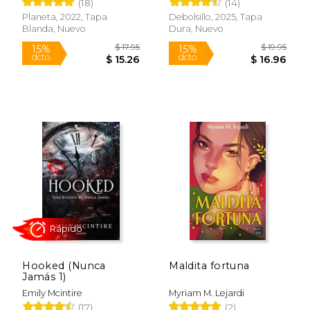
(18)
(14)
Planeta, 2022, Tapa
Debolsillo, 2025, Tapa
Blanda, Nuevo
Dura, Nuevo
$ 21.95
$ 13
19%
15%
dcto.
dcto.
$ 17.71
$ 11.
Hooked (Nunca
Maldita fortuna
Rápido
Jamás 1)
Emily Mcintire
Myriam M. Lejardi
(17)
(2)