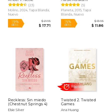
$ 19.99
$ 26.
15%
15%
(23)
(5)
dcto.
dcto.
$ 16.99
$ 22.
Molino, 2024, Tapa Blanda,
Planeta, 2015, Tapa
Nuevo
Blanda, Nuevo
Rápido
Reckless: Sin miedo
Twisted 2. Twisted
(Chestnut Springs 4)
Games
Elsie Silver
Ana Huang