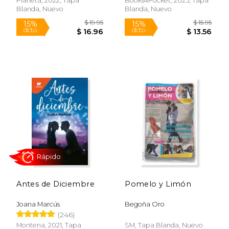
Planeta, 2022, Tapa
Books4Pocket, 2025, Tapa
Blanda, Nuevo
Blanda, Nuevo
Rápido
$ 20.95
$ 58
15%
40%
dcto.
dcto.
$ 17.81
$ 34.
Antes de Diciembre
Pomelo y Limón
Joana Marcús
Begoña Oro
(246)
Montena, 2021, Tapa
SM, Tapa Blanda, Nuevo