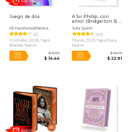
$ 26.95
$ 22.
15%
15%
dcto.
dcto.
$ 22.91
$ 19.
Juego de dos
A Sir Phillip, con
amor (Bridgerton 5) -
Edición coleccionista
Ali Hazelwood;Nerea
Julia Quinn
Gilabert Giménez
(2)
(49)
Contraluz, 2026, Tapa
Titania, 2025, Tapa Dura,
Blanda, Nuevo
Nuevo
Rápido