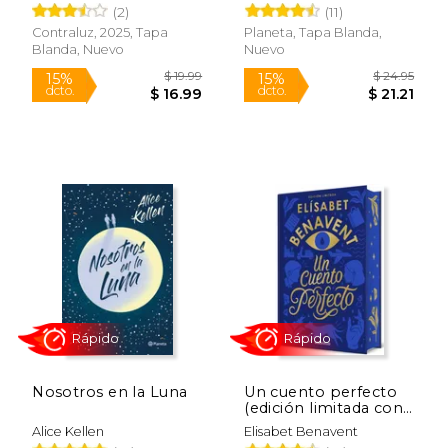
(2)
(11)
Contraluz, 2025, Tapa
Planeta, Tapa Blanda,
Blanda, Nuevo
Nuevo
$ 62.69
$ 19
50%
15%
dcto.
dcto.
$ 31.34
$ 16.
Rápido
Rápido
Nosotros en la Luna
Un cuento perfecto
(edición limitada con
cantos tintados)
Alice Kellen
Elisabet Benavent