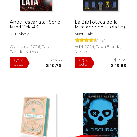
Ángel escarlata (Serie
La Biblioteca de la
Mindf*ck #3)
Medianoche (Bolsillo)
S. T. Abby
Matt Haig
(33)
Contraluz, 2026, Tapa
AdN, 2024, Tapa Blanda,
Blanda, Nuevo
Nuevo
$ 33.58
$ 39.
50%
50%
dcto.
dcto.
$ 16.79
$ 19.