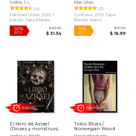
Collins, J. L.
Elsie Silver
(4)
(3)
Ediciones Urano, 2022, 1
Contraluz, 2025, Tapa
Edición, Tapa Blanda,
Blanda, Nuevo
Nuevo
Rápido
El libro de Azrael
Tokio Blues /
(Dioses y monstruos
Norwegian Wood
1)
Amber V. Nicole
Haruki Murakami