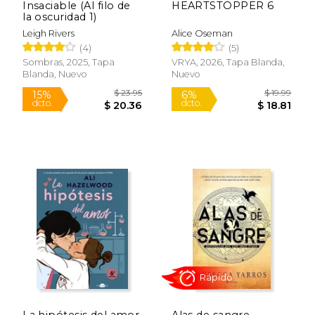
Insaciable (Al filo de
HEARTSTOPPER 6
la oscuridad 1)
Leigh Rivers
Alice Oseman
(4)
(5)
Sombras, 2025, Tapa
VRYA, 2026, Tapa Blanda,
Blanda, Nuevo
Nuevo
$ 26.95
$ 64.
15%
50%
dcto.
dcto.
$ 22.91
$ 32.
La hipótesis del amor
Alas de sangre