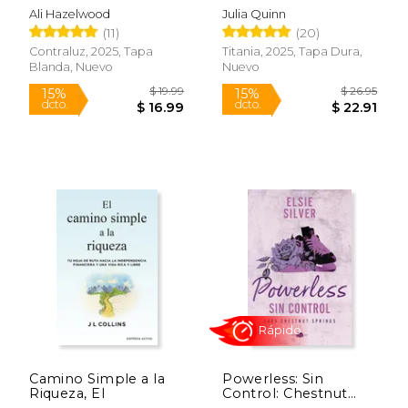
Edición coleccionista
Ali Hazelwood
Julia Quinn
(11)
(20)
Contraluz, 2025, Tapa
Titania, 2025, Tapa Dura,
Blanda, Nuevo
Nuevo
Rápido
Rápido
Camino Simple a la
Powerless: Sin
$ 21.95
$ 22.
15%
15%
Riqueza, El
Control: Chestnut
dcto.
dcto.
$ 18.66
$ 19.
Springs 3