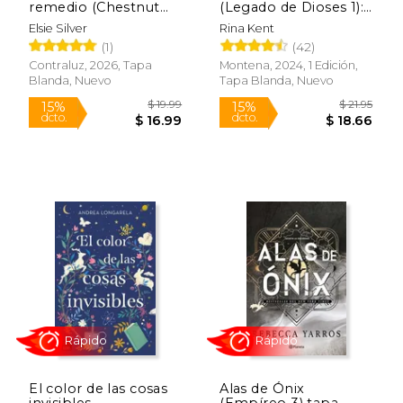
remedio (Chestnut
(Legado de Dioses 1):
Springs 5)
Un Dark Romance
Elsie Silver
Rina Kent
Universitario
(1)
(42)
Contraluz, 2026, Tapa
Montena, 2024, 1 Edición,
Blanda, Nuevo
Tapa Blanda, Nuevo
Rápido
$ 33.69
$ 22.
50%
27%
dcto.
dcto.
$ 16.85
$ 16.
El color de las cosas
Alas de Ónix
invisibles
(Empíreo 3) tapa