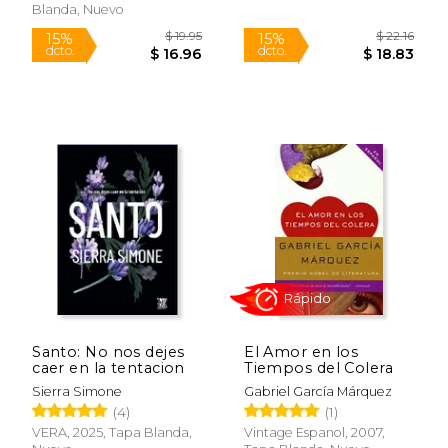
Blanda, Nuevo
Rápido
$ 27.95
$ 49.
34%
50%
dcto.
dcto.
$ 18.52
$ 24.
Santo: No nos dejes
El Amor en los
caer en la tentacion
Tiempos del Colera
Sierra Simone
Gabriel García Márquez
(4)
(1)
VERA, 2025, Tapa Blanda,
Vintage Espanol, 2007,