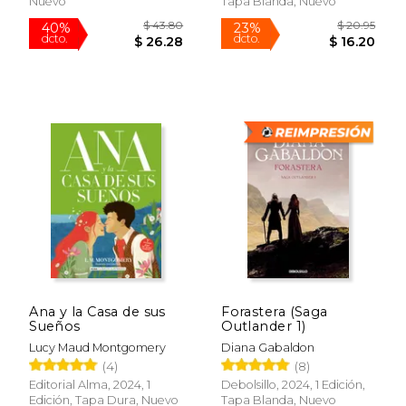
Nuevo
Tapa Blanda, Nuevo
Rápido
$ 19.95
$ 15
15%
15%
dcto.
dcto.
$ 16.96
$ 13.
Ana y la Casa de sus
Forastera (Saga
Sueños
Outlander 1)
Lucy Maud Montgomery
Diana Gabaldon
(4)
(8)
Editorial Alma, 2024, 1
Debolsillo, 2024, 1 Edición,
Edición, Tapa Dura, Nuevo
Tapa Blanda, Nuevo