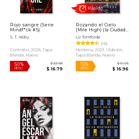
Rojo sangre (Serie
Rozando el Cielo
Mindf*ck #5)
(Mile High) (la Ciudad
de los Vientos 1)
S. T. Abby
Liz Tomforde
(16)
Contraluz, 2026, Tapa
Montena, 2023, 1 Edición,
Blanda, Nuevo
Tapa Blanda, Nuevo
Rápido
$ 33.58
$ 19
50%
15%
dcto.
dcto.
$ 16.79
$ 16.