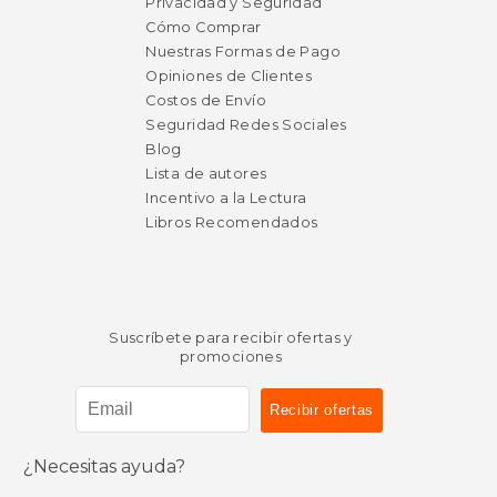
Privacidad y Seguridad
Cómo Comprar
Nuestras Formas de Pago
Opiniones de Clientes
Costos de Envío
Seguridad Redes Sociales
Blog
Lista de autores
Incentivo a la Lectura
Libros Recomendados
Suscríbete para recibir ofertas y
promociones
$ 20.95
$ 24.
¿Necesitas ayuda?
15%
15%
dcto.
dcto.
$ 17.81
$ 21.