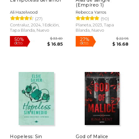
(Empíreo 1)
Ali Hazelwood
Rebecca Yarros
(27)
(90)
Contraluz, 2024, 1 Edición,
Planeta, 2023, Tapa
Tapa Blanda, Nuevo
Blanda, Nuevo
Rápido
$ 23.95
$ 19
15%
6%
dcto.
dcto.
$ 20.36
$ 18.
Hopeless: Sin
God of Malice