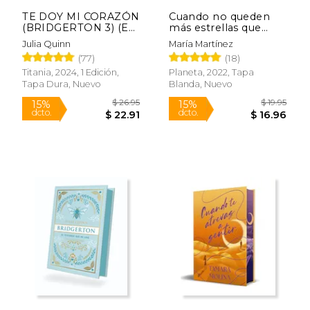
TE DOY MI CORAZÓN
Cuando no queden
(BRIDGERTON 3) (ED.
más estrellas que
ESPECIAL)
contar
Julia Quinn
María Martínez
(77)
(18)
Titania, 2024, 1 Edición,
Planeta, 2022, Tapa
Tapa Dura, Nuevo
Blanda, Nuevo
$ 19.95
$ 26.
15%
15%
dcto.
dcto.
$ 16.96
$ 22.