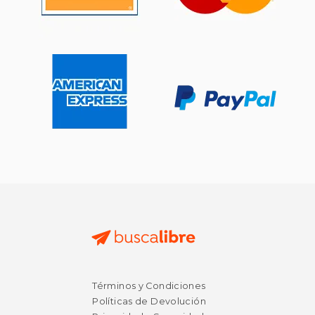
Rápido
$ 43.80
$ 20.
40%
23%
dcto.
dcto.
$ 26.28
$ 16.
Términos y Condiciones
Políticas de Devolución