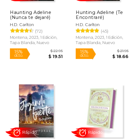
Haunting Adeline
Hunting Adeline (Te
(Nunca te dejaré)
Encontraré)
H.D. Carlton
H.D. Carlton
$ 32.99
$ 60.
15%
50%
(72)
(45)
dcto.
dcto.
$ 28.04
$ 30.
Montena, 2023, 1 Edición,
Montena, 2023, 1 Edición,
Tapa Blanda, Nuevo
Tapa Blanda, Nuevo
Rápido
Rápido