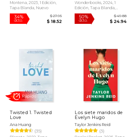
Montena, 2023, 1 Edición,
Wonderbooks, 2024, 1
Tapa Blanda, Nuevo
Edición, Tapa Blanda,
Nuevo
$ 17.95
$ 19
15%
15%
dcto.
dcto.
$ 15.26
$ 16.
Twisted 1. Twisted
Los siete maridos de
Love
Evelyn Hugo
Ana Huang
Taylor Jenkins Reid
(35)
(3)