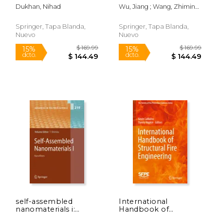
Conference on
Dukhan, Nihad
Wu, Jiang ; Wang, Zhiming
Porous Metals and
M.
Metallic Foams
(Metfoam 2019) (en
Springer, Tapa Blanda,
Springer, Tapa Blanda,
Inglés)
Nuevo
Nuevo
$ 139.99
$ 129.
15%
15%
dcto.
dcto.
$ 118.99
$ 110.
self-assembled
International
nanomaterials i:
Handbook of
nanofibers (en Inglés)
Structural Fire