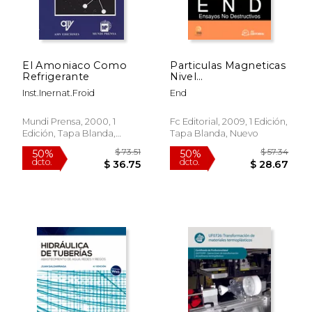
$ 219.62
$ 102.
50%
50%
dcto.
dcto.
$ 109.81
$ 51.
El Amoniaco Como
Particulas Magneticas
Refrigerante
Nivel
Ii(9788492735044)
Inst.Inernat.Froid
End
Mundi Prensa, 2000, 1
Fc Editorial, 2009, 1 Edición,
Edición, Tapa Blanda,
Tapa Blanda, Nuevo
Nuevo