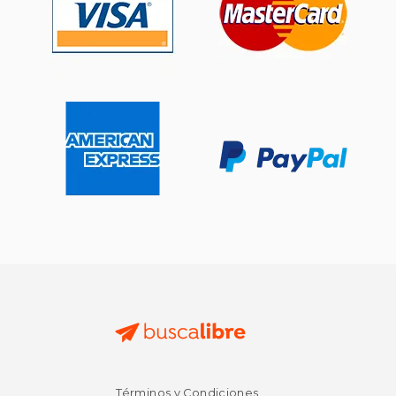
$ 109.99
$ 549.
15%
15%
dcto.
dcto.
$ 93.49
$ 467.
Términos y Condiciones