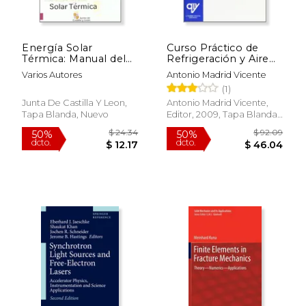
Energía Solar
Curso Práctico de
Térmica: Manual del
Refrigeración y Aire
Proyectista
Acondicionado
Varios Autores
Antonio Madrid Vicente
(1)
Junta De Castilla Y Leon,
Antonio Madrid Vicente,
Tapa Blanda, Nuevo
Editor, 2009, Tapa Blanda,
$ 80.01
$ 152
50%
50%
Nuevo
dcto.
dcto.
$ 40.00
$ 76.