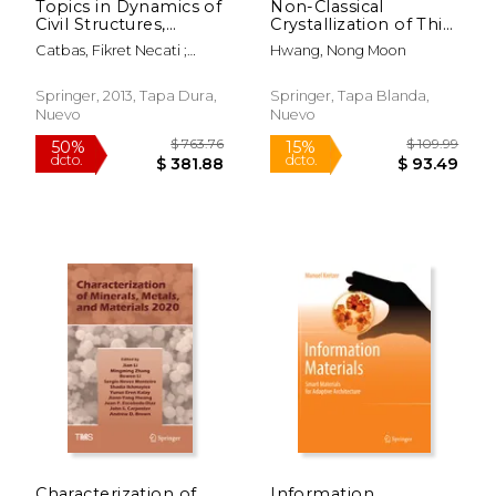
Topics in Dynamics of
Non-Classical
$ 219.99
$ 219.
15%
15%
Civil Structures,
Crystallization of Thin
dcto.
dcto.
$ 186.99
$ 186.
Volume 4:
Films and
Catbas, Fikret Necati ;
Hwang, Nong Moon
Proceedings of the
Nanostructures in
Pakzad, Shamim ; Racic,
31st Imac, a
CVD and Pvd
Vitomir
Conference on
Processes (en Inglés)
Springer, 2013, Tapa Dura,
Springer, Tapa Blanda,
Structural Dynamics,
Nuevo
Nuevo
2013 (en Inglés)
Characterization of
Information