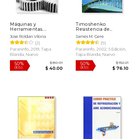
Máquinas y
Timoshenko
Herramientas.
Resistencia de
Procesos y Cálculos
Materiales
Jose Roldan Viloria
James M. Gere
Mecánicos
$ 89.88
$ 55.
50%
50%
(2)
(9)
dcto.
dcto.
$ 44.94
$ 27.
Paraninfo, 2019, Tapa
Paraninfo, 2002, 5 Edición,
Blanda, Nuevo
Tapa Blanda, Nuevo