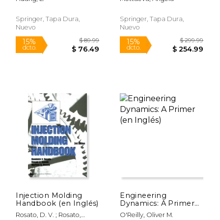
Bodies:
Selected Papers (en
Multidisciplinary
Inglés)
Engineering (en
Springer, Tapa Dura,
Springer, Tapa Dura,
Inglés)
Nuevo
Nuevo
$ 169.99
$ 169.
15%
15%
dcto.
dcto.
$ 144.49
$ 144.
Injection Molding
Engineering
Handbook (en Inglés)
Dynamics: A Primer
(en Inglés)
Rosato, D. V. ; Rosato,
O'Reilly, Oliver M.