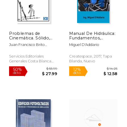
Problemas de
Manual De Hidráulica:
Cinemática. Sólido,
Fundamentos,
Rígido y Mecanismos
Aplicaciones Y
Juan Francisco Brito
Miguel D'Addario
Planos: 1 (Ecu)
Ejercicios (spanish
D&Iacute;Az
Edition)
Servicios Editoriales
Createspace, 2017, Tapa
Generales Costa Blanca
Blanda, Nuevo
S.L., 2021, 1 Edición, Tapa
Blanda, Nuevo
$ 55.99
$ 14
50%
12%
dcto.
dcto.
$ 27.99
$ 12.