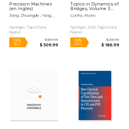
Precision Machines
Topics in Dynamics of
(en Inglés)
Bridges, Volume 3:
Proceedings of the
Jiang, Zhuangde ; Yang,
Cunha, Alvaro
31st Imac, a
Shuming
Conference on
Structural Dynamics,
Springer, Tapa Dura,
Springer, 2013, Tapa Dura,
2013 (en Inglés)
Nuevo
Nuevo