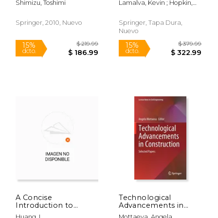
Shimizu, Toshimi
Lamalva, Kevin ; Hopkin,
Engineering (en
Danny
Inglés)
Springer, 2010, Nuevo
Springer, Tapa Dura,
Nuevo
$ 219.99
$ 219.
15%
15%
dcto.
dcto.
$ 186.99
$ 186.
A Concise
Technological
Introduction to
Advancements in
Mechanics of Rigid
Construction:
Huang, L.
Mottaeva, Angela