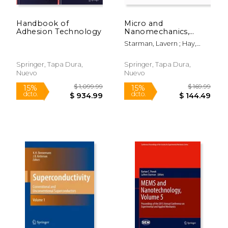
Handbook of
Micro and
Adhesion Technology
Nanomechanics,
Volume 5:
Starman, Lavern ; Hay,
Proceedings of the
Jenny
2017 Annual
Conference on
Springer, Tapa Dura,
Springer, Tapa Dura,
Experimental and
Nuevo
Nuevo
Applied Mechanics
(en Inglés)
$ 763.76
$ 219.
50%
15%
dcto.
dcto.
$ 381.88
$ 186.