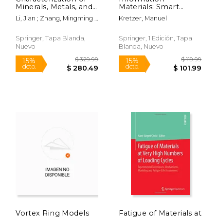
Minerals, Metals, and
Materials: Smart
Materials 2020 (en
Materials for Adaptive
Li, Jian ; Zhang, Mingming ;
Kretzer, Manuel
Inglés)
Architecture (en
$ 599.99
$ 219.
Li, Bowen
15%
15%
Inglés)
dcto.
dcto.
$ 509.99
$ 186.
Springer, Tapa Blanda,
Springer, 1 Edición, Tapa
Nuevo
Blanda, Nuevo
Vortex Ring Models
Fatigue of Materials at