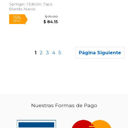
Nilesh
Springer, 1 Edición, Tapa
Blanda, Nuevo
1
2
3
4
5
Página Siguiente
Nuestras Formas de Pago
$ 89.99
$ 59.
15%
15%
dcto.
dcto.
$ 76.49
$ 50.