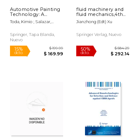
Automotive Painting
fluid machinery and
Technology: A
fluid mechanics,4th
Monozukuri-
international
Toda, Kimio ; Salazar,
Jianzhong (edt) Xu
Hitozukuri
symposium (4th
Abraham ; Saito, Kozo
Perspective (en
isfmfe)
Inglés)
Springer, Tapa Blanda,
Springer Verlag, Nuevo
Nuevo
$ 649.00
$ 169.
15%
15%
dcto.
dcto.
$ 551.65
$ 144.