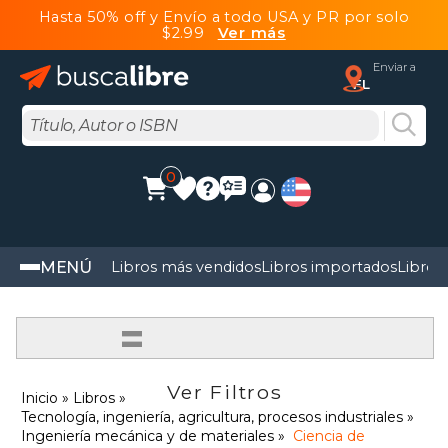
Hasta 50% off y Envío a todo USA y PR por solo
$2.99
Ver más
Enviar a
FL
0
MENÚ
Libros más vendidos
Libros importados
Libros
=
Ver Filtros
Inicio
Libros
Tecnología, ingeniería, agricultura, procesos industriales
Ingeniería mecánica y de materiales
Ciencia de