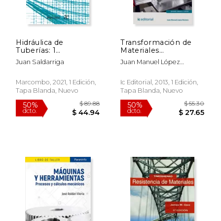
Hidráulica de
Transformación de
$ 73.51
$ 57.
50%
50%
Tuberías: 1
Materiales
dcto.
dcto.
$ 36.75
$ 28.
(Alfaomega)
Termoplásticos.
Juan Saldarriga
Juan Manuel López
Quit0209 -
Romero
Operaciones de
Transformación de
Marcombo, 2021, 1 Edición,
Ic Editorial, 2013, 1 Edición,
Polímeros
Tapa Blanda, Nuevo
Tapa Blanda, Nuevo
Termoplásticos