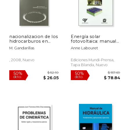
nacionalizacion de los
Energía solar
hidrocarburos en
fotovoltaica: manual
bolivia
práctico (Adaptado al
M. Gandarillas
Anne Labouret
código técnico de la
edificación)
, 2008, Nuevo
Ediciones Mundi-Prensa,
Tapa Blanda, Nuevo
$ 52.10
$ 157
50%
50%
dcto.
dcto.
$ 26.05
$ 78.