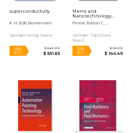
superconductivity
Mems and
Nanotechnology,
Volume 5:
K. H. (edt) Bennemann
Prorok, Barton C. ;
Proceedings of the
Starman, Lavern
2015 Annual
Conference on
Springer Verlag, Nuevo
Springer, Tapa Dura,
Experimental and
Nuevo
Applied Mechanics
(en Inglés)
$ 1,099.99
$ 169.
15%
15%
dcto.
dcto.
$ 934.99
$ 144.