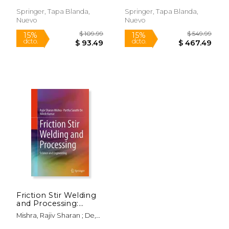
Method (en Inglés)
Springer, Tapa Blanda,
Springer, Tapa Blanda,
Nuevo
Nuevo
$ 89.99
$ 299.
15%
15%
dcto.
dcto.
$ 76.49
$ 254.
Friction Stir Welding
and Processing:
Science and
Mishra, Rajiv Sharan ; De,
Engineering (en
Partha Sarathi ; Kumar,
Inglés)