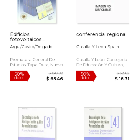
Edificios
conferencia_regional_del
fotovoltaicos.
tecnicas y programas
Argul/castro/delgado
Castilla-Y-Leon-Spain
de simulacion + CD
Promotora General De
Castilla Y León. Consejería
Estudios, Tapa Dura, Nuevo
De Educación Y Cultura,
Tapa Blanda, Nuevo