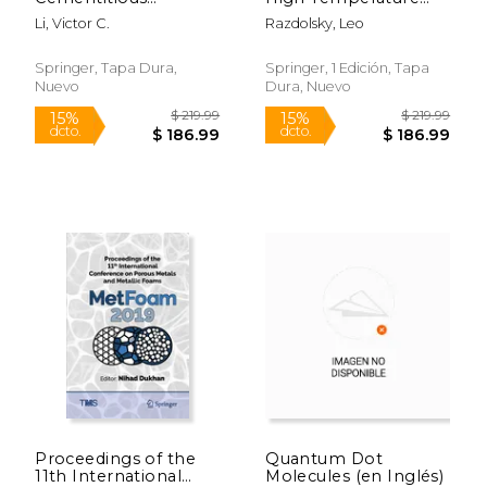
Composites (Ecc):
Engineering: Creep
Li, Victor C.
Razdolsky, Leo
Bendable Concrete
and Structural Fire
for Sustainable and
Resistance (en Inglés)
Resilient
Springer, Tapa Dura,
Springer, 1 Edición, Tapa
Infrastructure (en
Nuevo
Dura, Nuevo
Inglés)
$ 329.99
$ 119
15%
15%
dcto.
dcto.
$ 280.49
$ 101.
Proceedings of the
Quantum Dot
11th International
Molecules (en Inglés)