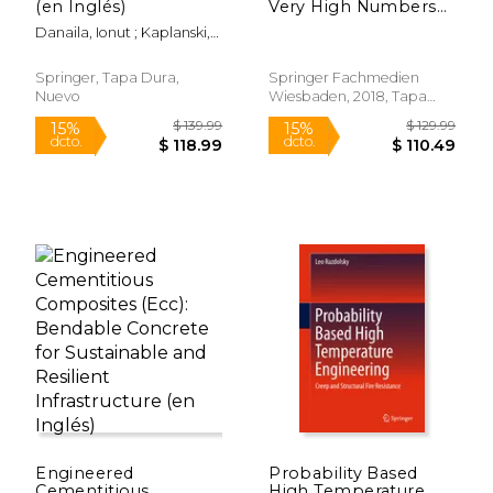
(en Inglés)
Very High Numbers
of Loading Cycles:
Danaila, Ionut ; Kaplanski,
Experimental
Felix ; Sazhin, Sergei S.
Techniques,
Mechanisms,
Springer, Tapa Dura,
Springer Fachmedien
Modeling and Fatigue
Nuevo
Wiesbaden, 2018, Tapa
$ 763.76
$ 109.
50%
15%
Life Assessment (en
Dura, Nuevo
dcto.
dcto.
$ 381.88
$ 93.
Inglés)
Engineered
Probability Based
Cementitious
High Temperature