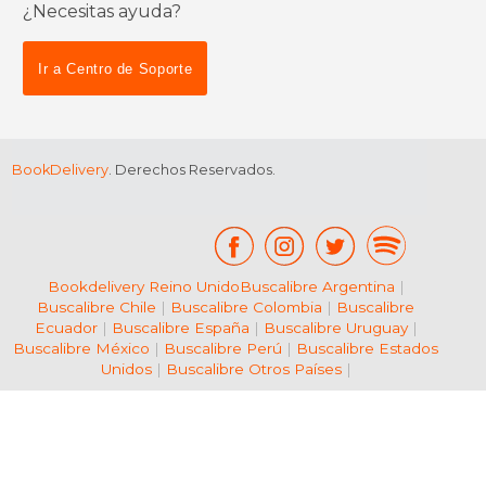
¿Necesitas ayuda?
$ 99.00
15%
dcto.
$ 84.15
Ir a Centro de Soporte
BookDelivery
. Derechos Reservados.
Bookdelivery Reino Unido
Buscalibre Argentina
|
Buscalibre Chile
|
Buscalibre Colombia
|
Buscalibre
Ecuador
|
Buscalibre España
|
Buscalibre Uruguay
|
Buscalibre México
|
Buscalibre Perú
|
Buscalibre Estados
Unidos
|
Buscalibre Otros Países
|