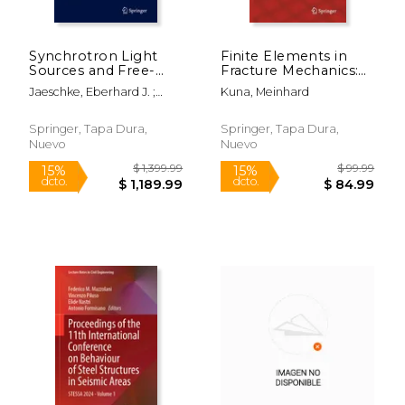
Synchrotron Light
Finite Elements in
Sources and Free-
Fracture Mechanics:
Electron Lasers:
Theory - Numerics -
Jaeschke, Eberhard J. ;
Kuna, Meinhard
Accelerator Physics,
Applications (en
Khan, Shaukat ; Schneider,
Instrumentation and
Inglés)
Jochen R.
Science Applications
Springer, Tapa Dura,
Springer, Tapa Dura,
(en Inglés)
Nuevo
Nuevo
$ 24.34
$ 92.
50%
50%
dcto.
dcto.
$ 12.17
$ 46.