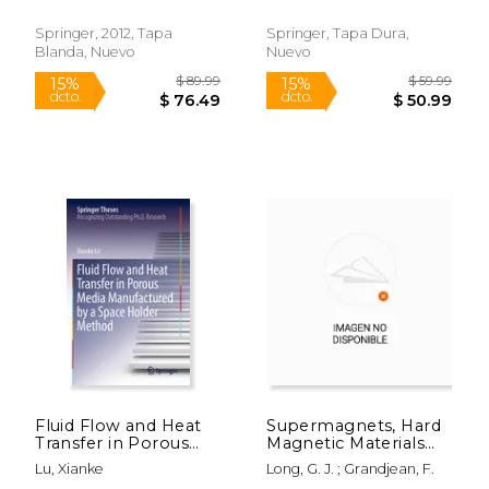
Marlene G.
Springer, 2012, Tapa
Springer, Tapa Dura,
Blanda, Nuevo
Nuevo
$ 219.99
$ 379.
15%
15%
dcto.
dcto.
$ 186.99
$ 322.
Fluid Flow and Heat
Supermagnets, Hard
Transfer in Porous
Magnetic Materials
Media Manufactured
(en Inglés)
Lu, Xianke
Long, G. J. ; Grandjean, F.
by a Space Holder