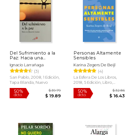
$ 8.99
$ 24.
15%
15%
dcto.
dcto.
$ 7.64
$ 21.
Del Sufrimiento a la
Personas Altamente
Paz: Hacia una
Sensibles
Liberacion Interior
Ignacio Larrañaga
Karina Zegers De Beijl
(17ª)
(3)
(4)
San Pablo, 2008, 1 Edición,
La Esfera De Los Libros,
Tapa Blanda, Nuevo
2018, 5 Edición, Libro,
Nuevo