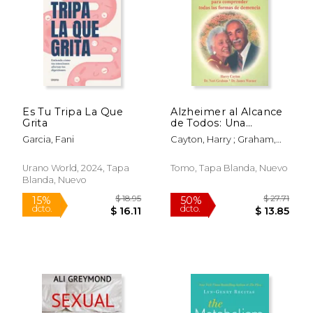
Es Tu Tripa La Que
Alzheimer al Alcance
Grita
de Todos: Una
$ 39.79
$ 32.
50%
50%
Invaluable
Garcia, Fani
Cayton, Harry ; Graham,
dcto.
dcto.
$ 19.89
$ 16.
Contribucion Para
Nori ; Warner, James
Comprender Todas
las Formas de
Urano World, 2024, Tapa
Tomo, Tapa Blanda, Nuevo
Demencia
Blanda, Nuevo