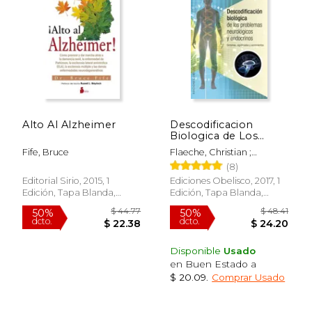
$ 20.00
$ 14.
15%
12%
dcto.
dcto.
$ 17.00
$ 13.
Alto Al Alzheimer
Descodificacion
Biologica de Los
Problemas
Fife, Bruce
Flaeche, Christian ;
Neurologicos Y
Tomaas, Paca
(8)
Endocrinos
Editorial Sirio, 2015, 1
Ediciones Obelisco, 2017, 1
Edición, Tapa Blanda,
Edición, Tapa Blanda,
Nuevo
Nuevo
Disponible
Usado
en Buen Estado a
$ 20.09
.
Comprar Usado