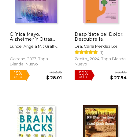
Clínica Mayo.
Despídete del Dolor:
Alzheimer Y Otras
Descubre la
Formas de
Alimentación
Lunde, Angela M. ; Graff-
Dra. Carla Méndez Losi
Demencia.: Guía Para
Antiinflamatoria
Radford, Jonathon
(1)
Pacientes Y
Basada en Vegetales
Cuidadores
Para Superar el Dolor
Oceano, 2023, Tapa
Zenith,, 2024, Tapa Blanda,
Crónico y Recuperar
Blanda, Nuevo
Nuevo
tu Vitalidad
$ 39.92
$ 23.
50%
15%
dcto.
dcto.