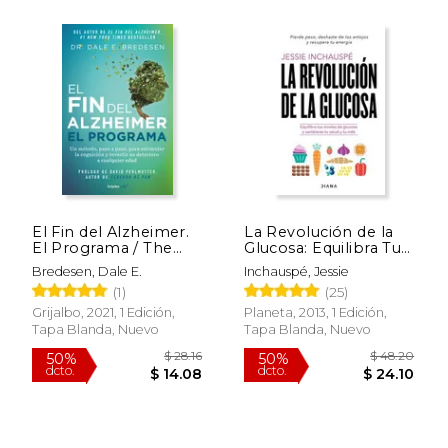
El Fin del Alzheimer.
La Revolución de la
El Programa / The
Glucosa: Equilibra Tus
End of Alzheimer's
Niveles de Glucosa Y
Bredesen, Dale E.
Inchauspé, Jessie
Program: The First
Cambiarás Tu Salud Y
(1)
(25)
Protocol to Enhance
Tu Vida / Glucose
$ 14.99
$ 56.
12%
50%
Cognition and
Revolution: The Life-
Grijalbo, 2021, 1 Edición,
Planeta, 2013, 1 Edición,
dcto.
dcto.
$ 13.22
$ 28.
Reverse Decline at
Changing Power of
Tapa Blanda, Nuevo
Tapa Blanda, Nuevo
Any Age
Balancin