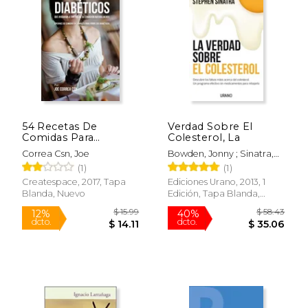
$ 51.90
$ 53.
50%
50%
dcto.
dcto.
$ 25.95
$ 26.
54 Recetas De
Verdad Sobre El
Comidas Para
Colesterol, La
Diabéticos Que
Correa Csn, Joe
Bowden, Jonny ; Sinatra,
Ayudarán A Controlar
Stephen
(1)
(1)
Su Condición
Naturalmente:
Createspace, 2017, Tapa
Ediciones Urano, 2013, 1
Opciones De
Blanda, Nuevo
Edición, Tapa Blanda,
Comidas Saludables
Nuevo
Para Todos Los
Diabéticos (spanish
Edition)
Rápido
Rápido