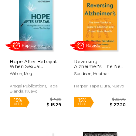
Hope After Betrayal:
Reversing
When Sexual
Alzheimer's: The New
Addiction Invades
Toolkit to Improve
Wilson, Meg
Sandison, Heather
Your Marriage (en
Cognition and
Rápido
Rápido
Inglés)
Protect Brain Health
(en Inglés)
Kregel Publications, Tapa
Harper, Tapa Dura, Nuevo
Blanda, Nuevo