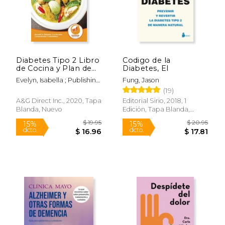
Diabetes Tipo 2 Libro
Codigo de la
de Cocina y Plan de
Diabetes, El
Acción Para Personas
Evelyn, Isabella ; Publishing,
Fung, Jason
Recién
Effingo
(19)
Diagnosticadas:
Revertir su Diabetes
A&g Direct Inc., 2020, Tapa
Editorial Sirio, 2018, 1
con Recetas
Blanda, Nuevo
Edición, Tapa Blanda,
Comprobadas y
Nuevo
Saludables! (Libro en
Español
$ 19.95
$ 24.
15%
6%
dcto.
dcto.
$ 16.96
$ 23.