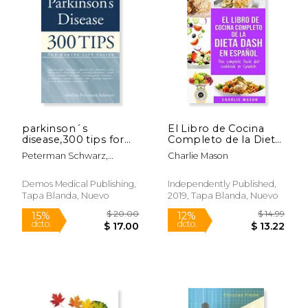
$ 18.95
$ 9.
23%
12%
dcto.
dcto.
$ 14.66
$ 8.
parkinson´s
El Libro de Cocina
disease,300 tips for
Completo de la Dieta
making life easier (en
Dash en Español
Peterman Schwarz,
Charlie Mason
Inglés)
Shelley
Demos Medical Publishing,
Independently Published,
Tapa Blanda, Nuevo
2019, Tapa Blanda, Nuevo