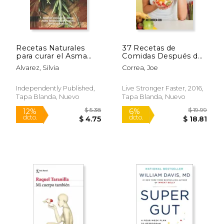
$ 19.95
$ 20.
15%
15%
dcto.
dcto.
$ 16.96
$ 17.
Recetas Naturales
37 Recetas de
para curar el Asma
Comidas Después de
para siempre:
la Quimioterapia:
Alvarez, Silvia
Correa, Joe
Recetas para curar
Retorne a su Camino
Asma, Asma
con Estas Comidas
Bronquial, Bronquitis,
Llenas de Nutrientes
Independently Published,
Live Stronger Faster, 2016,
Rinitis y sinusitis.
y Vitaminas
Tapa Blanda, Nuevo
Tapa Blanda, Nuevo