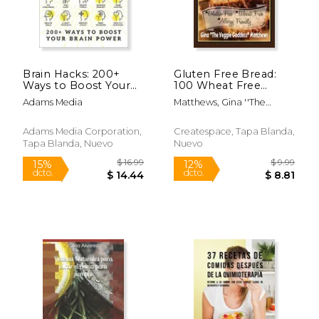
$ 19.96
$ 20.
Brain Hacks: 200+
Gluten Free Bread:
Ways to Boost Your
100 Wheat Free
Brain Power (en
Bread and Baked
Adams Media
Matthews, Gina ''the
Inglés)
Goods Recipes:
Veggie Goddess"
Gluten Free
Cookbook (en Inglés)
Adams Media Corporation,
Createspace, Tapa Blanda,
Tapa Blanda, Nuevo
Nuevo