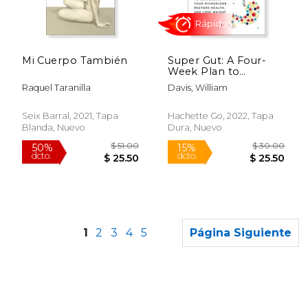
$ 32.95
$ 55.
15%
50%
dcto.
dcto.
$ 28.01
$ 27.
Mi Cuerpo También
Super Gut: A Four-
Week Plan to
Reprogram Your
Raquel Taranilla
Davis, William
Microbiome, Restore
Health, and Lose
Weight (en Inglés)
Seix Barral, 2021, Tapa
Hachette Go, 2022, Tapa
Blanda, Nuevo
Dura, Nuevo
1
2
3
4
5
Página Siguiente