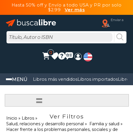
Hasta 50% off y Envío a todo USA y PR por solo
$2.99
Ver más
Enviar a
FL
0
MENÚ
Libros más vendidos
Libros importados
Libros
=
Ver Filtros
Inicio
Libros
Salud, relaciones y desarrollo personal
Familia y salud
Hacer frente a los problemas personales, sociales y de