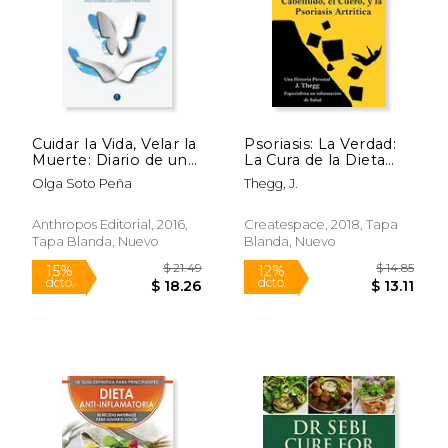
Cuidar la Vida, Velar la
Psoriasis: La Verdad:
Muerte: Diario de una
La Cura de la Dieta
Antropóloga en una
más Eficaz y Natural
Olga Soto Peña
Thegg, J.
Unidad de Cuidados
Para el Cuero
Paliativos (Divulga)
Cabelludo, el Cuerpo
y la Psoriasis Artrítica
Anthropos Editorial, 2016,
Createspace, 2018, Tapa
Tapa Blanda, Nuevo
Blanda, Nuevo
$ 18.95
$ 27
15%
50%
dcto.
dcto.
$ 16.11
$ 13.