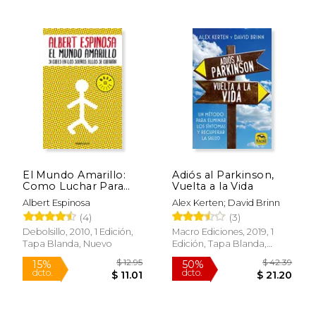
$ 44.77
$ 48.
50%
50%
dcto.
dcto.
$ 22.38
$ 24.
El Mundo Amarillo:
Adiós al Parkinson,
Como Luchar Para
Vuelta a la Vida
Sobrevivir Me Enseñó
Albert Espinosa
Alex Kerten; David Brinn
a Vivir / The Yellow
(4)
(3)
World: How Fighting
for My Life Taught Me
Debolsillo, 2010, 1 Edición,
Macro Ediciones, 2019, 1
How to Live
Tapa Blanda, Nuevo
Edición, Tapa Blanda,
Nuevo