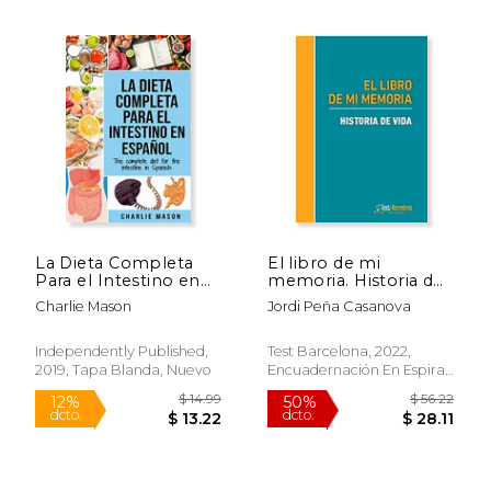
La Dieta Completa
El libro de mi
Para el Intestino en
memoria. Historia de
$ 12.95
$ 42.
15%
50%
Español
vida
Charlie Mason
Jordi Peña Casanova
dcto.
dcto.
$ 11.01
$ 21.
Independently Published,
Test Barcelona, 2022,
2019, Tapa Blanda, Nuevo
Encuadernación En Espiral,
Nuevo