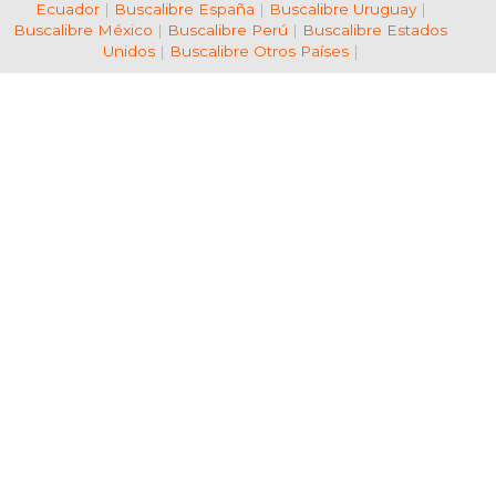
Ecuador
|
Buscalibre España
|
Buscalibre Uruguay
|
Buscalibre México
|
Buscalibre Perú
|
Buscalibre Estados
Unidos
|
Buscalibre Otros Países
|