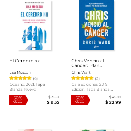
El Cerebro xx
Chris Vencio al
Cancer: Plan
Completo y Accesible
Lisa Mosconi
Chris Wark
Para Curarse po r
(6)
(3)
Medios Naturales
Oceano, 2021, Tapa
Gaia Ediciones, 2019, 1
Blanda, Nuevo
Edición, Tapa Blanda,
Nuevo
$ 21.95
$ 20.
15%
15%
dcto.
dcto.
$ 18.66
$ 17.