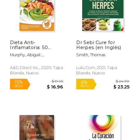
Dieta Anti-
Dr Sebi Cure for
Inflamatoria: 50
Herpes (en Inglés)
Recetas Naturales
Murphy, Abigail ;
Smith, Thomas
Para Aliviar el Dolor,
Publishing, Effingo
Curar la Enfermedad
Inflamatoria,
A&g Direct Inc., 2020, Tapa
Lulu.com, 2021, Tapa
Restaurar su Sistema
Blanda, Nuevo
Blanda, Nuevo
Inmunológico
$ 25.00
$ 21
12%
15%
dcto.
dcto.
$ 22.06
$ 18.