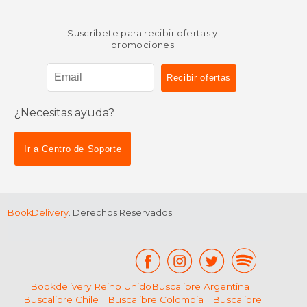
Suscríbete para recibir ofertas y
promociones
¿Necesitas ayuda?
$ 51.00
$ 30.
50%
15%
dcto.
dcto.
$ 25.50
$ 25.
Ir a Centro de Soporte
BookDelivery
. Derechos Reservados.
Bookdelivery Reino Unido
Buscalibre Argentina
|
Buscalibre Chile
|
Buscalibre Colombia
|
Buscalibre