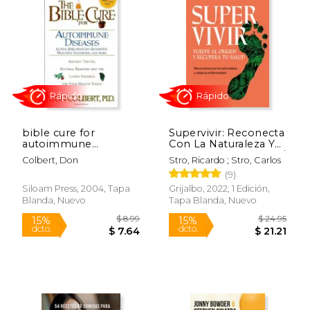
$ 19.10
$ 45.
50%
50%
dcto.
dcto.
$ 9.55
$ 22.
bible cure for
Supervivir: Reconecta
autoimmune
Con La Naturaleza Y
disorders (en Inglés)
Aleja La Enfermedad /
Colbert, Don
Stro, Ricardo ; Stro, Carlos
Survival. Go Bac K to
(9)
the Origin and
Recover Your Health
Siloam Press, 2004, Tapa
Grijalbo, 2022, 1 Edición,
Blanda, Nuevo
Tapa Blanda, Nuevo