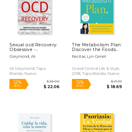
Sexual ocd Recovery:
The Metabolism Plan:
Obsessive -
Discover the Foods
Compulsive Disorder
and Exercises That
Greymond, Ali
Recitas, Lyn-Genet
Recovery System for
Work for Your Body
Sexual Obsessions
to Reduce
$ 17.95
$ 23.
15%
15%
(en Inglés)
Inflammation and
Ali Greymond, Tapa
Grand Central Life & Style,
dcto.
dcto.
$ 15.26
$ 20.
Drop Pounds Fast (en
Blanda, Nuevo
2018, Tapa Blanda, Nuevo
Inglés)