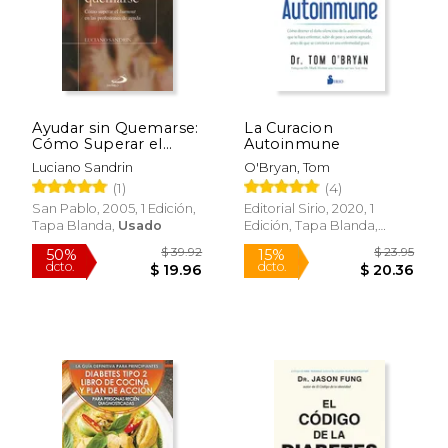
Ayudar sin Quemarse:
La Curacion
Cómo Superar el
Autoinmune
Burnout en las
Luciano Sandrin
O'Bryan, Tom
Profesiones de Ayuda
(1)
(4)
(Salud y Vida)
San Pablo, 2005, 1 Edición,
Editorial Sirio, 2020, 1
Tapa Blanda,
Usado
Edición, Tapa Blanda,
Nuevo
$ 21.49
$ 14
15%
12%
dcto.
dcto.
$ 18.26
$ 13.