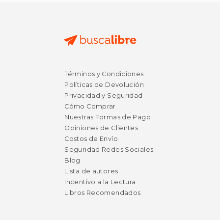
$ 5.38
$ 19
12%
6%
Términos y Condiciones
dcto.
dcto.
$ 4.75
$ 18.
Políticas de Devolución
Privacidad y Seguridad
Cómo Comprar
Nuestras Formas de Pago
Opiniones de Clientes
Costos de Envío
Seguridad Redes Sociales
Blog
Lista de autores
Incentivo a la Lectura
Libros Recomendados
Rápido