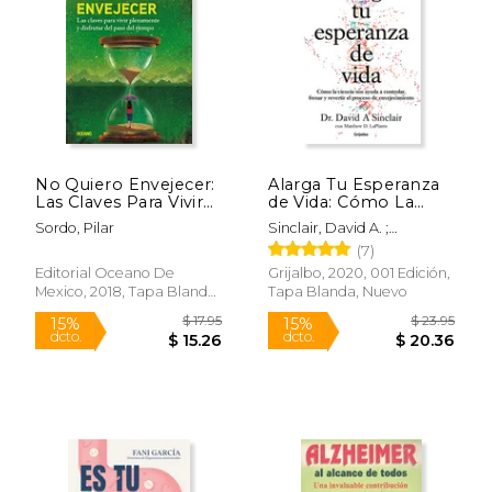
$ 15.99
$ 58.
12%
40%
dcto.
dcto.
$ 14.11
$ 35.
No Quiero Envejecer:
Alarga Tu Esperanza
Las Claves Para Vivir
de Vida: Cómo La
Plenamente y
Ciencia Nos Ayuda a
Sordo, Pilar
Sinclair, David A. ;
Disfrutar del Paso del
Controlar, Frenar Y
Laplante, Matthew D.
(7)
Tiempo
Revertir El Proceso
de Envejecimiento /
Editorial Oceano De
Grijalbo, 2020, 001 Edición,
Lifespan: Why We
Mexico, 2018, Tapa Blanda,
Tapa Blanda, Nuevo
Age - And Why We
Nuevo