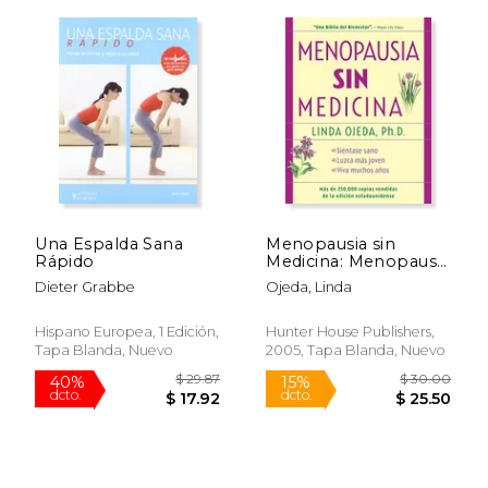
Una Espalda Sana
Menopausia sin
Rápido
Medicina: Menopause
Without Medicine,
Dieter Grabbe
Ojeda, Linda
Spanish-Language
Edition
Hispano Europea, 1 Edición,
Hunter House Publishers,
Tapa Blanda, Nuevo
2005, Tapa Blanda, Nuevo
$ 28.16
$ 48.
50%
50%
dcto.
dcto.
$ 14.08
$ 24.