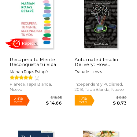
$ 17.99
$ 32.
15%
15%
dcto.
dcto.
$ 15.29
$ 27.
Recupera tu Mente,
Automated Insulin
Reconquista tu Vida
Delivery: How
Artificial Pancreas
Marian Rojas Estapé
Dana M. Lewis
“Closed Loop”
(2)
Systems can aid you
in Living With
Planeta, Tapa Blanda,
Independently Published,
Diabetes (en Inglés)
Nuevo
2019, Tapa Blanda, Nuevo
Rápido