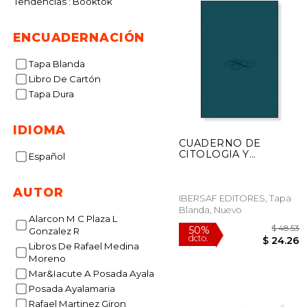
Tendencias : Booktok
ENCUADERNACIÓN
Tapa Blanda
Libro De Cartón
Tapa Dura
IDIOMA
CUADERNO DE
CITOLOGIA Y
Español
FISIOLOGIA (En
papel)
AUTOR
IBERSAF EDITORES, Tapa
Blanda, Nuevo
Alarcon M C Plaza L
Gonzalez R
Libros De Rafael Medina
Moreno
Mar&Iacute A Posada Ayala
$
Posada Ayalamaria
50%
dcto.
$ 
Rafael Martinez Giron