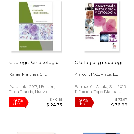
Citologia Ginecologica
Citología, ginecología
Rafael Martinez Giron
Alarcón, M.C., Plaza, L.,
González, R.
Paraninfo, 2017, 1 Edición,
Formación Alcalá, S.L., 2015,
Tapa Blanda, Nuevo
1ª Edición, Tapa Blanda,
Nuevo
 48.53
$ 40.55
40%
50%
dcto.
dcto.
24.26
$ 24.33