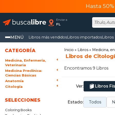
Hasta 50% 
Enviar a
FL
MENÚ
Libros más vendidos
Libros importados
Libros
Inicio
Libros
Medicina, en
CATEGORÍA
Libros de Citolog
Medicina, Enfermería,
Veterinaria
Encontramos 9 Libros
Medicina Preclínica:
Ciencias Básicas
Anatomía
Ver:
Libros Fí
Citología
SELECCIONES
Estado:
Todos
N
Coloring Books