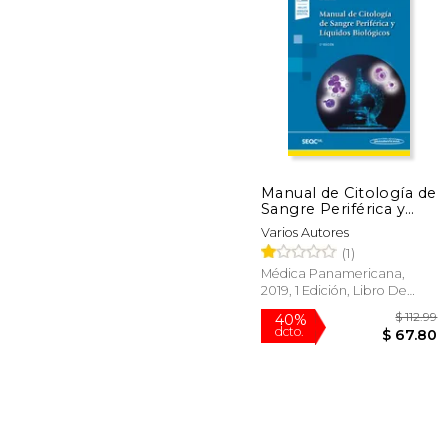
$
50%
dcto.
$ 
Manual de Citología de
Sangre Periférica y
Líquidos Biológicos
Varios Autores
(1)
Médica Panamericana,
2019, 1 Edición, Libro De
Cartón, Nuevo