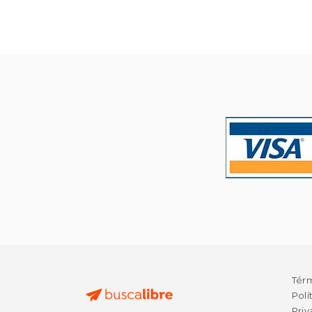
$
40%
dcto.
$ 
Tér
Polí
Priv