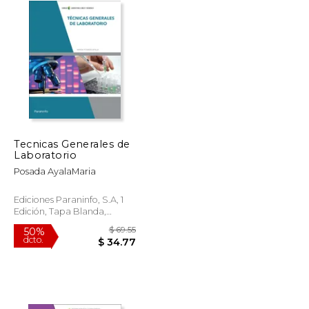
Tecnicas Generales de
Laboratorio
Posada AyalaMaria
Ediciones Paraninfo, S.A, 1
Edición, Tapa Blanda,
Nuevo
$ 73.97
$ 69.55
50%
dcto.
$ 36.99
$ 34.77