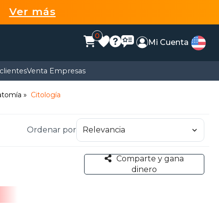
99
Ver más
0
Mi Cuenta
clientes
Venta Empresas
atomía
Citología
Ordenar por
Comparte y gana
dinero