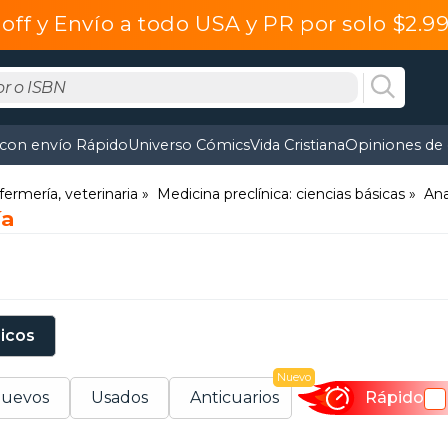
off y Envío a todo USA y PR por solo $2.
 con envío Rápido
Universo Cómics
Vida Cristiana
Opiniones de 
fermería, veterinaria
Medicina preclínica: ciencias básicas
An
ía
sicos
Nuevo
uevos
Usados
Anticuarios
Rápido