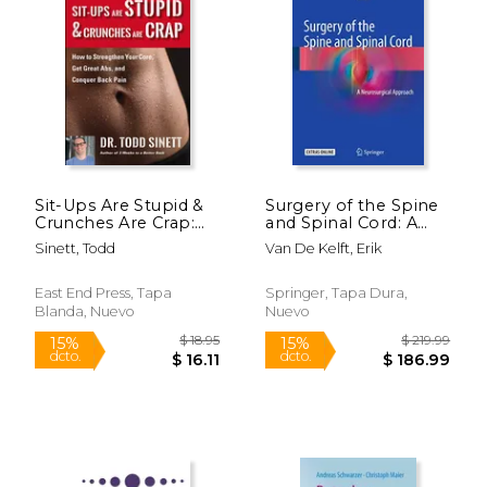
Sit-Ups Are Stupid &
Surgery of the Spine
Crunches Are Crap:
and Spinal Cord: A
$ 40.00
$ 21
6%
15%
How to Strengthen
Neurosurgical
Sinett, Todd
Van De Kelft, Erik
dcto.
dcto.
$ 37.65
$ 18.
Your Core, Get Great
Approach (en Inglés)
ABS and Conquer
Back Pain Without
East End Press, Tapa
Springer, Tapa Dura,
Doing a Single One!
Blanda, Nuevo
Nuevo
(en Inglés)