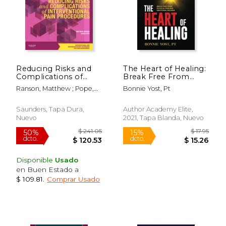
$ 109.99
$ 69.
15%
15%
dcto.
dcto.
$ 93.49
$ 59.
Reducing Risks and
The Heart of Healing:
Complications of
Break Free From
Interventional Pain
Physical Pain and
Ranson, Matthew ; Pope,
Bonnie Yost, Pt
Procedures: Volume
Emotional Wounds
Jason E. ; Deer, Timothy R.
5: A Volume in the
(en Inglés)
Interventional and
Saunders, Tapa Dura,
Author Academy Elite,
Neuromodulatory
Nuevo
2021, Tapa Blanda, Nuevo
Techniques for Pain
M (en Inglés)
Disponible
Usado
en Buen Estado a
$ 109.81
.
Comprar Usado