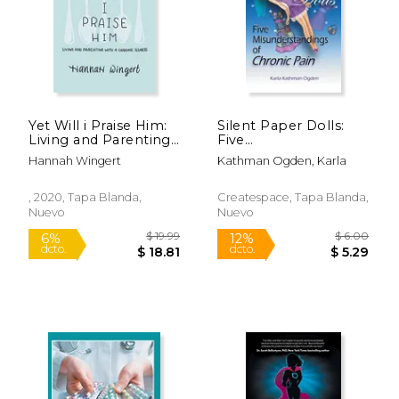
Yet Will i Praise Him:
Silent Paper Dolls:
Living and Parenting
Five
With a Chronic Illness
Misunderstandings of
Hannah Wingert
Kathman Ogden, Karla
(en Inglés)
Chronic Pain (en
Inglés)
, 2020, Tapa Blanda,
Createspace, Tapa Blanda,
Nuevo
Nuevo
Rápido