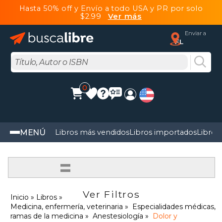
Hasta 50% off y Envío a todo USA y PR por solo
$2.99
Ver más
Enviar a
FL
0
MENÚ
Libros más vendidos
Libros importados
Libros
=
Ver Filtros
Inicio
Libros
Medicina, enfermería, veterinaria
Especialidades médicas,
ramas de la medicina
Anestesiología
Dolor y