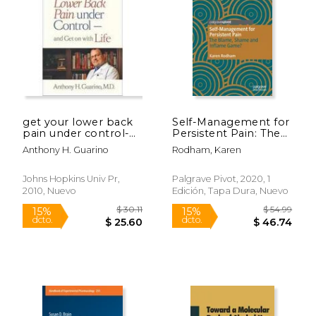
get your lower back
Self-Management for
pain under control-
Persistent Pain: The
and get on with life
Blame, Shame and
Anthony H. Guarino
Rodham, Karen
Inflame Game? (en
Inglés)
Johns Hopkins Univ Pr,
Palgrave Pivot, 2020, 1
2010, Nuevo
Edición, Tapa Dura, Nuevo
$ 18.95
$ 219.
15%
15%
dcto.
dcto.
$ 16.11
$ 186.