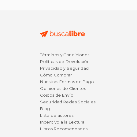
$ 10.65
$ 285.
12%
15%
Términos y Condiciones
dcto.
dcto.
$ 9.40
$ 242.
Políticas de Devolución
Privacidad y Seguridad
Cómo Comprar
Nuestras Formas de Pago
Opiniones de Clientes
Costos de Envío
Seguridad Redes Sociales
Blog
Lista de autores
Incentivo a la Lectura
Libros Recomendados