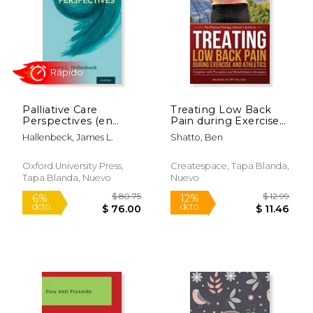
Palliative Care
Treating Low Back
Perspectives (en
Pain during Exercise
Inglés)
and Athletics:
Hallenbeck, James L.
Shatto, Ben
Complete with
Prevention and
Rehabilitation
Oxford University Press,
Createspace, Tapa Blanda,
Strategies (en Inglés)
Tapa Blanda, Nuevo
Nuevo
$ 30.11
$ 54.
15%
15%
dcto.
dcto.
$ 25.60
$ 46.