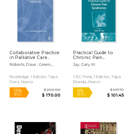
Collaborative Practice
Practical Guide to
in Palliative Care
Chronic Pain
(Caipe Collaborative
Syndromes (en
Roberts, Dave ; Green,
Jay, Gary W.
Practice Series) (en
Inglés)
Laura
Inglés)
Routledge, 1 Edición, Tapa
CRC Press, 1 Edición, Tapa
Dura, Nuevo
Blanda, Nuevo
$ 393.08
$ 149
50%
50%
dcto.
dcto.
$ 196.54
$ 74.