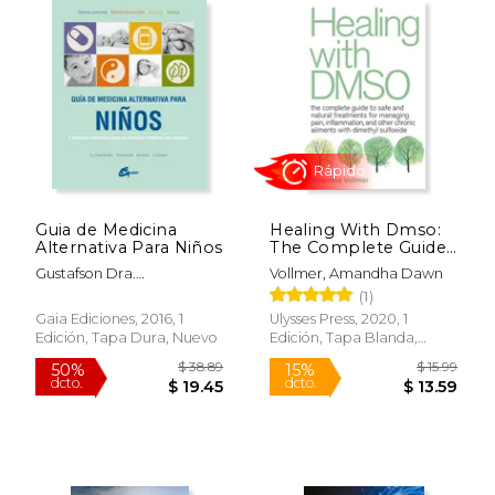
$ 20.00
$ 22.
44%
15%
dcto.
dcto.
$ 11.26
$ 19.
Guia de Medicina
Healing With Dmso:
Alternativa Para Niños
The Complete Guide
to Safe and Natural
Gustafson Dra.
Vollmer, Amandha Dawn
Treatments for
Christine/Ren Dra. Zhuo
(1)
Managing Pain,
Inflammation, and
Gaia Ediciones, 2016, 1
Ulysses Press, 2020, 1
Other Chronic
Edición, Tapa Dura, Nuevo
Edición, Tapa Blanda,
Ailments With
Nuevo
Dimethyl Sulfoxide
(en Inglés)
Rápido