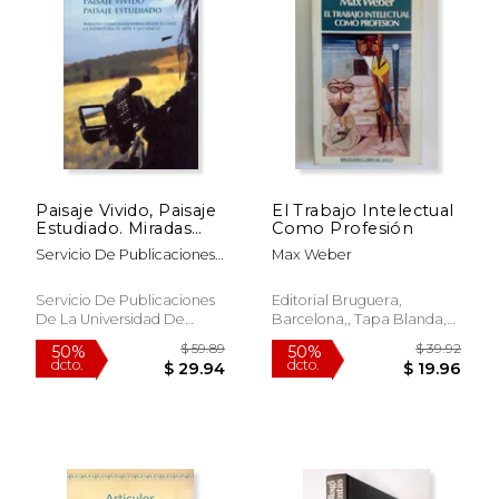
Paisaje Vivido, Paisaje
El Trabajo Intelectual
Estudiado. Miradas
Como Profesión
$ 35.07
$ 45.
50%
50%
Complementarias
Servicio De Publicaciones
Max Weber
dcto.
dcto.
$ 17.53
$ 22.
Desde el Cine, la
De La Universidad De
Literatura, el Arte y la
Córdoba Y Consejerñia De
Ciencia
Servicio De Publicaciones
Editorial Bruguera,
Medio Ambiente De La
De La Universidad De
Barcelona,, Tapa Blanda,
Junta De Andalucía
Córdoba, 2009, 1 Edición,
Usado
Tapa Blanda, Nuevo