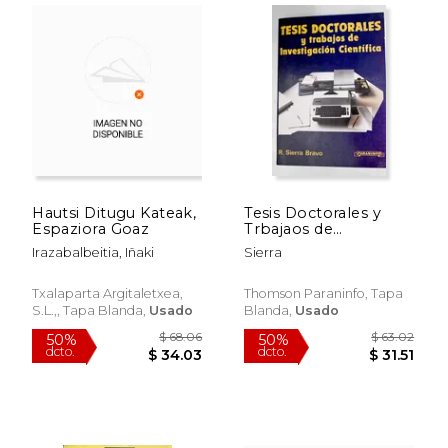
$ 26.92
$ 64.
50%
50%
dcto.
dcto.
$ 13.46
$ 32.
Hautsi Ditugu Kateak,
Tesis Doctorales y
Espaziora Goaz
Trbajaos de
Investigacion
Irazabalbeitia, Iñaki
Sierra
Cientifica
Txalaparta Argitaletxea,
Thomson Paraninfo, Tapa
S.L.,, Tapa Blanda,
Usado
Blanda,
Usado