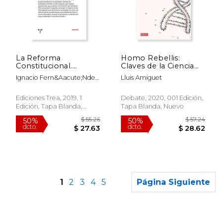
$ 33.48
$ 104.
50%
50%
dcto.
dcto.
$ 16.74
$ 52.
La Reforma
Homo Rebellis:
Constitucional.
Claves de la Ciencia
Pasado, Presente y
Para la Aventura de la
Ignacio Fern&Aacute;Ndez
Lluis Amiguet
Futuro (Trea Ensayos)
Vida (Ensayo y
Sarasola
Pensamiento)
Ediciones Trea, 2019, 1
Debate, 2020, 001 Edición,
Edición, Tapa Blanda,
Tapa Blanda, Nuevo
Nuevo
1
2
3
4
5
Página Siguiente