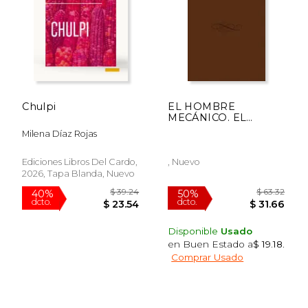
Chulpi
EL HOMBRE
MECÁNICO. EL
FUTURO DE LA
Milena Díaz Rojas
ROBÓTICA Y LA
INTELIGENCIA
HUMANA (En
Ediciones Libros Del Cardo,
, Nuevo
2026, Tapa Blanda, Nuevo
Disponible
Usado
en Buen Estado a
$ 19.18
.
Comprar Usado
$ 39.24
$ 63.
40%
50%
dcto.
dcto.
$ 23.54
$ 31.