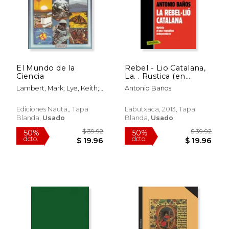
$ 52.09
$ 42.
50%
50%
dcto.
dcto.
$ 26.05
$ 21.
El Mundo de la
Rebel - Lio Catalana,
Ciencia
La. . Rustica (en
Catalán)
Lambert, Mark; Lye, Keith;
Antonio Baños
Taylor, Ron Y Otros
Ediciones Nauta,, Tapa
Labutxaca, 2013, Tapa
Blanda,
Usado
Blanda,
Usado