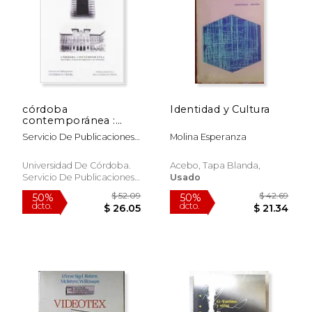
córdoba
Identidad y Cultura
contemporánea :
historia, urbanismo y
Servicio De Publicaciones
Molina Esperanza
economía
De L
Universidad De Córdoba.
Acebo, Tapa Blanda,
Servicio De Publicaciones,
Usado
Nuevo
$ 219.62
$ 63.
50%
50%
dcto.
dcto.
$ 109.81
$ 31.