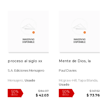
proceso al siglo xx
Mente de Dios, la
S.a. Ediciones Mensajero
Paul Davies
Mensajero,
Usado
Mcgraw-Hill, Tapa Blanda,
Usado
$ 35.50
$ 42.
40%
50%
dcto.
dcto.
$ 21.30
$ 21.