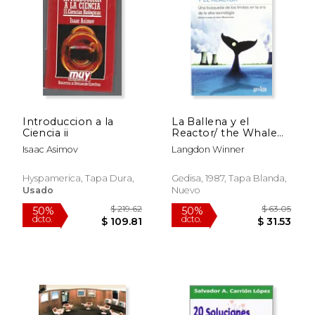
Introduccion a la
La Ballena y el
Ciencia ii
Reactor/ the Whale
and the Reactor: Una
Isaac Asimov
Langdon Winner
Busqueda de los
Limites en la era de la
Alta Tecnologia/ a
Hyspamerica, Tapa Dura,
Gedisa, 1987, Tapa Blanda,
Search for Limits in
Usado
Nuevo
an age of High.
$ 59.89
$ 39.
50%
50%
(Limites de la Ciencia)
dcto.
dcto.
$ 29.94
$ 19.
(Spanish Edition)