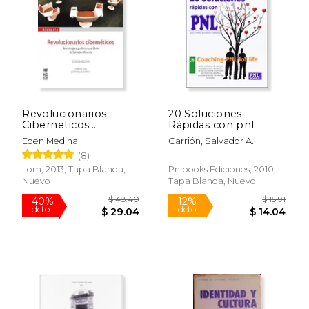
Revolucionarios
20 Soluciones
Ciberneticos.
Rápidas con pnl
Tecnologia y Politica
Eden Medina
Carrión, Salvador A.
en el Chile de sal
(8)
Lom, 2013, Tapa Blanda,
Pnlbooks Ediciones, 2010,
Nuevo
Tapa Blanda, Nuevo
$ 39.92
$ 30.
50%
50%
dcto.
dcto.
$ 19.96
$ 15.