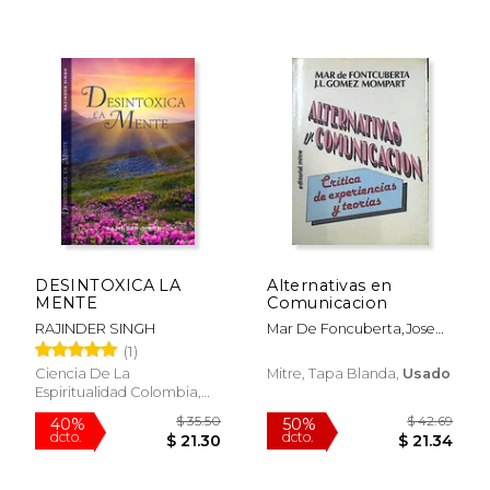
DESINTOXICA LA
Alternativas en
MENTE
Comunicacion
RAJINDER SINGH
Mar De Foncuberta,Josep
Lluis Gomez Mompart
(1)
$ 54.36
$ 42.
50%
50%
Ciencia De La
Mitre, Tapa Blanda,
Usado
dcto.
dcto.
$ 27.18
$ 21.
Espiritualidad Colombia,
2022, 2 Edición, Tapa
Blanda, Nuevo