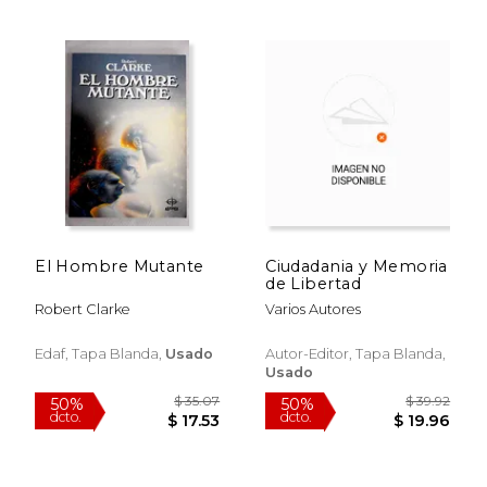
El Hombre Mutante
Ciudadania y Memoria
de Libertad
Robert Clarke
Varios Autores
Edaf, Tapa Blanda,
Usado
Autor-Editor, Tapa Blanda,
Usado
$ 84.07
$ 147
50%
50%
dcto.
dcto.
$ 42.03
$ 73.