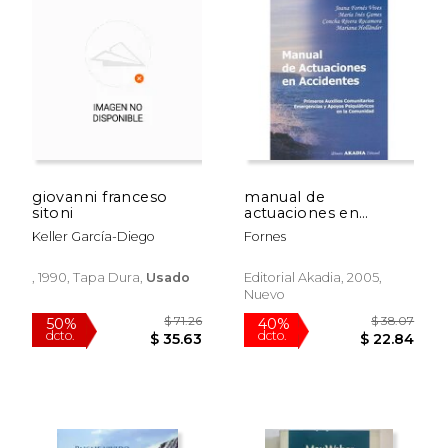
$ 68.06
$ 63.
50%
50%
dcto.
dcto.
$ 34.03
$ 31.
giovanni franceso
manual de
sitoni
actuaciones en
accidentes
Keller García-Diego
Fornes
, 1990, Tapa Dura,
Usado
Editorial Akadia, 2005,
Nuevo