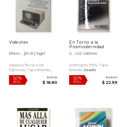
Videotex
En Torno a la
Posmodernidad
Efrem ... [Et Al.] Sigel
G. , Col. Vattimo
Asesoria Tecnica De
Anthropos, 1994, Tapa
Ediciones, Tapa Blanda,
Blanda,
Usado
Usado
$ 48.40
$ 15
40%
12%
dcto.
dcto.
$ 29.04
$ 14.