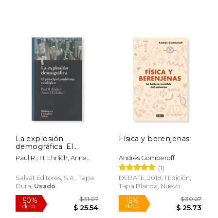
$ 63.04
$ 75.
50%
50%
dcto.
dcto.
$ 31.52
$ 37.
La explosión
Física y berenjenas
demográfica. El
principal problema
Paul R.; H. Ehrlich, Anne
Andrés Gomberoff
ecológico
Ehrlich
(1)
Salvat Editores, S.A., Tapa
DEBATE, 2018, 1 Edición,
Dura,
Usado
Tapa Blanda, Nuevo