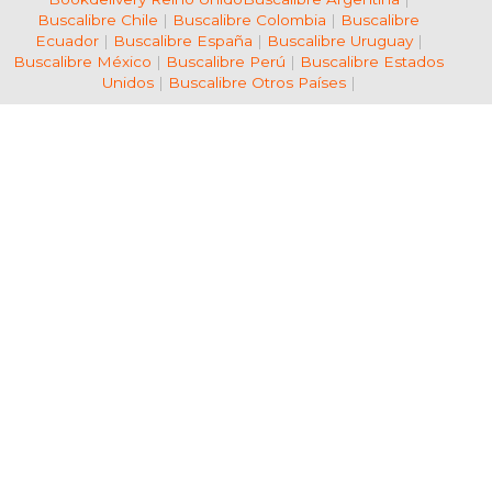
Buscalibre Chile
|
Buscalibre Colombia
|
Buscalibre
Ecuador
|
Buscalibre España
|
Buscalibre Uruguay
|
Buscalibre México
|
Buscalibre Perú
|
Buscalibre Estados
Unidos
|
Buscalibre Otros Países
|