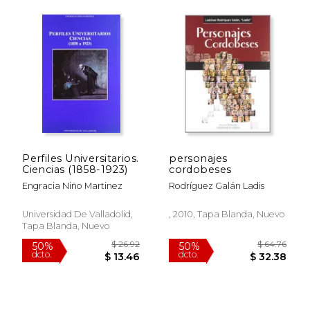
$ 35.07
$ 39.
50%
50%
dcto.
dcto.
$ 17.53
$ 19.
Perfiles Universitarios.
personajes
Ciencias (1858-1923)
cordobeses
Engracia Niño Martinez
Rodríguez Galán Ladis
Universidad De Valladolid,
, 2010, Tapa Blanda, Nuevo
Tapa Blanda, Nuevo