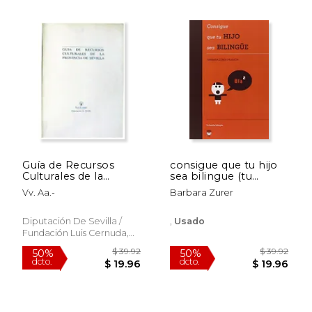
Guía de Recursos
consigue que tu hijo
Culturales de la
sea bilingue (tu
Provincia de Sevilla.
familia bilingue)
Vv. Aa.-
Barbara Zurer
Diputación De Sevilla /
,
Usado
Fundación Luis Cernuda,
1989, Sevilla.,, Antiguo O
Usado,
Usado