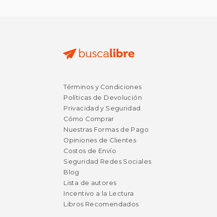
$ 22.79
$ 41.
50%
50%
Términos y Condiciones
dcto.
dcto.
$ 11.40
$ 20.
Políticas de Devolución
Privacidad y Seguridad
Cómo Comprar
Nuestras Formas de Pago
Opiniones de Clientes
Costos de Envío
Seguridad Redes Sociales
Blog
Lista de autores
Incentivo a la Lectura
Libros Recomendados