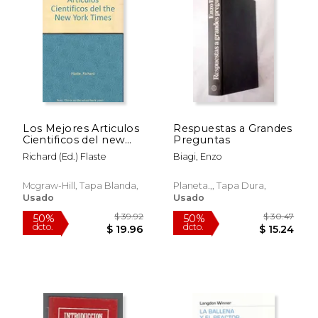
Los Mejores Articulos
Respuestas a Grandes
Cientificos del new
Preguntas
York Times
Richard (Ed.) Flaste
Biagi, Enzo
$ 71.26
$ 38.
50%
40%
Mcgraw-Hill, Tapa Blanda,
Planeta.,, Tapa Dura,
dcto.
dcto.
$ 35.63
$ 22.
Usado
Usado