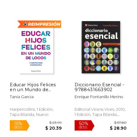
$ 51.07
$ 30.
50%
15%
dcto.
dcto.
$ 25.54
$ 25.
Educar Hijos Felices
Diccionario Esencial -
en un Mundo de
9788431663902
Locos
Tania Garcia
Enrique Fontanillo Merino
Harpercollins, 1 Edición,
Editorial Vicens Vives, 2010,
Tapa Blanda, Nuevo
1 Edición, Tapa Blanda,
Nuevo