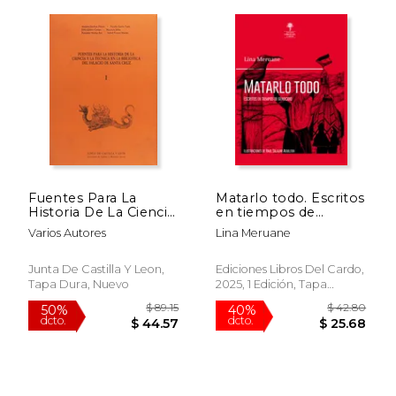
Fuentes Para La
Matarlo todo. Escritos
Historia De La Ciencia
en tiempos de
Y La TéCnica En La
genocidio (libro
Varios Autores
Lina Meruane
Biblioteca Del Palacio
ilustrado por Raúl
De Santa Cruz
Salazar Aguilera)
Junta De Castilla Y Leon,
Ediciones Libros Del Cardo,
Tapa Dura, Nuevo
2025, 1 Edición, Tapa
Blanda, Nuevo