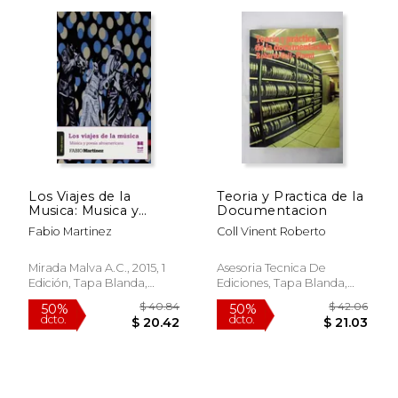
$ 39.92
$ 39.
50%
50%
dcto.
dcto.
$ 19.96
$ 19.
Los Viajes de la
Teoria y Practica de la
Musica: Musica y
Documentacion
Poesia Afroamericana
Fabio Martinez
Coll Vinent Roberto
Mirada Malva A.C., 2015, 1
Asesoria Tecnica De
Edición, Tapa Blanda,
Ediciones, Tapa Blanda,
Nuevo
Usado