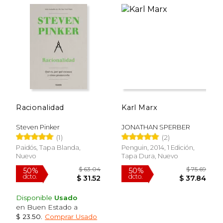
$ 89.15
$ 42.
50%
40%
dcto.
dcto.
$ 44.57
$ 25.
Racionalidad
Karl Marx
Steven Pinker
JONATHAN SPERBER
(1)
(2)
Paidós, Tapa Blanda,
Penguin, 2014, 1 Edición,
Nuevo
Tapa Dura, Nuevo
Disponible
Usado
en Buen Estado a
$ 23.50
.
Comprar Usado