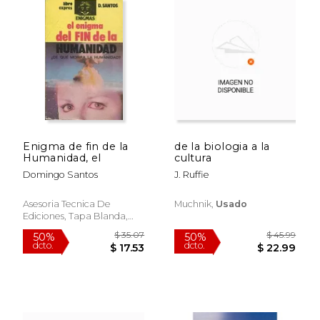
$ 40.84
$ 42.
50%
50%
dcto.
dcto.
$ 20.42
$ 21.
Enigma de fin de la
de la biologia a la
Humanidad, el
cultura
Domingo Santos
J. Ruffie
Asesoria Tecnica De
Muchnik,
Usado
Ediciones, Tapa Blanda,
Usado