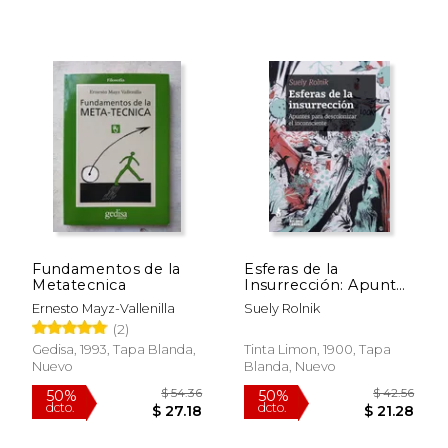
Fundamentos de la
Esferas de la
Metatecnica
Insurrección: Apuntes
$ 23.99
$ 57.
15%
50%
Para Descolonizar el
Ernesto Mayz-Vallenilla
Suely Rolnik
dcto.
dcto.
$ 20.39
$ 28.
Insconciente
(2)
Gedisa, 1993, Tapa Blanda,
Tinta Limon, 1900, Tapa
Nuevo
Blanda, Nuevo