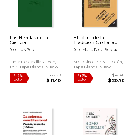
$ 37.61
$ 45.
50%
50%
dcto.
dcto.
$ 18.80
$ 22.
Las Heridas de la
El Libro de la
Ciencia
Tradición Oral a la
Cultura Impresa
Jose Luis Peset
Jose Maria Diez-Borque
(Biblioteca de
Divulgación Temática)
Junta De Castilla Y Leon,
Montesinos, 1985, 1 Edición,
1993, Tapa Blanda, Nuevo
Tapa Blanda, Nuevo