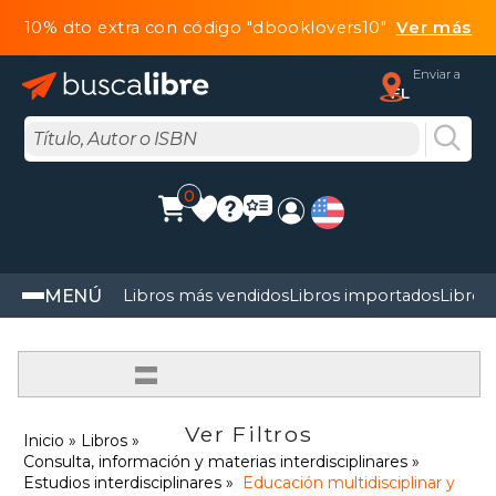
10% dto extra con código "dbooklovers10"
Ver más
Enviar a
FL
0
MENÚ
Libros más vendidos
Libros importados
Libros
=
Ver Filtros
Inicio
Libros
Consulta, información y materias interdisciplinares
Estudios interdisciplinares
Educación multidisciplinar y