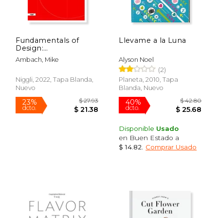
dcto.
dcto.
$ 40.25
$ 21.
Fundamentals of
Llevame a la Luna
Design:
Understanding,
Ambach, Mike
Alyson Noel
Creating & Evaluating
(2)
Forms and Objects
(en Inglés)
Niggli, 2022, Tapa Blanda,
Planeta, 2010, Tapa
Nuevo
Blanda, Nuevo
Disponible
Usado
en Buen Estado a
$ 14.82
.
Comprar Usado