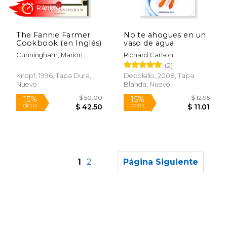
$ 99.68
$ 39.
50%
22%
dcto.
dcto.
$ 49.84
$ 31.
The Fannie Farmer
No te ahogues en un
Cookbook (en Inglés)
vaso de agua
Cunningham, Marion ;
Richard Carlson
Fannie Farmer Cookbook
(2)
Corporation ; Archibald
Knopf, 1996, Tapa Dura,
Debolsillo, 2008, Tapa
Candy Corporation
Nuevo
Blanda, Nuevo
1
2
Página Siguiente
Rápido
Rápido