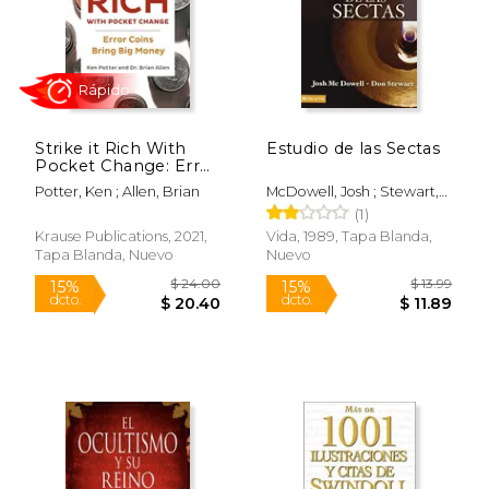
Rápido
Strike it Rich With
Estudio de las Sectas
Pocket Change: Error
Coins Bring big
Potter, Ken ; Allen, Brian
McDowell, Josh ; Stewart,
Money (en Inglés)
Don
(1)
$ 54.
15%
dcto.
$ 9.99
$ 46.
Krause Publications, 2021,
Vida, 1989, Tapa Blanda,
Tapa Blanda, Nuevo
Nuevo