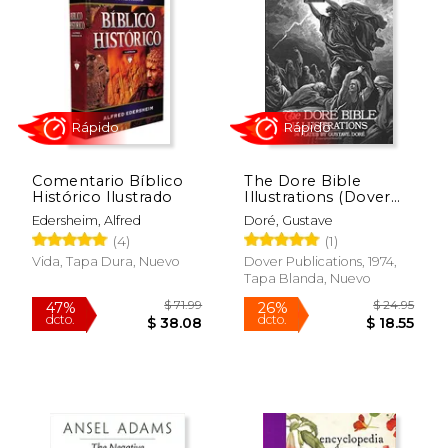
Comentario Bíblico
The Dore Bible
Histórico Ilustrado
Illustrations (Dover
Fine Art, History of
Edersheim, Alfred
Doré, Gustave
Art) (en Inglés)
(4)
(1)
Rápido
Rápido
Vida, Tapa Dura, Nuevo
Dover Publications, 1974,
Tapa Blanda, Nuevo
$ 69.99
$ 19