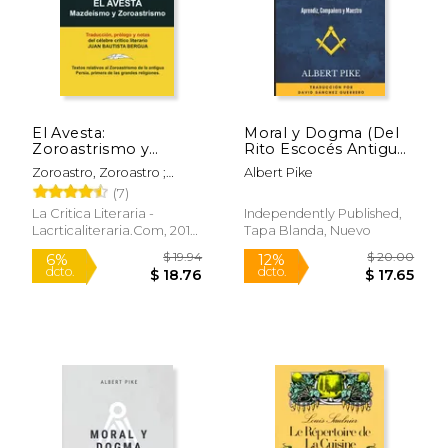
Rápido
Rápido
El Avesta:
Moral y Dogma (Del
Zoroastrismo y
Rito Escocés Antiguo
Mazde smo
y Aceptado de la
Zoroastro, Zoroastro ;
Albert Pike
(Coleccion la Critica
Masonería): Grados de
Bergua, Juan Bautista ;
(7)
Literaria)
Aprendiz,
$ 21.99
$ 15.
15%
35%
Bergua, Juan Bautista
Compañero y
La Critica Literaria -
Independently Published,
dcto.
dcto.
$ 18.69
$ 9.
Maestro
Lacrticaliteraria.com, 2010,
Tapa Blanda, Nuevo
1 Edición, Tapa Blanda,
Nuevo