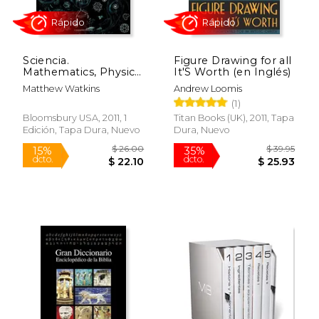
Sciencia.
Figure Drawing for all
Mathematics, Physics,
It'S Worth (en Inglés)
Chemistry, Biology,
Matthew Watkins
Andrew Loomis
and Astronomy for all
(1)
(Wooden Books) (en
Inglés)
Bloomsbury USA, 2011, 1
Titan Books (UK), 2011, Tapa
Edición, Tapa Dura, Nuevo
Dura, Nuevo