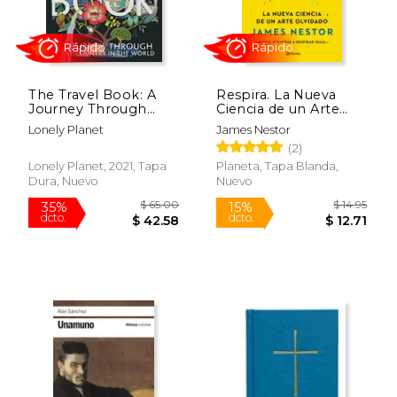
The Travel Book: A
Respira. La Nueva
Journey Through
Ciencia de un Arte
Every Country in the
Olvidado
Lonely Planet
James Nestor
World (Lonely Planet
Rápido
Rápido
(2)
Travel Guide) (en
Inglés)
Lonely Planet, 2021, Tapa
Planeta, Tapa Blanda,
Dura, Nuevo
Nuevo
$ 65.00
$ 14
35%
15%
dcto.
dcto.
$ 42.58
$ 12.