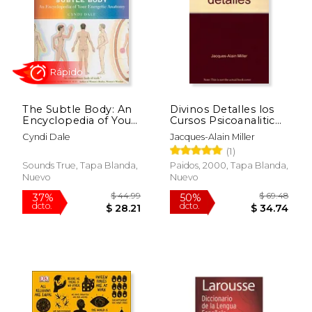
$ 40.00
$ 45.
15%
15%
dcto.
dcto.
$ 34.00
$ 38.
The Subtle Body: An
Divinos Detalles los
Encyclopedia of Your
Cursos Psicoanaliticos
Energetic Anatomy
de Jacques Alain
Cyndi Dale
Jacques-Alain Miller
(en Inglés)
Miller
(1)
Sounds True, Tapa Blanda,
Paidos, 2000, Tapa Blanda,
Nuevo
Nuevo
Rápido