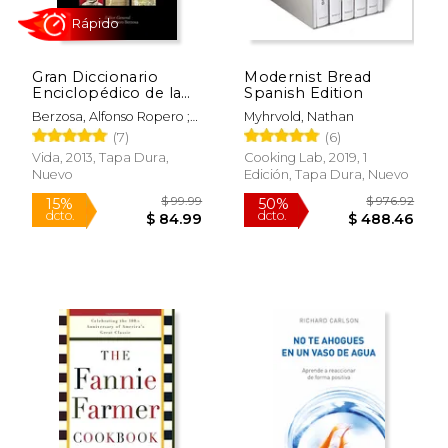
$ 8.00
$ 108.
15%
50%
dcto.
dcto.
$ 6.80
$ 54.
Gran Diccionario
Modernist Bread
Enciclopédico de la
Spanish Edition
Biblia
Berzosa, Alfonso Ropero ;
Myhrvold, Nathan
Zondervan
(7)
(6)
Vida, 2013, Tapa Dura,
Cooking Lab, 2019, 1
Nuevo
Edición, Tapa Dura, Nuevo
Rápido