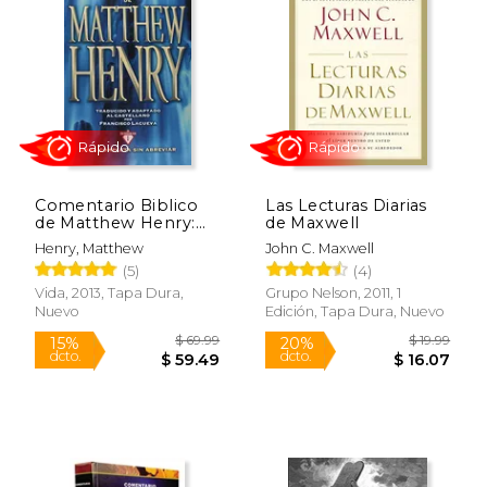
Comentario Biblico
Las Lecturas Diarias
de Matthew Henry:
de Maxwell
Obra Completa sin
Henry, Matthew
John C. Maxwell
Abreviar - 13 Tomos
(5)
(4)
en 1
Vida, 2013, Tapa Dura,
Grupo Nelson, 2011, 1
Nuevo
Edición, Tapa Dura, Nuevo
$ 40.00
$ 68.
6%
50%
dcto.
dcto.
$ 37.65
$ 34.