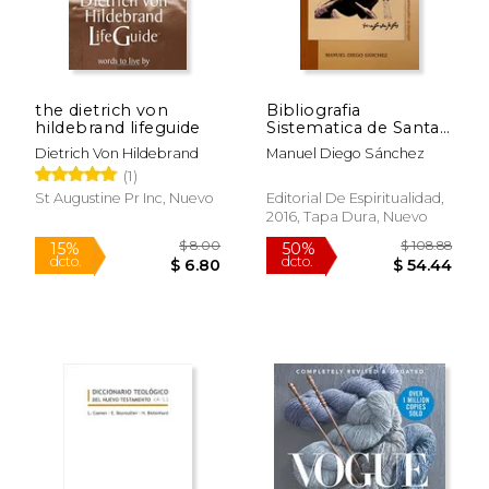
the dietrich von
Bibliografia
hildebrand lifeguide
Sistematica de Santa
Teresa de Jesus
Dietrich Von Hildebrand
Manuel Diego Sánchez
(1)
St Augustine Pr Inc, Nuevo
Editorial De Espiritualidad,
2016, Tapa Dura, Nuevo
$ 16.99
$ 89.
15%
50%
dcto.
dcto.
$ 14.44
$ 44.