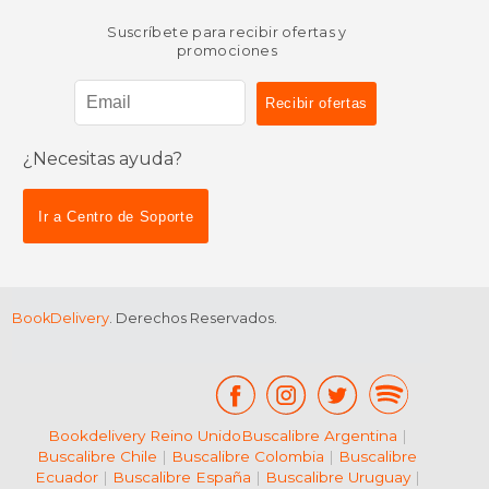
Suscríbete para recibir ofertas y
promociones
¿Necesitas ayuda?
$ 50.00
$ 12
15%
15%
dcto.
dcto.
$ 42.50
$ 11.
Ir a Centro de Soporte
BookDelivery
. Derechos Reservados.
Bookdelivery Reino Unido
Buscalibre Argentina
|
Buscalibre Chile
|
Buscalibre Colombia
|
Buscalibre
Ecuador
|
Buscalibre España
|
Buscalibre Uruguay
|