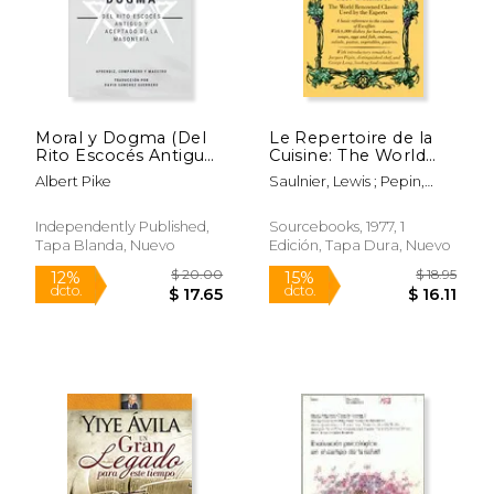
Moral y Dogma (Del
Le Repertoire de la
Rito Escocés Antiguo
Cuisine: The World
y Aceptado de la
Renowned Classic
Albert Pike
Saulnier, Lewis ; Pepin,
Masonería): Grados de
Used by the Experts
Jacques ; Lang, George
Aprendiz,
(en Inglés)
Compañero y
Independently Published,
Sourcebooks, 1977, 1
Maestro
Tapa Blanda, Nuevo
Edición, Tapa Dura, Nuevo
$ 29.99
$ 55.
15%
50%
dcto.
dcto.
$ 25.49
$ 27.