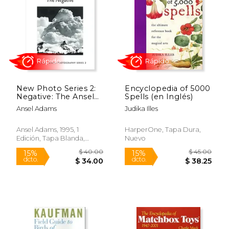
15%
20%
dcto.
dcto.
$ 59.49
$ 16.
New Photo Series 2:
Encyclopedia of 5000
Negative: The Ansel
Spells (en Inglés)
Adams Photography
Ansel Adams
Judika Illes
Series 2 (en Inglés)
Ansel Adams, 1995, 1
HarperOne, Tapa Dura,
Edición, Tapa Blanda,
Nuevo
Nuevo
Rápido
Rápido