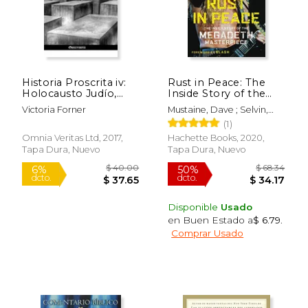
Historia Proscrita iv:
Rust in Peace: The
Holocausto Judío,
Inside Story of the
Nuevo Dogma de fe
Megadeth
Victoria Forner
Mustaine, Dave ; Selvin,
Para la Humanidad
Masterpiece (en
Joel ; Slash
(1)
Inglés)
Omnia Veritas Ltd, 2017,
Hachette Books, 2020,
Tapa Dura, Nuevo
Tapa Dura, Nuevo
$ 25.99
$ 25.
15%
15%
dcto.
dcto.
$ 22.09
$ 22.
Disponible
Usado
en Buen Estado a
$ 6.79
.
Comprar Usado