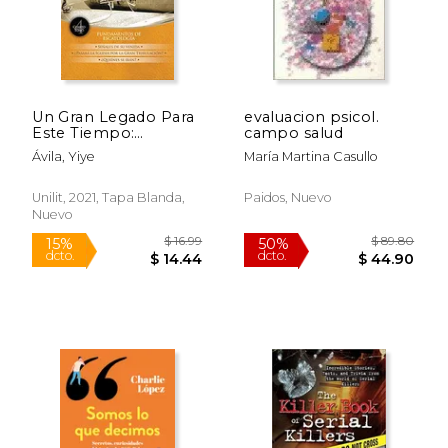
Un Gran Legado Para
evaluacion psicol.
Este Tiempo:
campo salud
Fundamentos de
Ávila, Yiye
María Martina Casullo
Escatología (Tomo 4)
(un Legado Para Este
Tiempo)
Unilit, 2021, Tapa Blanda,
Paidos, Nuevo
Nuevo
$ 19.94
$ 20.
6%
12%
dcto.
dcto.
$ 18.76
$ 17.