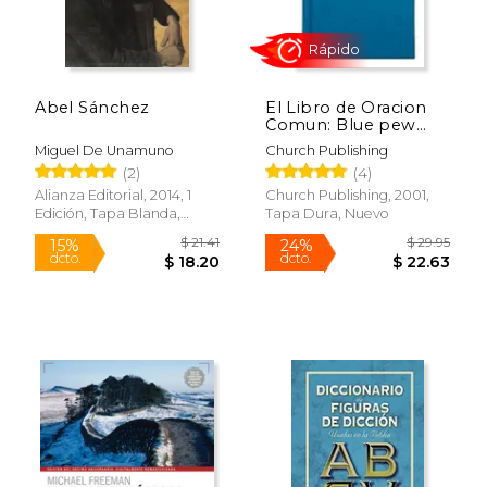
Abel Sánchez
El Libro de Oracion
Comun: Blue pew
Edition
Miguel De Unamuno
Church Publishing
(2)
(4)
Alianza Editorial, 2014, 1
Church Publishing, 2001,
Edición, Tapa Blanda,
Tapa Dura, Nuevo
Rápido
Nuevo
$ 21.41
$ 29.
15%
24%
dcto.
dcto.
$ 18.20
$ 22.