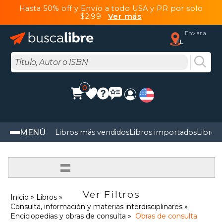
Hasta 50% off y Envío a todo USA y PR por solo
$2.99
Ver más
Enviar a
FL
0
MENÚ
Libros más vendidos
Libros importados
Libros
=
Ver Filtros
Inicio
Libros
Consulta, información y materias interdisciplinares
Enciclopedias y obras de consulta
Obras de consulta