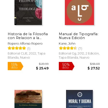
Historia de la Filosofia
Manual de Tipografía:
con Relacion a la
Nueva Edición
$ 44.99
$ 69.
37%
50%
Teologia
dcto.
dcto.
$ 28.21
$ 34.
Ropero Alfonso Ropero
Kane, John
(1)
(7)
Editorial CLIE, 2022, Tapa
Editorial Gg, 2012, 2 Edición,
Blanda, Nuevo
Tapa Blanda, Nuevo