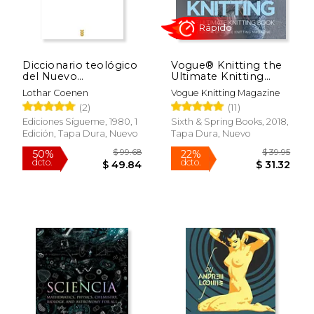
Diccionario teológico
Vogue® Knitting the
del Nuevo
Ultimate Knitting
Testamento I-II
Book: Completely
Lothar Coenen
Vogue Knitting Magazine
Revised & Updated
(2)
(11)
(en Inglés)
Ediciones Sígueme, 1980, 1
Sixth & Spring Books, 2018,
Edición, Tapa Dura, Nuevo
Tapa Dura, Nuevo
Rápido
$ 53.87
$ 18
50%
15%
dcto.
dcto.
$ 26.94
$ 16.