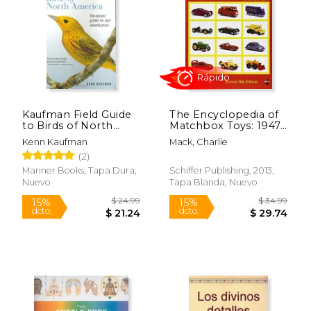
$ 71.99
$ 24.
47%
26%
dcto.
dcto.
$ 38.08
$ 18.
Kaufman Field Guide
The Encyclopedia of
to Birds of North
Matchbox Toys: 1947-
America (en Inglés)
2001 (en Inglés)
Kenn Kaufman
Mack, Charlie
(2)
Mariner Books, Tapa Dura,
Schiffer Publishing, 2013,
Nuevo
Tapa Blanda, Nuevo
Rápido
Rápido