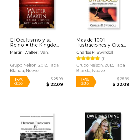
Rápido
El Ocultismo y su
Mas de 1001
Reino = the Kingdom
Ilustraciones y Citas
of the Occult
de Swindoll: Maneras
Martin, Walter ; Van
Charles R. Swindoll
Sobresalientes de
Gorden, Kurt ; Rische, Jill
(1)
Martillar Eficazmente
Martin
su Mensaje =
Grupo Nelson, 2012, Tapa
Grupo Nelson, 2012, Tapa
Swindoll's Ultimate
Blanda, Nuevo
Blanda, Nuevo
$ 24.00
$ 13
Book of Illustrations
15%
15%
dcto.
dcto.
$ 20.40
$ 11.