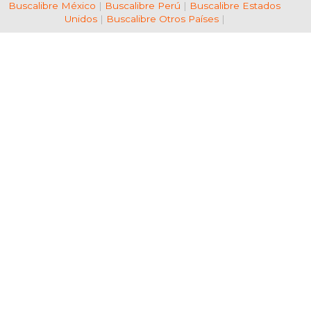
Buscalibre México
|
Buscalibre Perú
|
Buscalibre Estados
Unidos
|
Buscalibre Otros Países
|