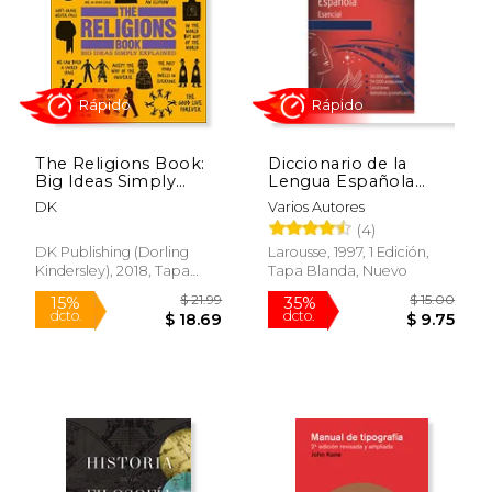
$ 24.99
$ 34.
15%
15%
dcto.
dcto.
$ 21.24
$ 29.
The Religions Book:
Diccionario de la
Big Ideas Simply
Lengua Española
Explained (en Inglés)
Esencial
DK
Varios Autores
(4)
DK Publishing (Dorling
Larousse, 1997, 1 Edición,
Kindersley), 2018, Tapa
Tapa Blanda, Nuevo
Blanda, Nuevo
Rápido