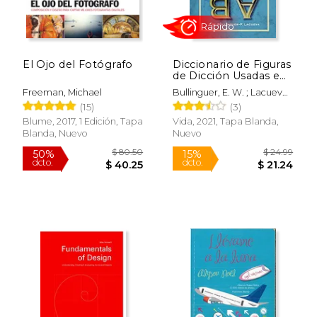
El Ojo del Fotógrafo
Diccionario de Figuras
de Dicción Usadas en
la Biblia (Ed. Rústica)
Freeman, Michael
Bullinguer, E. W. ; Lacueva,
Francisco
(15)
(3)
Blume, 2017, 1 Edición, Tapa
Vida, 2021, Tapa Blanda,
Blanda, Nuevo
Nuevo
Rápido
$ 80.50
$ 24.
50%
15%