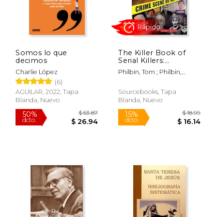
Somos lo que
The Killer Book of
decimos
Serial Killers:
Incredible Stories,
Charlie López
Philbin, Tom ; Philbin,
Facts and Trivia from
Michael
(6)
the World of Serial
Killers (en Inglés)
AGUILAR, 2022, Tapa
Sourcebooks, Tapa
Blanda, Nuevo
Blanda, Nuevo
$ 20.00
$ 18
12%
15%
dcto.
dcto.
$ 17.65
$ 16.