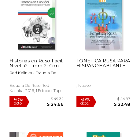
Historias en Ruso Fácil.
FONÉTICA RUSA PARA
Nivel a2. Libro 2: Con
HISPANOHABLANTES
 64.50
$ 71.36
50%
50%
Traducción al Español
(En papel)
dcto.
dcto.
32.25
$ 35.68
Red Kalinka - Escuela De
y Audio (en Ruso,
Ruso; Anastasia Chulkova
Español)
Escuela De Ruso Red
, Nuevo
Kalinka, 2016, 1 Edición, Tapa
Blanda, Nuevo