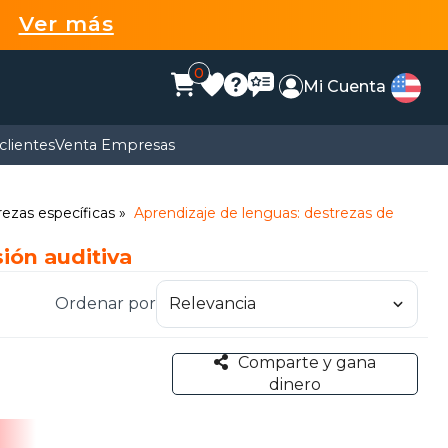
99
Ver más
0
Mi Cuenta
clientes
Venta Empresas
rezas específicas
Aprendizaje de lenguas: destrezas de
ión auditiva
Ordenar por
Comparte y gana
dinero