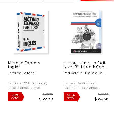
Método Express
Historias en ruso fácil.
Inglés
Nivel B1. Libro 1: Con
traducción al español
Larousse Editorial
Red Kalinka - Escuela De
y audio
Ruso
Larousse, 2018, 3 Edición,
Escuela De Ruso Red
Tapa Blanda, Nuevo
Kalinka, Tapa Blanda,
Nuevo