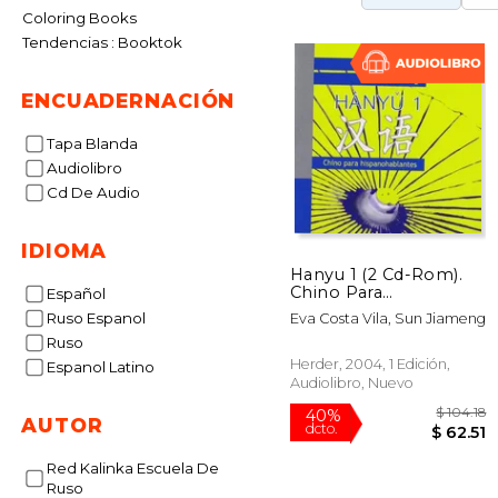
Coloring Books
Tendencias : Booktok
ENCUADERNACIÓN
Tapa Blanda
Audiolibro
Cd De Audio
IDIOMA
Hanyu 1 (2 Cd-Rom).
Chino Para
Español
Hispanohablantes
Ruso Espanol
Eva Costa Vila, Sun Jiameng
Ruso
Herder, 2004, 1 Edición,
Espanol Latino
Audiolibro, Nuevo
AUTOR
Red Kalinka Escuela De
Ruso