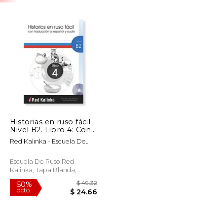
Historias en ruso fácil.
Nivel B2. Libro 4: Con
traducción al español
Red Kalinka - Escuela De
y audio
Ruso
Escuela De Ruso Red
Kalinka, Tapa Blanda,
Nuevo