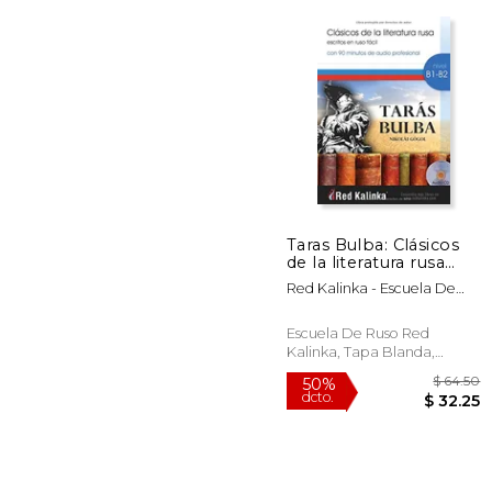
50%
dcto.
$ 
Taras Bulba: Clásicos
de la literatura rusa
escritos en ruso fácil
Red Kalinka - Escuela De
Ruso
Escuela De Ruso Red
Kalinka, Tapa Blanda,
Nuevo