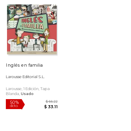
$ 49.32
$ 109.67
50%
dcto.
$ 24.66
$ 54.84
Inglés en familia
Larousse Editorial S.L.
Larousse, 1 Edición, Tapa
Blanda,
Usado