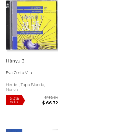
$ 51.83
$ 132.64
50%
dcto.
$ 25.91
$ 66.32
Hànyu 3
Eva Costa Vila
Herder, Tapa Blanda,
Nuevo