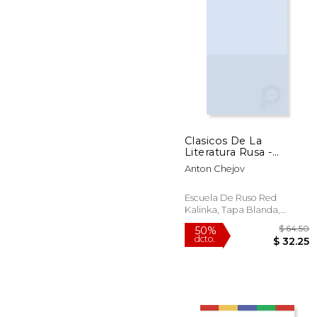
Clasicos De La
Literatura Rusa -
$
50%
Cuentos (en Ruso)
dcto.
$ 
Anton Chejov
Escuela De Ruso Red
Kalinka, Tapa Blanda,
Nuevo