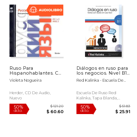
$ 51.83
$ 49.32
50%
50%
dcto.
dcto.
25.91
$ 24.66
Ruso Para
Diálogos en ruso para
Hispanohablantes. CD
los negocios. Nivel B1.
1 Y 2 Nivel 2
Libro 1: Textos con
Violeta Nogueira
Red Kalinka - Escuela De
audio para estudiantes
Ruso
de ruso
Herder, CD De Audio,
Escuela De Ruso Red
Nuevo
Kalinka, Tapa Blanda,
Nuevo