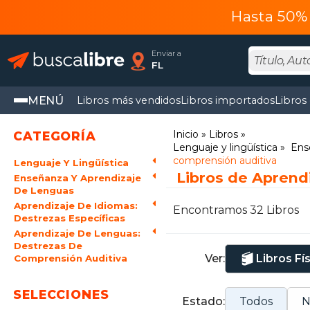
Hasta 50% 
Enviar a
FL
MENÚ
Libros más vendidos
Libros importados
Libros
Inicio
Libros
CATEGORÍA
Lenguaje y lingüística
Ens
comprensión auditiva
Lenguaje Y Lingüística
Libros de Aprend
Enseñanza Y Aprendizaje
De Lenguas
Aprendizaje De Idiomas:
Encontramos 32 Libros
Destrezas Específicas
Aprendizaje De Lenguas:
Destrezas De
Ver:
Libros Fí
Comprensión Auditiva
SELECCIONES
Estado:
Todos
N