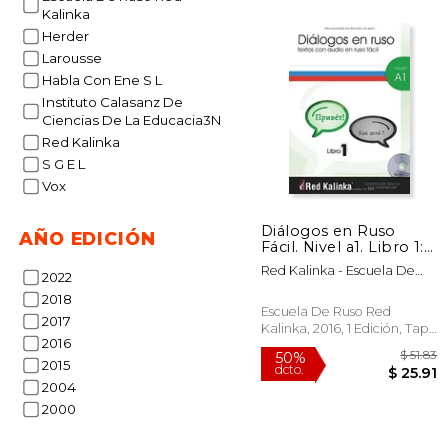
Kalinka
Herder
$
40%
Larousse
dcto.
$ 1
Habla Con Ene S L
Instituto Calasanz De
Ciencias De La Educacia3N
Red Kalinka
S G E L
Vox
Diálogos en Ruso
AÑO EDICIÓN
Fácil. Nivel a1. Libro 1:
Textos con Audio Para
Red Kalinka - Escuela De
2022
Estudiantes de Ruso
Ruso
(en Ruso, Español)
2018
Escuela De Ruso Red
2017
Kalinka, 2016, 1 Edición, Tapa
2016
Blanda, Nuevo
2015
2004
2000