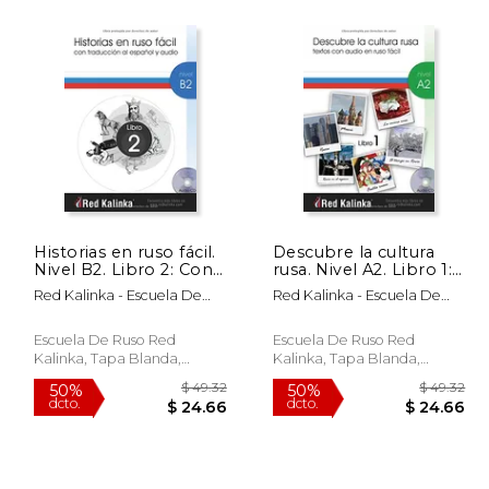
 173.54
$ 51.83
50%
50%
dcto.
dcto.
04.13
$ 25.91
Historias en ruso fácil.
Descubre la cultura
Nivel B2. Libro 2: Con
rusa. Nivel A2. Libro 1:
traducción al español
Textos con audio para
Red Kalinka - Escuela De
Red Kalinka - Escuela De
y audio
estudiantes de ruso
Ruso
Ruso
Escuela De Ruso Red
Escuela De Ruso Red
Kalinka, Tapa Blanda,
Kalinka, Tapa Blanda,
Nuevo
Nuevo