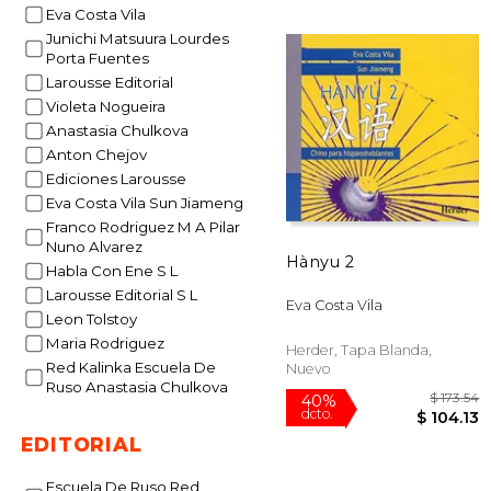
$
Eva Costa Vila
40%
dcto.
$ 
Junichi Matsuura Lourdes
Porta Fuentes
Larousse Editorial
Violeta Nogueira
Anastasia Chulkova
Anton Chejov
Ediciones Larousse
Eva Costa Vila Sun Jiameng
Franco Rodriguez M A Pilar
Nuno Alvarez
Hànyu 2
Habla Con Ene S L
Larousse Editorial S L
Eva Costa Vila
Leon Tolstoy
Maria Rodriguez
Herder, Tapa Blanda,
Red Kalinka Escuela De
Nuevo
Ruso Anastasia Chulkova
EDITORIAL
Escuela De Ruso Red