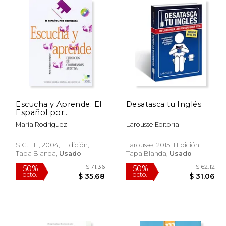
 49.32
$ 49.32
50%
50%
dcto.
dcto.
24.66
$ 24.66
Escucha y Aprende: El
Desatasca tu Inglés
Español por
Destrezas. Ejercicios
María Rodríguez
Larousse Editorial
de Compre Sion
Auditiva (Incluye 2 Cds)
S.G.E.L., 2004, 1 Edición,
Larousse, 2015, 1 Edición,
Tapa Blanda,
Usado
Tapa Blanda,
Usado