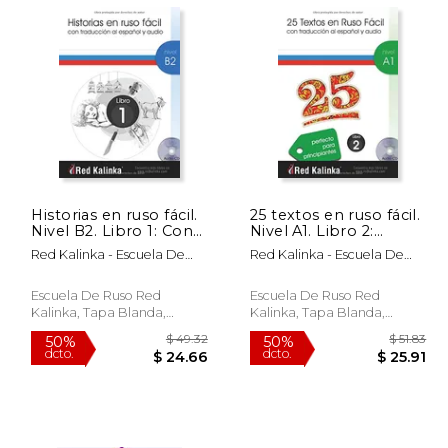
 64.50
$ 121.20
50%
50%
dcto.
dcto.
32.25
$ 60.60
Historias en ruso fácil.
25 textos en ruso fácil.
Nivel B2. Libro 1: Con
Nivel A1. Libro 2:
traducción al
Textos con audio para
Red Kalinka - Escuela De
Red Kalinka - Escuela De
castellano y audio
estudiantes de ruso
Ruso
Ruso
Escuela De Ruso Red
Escuela De Ruso Red
Kalinka, Tapa Blanda,
Kalinka, Tapa Blanda,
Nuevo
Nuevo