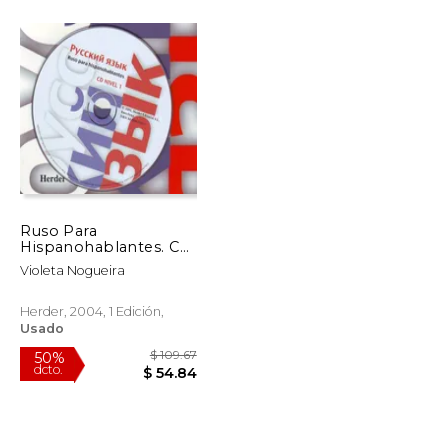
$ 51.83
$ 25.91
15%
dcto.
$ 25.91
$ 22.03
Ruso Para
Hispanohablantes. Cd
Nivel 1 ()
Violeta Nogueira
Herder, 2004, 1 Edición,
Usado