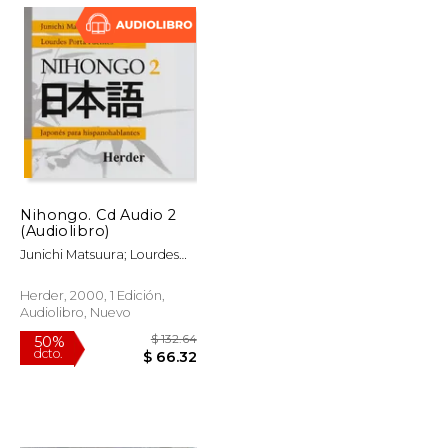
$ 51.83
$ 66.22
50%
dcto.
$ 25.91
$ 33.11
Nihongo. Cd Audio 2
(Audiolibro)
Junichi Matsuura; Lourdes
Porta Fuentes
Herder, 2000, 1 Edición,
Audiolibro, Nuevo