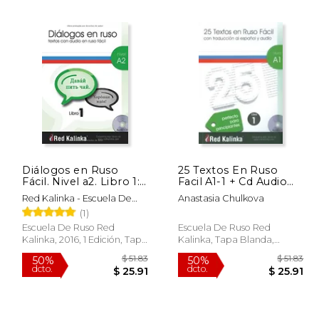
 104.18
$ 45.39
50%
50%
dcto.
dcto.
62.51
$ 22.70
Diálogos en Ruso
25 Textos En Ruso
Fácil. Nivel a2. Libro 1:
Facil A1-1 + Cd Audio
Textos con Audio Para
(en Ruso, Español)
Red Kalinka - Escuela De
Anastasia Chulkova
Estudiantes de Ruso
Ruso
(1)
(en Ruso, Español)
Escuela De Ruso Red
Escuela De Ruso Red
Kalinka, 2016, 1 Edición, Tapa
Kalinka, Tapa Blanda,
Blanda, Nuevo
Nuevo