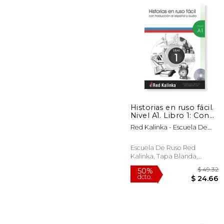
$
50%
dcto.
$ 
Historias en ruso fácil.
Nivel A1. Libro 1: Con
traducción al español
Red Kalinka - Escuela De
y audio
Ruso
Escuela De Ruso Red
Kalinka, Tapa Blanda,
Nuevo