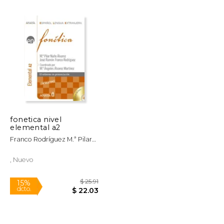
$ 49.32
$ 49.32
50%
dcto.
$ 24.66
$ 24.66
fonetica nivel
elemental a2
Franco Rodríguez M.ª Pilar
Nuño Alvarez
, Nuevo