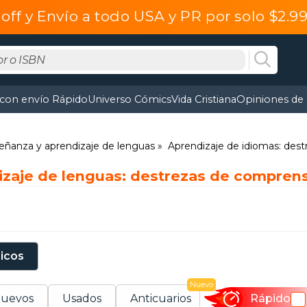
off y Envío a todo USA y PR por solo $2.
 con envío Rápido
Universo Cómics
Vida Cristiana
Opiniones de 
eñanza y aprendizaje de lenguas
Aprendizaje de idiomas: dest
izaje de lenguas: destrezas de comprens
sicos
Nuevo
uevos
Usados
Anticuarios
Rápido