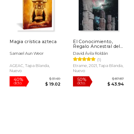
$ 19.13
$ 53.
6%
40%
dcto.
dcto.
$ 18.00
$ 32.
Magia crística azteca
El Conocimiento,
Regalo Ancestral del
Cielo
Samael Aun Weor
David Ávila Roldán
(1)
AGEAC, Tapa Blanda,
Etrame, 2021, Tapa Blanda,
Nuevo
Nuevo