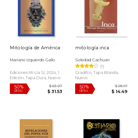
Mitología de América
mitología inca
Mariano Izquierdo Gallo
Soledad Cachuan
(1)
Ediciones Mi-Lla Sl, 2024, 1
Gradifco, Tapa Blanda,
Edición, Tapa Dura, Nuevo
Nuevo
$ 63.07
$ 28.
50%
50%
dcto.
dcto.
$ 31.53
$ 14.