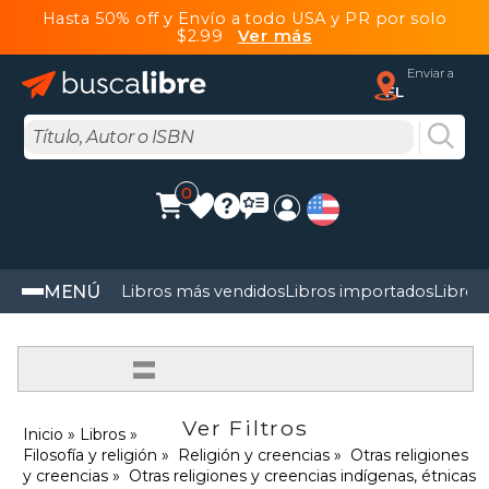
Hasta 50% off y Envío a todo USA y PR por solo
$2.99
Ver más
Enviar a
FL
0
MENÚ
Libros más vendidos
Libros importados
Libros
=
Ver Filtros
Inicio
Libros
Filosofía y religión
Religión y creencias
Otras religiones
y creencias
Otras religiones y creencias indígenas, étnicas