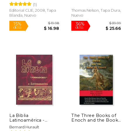
Teologica
Format: Hardcover
(1)
Contemporanea:
(en Inglés)
Estudios Biblicos)
Editorial CLIE, 2008, Tapa
Thomas Nelson, Tapa Dura,
Blanda, Nuevo
Nuevo
$ 26.99
$ 46.
15%
50%
dcto.
dcto.
$ 22.94
$ 23.
La Biblia
The Three Books of
Latinoamérica -
Enoch and the Book
Formadores
of Giants
Bernard Hurault
(Cartoné)