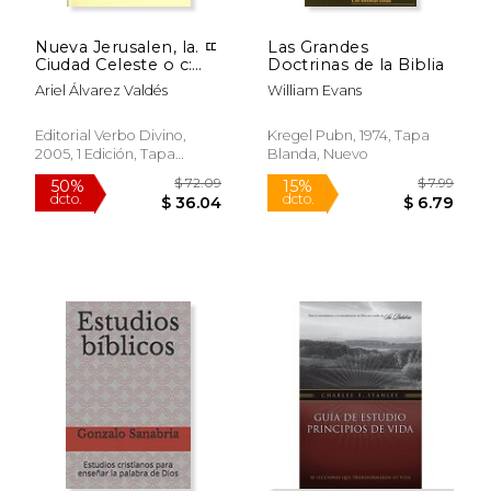
Nueva Jerusalen, la. ﾨ
Las Grandes
Ciudad Celeste o c:
Doctrinas de la Biblia
Estudio Exegético y
Ariel Álvarez Valdés
William Evans
Teológico de ap 21,1-8
(Asociación Bíblica
Española)
Editorial Verbo Divino,
Kregel Pubn, 1974, Tapa
2005, 1 Edición, Tapa
Blanda, Nuevo
Blanda, Nuevo
$ 40.06
$ 12
15%
15%
dcto.
dcto.
$ 34.05
$ 11.