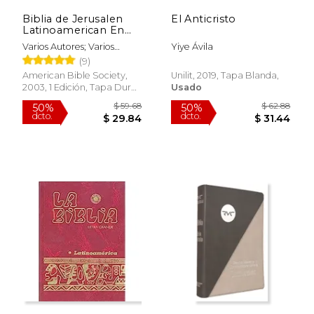
Biblia de Jerusalen
El Anticristo
Latinoamerican En
Letra Grande-OS
Varios Autores; Varios
Yiye Ávila
Autores
(9)
American Bible Society,
Unilit, 2019, Tapa Blanda,
2003, 1 Edición, Tapa Dura,
Usado
Nuevo
$ 10.15
$ 13
12%
15%
dcto.
dcto.
$ 8.95
$ 11.