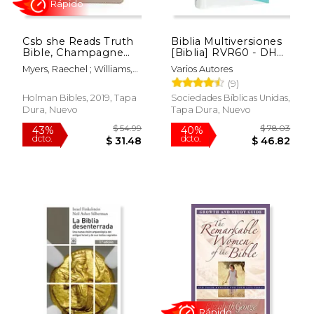
Csb she Reads Truth
Biblia Multiversiones
Bible, Champagne
[Biblia] RVR60 - DHH
Gold Leathertouch:
- TLA - RVC
Myers, Raechel ; Williams,
Varios Autores
Notetaking Space,
$ 44.99
$ 9.
40%
12%
Amanda Bible ; Csb Bibles
(9)
Devotionals, Reading
dcto.
dcto.
$ 26.83
$ 7.
By Holman
Plans, Easy-To-Read
Holman Bibles, 2019, Tapa
Sociedades Bíblicas Unidas,
Font (en Inglés)
Dura, Nuevo
Tapa Dura, Nuevo
Rápido