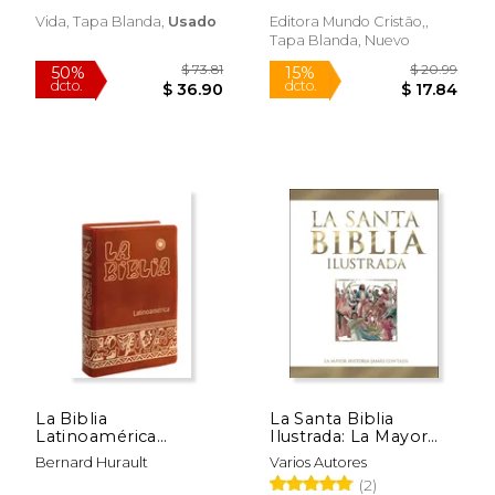
Alma
Vida, Tapa Blanda,
Usado
Editora Mundo Cristão,,
Tapa Blanda, Nuevo
Rápido
Rápido
$ 19.98
$ 39.
15%
36%
dcto.
dcto.
$ 16.98
$ 25.
La Biblia
La Santa Biblia
Latinoamérica
Ilustrada: La Mayor
[Ministro] - plástico
Historia Jamás
Bernard Hurault
Varios Autores
Contada (Grandes
(2)
Obras)