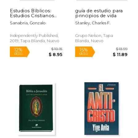
Estudios Bíblicos:
guía de estudio para
Estudios Cristianos
principios de vida
Para Enseñar la
Sanabria, Gonzalo
Stanley, Charles F.
Palabra de Dios
Independently Published,
Grupo Nelson, Tapa
2019, Tapa Blanda, Nuevo
Blanda, Nuevo
$ 72.09
$ 7.
50%
15%
dcto.
dcto.
$ 36.04
$ 6.