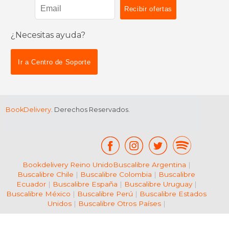
¿Necesitas ayuda?
$ 109.31
$ 49.
50%
15%
dcto.
dcto.
$ 54.65
$ 42.
Ir a Centro de Soporte
BookDelivery
. Derechos Reservados.
Bookdelivery Reino Unido
Buscalibre Argentina
|
Buscalibre Chile
|
Buscalibre Colombia
|
Buscalibre
Ecuador
|
Buscalibre España
|
Buscalibre Uruguay
|
Buscalibre México
|
Buscalibre Perú
|
Buscalibre Estados
Unidos
|
Buscalibre Otros Países
|