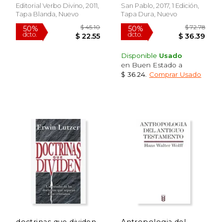
Editorial Verbo Divino, 2011,
San Pablo, 2017, 1 Edición,
Tapa Blanda, Nuevo
Tapa Dura, Nuevo
Disponible
Usado
en Buen Estado a
$ 36.24
.
Comprar Usado
$ 62.49
$ 16
50%
6%
dcto.
dcto.
$ 31.24
$ 15.
doctrinas que dividen
Antropologia del