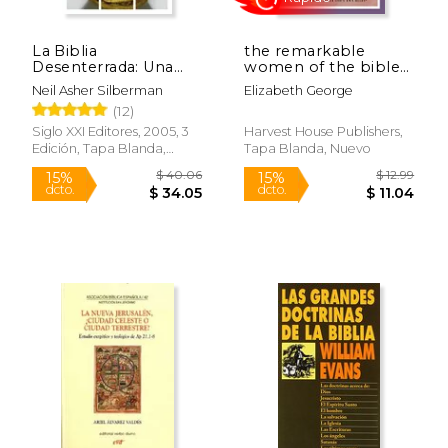
La Biblia
the remarkable
Desenterrada: Una
women of the bible
Nueva Visión
growth (en Inglés)
Neil Asher Silberman
Elizabeth George
Arqueológica del
(12)
Antiguo Israel y de los
Orígenes de sus
Siglo XXI Editores, 2005, 3
Harvest House Publishers,
Textos Sagrados
Edición, Tapa Blanda,
Tapa Blanda, Nuevo
$ 54.99
$ 78.
43%
40%
Nuevo
dcto.
dcto.
$ 31.48
$ 46.
Rápido