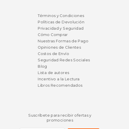
$ 12.99
$ 66.
15%
50%
dcto.
dcto.
Términos y Condiciones
$ 11.04
$ 33.
Políticas de Devolución
Privacidad y Seguridad
Cómo Comprar
Nuestras Formas de Pago
Opiniones de Clientes
Costos de Envío
Seguridad Redes Sociales
Blog
Lista de autores
Incentivo a la Lectura
Libros Recomendados
Suscríbete para recibir ofertas y
promociones