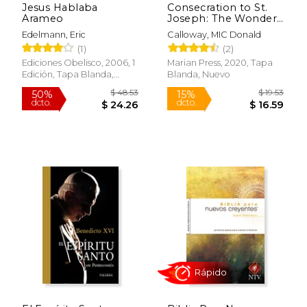
Jesus Hablaba
Consecration to St.
Arameo
Joseph: The Wonders
of our Spiritual Father
Edelmann, Eric
Calloway, MIC Donald
(en Inglés)
(1)
(2)
Ediciones Obelisco, 2006, 1
Marian Press, 2020, Tapa
Edición, Tapa Blanda,
Blanda, Nuevo
Nuevo
$ 57.87
$ 78.
50%
40%
dcto.
dcto.
$ 28.93
$ 47.