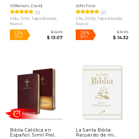
de los Días Finales del
y muertes de los
Wilkerson, David
John Foxe
Mundo, que ha
cristianos primitivos y
$ 69.45
$ 158.
50%
50%
(2)
(2)
Comenzado a
mártires protestantes
dcto.
dcto.
$ 34.72
$ 79.
Manifestarse ya en la
Vida, 2010, Tapa Blanda,
Clie, 2006, Tapa Blanda,
Actualidad
Nuevo
Nuevo
Rápido
Biblia Católica en
La Santa Biblia:
Español. Símil Piel
Recuerdo de mi