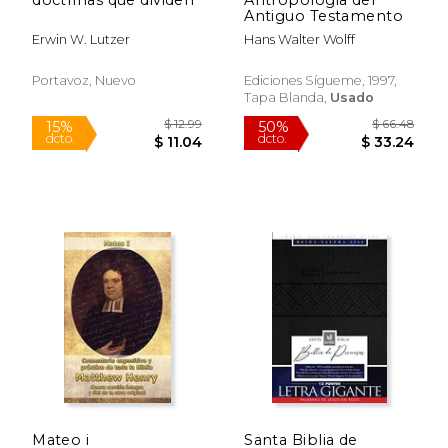
Antiguo Testamento
Erwin W. Lutzer
Hans Walter Wolff
Portavoz, Nuevo
Ediciones Sígueme, 1997,
Tapa Blanda,
Usado
$ 73.81
$ 20.
50%
15%
dcto.
dcto.
$ 36.90
$ 17.
Mateo i
Santa Biblia de