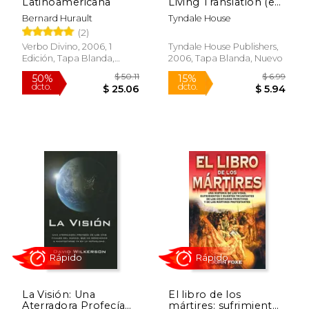
Latinoamericana
Living Translation (en
dcto.
dcto.
$ 17.83
$ 7.
Inglés)
Bernard Hurault
Tyndale House
(2)
Verbo Divino, 2006, 1
Tyndale House Publishers,
Edición, Tapa Blanda,
2006, Tapa Blanda, Nuevo
Nuevo
La Visión: Una
El libro de los
Aterradora Profecía
mártires: sufrimientos