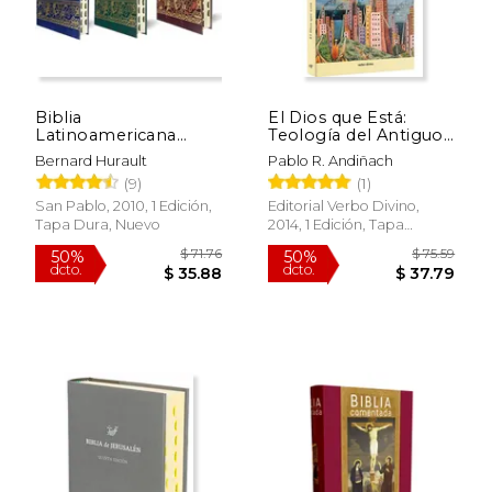
Biblia
El Dios que Está:
Latinoamericana
Teología del Antiguo
Letra Grande Con
Testamento (Estudios
Bernard Hurault
Pablo R. Andiñach
indices (Color al azar)
Bíblicos)
(9)
(1)
San Pablo, 2010, 1 Edición,
Editorial Verbo Divino,
Tapa Dura, Nuevo
2014, 1 Edición, Tapa
Blanda, Nuevo
$ 71.76
$ 75.
50%
50%
dcto.
dcto.
$ 35.88
$ 37.