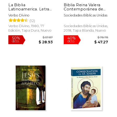
La Biblia
Biblia Reina Valera
Latinoamerica. Letra
Contemporánea de
Grande (tapa dura
Estudio
Verbo Divino
Sociedades Bíblicas Unidas
color aletorio))
(12)
Verbo Divino, 1980, 77
Sociedades Bíblicas Unidas,
Edición, Tapa Dura, Nuevo
2018, Tapa Blanda, Nuevo
$ 59.68
$ 62.
50%
50%
dcto.
dcto.
$ 29.84
$ 31.