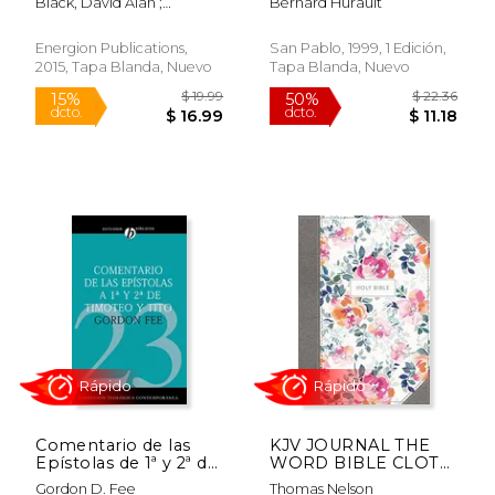
Black, David Alan ;
Bernard Hurault
Hudgins, Thomas W. ; Polo,
Fiorella J.
Energion Publications,
San Pablo, 1999, 1 Edición,
2015, Tapa Blanda, Nuevo
Tapa Blanda, Nuevo
$ 14.99
$ 19
13%
28%
dcto.
dcto.
$ 13.07
$ 14.
Comentario de las
KJV JOURNAL THE
Rápido
Epístolas de 1ª y 2ª de
WORD BIBLE CLOTH
Timoteo (Coleccion
OVER BOARD PIN
Gordon D. Fee
Thomas Nelson