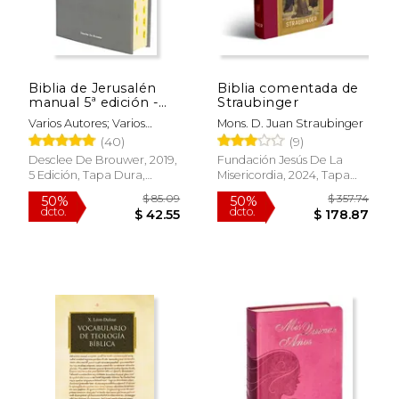
Biblia de Jerusalén
Biblia comentada de
manual 5ª edición -
Straubinger
modelo 1
Varios Autores; Varios
Mons. D. Juan Straubinger
Autores
(40)
(9)
Desclee De Brouwer, 2019,
Fundación Jesús De La
5 Edición, Tapa Dura,
Misericordia, 2024, Tapa
Nuevo
Dura, Nuevo
$ 85.09
$ 357.
50%
50%
dcto.
dcto.
$ 42.55
$ 178.