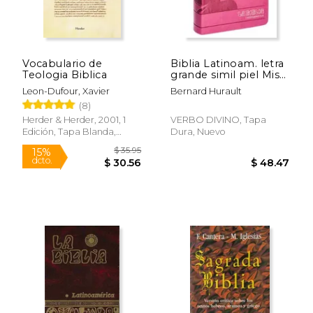
Vocabulario de
Biblia Latinoam. letra
Teologia Biblica
grande simil piel Mis
15 años
Leon-Dufour, Xavier
Bernard Hurault
(8)
Herder & Herder, 2001, 1
VERBO DIVINO, Tapa
Edición, Tapa Blanda,
Dura, Nuevo
Nuevo
$ 35.95
15%