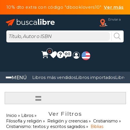
10% dto extra con código "dbooklovers10"
Ver más
Enviar a
FL
0
MENÚ
Libros más vendidos
Libros importados
Libros
=
Ver Filtros
Inicio
Libros
Filosofía y religión
Religión y creencias
Cristianismo
Cristianismo: textos y escritos sagrados
Biblias