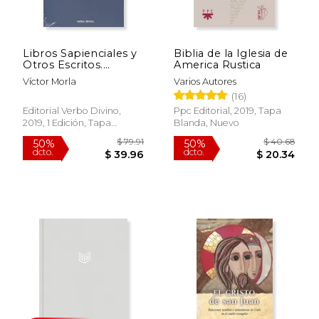
$ 18.95
$ 140.
15%
50%
dcto.
dcto.
$ 16.11
$ 70.
Libros Sapienciales y
Biblia de la Iglesia de
Otros Escritos.
America Rustica
(Introducción al
Víctor Morla
Varios Autores
Estudio de la Biblia)
(16)
Editorial Verbo Divino,
Ppc Editorial, 2019, Tapa
2019, 1 Edición, Tapa
Blanda, Nuevo
Blanda, Nuevo