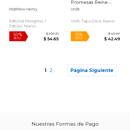
Promesas Reina-
Valera 1960
Matthew Henry
Unilit
Editorial Peregrino, 1
Unilit, Tapa Dura, Nuevo
Edición, Nuevo
1
2
Página Siguiente
$ 45.10
$ 72.
50%
50%
dcto.
dcto.
$ 22.55
$ 36.
Nuestras Formas de Pago