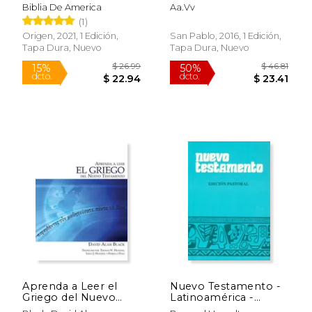
Vinotinto, Tamaño
Primera Comunion
Biblia De America
Aa.Vv
Compacto
(1)
Origen, 2021, 1 Edición,
San Pablo, 2016, 1 Edición,
Tapa Dura, Nuevo
Tapa Dura, Nuevo
$ 50.11
$ 6.
50%
15%
dcto.
dcto.
$ 25.06
$ 5.
Rápido
Rápido
Aprenda a Leer el
Nuevo Testamento -
Griego del Nuevo
Latinoamérica -
Testamento
Edición Pastoral