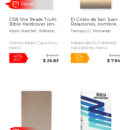
CSB She Reads Truth
El Cristo de San Juan:
$ 79.91
$ 40.
50%
50%
Bible Hardcover (en
Relaciones, nombres
dcto.
dcto.
$ 39.96
$ 20.
Inglés)
e instantáneas de
Myers, Raechel ; Williams,
Tamayo LC, Fernando
Cristo en el cuarto
Amanda Bible ; Csb Bibles
evangelio
By Holman
Holman Bibles, Tapa Dura,
Independently Published,
Nuevo
Tapa Blanda, Nuevo
Rápido