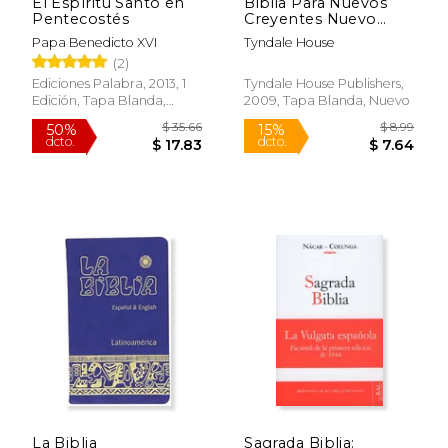
El Espíritu Santo en
Biblia Para Nuevos
Pentecostés
Creyentes Nuevo
Testamento ntv
Papa Benedicto XVI
Tyndale House
(2)
Ediciones Palabra, 2013, 1
Tyndale House Publishers,
Edición, Tapa Blanda,
2009, Tapa Blanda, Nuevo
Nuevo
$ 48.53
$ 19
50%
15%
dcto.
dcto.
$ 24.26
$ 16.
La Biblia
Sagrada Biblia: