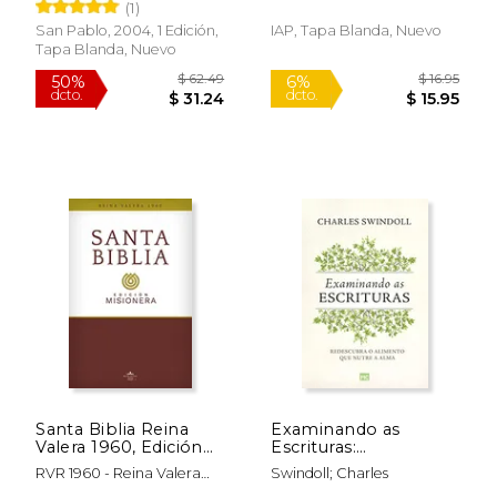
(1)
San Pablo, 2004, 1 Edición,
IAP, Tapa Blanda, Nuevo
Tapa Blanda, Nuevo
$ 19.99
$ 22.
15%
50%
dcto.
dcto.
$ 16.99
$ 11.
Santa Biblia Reina
Examinando as
Valera 1960, Edición
Escrituras:
Misionera, Tapa
Redescubra o
RVR 1960 - Reina Valera
Swindoll; Charles
Rústica
Alimento que Nutre a
1960