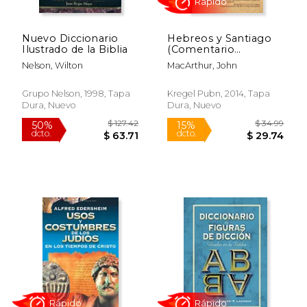
Nuevo Diccionario
Hebreos y Santiago
Ilustrado de la Biblia
(Comentario
Macarthur del Neuvo
Nelson, Wilton
MacArthur, John
Testamento
Grupo Nelson, 1998, Tapa
Kregel Pubn, 2014, Tapa
Dura, Nuevo
Dura, Nuevo
$ 20.99
$ 12
15%
15%
dcto.
dcto.
$ 17.84
$ 11.