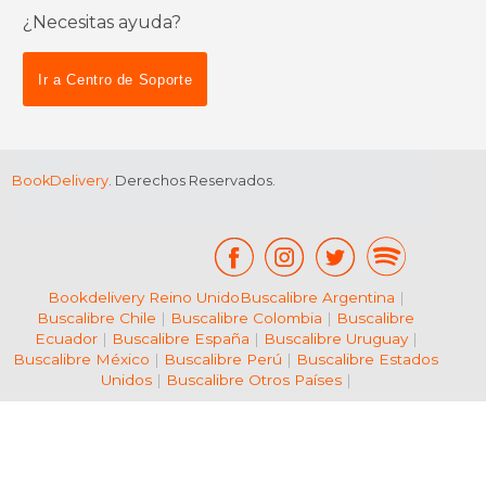
¿Necesitas ayuda?
$ 81.96
$ 29.
50%
20%
dcto.
dcto.
$ 40.98
$ 23.
Ir a Centro de Soporte
BookDelivery
. Derechos Reservados.
Bookdelivery Reino Unido
Buscalibre Argentina
|
Buscalibre Chile
|
Buscalibre Colombia
|
Buscalibre
Ecuador
|
Buscalibre España
|
Buscalibre Uruguay
|
Buscalibre México
|
Buscalibre Perú
|
Buscalibre Estados
Unidos
|
Buscalibre Otros Países
|