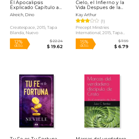
El Apocalipsis
Cielo, el Infierno y la
Explicado Capítulo a
Vida Despues de la
Capítulo: Manual
Muerte (6 Semanas
Alreich, Dino
Kay Arthur
Esencial y Práctico
$ 19.99
$ 67
15%
50%
(1)
Para el Estudio de
dcto.
dcto.
$ 16.99
$ 33.
Revelación
Createspace, 2015, Tapa
Precept Minstries
Blanda, Nuevo
International, 2015, Tapa
Blanda, Nuevo
Tu Fe es Tu Fortuna
Marcas del verdadero