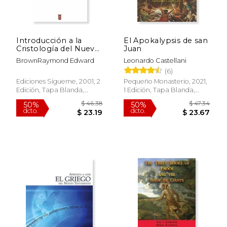
Introducción a la
El Apokalypsis de san
Cristología del Nuevo
Juan
Testamento
BrownRaymond Edward
Leonardo Castellani
(6)
Ediciones Sígueme, 2001, 2
Pequeño Monasterio, 2021,
Edición, Tapa Blanda,
1 Edición, Tapa Blanda,
$ 14.99
$ 50.
13%
50%
Nuevo
Nuevo
dcto.
dcto.
$ 13.07
$ 25.