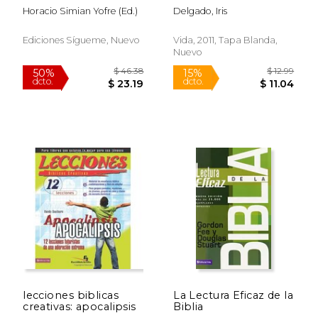
can`t have my
Horacio Simian Yofre (ed.)
Delgado, Iris
children
Ediciones Sígueme, Nuevo
Vida, 2011, Tapa Blanda,
Nuevo
$ 11.61
$ 23.
12%
12%
dcto.
dcto.
$ 10.25
$ 21.
lecciones biblicas
La Lectura Eficaz de la
creativas: apocalipsis
Biblia