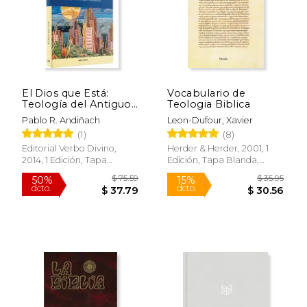
El Dios que Está:
Vocabulario de
Teología del Antiguo
Teologia Biblica
Testamento (Estudios
Pablo R. Andiñach
Leon-Dufour, Xavier
Bíblicos)
(1)
(8)
Editorial Verbo Divino,
Herder & Herder, 2001, 1
2014, 1 Edición, Tapa
Edición, Tapa Blanda,
Blanda, Nuevo
Nuevo
$ 75.59
$ 35.
50%
15%
dcto.
dcto.
$ 37.79
$ 30.