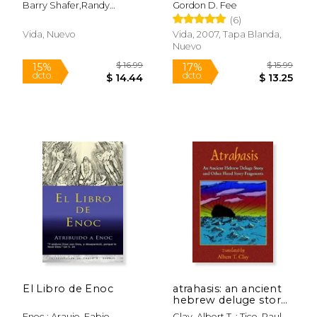
Barry Shafer,randy
Gordon D. Fee
Southern
(6)
Vida, Nuevo
Vida, 2007, Tapa Blanda,
Nuevo
$ 23.99
$ 48.
15%
50%
dcto.
dcto.
$ 20.39
$ 24.
El Libro de Enoc
atrahasis: an ancient
hebrew deluge story
(en Inglés)
Enoc ; Araujo, Fabio
Clay, Albert T. ; Tice, Paul