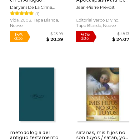
Testamento
vivir, comprender)
Danyans De La Cinna,
Jean-Pierre Prévost
Eugenio
(1)
Vida, 2008, Tapa Blanda,
Editorial Verbo Divino,
Nuevo
Tapa Blanda, Nuevo
$ 10.99
$ 8.
12%
12%
dcto.
dcto.
$ 9.69
$ 7.
metodologia del
satanas, mis hijos no
antiguo testamento
son tuyos / satan, you