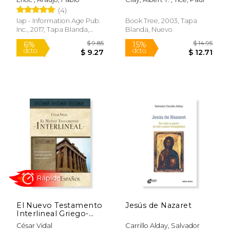
(4)
Iap - Information Age Pub.
Book Tree, 2003, Tapa
Inc., 2017, Tapa Blanda,
Blanda, Nuevo
Nuevo
$ 46.38
$ 12
50%
15%
dcto.
dcto.
$ 23.19
$ 11.
El Nuevo Testamento
Jesús de Nazaret
Interlineal Griego-
Español
César Vidal
Carrillo Alday, Salvador