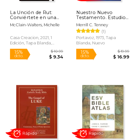
La Unción de Rut:
Nuestro Nuevo
Conviértete en una
Testamento. Estudio
Mujer de fe, Virtud y
panomámico del
McClain-Walters, Michelle
Merrill C. Tenney
Destino
Nuevo Testamento
(1)
Casa Creacion, 2021, 1
Portavoz, 1973, Tapa
Edición, Tapa Blanda,
Blanda, Nuevo
Nuevo
Rápido
Rápido
$ 14.99
$ 24.
20%
15%
dcto.
dcto.
$ 12.01
$ 21.