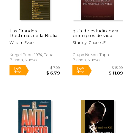
$ 18.17
$ 12
15%
15%
dcto.
dcto.
$ 15.45
$ 11.
Las Grandes
guía de estudio para
Doctrinas de la Biblia
principios de vida
William Evans
Stanley, Charles F.
Kregel Pubn, 1974, Tapa
Grupo Nelson, Tapa
Blanda, Nuevo
Blanda, Nuevo