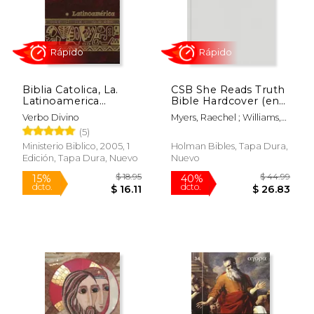
Biblia Catolica, La.
CSB She Reads Truth
Latinoamerica
Bible Hardcover (en
(Bolsillo Tapa Dura)
Inglés)
Verbo Divino
Myers, Raechel ; Williams,
Amanda Bible ; Csb Bibles
(5)
By Holman
Ministerio Biblico, 2005, 1
Holman Bibles, Tapa Dura,
Edición, Tapa Dura, Nuevo
Nuevo
Rápido
Rápido
$ 18.95
$ 44.
15%
40%
dcto.
dcto.