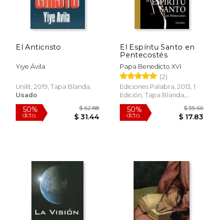
El Anticristo
El Espíritu Santo en
$ 7.99
$ 13
15%
15%
Pentecostés
dcto.
dcto.
$ 6.79
$ 11.
Yiye Ávila
Papa Benedicto XVI
(2)
Unilit, 2019, Tapa Blanda,
Ediciones Palabra, 2013, 1
Usado
Edición, Tapa Blanda,
Nuevo