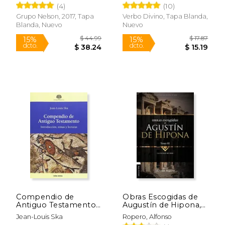
(4)
(10)
Grupo Nelson, 2017, Tapa
Verbo Divino, Tapa Blanda,
Blanda, Nuevo
Nuevo
$ 16.99
$ 15
15%
17%
dcto.
dcto.
$ 14.44
$ 13.
Compendio de
Obras Escogidas de
Antiguo Testamento:
Augustín de Hipona,
Introducción, temas y
Tomo 3: La Ciudad de
Jean-Louis Ska
Ropero, Alfonso
lecturas (Estudios
Dios