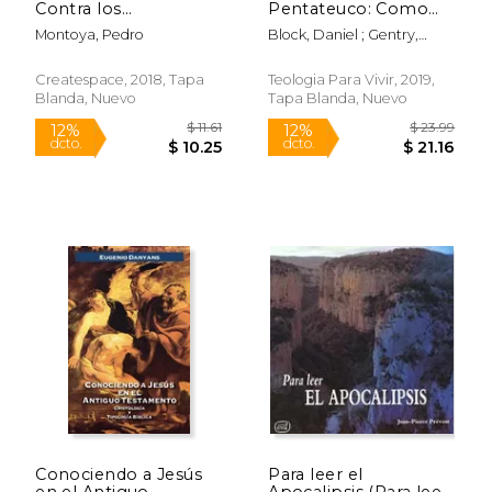
Contra los
Pentateuco: Como
Principados del
Predicar e Interpretar
Montoya, Pedro
Block, Daniel ; Gentry,
Pecado: Serie de
la ley de Dios
Peter ; Garrett, Duane
Ensenanzas Sobre la
(Estudios Bíblicos
Guerra Espiritual
Teologicos)
Createspace, 2018, Tapa
Teologia Para Vivir, 2019,
Blanda, Nuevo
Tapa Blanda, Nuevo
$ 22.24
$ 7.
12%
15%
dcto.
dcto.
$ 19.62
$ 6.
Conociendo a Jesús
Para leer el
en el Antiguo
Apocalipsis (Para leer,