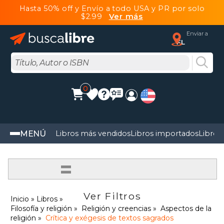
Hasta 50% off y Envío a todo USA y PR por solo
$2.99
Ver más
Enviar a
FL
0
MENÚ
Libros más vendidos
Libros importados
Libros
=
Ver Filtros
Inicio
Libros
Filosofía y religión
Religión y creencias
Aspectos de la
religión
Crítica y exégesis de textos sagrados