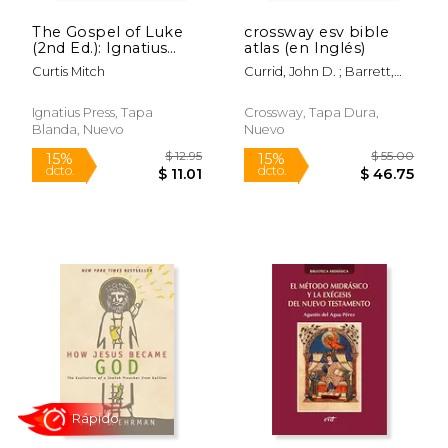
The Gospel of Luke
crossway esv bible
(2nd Ed.): Ignatius
atlas (en Inglés)
Catholic Study Bible
Curtis Mitch
Currid, John D. ; Barrett,
(en Inglés)
David P.
Ignatius Press, Tapa
Crossway, Tapa Dura,
Blanda, Nuevo
Nuevo
Rápido
$ 10.99
$ 19
15%
15%
dcto.
dcto.