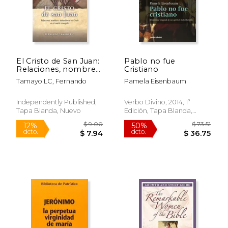
$ 16.11
$ 26.
El Cristo de San Juan:
Pablo no fue
Relaciones, nombres
Cristiano
e instantáneas de
Tamayo LC, Fernando
Pamela Eisenbaum
Cristo en el cuarto
evangelio
Independently Published,
Verbo Divino, 2014, 1ª
Tapa Blanda, Nuevo
Edición, Tapa Blanda,
Nuevo