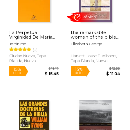
$ 9.00
$ 73
12%
50%
dcto.
dcto.
$ 7.94
$ 36.
La Perpetua
the remarkable
Virginidad De María
women of the bible
(Biblioteca de
growth (en Inglés)
Jerónimo
Elizabeth George
Patrística)
(2)
Ciudad Nueva, Tapa
Harvest House Publishers,
Blanda, Nuevo
Tapa Blanda, Nuevo
Rápido