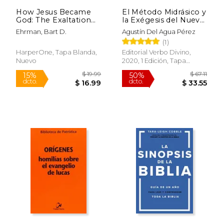
$ 9.34
$ 16.
How Jesus Became
El Método Midrásico y
God: The Exaltation
la Exégesis del Nuevo
of a Jewish Preacher
Testamento
Ehrman, Bart D.
Agustín Del Agua Pérez
From Galilee (en
(Asociación Bíblica
(1)
Inglés)
Española)
HarperOne, Tapa Blanda,
Editorial Verbo Divino,
Nuevo
2020, 1 Edición, Tapa
Blanda, Nuevo
Rápido
Rápido