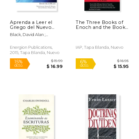
Aprenda a Leer el
The Three Books of
Griego del Nuevo
Enoch and the Book
Testamento
of Giants
Black, David Alan ;
Hudgins, Thomas W. ; Polo,
Fiorella J.
Energion Publications,
IAP, Tapa Blanda, Nuevo
2015, Tapa Blanda, Nuevo
$ 46.38
$ 47.
50%
50%
dcto.
dcto.
$ 23.19
$ 23.