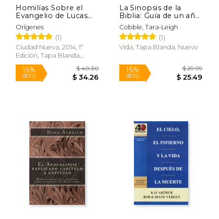
Homilías Sobre el
La Sinopsis de la
$ 12.95
$ 55.
15%
15%
Evangelio de Lucas
Biblia: Guía de un año
dcto.
dcto.
$ 11.01
$ 46.
(Biblioteca de
Para Leer y
Orígenes
Cobble, Tara-Leigh
Patrística)
Comprender Toda la
(1)
(1)
Biblia
Ciudad Nueva, 2014, 1ª
Vida, Tapa Blanda, Nuevo
Edición, Tapa Blanda,
Nuevo
Rápido