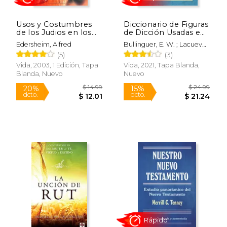
Usos y Costumbres
Diccionario de Figuras
de los Judios en los
de Dicción Usadas en
Tiempos de Cristo
la Biblia (Ed. Rústica)
Edersheim, Alfred
Bullinguer, E. W. ; Lacueva,
Francisco
(5)
(3)
Vida, 2003, 1 Edición, Tapa
Vida, 2021, Tapa Blanda,
Blanda, Nuevo
Nuevo
Rápido
$ 127.42
$ 34.
50%
15%
dcto.
dcto.
$ 63.71
$ 29.