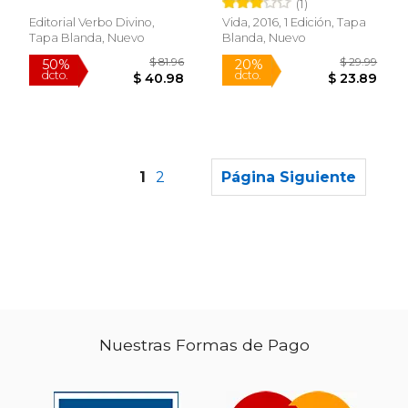
(1)
Bíblicos)
Editorial Verbo Divino,
Vida, 2016, 1 Edición, Tapa
Tapa Blanda, Nuevo
Blanda, Nuevo
1
2
Página Siguiente
Nuestras Formas de Pago
$ 9.85
$ 14
6%
15%
dcto.
dcto.
$ 9.27
$ 12.