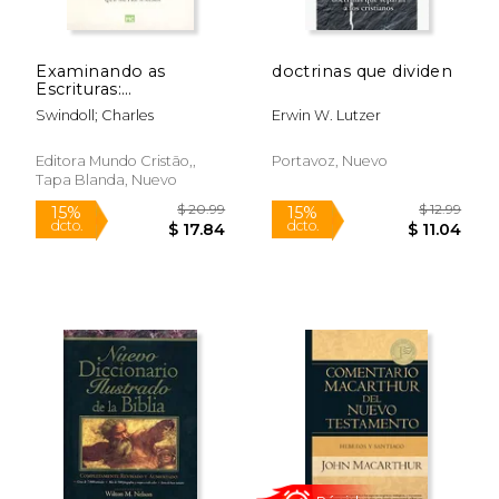
Examinando as
doctrinas que dividen
Escrituras:
Redescubra o
Swindoll; Charles
Erwin W. Lutzer
Alimento que Nutre a
Alma
Editora Mundo Cristão,,
Portavoz, Nuevo
Tapa Blanda, Nuevo
$ 19.99
$ 16
15%
6%
dcto.
dcto.
$ 16.99
$ 15.