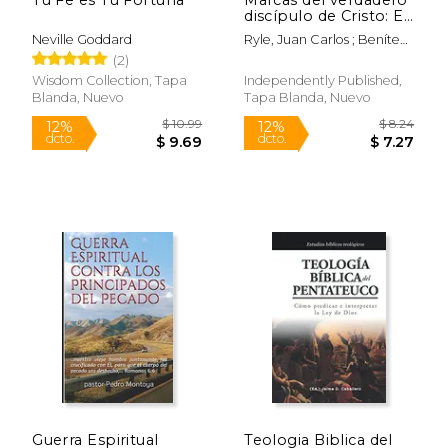
discípulo de Cristo: En
el evangelio de Juan
Neville Goddard
Ryle, Juan Carlos ; Benítez,
Julio C.
(2)
Wisdom Collection, Tapa
Independently Published,
Blanda, Nuevo
Tapa Blanda, Nuevo
$ 40.30
$ 29.
15%
15%
dcto.
dcto.
$ 34.26
$ 25.
Guerra Espiritual
Teologia Biblica del