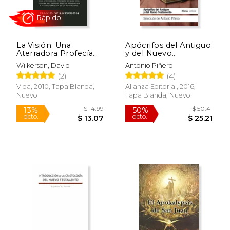
La Visión: Una
Apócrifos del Antiguo
Aterradora Profecía
y del Nuevo
de los Días Finales del
Testamento
Wilkerson, David
Antonio Piñero
Mundo, que ha
$ 62.88
$ 35.
50%
50%
(2)
(4)
Comenzado a
dcto.
dcto.
$ 31.44
$ 17.
Manifestarse ya en la
Vida, 2010, Tapa Blanda,
Alianza Editorial, 2016,
Actualidad
Nuevo
Tapa Blanda, Nuevo
Rápido