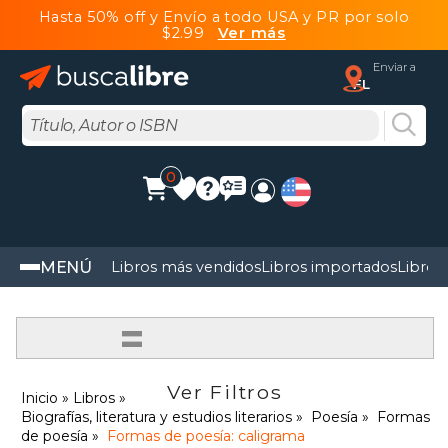
Hasta 50% off y Envío a todo USA y PR por solo
$2.99
Ver más
Enviar a
FL
0
MENÚ
Libros más vendidos
Libros importados
Libros
=
Ver Filtros
Inicio
Libros
Biografías, literatura y estudios literarios
Poesía
Formas
de poesía
Formas de poesía: caligrama