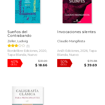
Sueños del
Invocaciones silentes
Contrabando
Zeller, Ludwig
Claudio Mangifesta
(1)
Bordelibre Ediciones, 2020,
ArsEt Ediciones, 2026, Tapa
Tapa Blanda, Nuevo
Blanda, Nuevo
$ 31.09
$ 79.
40%
50%
dcto.
dcto.
$ 18.66
$ 39.