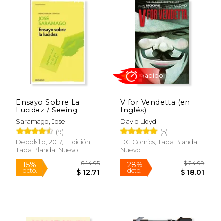
dcto.
dcto.
$ 27.40
$ 24.
Ensayo Sobre La
V for Vendetta (en
Lucidez / Seeing
Inglés)
Saramago, Jose
David Lloyd
(9)
(5)
Rápido
Debolsillo, 2017, 1 Edición,
DC Comics, Tapa Blanda,
Tapa Blanda, Nuevo
Nuevo