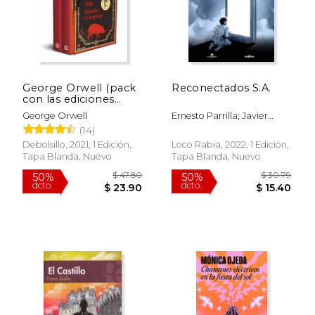
George Orwell (pack
Reconectados S.A.
con las ediciones
definitivas avaladas
George Orwell
Ernesto Parrilla; Javier
por The Orwell
Oliver
(14)
Estate de 1984 y
Rebelión en la granja)
Debolsillo, 2021, 1 Edición,
Loco Rabia, 2022, 1 Edición,
Tapa Blanda, Nuevo
Tapa Blanda, Nuevo
$ 11.00
$ 20.
12%
15%