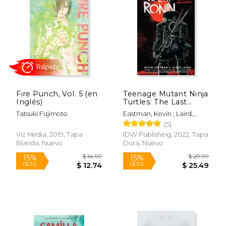
$ 47.80
$ 30.
50%
50%
dcto.
dcto.
$ 23.90
$ 15.
Fire Punch, Vol. 5 (en
Teenage Mutant Ninja
Inglés)
Turtles: The Last
Ronin (en Inglés)
Tatsuki Fujimoto
Eastman, Kevin ; Laird,
Peter ; Waltz, Tom
(5)
Viz Media, 2019, Tapa
IDW Publishing, 2022, Tapa
Blanda, Nuevo
Dura, Nuevo
Rápido