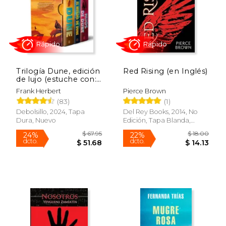
Trilogía Dune, edición
Red Rising (en Inglés)
Rápido
de lujo (estuche con:
Dune | El mesías de
Frank Herbert
Pierce Brown
Dune | Hijos de Dune)
(83)
(1)
Debolsillo, 2024, Tapa
Del Rey Books, 2014, No
Dura, Nuevo
Edición, Tapa Blanda,
Nuevo
$ 27.04
$ 14.
15%
15%
dcto.
dcto.
$ 22.98
$ 11.