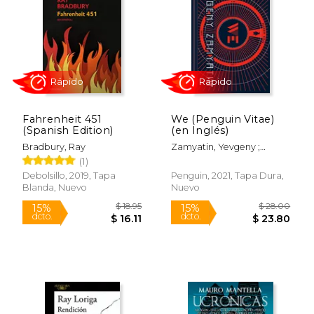
Fahrenheit 451
We (Penguin Vitae)
(Spanish Edition)
(en Inglés)
$ 14.99
$ 29.
15%
15%
Bradbury, Ray
Zamyatin, Yevgeny ;
dcto.
dcto.
$ 12.74
$ 25.
Brown, Clarence ; Brown,
(1)
Clarence
Debolsillo, 2019, Tapa
Penguin, 2021, Tapa Dura,
Blanda, Nuevo
Nuevo