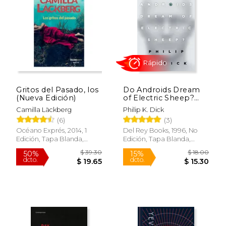
$ 39.06
$ 20.
40%
15%
dcto.
dcto.
$ 23.44
$ 17.
Gritos del Pasado, los
Do Androids Dream
(Nueva Edición)
of Electric Sheep?
(en Inglés)
Camilla Läckberg
Philip K. Dick
(6)
(3)
Océano Exprés, 2014, 1
Del Rey Books, 1996, No
Edición, Tapa Blanda,
Edición, Tapa Blanda,
Nuevo
Nuevo
Rápido