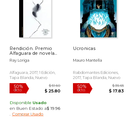
Rápido
Rendición. Premio
Ucronicas
Alfaguara de novela
2017 (HISPANICA)
Ray Loriga
Mauro Mantella
$ 39.30
$ 18.
50%
15%
Alfaguara, 2017, 1 Edición,
Rabdomantes Ediciones,
dcto.
dcto.
$ 19.65
$ 15.
Tapa Blanda, Nuevo
2017, Tapa Blanda, Nuevo
Disponible
Usado
en Buen Estado a
$ 19.96
.
Comprar Usado