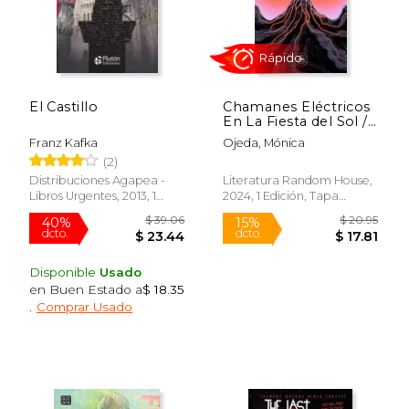
dcto.
dcto.
$ 9.71
$ 17.
El Castillo
Chamanes Eléctricos
En La Fiesta del Sol /
Electric Shamans at
Franz Kafka
Ojeda, Mónica
the Festival of T He
(2)
Sun
Distribuciones Agapea -
Literatura Random House,
Libros Urgentes, 2013, 1
2024, 1 Edición, Tapa
Edición, Tapa Blanda,
Blanda, Nuevo
Nuevo
Disponible
Usado
en Buen Estado a
$ 18.35
.
Comprar Usado