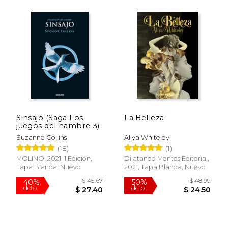
Rápido
Rápido
Sinsajo (Saga Los
La Belleza
juegos del hambre 3)
Suzanne Collins
Aliya Whiteley
$ 18.95
$ 28.
15%
15%
(18)
(1)
dcto.
dcto.
$ 16.11
$ 23.
MOLINO, 2021, 1 Edición,
Dilatando Mentes Editorial,
Tapa Blanda, Nuevo
2021, Tapa Blanda, Nuevo