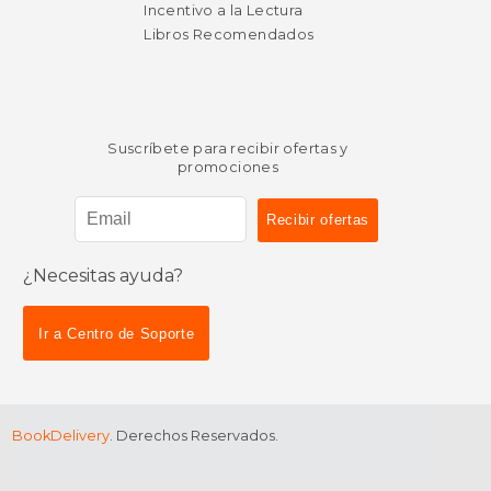
Incentivo a la Lectura
Libros Recomendados
Suscríbete para recibir ofertas y
promociones
¿Necesitas ayuda?
$ 38.62
$ 17
49%
15%
dcto.
dcto.
$ 19.76
$ 15.
Ir a Centro de Soporte
BookDelivery
. Derechos Reservados.