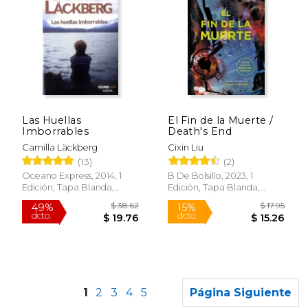
$ 29.99
$ 14.
15%
21%
Las Huellas
El Fin de la Muerte /
dcto.
dcto.
$ 25.49
$ 11.
Imborrables
Death's End
Camilla Läckberg
Cixin Liu
(13)
(2)
Oceano Express, 2014, 1
B De Bolsillo, 2023, 1
Edición, Tapa Blanda,
Edición, Tapa Blanda,
Nuevo
Nuevo
1
2
3
4
5
Página Siguiente