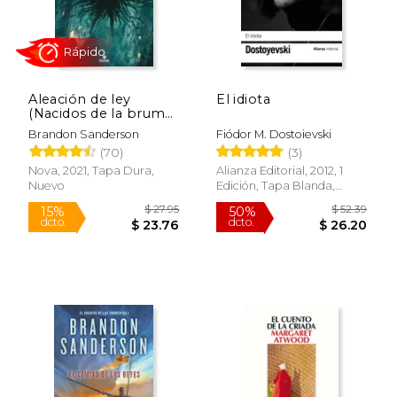
$ 52.39
$ 16
50%
15%
dcto.
dcto.
$ 26.20
$ 14.
Aleación de ley
El idiota
(Nacidos de la bruma
4)
Brandon Sanderson
Fiódor M. Dostoievski
(70)
(3)
Nova, 2021, Tapa Dura,
Alianza Editorial, 2012, 1
Nuevo
Edición, Tapa Blanda,
Nuevo
Rápido