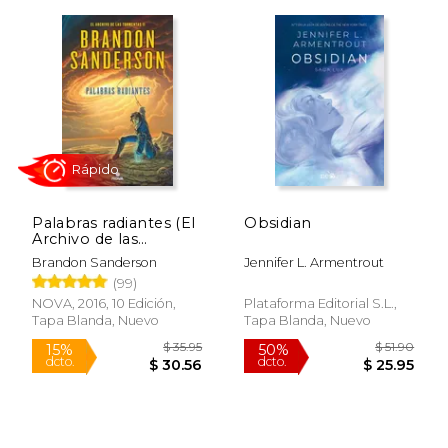
Palabras radiantes (El
Obsidian
Archivo de las
Tormentas 2)
Brandon Sanderson
Jennifer L. Armentrout
(99)
NOVA, 2016, 10 Edición,
Plataforma Editorial S.L.,
$ 51.60
$ 35.
50%
50%
Tapa Blanda, Nuevo
Tapa Blanda, Nuevo
dcto.
dcto.
$ 25.80
$ 17.