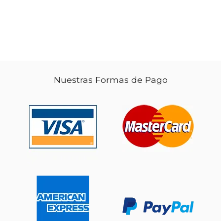
Rápido
Rápido
Nuestras Formas de Pago
$ 18.99
$ 26.
15%
29%
dcto.
dcto.
$ 16.14
$ 18.