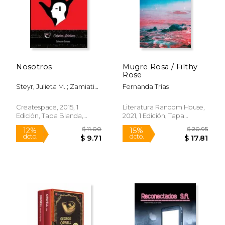
Nosotros
Mugre Rosa / Filthy
Rose
Steyr, Julieta M. ; Zamiatin,
Fernanda Trías
Yevgueni
Rápido
Rápido
Createspace, 2015, 1
Literatura Random House,
Edición, Tapa Blanda,
2021, 1 Edición, Tapa
Nuevo
Blanda, Nuevo
$ 67.95
$ 18.
24%
22%
dcto.
dcto.
$ 51.68
$ 14.