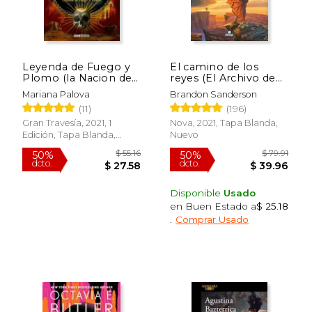
Leyenda de Fuego y
El camino de los
$ 23.95
$ 21
19%
15%
Plomo (la Nacion de
reyes (El Archivo de
dcto.
dcto.
$ 19.28
$ 18.
las Bestias 2)
las Tormentas 1)
Mariana Palova
Brandon Sanderson
(11)
(196)
Gran Travesía, 2021, 1
Nova, 2021, Tapa Blanda,
Edición, Tapa Blanda,
Nuevo
Nuevo
Disponible
Usado
en Buen Estado a
$ 25.18
.
Comprar Usado