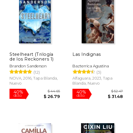
$ 14.95
$ 24.
15%
28%
dcto.
dcto.
$ 12.71
$ 18.
Steelheart (Trilogía
Las Indignas
de los Reckoners 1)
Brandon Sanderson
Bazterrica Agustina
(12)
(3)
NOVA, 2016, Tapa Blanda,
Alfaguara, 2023, Tapa
Nuevo
Blanda, Nuevo
Rápido