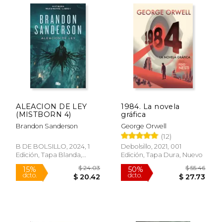
ALEACION DE LEY
1984. La novela
(MISTBORN 4)
gráfica
Brandon Sanderson
George Orwell
(12)
B DE BOLSILLO, 2024, 1
Debolsillo, 2021, 001
Edición, Tapa Blanda,
Edición, Tapa Dura, Nuevo
Nuevo
$ 45.67
$ 48.
40%
50%