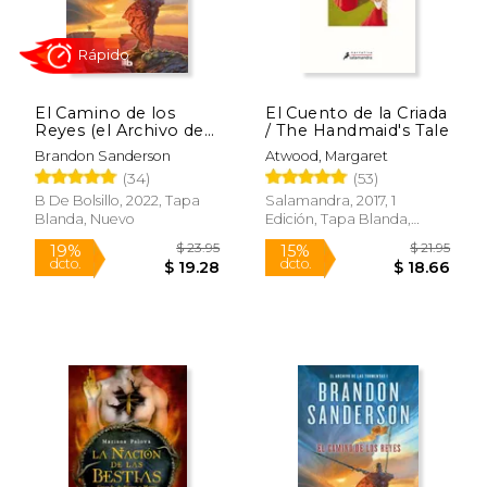
$ 27.95
$ 52.
15%
50%
dcto.
dcto.
$ 23.76
$ 26.
El Camino de los
El Cuento de la Criada
Reyes (el Archivo de
/ The Handmaid's Tale
las Tormentas 1)
Brandon Sanderson
Atwood, Margaret
(34)
(53)
B De Bolsillo, 2022, Tapa
Salamandra, 2017, 1
Blanda, Nuevo
Edición, Tapa Blanda,
Nuevo
Rápido