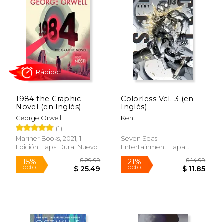
$ 35.95
$ 51.
15%
50%
dcto.
dcto.
$ 30.56
$ 25.
1984 the Graphic
Colorless Vol. 3 (en
Novel (en Inglés)
Inglés)
George Orwell
Kent
(1)
Mariner Books, 2021, 1
Seven Seas
Edición, Tapa Dura, Nuevo
Entertainment, Tapa
Blanda, Nuevo