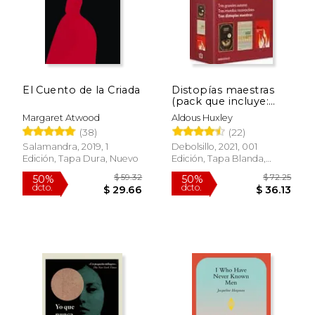
El Cuento de la Criada
Distopías maestras
(pack que incluye:
1984, Fahrenheit 451
Margaret Atwood
Aldous Huxley
y Un mundo feliz)
(38)
(22)
Salamandra, 2019, 1
Debolsillo, 2021, 001
Edición, Tapa Dura, Nuevo
Edición, Tapa Blanda,
Nuevo
$ 59.32
$ 72.
50%
50%
dcto.
dcto.