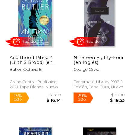
$ 24.03
$ 55.
15%
50%
dcto.
dcto.
$ 20.42
$ 27.
Adulthood Rites: 2
Nineteen Eighty-Four
(Lilith'S Brood) (en
(en Inglés)
Inglés)
Butler, Octavia E.
George Orwell
Grand Central Publishing,
Everyman's Library, 1992, 1
2021, Tapa Blanda, Nuevo
Edición, Tapa Dura, Nuevo
Rápido