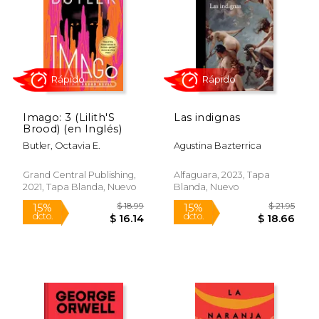
$ 55.16
$ 79
50%
50%
dcto.
dcto.
$ 27.58
$ 39.
Imago: 3 (Lilith'S
Las indignas
Brood) (en Inglés)
Butler, Octavia E.
Agustina Bazterrica
Grand Central Publishing,
Alfaguara, 2023, Tapa
2021, Tapa Blanda, Nuevo
Blanda, Nuevo