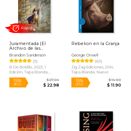
Juramentada (El
Rebelion en la Granja
Archivo de las
Tormentas 3)
Brandon Sanderson
George Orwell
(5)
(63)
B De Bolsillo, 2023, 1
Zig Zag Ediciones, 2014,
Edición, Tapa Blanda,
Tapa Blanda, Nuevo
Nuevo
$ 24.03
$ 18
15%
15%
dcto.
dcto.
$ 20.42
$ 16.