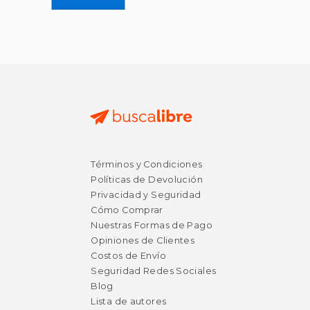
Términos y Condiciones
$ 44.65
$ 52.
40%
40%
dcto.
dcto.
$ 26.79
$ 31.
Políticas de Devolución
Privacidad y Seguridad
Cómo Comprar
Nuestras Formas de Pago
Opiniones de Clientes
Costos de Envío
Seguridad Redes Sociales
Blog
Lista de autores