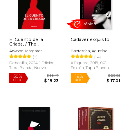
El Cuento de la
Cadáver exquisito
Criada, / The
Handmaid's Tale
Atwood, Margaret
Bazterrica, Agustina
Rápido
(3)
(14)
Debolsillo, 2024, 1 Edición,
Alfaguara, 2019, 001
Tapa Blanda, Nuevo
Edición, Tapa Blanda,
Nuevo
$ 38.47
$ 20.
50%
19%
dcto.
dcto.
$ 19.23
$ 17.