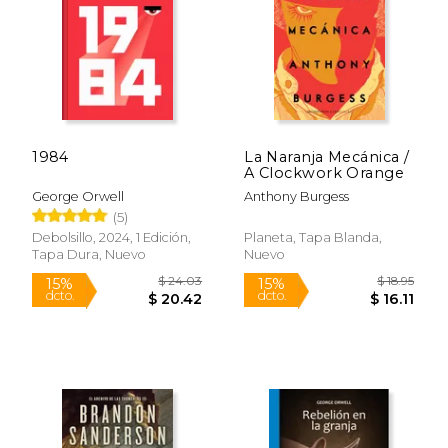
Rápido
Rápido
1984
La Naranja Mecánica /
A Clockwork Orange
George Orwell
Anthony Burgess
(5)
Debolsillo, 2024, 1 Edición,
Planeta, Tapa Blanda,
Tapa Dura, Nuevo
Nuevo
$ 18.99
$ 21
15%
15%
dcto.
dcto.
$ 16.14
$ 18.