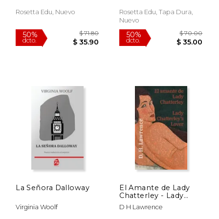
Rosetta Edu, Nuevo
Rosetta Edu, Tapa Dura,
Nuevo
$ 9.99
$ 74.
6%
50%
dcto.
dcto.
$ 9.40
$ 37.
La Señora Dalloway
El Amante de Lady
Chatterley - Lady
Chatterley's Lover
Virginia Woolf
D H Lawrence