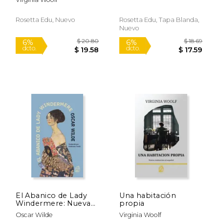
Rosetta Edu, Nuevo
Rosetta Edu, Tapa Blanda,
Nuevo
$ 27.50
$ 26.
6%
6%
dcto.
dcto.
$ 25.88
$ 25.
El Abanico de Lady
Una habitación
Windermere: Nueva
propia
Traducción al Español
Oscar Wilde
Virginia Woolf