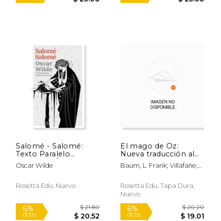
$ 76.87
$ 21.
50%
6%
dcto.
dcto.
$ 38.43
$ 20.
Salomé - Salomé:
El mago de Oz:
Texto Paralelo
Nueva traducción al
Bilingüe - Édition
español
Oscar Wilde
Baum, L. Frank; Villafañe,
Bilingue: Francés -
Santiago M.
Español
Rosetta Edu, Nuevo
Rosetta Edu, Tapa Dura,
Nuevo