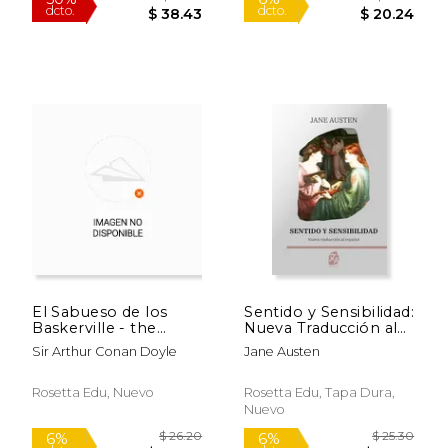
$ 13.30
$ 9.
6%
6%
dcto.
dcto.
$ 12.52
$ 9.
El Sabueso de los
Sentido y Sensibilidad:
Baskerville - the
Nueva Traducción al
Hound of the
Español
Sir Arthur Conan Doyle
Jane Austen
Baskervilles
Rosetta Edu, Nuevo
Rosetta Edu, Tapa Dura,
Nuevo