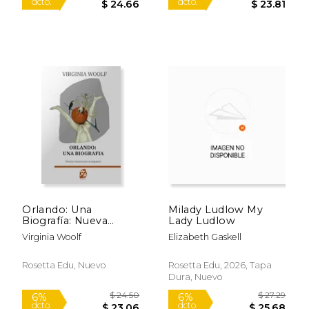
$ 13.39
$ 42.
6%
50%
dcto.
dcto.
$ 12.60
$ 21.
Orlando: Una
Milady Ludlow My
Biografía: Nueva
Lady Ludlow
Traducción al Español
Virginia Woolf
Elizabeth Gaskell
Rosetta Edu, Nuevo
Rosetta Edu, 2026, Tapa
Dura, Nuevo