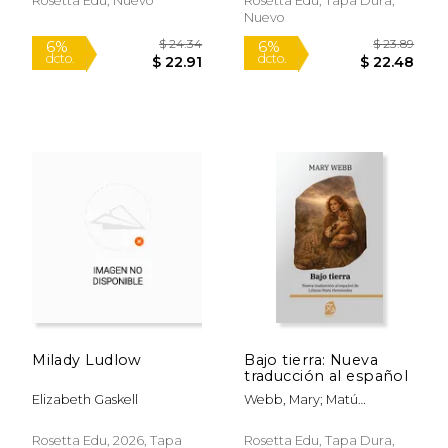
Rosetta Edu, Nuevo
Rosetta Edu, Tapa Dura,
Bilingual edition:
Nuevo
Inglés - Español /
Milady Ludlow
Bajo tierra: Nueva
traducción al español
Elizabeth Gaskell
Webb, Mary; Matú
$ 25.50
$ 19.
6%
6%
Hernández, Liliana
dcto.
dcto.
$ 24.00
$ 18.
Rosetta Edu, 2026, Tapa
Rosetta Edu, Tapa Dura,