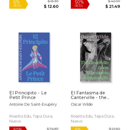
edition: Inglés -
Español / English -
Spanish
$ 19.70
$ 23.
6%
6%
dcto.
dcto.
$ 18.54
$ 21.
El Principito - Le
El Fantasma de
Petit Prince
Canterville - the
Canterville Ghost
Antoine De Saint-Exupéry
Oscar Wilde
Rosetta Edu, Tapa Dura,
Rosetta Edu, Tapa Dura,
Nuevo
Nuevo