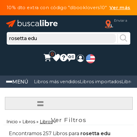
10% dto extra con código "dbooklovers10"
Ver más
Enviar a
FL
0
MENÚ
Libros más vendidos
Libros importados
Libros
=
Ver Filtros
Inicio
Libros
Libros
Encontramos 257 Libros para
rosetta edu