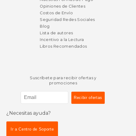
Opiniones de Clientes
Costos de Envío
Seguridad Redes Sociales
Blog
Lista de autores
Incentivo a la Lectura
Libros Recomendados
Suscríbete para recibir ofertas y
promociones
$ 21.80
$ 20.
6%
6%
¿Necesitas ayuda?
dcto.
dcto.
$ 20.52
$ 19.
Ir a Centro de Soporte