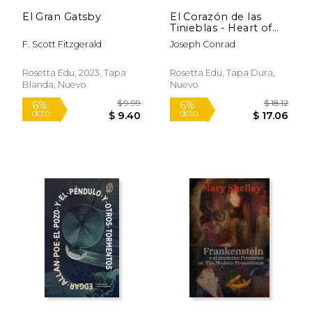
El Gran Gatsby
El Corazón de las
Tinieblas - Heart of
Darkness
F. Scott Fitzgerald
Joseph Conrad
Rosetta Edu, 2023, Tapa
Rosetta Edu, Tapa Dura,
Blanda, Nuevo
Nuevo
$ 9.99
$ 18
6%
6%
dcto.
dcto.
$ 9.40
$ 17.