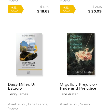
6%
6%
Nuevo
Nuevo
dcto.
dcto.
$ 22.91
$ 22.
Daisy Miller: Un
Orgullo y Prejuicio -
Estudio
Pride and Prejudice
Henry James
Jane Austen
Rosetta Edu, Tapa Blanda,
Rosetta Edu, Nuevo
Nuevo