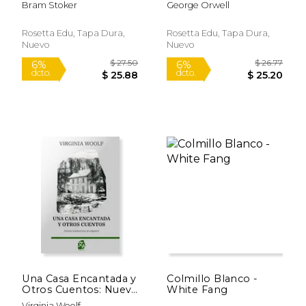
Bram Stoker
George Orwell
Rosetta Edu, Tapa Dura,
Rosetta Edu, Tapa Dura,
Nuevo
Nuevo
$ 26.00
$ 24.
6%
6%
dcto.
dcto.
$ 24.47
$ 22.
Una Casa Encantada y
Colmillo Blanco -
Otros Cuentos: Nueva
White Fang
Traducción al Español
Virginia Woolf