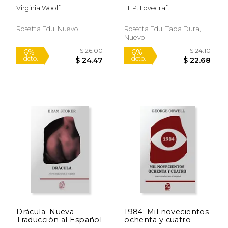
Biography: Texto
Case of Charles
Virginia Woolf
H. P. Lovecraft
Paralelo Bilingüe -
Dexter Ward: Texto
Bilingual Edition:
Paralelo Bilingüe -
Inglés - Español
Bilingual Edition:
Rosetta Edu, Nuevo
Rosetta Edu, Tapa Dura,
Inglés - Español
Nuevo
$ 24.10
$ 24.
6%
6%
dcto.
dcto.
$ 22.68
$ 22.
Drácula: Nueva
1984: Mil novecientos
Traducción al Español
ochenta y cuatro