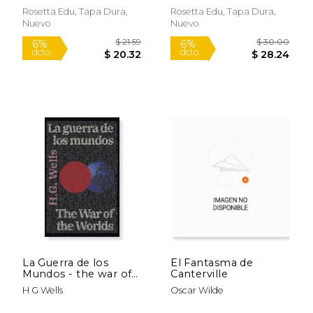
Rosetta Edu, Tapa Dura,
Rosetta Edu, Tapa Dura,
Nuevo
Nuevo
$ 71.80
$ 70.
50%
50%
dcto.
dcto.
$ 35.90
$ 35.
La Guerra de los
El Fantasma de
Mundos - the war of
Canterville
the Worlds
H G Wells
Oscar Wilde