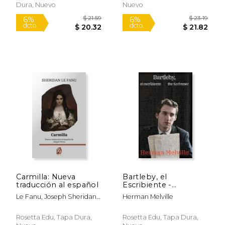
Dura, Nuevo
Nuevo
Carmilla: Nueva
Bartleby, el
traducción al español
Escribiente -
Bartleby, the
Le Fanu, Joseph Sheridan;
Herman Melville
Scrivener
Pérez, Abigail
Rosetta Edu, Tapa Dura,
Rosetta Edu, Tapa Dura,
$ 24.34
$ 23.