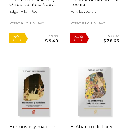
6%
6%
dcto.
dcto.
Otros Relatos: Nueva
Locura
$ 12.02
$ 12.
Traducción al Español
Edgar Allan Poe
H. P. Lovecraft
Rosetta Edu, Nuevo
Rosetta Edu, Nuevo
Hermosos y malditos.
El Abanico de Lady