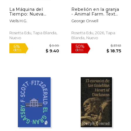
La Máquina del
Rebelión en la granja
Tiempo: Nueva
- Animal Farm. Texto
Traducción al Español
paralelo bilingüe -
Wells H.G.
George Orwell
Bilingual edition:
Inglés - Español /
English - Spanish
Rosetta Edu, Tapa Blanda,
Rosetta Edu, 2026, Tapa
Nuevo
Blanda, Nuevo
$ 9.99
$ 37
6%
50%
dcto.
dcto.
$ 9.40
$ 18.