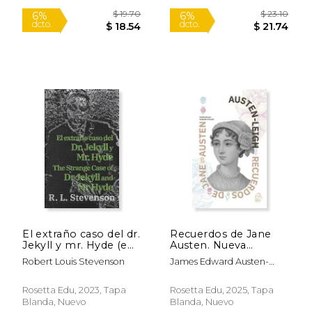
$ 21.59
$ 23
6%
6%
dcto.
dcto.
$ 20.32
$ 21.
El extraño caso del dr.
Recuerdos de Jane
Jekyll y mr. Hyde (en
Austen. Nueva
Bilingüe)
traducción al español
Robert Louis Stevenson
James Edward Austen-
Leigh
Rosetta Edu, 2023, Tapa
Rosetta Edu, 2025, Tapa
Blanda, Nuevo
Blanda, Nuevo