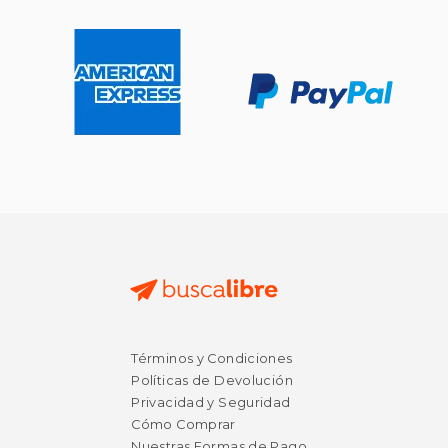
$ 24.50
$ 27.
6%
6%
dcto.
dcto.
$ 23.06
$ 25.
Términos y Condiciones
Políticas de Devolución
Privacidad y Seguridad
Cómo Comprar
Nuestras Formas de Pago