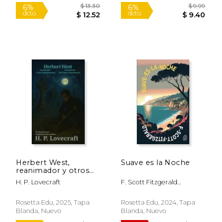
$ 19.79
$ 21
6%
6%
dcto.
dcto.
$ 18.62
$ 20.
Herbert West,
Suave es la Noche
reanimador y otros
experimentos -
H. P. Lovecraft
F. Scott Fitzgerald
Herbert West:
(Author), Guillermo Tirelli
Reanimator and
(Translator)
Other Experiments.
Rosetta Edu, 2025, Tapa
Rosetta Edu, 2024, Tapa
Texto paralelo
Blanda, Nuevo
Blanda, Nuevo
bilingüe - Bilingual