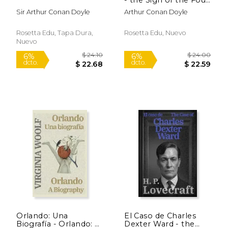
Texto Paralelo
Sir Arthur Conan Doyle
Arthur Conan Doyle
Bilingüe - Bilingual
Edition: Inglés -
Español
Rosetta Edu, Tapa Dura,
Rosetta Edu, Nuevo
$ 25.99
$ 19.
6%
6%
Nuevo
dcto.
dcto.
$ 24.46
$ 18.
Orlando: Una
El Caso de Charles
Biografía - Orlando: A
Dexter Ward - the