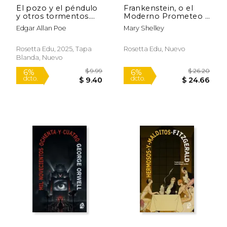
El pozo y el péndulo
Frankenstein, o el
y otros tormentos.
Moderno Prometeo -
Nueva traducción al
Frankenstein; Or, the
Edgar Allan Poe
Mary Shelley
español
Modern Prometheus:
Texto Paralelo
Bilingüe - Bilingual
Rosetta Edu, 2025, Tapa
Rosetta Edu, Nuevo
Edition: Inglés -
Blanda, Nuevo
Español
$ 9.99
$ 26.
6%
6%
dcto.
dcto.
$ 9.40
$ 24.