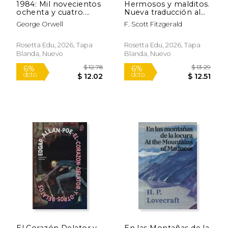
1984: Mil novecientos
Hermosos y malditos.
ochenta y cuatro.
Nueva traducción al
Nueva traducción al
español
George Orwell
F. Scott Fitzgerald
español
Rosetta Edu, 2026, Tapa
Rosetta Edu, 2026, Tapa
Blanda, Nuevo
Blanda, Nuevo
$ 12.78
$ 13
El Corazón Delator y
En las Montañas de la