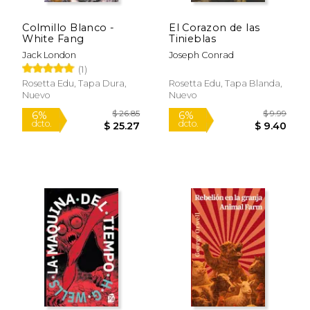
Colmillo Blanco -
El Corazon de las
White Fang
Tinieblas
Jack London
Joseph Conrad
(1)
Rosetta Edu, Tapa Dura,
Rosetta Edu, Tapa Blanda,
Nuevo
Nuevo
$ 26.85
$ 9.
6%
6%
dcto.
dcto.
$ 25.27
$ 9.