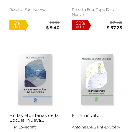
Rosetta Edu, Nuevo
Rosetta Edu, Tapa Dura,
Nuevo
$ 20.80
$ 18
6%
6%
dcto.
dcto.
$ 19.58
$ 17.
En las Montañas de la
El Principito
Locura: Nueva
Traducción al Español
H. P. Lovecraft
Antoine De Saint-Exupéry