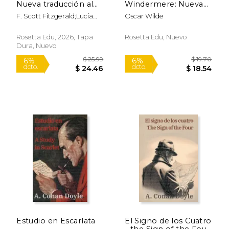
Nueva traducción al
Windermere: Nueva
español
Traducción al Español
F. Scott Fitzgerald;Lucía
Oscar Wilde
$ 9.99
$ 77.
6%
50%
Milagro Guillén
dcto.
dcto.
$ 9.40
$ 38.
Rosetta Edu, 2026, Tapa
Rosetta Edu, Nuevo
Dura, Nuevo
Estudio en Escarlata
El Signo de los Cuatro
- the Sign of the Four: