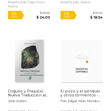
Rosetta Edu, Tapa Dura,
Rosetta Edu, Nuevo
Nuevo
$ 21.59
$ 30.
Orgullo y Prejuicio:
El pozo y el péndulo
6%
6%
dcto.
dcto.
Nueva Traducción al
y otros tormentos -
$ 20.32
$ 28.
Español
The Pit and the
Jane Austen
Poe, Edgar Allan; Mendoza,
Pendulum and Other
Lynnea
Torments: Texto
paralelo bilingüe -