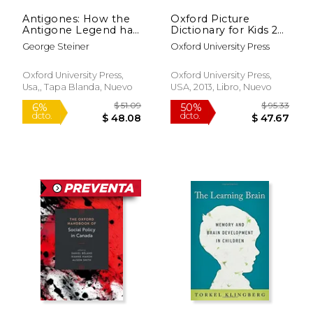
dcto.
dcto.
$ 85.36
$ 38.
Antigones: How the
Oxford Picture
Antigone Legend has
Dictionary for Kids 2e
Endured in Western
Ebook Pack (en
George Steiner
Oxford University Press
Literature, Art, and
Inglés)
Thought (Oxford
Paperbacks)
Oxford University Press,
Oxford University Press,
Usa,, Tapa Blanda, Nuevo
USA, 2013, Libro, Nuevo