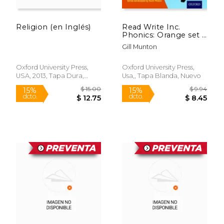
Religion (en Inglés)
Read Write Inc.
Phonics: Orange set 4
Non-Fiction 3 up in
Gill Munton
the air (Read Write
Inc. Phonics) (en
Inglés)
Oxford University Press,
Oxford University Press,
USA, 2013, Tapa Dura,
Usa,, Tapa Blanda, Nuevo
Nuevo
$ 15.00
$ 9.
15%
15%
dcto.
dcto.
$ 12.75
$ 8.