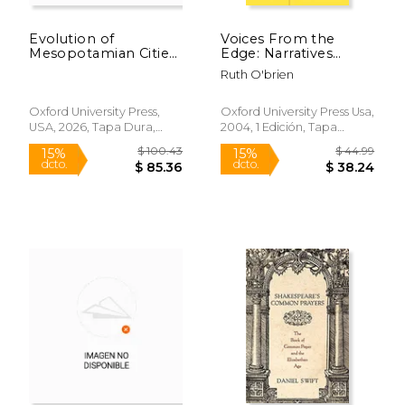
Evolution of
Voices From the
Mesopotamian Cities
Edge: Narratives
(en Inglés)
About the Americans
Ruth O'brien
With Disabilities act
(en Inglés)
Oxford University Press,
Oxford University Press Usa,
USA, 2026, Tapa Dura,
2004, 1 Edición, Tapa
Nuevo
Blanda, Nuevo
$ 100.99
$ 54.
15%
15%
dcto.
dcto.
$ 85.84
$ 46.