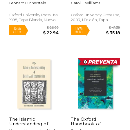
Photographic
Leonard Dinnerstein
Carol J. Williams
Frontier in the Pacific
Northwest (en Inglés)
Oxford University Press Usa,
Oxford University Press Usa,
1995, Tapa Blanda, Nuevo
2003, 1 Edición, Tapa
Blanda, Nuevo
$ 40.64
$ 206.
15%
6%
dcto.
dcto.
$ 34.55
$ 194.
The Islamic
The Oxford
Understanding of
Handbook of
Death and
American Medical