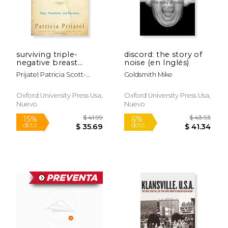
$ 38.17
$ 72.
surviving triple-
discord: the story of
negative breast
noise (en Inglés)
cancer: hope
Prijatel Patricia Scott-
Goldsmith Mike
treatment and
Conner Carol
recovery (en Inglés)
Oxford University Press Usa,
Oxford University Press Usa,
Nuevo
Nuevo