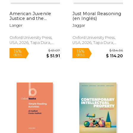
American Juvenile
Just Moral Reasoning
Justice and the
(en Inglés)
Problem of
Langer
Jaggar
Adversarial Power (en
Inglés)
Oxford University Press,
Oxford University Press,
USA, 2026, Tapa Dura,
USA, 2026, Tapa Dura,
Nuevo
Nuevo
$ 61.07
$ 134.
15%
15%
dcto.
dcto.
$ 51.91
$ 114.