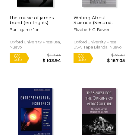
the music of james
Writing About
bond (en Inglés)
Science (Second
Edition)
Burlingame Jon
Elizabeth C. Bowen
Oxford University Press Usa,
Oxford University Press
Nuevo
USA, Tapa Blanda, Nuevo
$ 53.89
$ 47.
6%
15%
dcto.
dcto.
$ 50.72
$ 40.