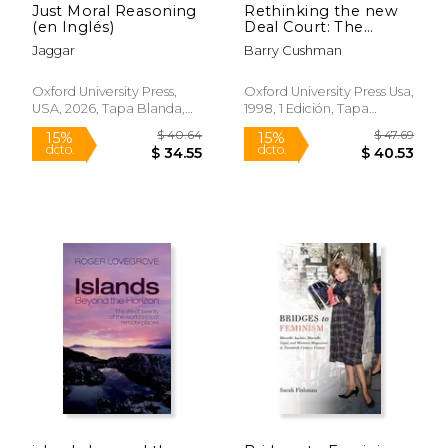
Just Moral Reasoning
Rethinking the new
(en Inglés)
Deal Court: The
Structure of a
Jaggar
Barry Cushman
Constitutional
$ 51.09
$ 95.
6%
50%
Revolution (en
dcto.
dcto.
$ 48.08
$ 47.
Inglés)
Oxford University Press,
Oxford University Press Usa,
USA, 2026, Tapa Blanda,
1998, 1 Edición, Tapa
Nuevo
Blanda, Nuevo