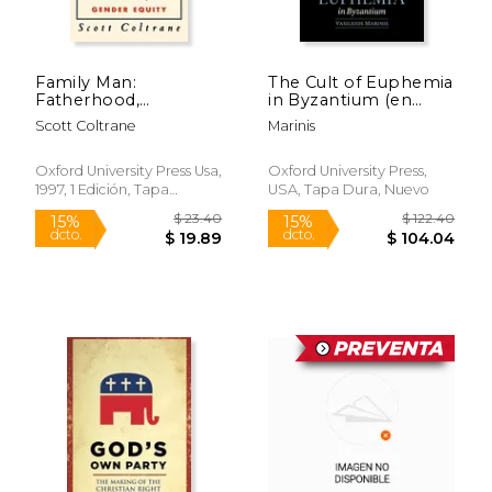
Family Man:
The Cult of Euphemia
Fatherhood,
in Byzantium (en
Housework, and
Inglés)
Scott Coltrane
Marinis
Gender Equity (en
Inglés)
Oxford University Press Usa,
Oxford University Press,
1997, 1 Edición, Tapa
USA, Tapa Dura, Nuevo
Blanda, Nuevo
$ 51.50
$ 13
15%
15%
dcto.
dcto.
$ 43.78
$ 11.