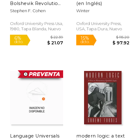
Bolshevik Revolution:
(en Inglés)
A Political Biography,
Stephen F. Cohen
Winter
1888-1938 (en Inglés)
Oxford University Press Usa,
Oxford University Press,
1980, Tapa Blanda, Nuevo
USA, Tapa Dura, Nuevo
$ 40.64
$ 47.
15%
15%
dcto.
dcto.
$ 34.55
$ 40.
Language Universals
modern logic: a text