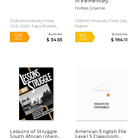
in elementary
symbolic logic (en
Forbes Graeme
Inglés)
Oxford University Press,
Oxford University Press Usa,
USA, 2026, Tapa Blanda,
Nuevo
Nuevo
$ 41.55
$ 156
6%
6%
dcto.
dcto.
$ 39.11
$ 147.
Lessons of Struggle:
American English File
South African Internal
Level 5 Classroom