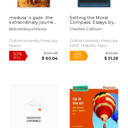
medusa`s gaze: the
Setting the Moral
extraordinary journey
Compass: Essays by
of the tazza farnese
Women Philosophers
Belozerskaya Marina
Cheshire Calhoun
(en Inglés)
(Studies in Feminist
Philosophy) (en
Inglés)
Oxford University Press Usa,
Oxford University Press Usa,
Nuevo
2003, 1 Edición, Tapa
Blanda, Nuevo
$ 120.08
$ 60.
50%
15%
dcto.
dcto.
$ 60.04
$ 51.