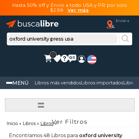
Hasta 50% off y Envío a todo USA y PR por solo
$2.99
Ver más
Enviar a
FL
0
MENÚ
Libros más vendidos
Libros importados
Libros
=
Ver Filtros
Inicio
Libros
Libros
Encontramos 48 Libros para
oxford university