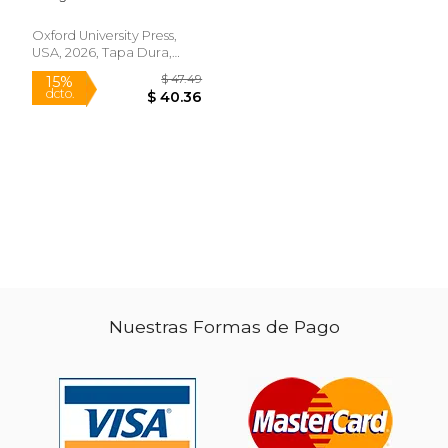
Inglés)
Oxford University Press,
USA, 2026, Tapa Dura,
Nuevo
Nuestras Formas de Pago
$ 26.99
$ 41.
15%
15%
dcto.
dcto.
$ 22.94
$ 35.