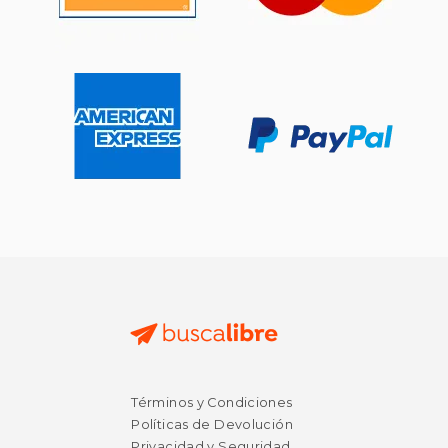
$ 41.39
$ 243.
15%
15%
Términos y Condiciones
dcto.
dcto.
$ 35.18
$ 206.
Políticas de Devolución
Privacidad y Seguridad