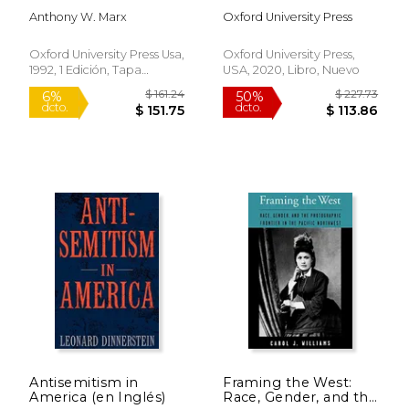
Opposition, 1960-
Presentation Tool
Anthony W. Marx
Oxford University Press
1990 (en Inglés)
Access Card (en
Inglés)
Oxford University Press Usa,
Oxford University Press,
1992, 1 Edición, Tapa
USA, 2020, Libro, Nuevo
Blanda, Nuevo
$ 22.39
$ 115
6%
15%
dcto.
dcto.
$ 21.07
$ 97.
Antisemitism in
Framing the West:
America (en Inglés)
Race, Gender, and the