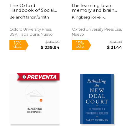
The Oxford
the learning brain:
$ 227.73
$ 131
50%
50%
Handbook of Social
memory and brain
dcto.
dcto.
$ 113.86
$ 65.
Policy in Canada (en
development in
Beland/Mahon/Smith
Klingberg Torkel -
Inglés)
children (en Inglés)
Betteridge Neil
Oxford University Press,
Oxford University Press Usa,
USA, Tapa Dura, Nuevo
Nuevo