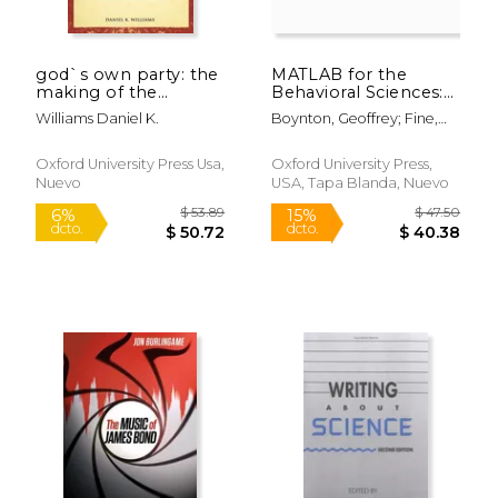
god`s own party: the
MATLAB for the
making of the
Behavioral Sciences:
christian right (en
How to Program
Williams Daniel K.
Boynton, Geoffrey; Fine,
Inglés)
Your Own
Ione
Experiment (en
Inglés)
Oxford University Press Usa,
Oxford University Press,
Nuevo
USA, Tapa Blanda, Nuevo
$ 23.40
$ 122.
15%
15%
dcto.
dcto.
$ 19.89
$ 104.