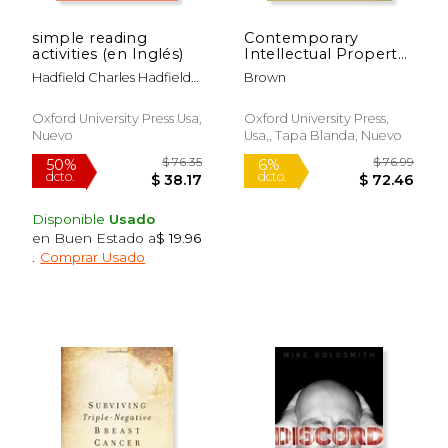
simple reading
Contemporary
activities (en Inglés)
Intellectual Property
6th Edition (en
Hadfield Charles Hadfield
Brown
Inglés)
Jill
Oxford University Press Usa,
Oxford University Press,
Nuevo
Usa,, Tapa Blanda, Nuevo
Disponible
Usado
en Buen Estado a
$ 19.96
.
Comprar Usado
$ 76.35
$ 76.
50%
6%
dcto.
dcto.