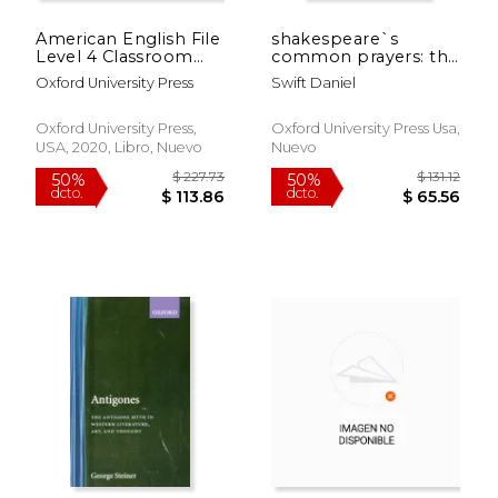
American English File
shakespeare`s
Level 4 Classroom
common prayers: the
Presentation Tool
book of common
Oxford University Press
Swift Daniel
Access Card (en
prayer and the
Inglés)
elizabethan age (en
Inglés)
Oxford University Press,
Oxford University Press Usa,
USA, 2020, Libro, Nuevo
Nuevo
$ 100.43
$ 44.
15%
15%