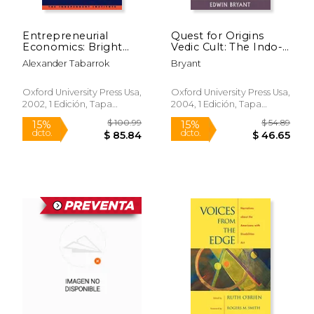
Entrepreneurial
Quest for Origins
Economics: Bright
Vedic Cult: The Indo-
Ideas From the
Aryan Migration
Alexander Tabarrok
Bryant
Dismal Science (en
Debate (en Inglés)
Inglés)
Oxford University Press Usa,
Oxford University Press Usa,
2002, 1 Edición, Tapa
2004, 1 Edición, Tapa
Blanda, Nuevo
Blanda, Nuevo
$ 110.44
$ 177.
6%
6%
dcto.
dcto.
$ 103.94
$ 167.