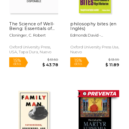
The Science of Well-
philosophy bites (en
Being: Essentials of
Inglés)
Psychopathology (en
Cloninger, C. Robert
Edmonds David -
Inglés)
Warburton Nigel
Oxford University Press,
Oxford University Press Usa,
USA, Tapa Dura, Nuevo
Nuevo
$ 59.34
$ 18.
50%
15%
dcto.
dcto.
$ 29.67
$ 15.