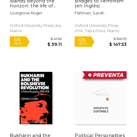
islands beyond the
Bridges to Feminism
horizon: the life of
(en Inglés)
twenty of the
Lovegrove Roger
Fishman, Sarah
world`s most remote
places (en Inglés)
Oxford University Press Usa,
Oxford University Press,
Nuevo
USA, Tapa Dura, Nuevo
$ 282.29
$ 36.
15%
15%
dcto.
dcto.
$ 239.94
$ 31.
Bukharin and the
Political Personalities