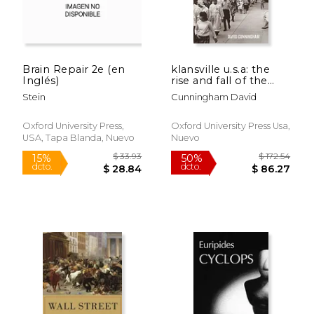
Brain Repair 2e (en
klansville u.s.a: the
$ 41.99
$ 43.
15%
6%
Inglés)
rise and fall of the
dcto.
dcto.
$ 35.69
$ 41.
civil rights-era ku klux
Stein
Cunningham David
klan (en Inglés)
Oxford University Press,
Oxford University Press Usa,
USA, Tapa Blanda, Nuevo
Nuevo