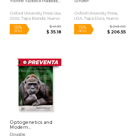
Yvonne Yazbeck Haddad;
Schafer
Resurrection (en
History (en Inglés)
Jane Idleman Smith
Inglés)
Oxford University Press Usa,
Oxford University Press,
2002, Tapa Blanda, Nuevo
USA, Tapa Dura, Nuevo
$ 161.24
$ 227.
6%
50%
dcto.
dcto.
$ 151.75
$ 113.
Optogenetics and
Modern
Neurotechnology (en
Douglas