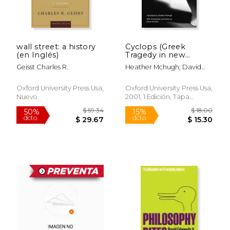
wall street: a history
Cyclops (Greek
(en Inglés)
Tragedy in new
Translations) (en
Geisst Charles R.
Heather Mchugh; David
Inglés)
$ 33.93
$ 172.
Konstan
15%
50%
dcto.
dcto.
$ 28.84
$ 86.
Oxford University Press Usa,
Oxford University Press Usa,
Nuevo
2001, 1 Edición, Tapa
Blanda, Nuevo