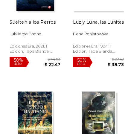
Suelten a los Perros
Luz y Luna, las Lunitas
$ 44.34
$ 161
50%
50%
dcto.
dcto.
$ 22.17
$ 80.
Luis Jorge Boone
Elena Poniatowska
Ediciones Era, 2021, 1
Ediciones Era, 1994, 1
Edición, Tapa Blanda,
Edición, Tapa Blanda,
Nuevo
Nuevo