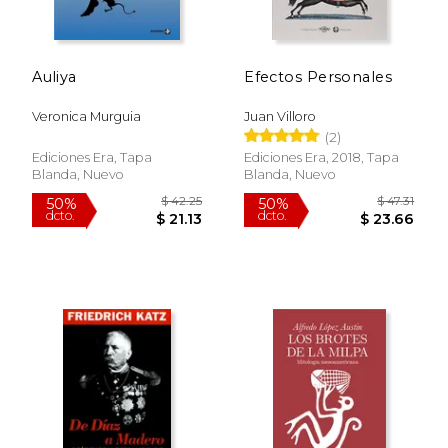
Auliya
Efectos Personales
$ 57.64
$ 65.
50%
50%
dcto.
dcto.
$ 28.82
$ 32.
Veronica Murguia
Juan Villoro
(2)
Ediciones Era, Tapa
Ediciones Era, 2018, Tapa
Blanda, Nuevo
Blanda, Nuevo