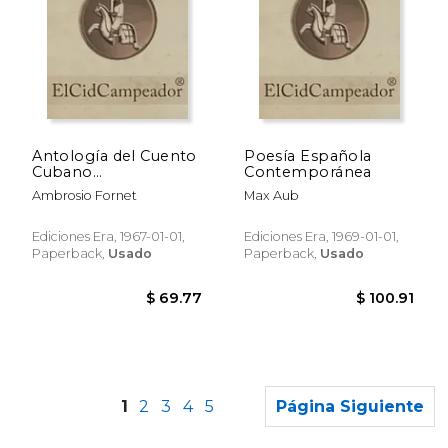
$ 54.55
$ 74.
50%
40%
dcto.
dcto.
$ 27.28
$ 44.
Antología del Cuento
Poesía Española
Cubano
Contemporánea
Contemporáneo
Ambrosio Fornet
Max Aub
Ediciones Era, 1967-01-01,
Ediciones Era, 1969-01-01,
Paperback,
Usado
Paperback,
Usado
1
2
3
4
5
Página Siguiente