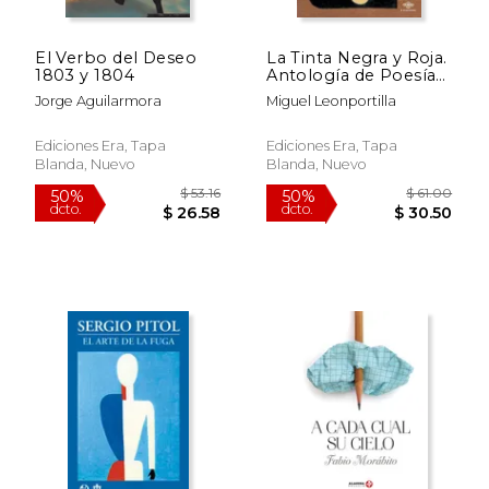
El Verbo del Deseo
La Tinta Negra y Roja.
1803 y 1804
Antología de Poesía
Náhuatl (Edición
Jorge Aguilarmora
Miguel Leonportilla
Bilingüe)
Ediciones Era, Tapa
Ediciones Era, Tapa
Blanda, Nuevo
Blanda, Nuevo
$ 40.88
$ 57
40%
40%
dcto.
dcto.
$ 24.53
$ 34.