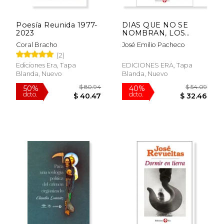
Poesía Reunida 1977-
DIAS QUE NO SE
2023
NOMBRAN, LOS
(ANTOLOGIA
Coral Bracho
José Emilio Pacheco
PERSONAL)
(2)
Ediciones Era, Tapa
EDICIONES ERA, Tapa
Blanda, Nuevo
Blanda, Nuevo
$ 50.59
$ 43.
50%
50%
dcto.
dcto.
$ 25.29
$ 21.