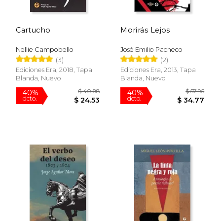
Cartucho
Morirás Lejos
Nellie Campobello
José Emilio Pacheco
(3)
(2)
Ediciones Era, 2018, Tapa
Ediciones Era, 2013, Tapa
Blanda, Nuevo
Blanda, Nuevo
$ 38.13
$ 67.
40%
40%
dcto.
dcto.
$ 22.88
$ 40.