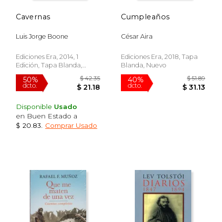
Cavernas
Cumpleaños
Luis Jorge Boone
César Aira
Ediciones Era, 2014, 1
Ediciones Era, 2018, Tapa
Edición, Tapa Blanda,
Blanda, Nuevo
Nuevo
Disponible
Usado
en Buen Estado a
$ 20.83
.
Comprar Usado
$ 80.94
$ 54.
50%
40%
dcto.
dcto.
$ 40.47
$ 32.