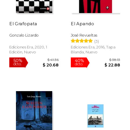
$ 79.84
$ 79.
50%
40%
dcto.
dcto.
$ 39.92
$ 47.
El Grafopata
El Apando
Gonzalo Lizardo
José Revueltas
(3)
Ediciones Era, 2020, 1
Ediciones Era, 2016, Tapa
Edición, Nuevo
Blanda, Nuevo