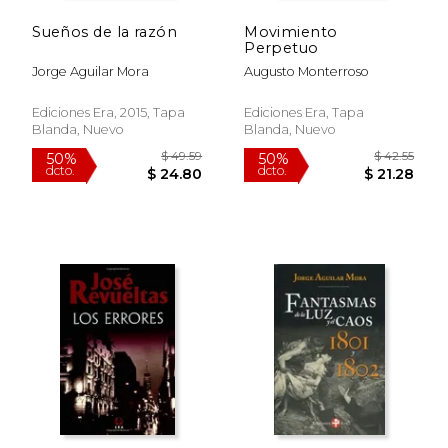
Sueños de la razón
Movimiento
Perpetuo
Jorge Aguilar Mora
Augusto Monterroso
Ediciones Era, 2015, Tapa
Ediciones Era, Tapa
Blanda, Nuevo
Blanda, Nuevo
$ 49.59
$ 42.
50%
50%
dcto.
dcto.
$ 24.80
$ 21.