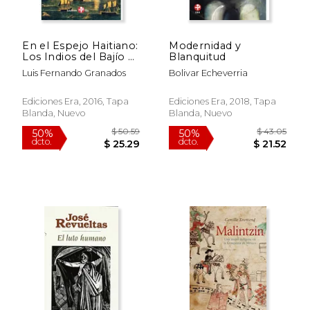
En el Espejo Haitiano:
Modernidad y
Los Indios del Bajío y
Blanquitud
el Colapso del Orden
Luis Fernando Granados
Bolivar Echeverria
Colonial en América
$ 41.36
$ 38
Latina
50%
40%
dcto.
dcto.
Ediciones Era, 2016, Tapa
Ediciones Era, 2018, Tapa
$ 20.68
$ 22.
Blanda, Nuevo
Blanda, Nuevo