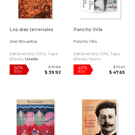
Los días terrenales
Pancho Villa
José Revueltas
Pancho Villa
Ediciones Era, 2004, Tapa
Ediciones Era, 2014, Tapa
Blanda,
Usado
Blanda, Nuevo
$ 60.11
$ 36.
50%
50%
dcto.
dcto.
$ 30.05
$ 18.