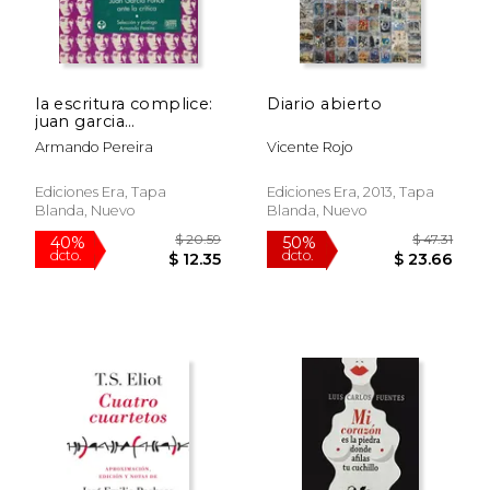
la escritura complice:
Diario abierto
juan garcia
ponceante la critica
Armando Pereira
Vicente Rojo
Ediciones Era, Tapa
Ediciones Era, 2013, Tapa
Blanda, Nuevo
Blanda, Nuevo
$ 42.35
$ 51
50%
40%
dcto.
dcto.
$ 21.18
$ 31.