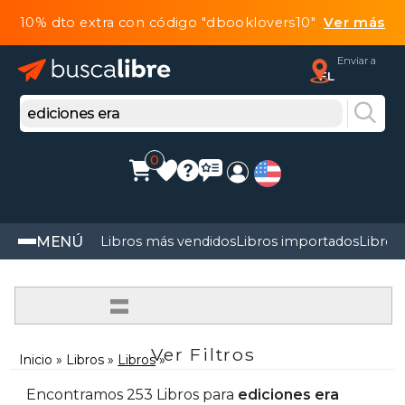
10% dto extra con código "dbooklovers10"
Ver más
Enviar a
FL
0
MENÚ
Libros más vendidos
Libros importados
Libros
=
Ver Filtros
Inicio
Libros
Libros
Encontramos 253 Libros para
ediciones era