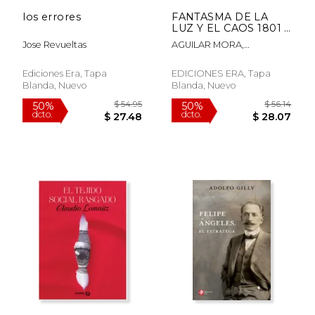
los errores
FANTASMA DE LA
LUZ Y EL CAOS 1801 Y
1802
Jose Revueltas
AGUILAR MORA,
JORGE EDICIONES ERA
Ediciones Era, Tapa
EDICIONES ERA, Tapa
Blanda, Nuevo
Blanda, Nuevo
$ 54.95
$ 56
50%
50%
dcto.
dcto.
$ 27.48
$ 28.