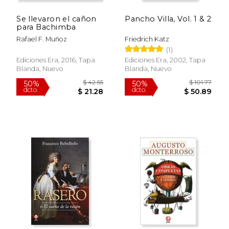
Se llevaron el cañon
Pancho Villa, Vol. 1 & 2
para Bachimba
Rafael F. Muñoz
Friedrich Katz
(1)
Ediciones Era, 2016, Tapa
Ediciones Era, 2002, Tapa
Blanda, Nuevo
Blanda, Nuevo
$ 40.27
$ 41.
50%
50%
dcto.
dcto.
$ 20.13
$ 20.