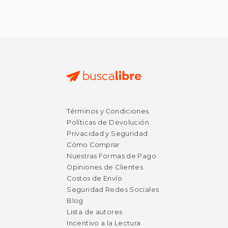
$ 65.10
$ 42.
40%
50%
dcto.
dcto.
$ 39.06
$ 21.
Términos y Condiciones
Políticas de Devolución
Privacidad y Seguridad
Cómo Comprar
Nuestras Formas de Pago
Opiniones de Clientes
Costos de Envío
Seguridad Redes Sociales
Blog
Lista de autores
Incentivo a la Lectura