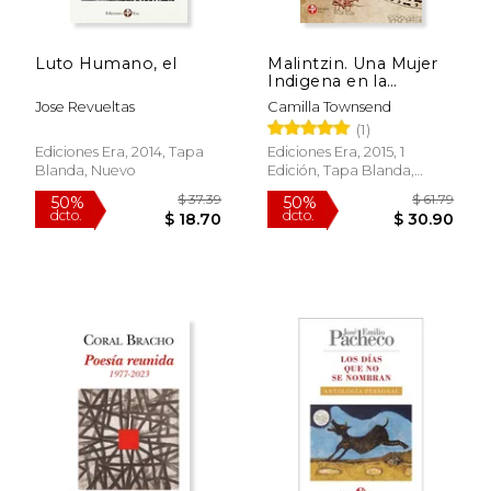
Luto Humano, el
Malintzin. Una Mujer
Indigena en la
Conquista de Mexico
Jose Revueltas
Camilla Townsend
(1)
Ediciones Era, 2014, Tapa
Ediciones Era, 2015, 1
Blanda, Nuevo
Edición, Tapa Blanda,
$ 44.93
$ 77.
50%
50%
Nuevo
dcto.
dcto.
$ 22.47
$ 38.