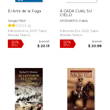
El Arte de la Fuga
A CADA CUAL SU
CIELO
Sergio Pitol
MORABITO, Fabio
(1)
Ediciones Era, 2007, Tapa
Ediciones Era, 2022, Tapa
Blanda, Nuevo
Blanda, Nuevo
$ 53.16
$ 61.
50%
50%
dcto.
dcto.
$ 26.58
$ 30.