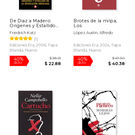
De Diaz a Madero:
Brotes de la milpa,
Origenes y Estallido
Los
de la Revolucion
Friedrich Katz
López Austin, Alfredo
Mexicana (Problemas
$ 42.25
$ 47
50%
50%
(1)
de Mexico
dcto.
dcto.
$ 21.13
$ 23.
Ediciones Era, 2006, Tapa
Ediciones Era, 2024, Tapa
Blanda, Nuevo
Blanda, Nuevo