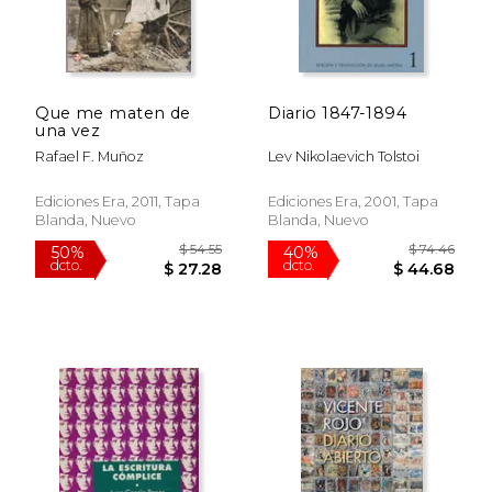
Que me maten de
Diario 1847-1894
una vez
Rafael F. Muñoz
Lev Nikolaevich Tolstoi
Ediciones Era, 2011, Tapa
Ediciones Era, 2001, Tapa
Blanda, Nuevo
Blanda, Nuevo
$ 71.71
$ 40.
40%
50%
dcto.
dcto.
$ 43.02
$ 20.