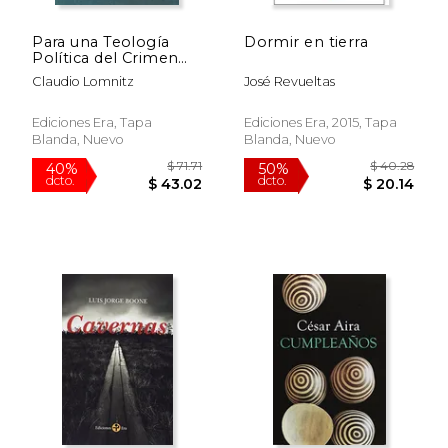
Para una Teología
Dormir en tierra
Política del Crimen
Organizado
Claudio Lomnitz
José Revueltas
Ediciones Era, Tapa
Ediciones Era, 2015, Tapa
Blanda, Nuevo
Blanda, Nuevo
$ 37.39
$ 61
50%
50%
dcto.
dcto.
$ 18.70
$ 30.