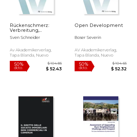
dcto.
dcto.
$ 38.73
$ 39.
Rückenschmerz:
Open Development
Verbreitung,
Ursachen und
Sven Schneider
Boser Severin
Erklärungsansätze
Av Akademikerverlag,
AV Akademikerverlag,
Tapa Blanda, Nuevo
Tapa Blanda, Nuevo