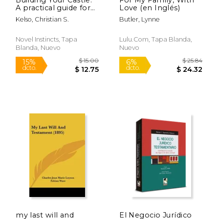
A practical guide for
Love (en Inglés)
protecting your
Kelso, Christian S.
Butler, Lynne
legacy. (en Inglés)
Novel Instincts, Tapa
Lulu.com, Tapa Blanda,
Blanda, Nuevo
Nuevo
$ 121.80
$ 106.
6%
6%
dcto.
dcto.
$ 114.64
$ 100.
my last will and
El Negocio Jurídico