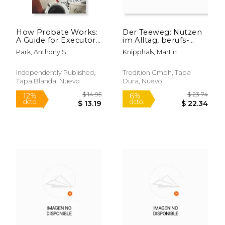
How Probate Works:
Der Teeweg: Nutzen
$ 14.77
$ 19
A Guide for Executors,
im Alltag, berufs-
12%
12%
dcto.
dcto.
Heirs, and Families
übergreifender
$ 13.04
$ 16.
Park, Anthony S.
Knipphals, Martin
(en Inglés)
Schulungsweg,
Handlungsoptimierung,
gegen Stress,
Independently Published,
Tredition Gmbh, Tapa
Burnout, (en Alemán)
Tapa Blanda, Nuevo
Dura, Nuevo