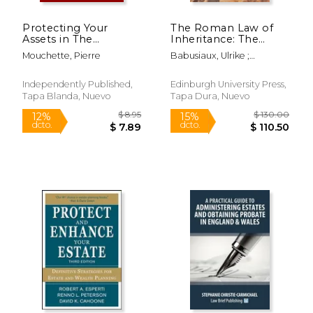
Protecting Your
The Roman Law of
Assets in The
Inheritance: The
Pandemic Age: How
Evolution of the
Mouchette, Pierre
Babusiaux, Ulrike ;
to Safeguard Your
Roman Law of
Christodoulides, Neo
Assets from Creditors,
Inheritance During
the Government, and
the Principate (en
Independently Published,
Edinburgh University Press,
Other Predators (en
Inglés)
Tapa Blanda, Nuevo
Tapa Dura, Nuevo
Inglés)
$ 16.99
$ 8.
12%
12%
dcto.
dcto.
$ 14.99
$ 7.