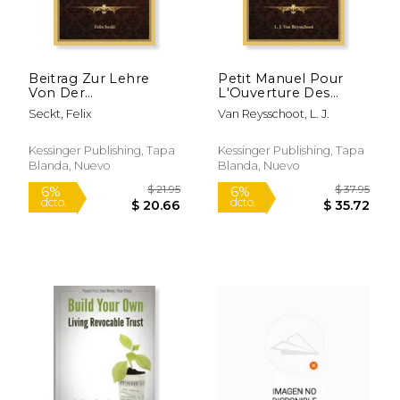
Beitrag Zur Lehre
Petit Manuel Pour
Von Der
L'Ouverture Des
Testamentsvollstreckung:
Successions (1889)
Seckt, Felix
Van Reysschoot, L. J.
Ein
(en Francés)
Construktionsversuch
(1899) (en Alemán)
Kessinger Publishing, Tapa
Kessinger Publishing, Tapa
Blanda, Nuevo
Blanda, Nuevo
$ 40.95
$ 21
6%
6%