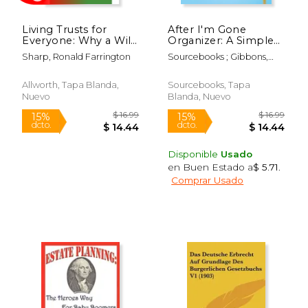
Living Trusts for
After I'm Gone
Everyone: Why a Will
Organizer: A Simple
is Not the Way to
Journal about My
Sharp, Ronald Farrington
Sourcebooks ; Gibbons,
Avoid Probate,
Affairs and Last
Joshua
Protect Heirs, and
Wishes (en Inglés)
Settle Estates (en
Allworth, Tapa Blanda,
Sourcebooks, Tapa
Inglés)
Nuevo
Blanda, Nuevo
$ 19.95
$ 16
15%
15%
dcto.
dcto.
$ 16.96
$ 14.
Disponible
Usado
en Buen Estado a
$ 5.71
.
Comprar Usado