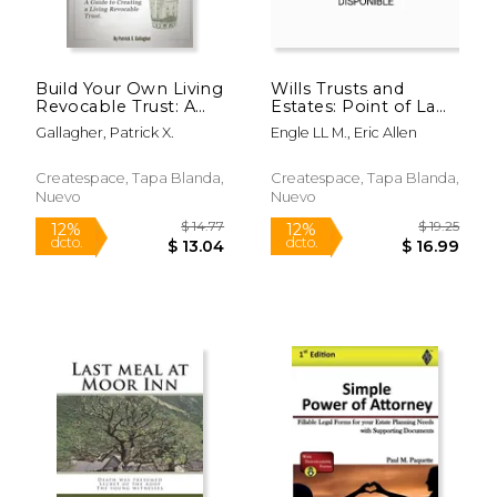
dcto.
dcto.
$ 38.54
$ 20.
Build Your Own Living
Wills Trusts and
Revocable Trust: A
Estates: Point of Law
Guide to Creating a
(en Inglés)
Gallagher, Patrick X.
Engle LL M., Eric Allen
Living Revocable
Trust (en Inglés)
Createspace, Tapa Blanda,
Createspace, Tapa Blanda,
Nuevo
Nuevo