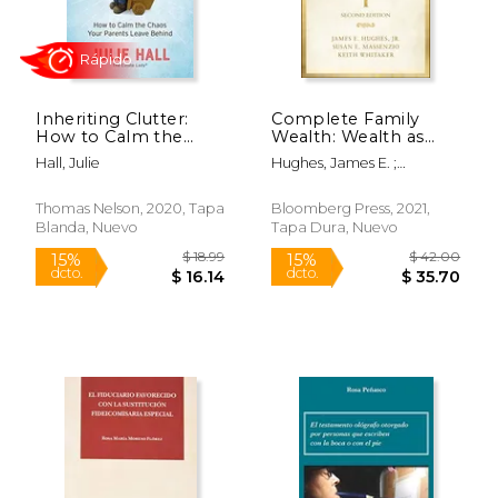
Inheriting Clutter:
Complete Family
How to Calm the
Wealth: Wealth as
Chaos Your Parents
Well-Being (en
Hall, Julie
Hughes, James E. ;
Leave Behind (en
Inglés)
Rápido
Whitaker, Keith ;
Inglés)
Massenzio, Susan E.
Thomas Nelson, 2020, Tapa
Bloomberg Press, 2021,
Blanda, Nuevo
Tapa Dura, Nuevo
$ 18.99
$ 42.
15%
15%
dcto.
dcto.
$ 16.14
$ 35.