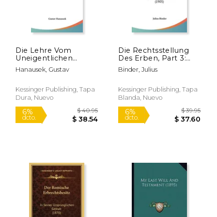
Die Lehre Vom
Die Rechtsstellung
Uneigentlichen
Des Erben, Part 3:
Niessbrauch Nach
Nach Dem
Hanausek, Gustav
Binder, Julius
Gemeinem Recht
Deutschen
(1879) (en Alemán)
Burgerlichen
Gesetzbuch (1905)
Kessinger Publishing, Tapa
Kessinger Publishing, Tapa
(en Alemán)
Dura, Nuevo
Blanda, Nuevo
$ 21.95
$ 44.
15%
6%
dcto.
dcto.
$ 18.66
$ 42.