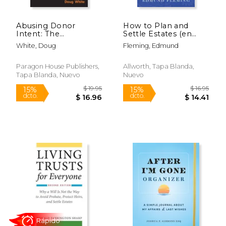
Abusing Donor
How to Plan and
Intent: The
Settle Estates (en
Robertson Family's
Inglés)
White, Doug
Fleming, Edmund
Epic Lawsuit Against
Princeton University
(en Inglés)
Paragon House Publishers,
Allworth, Tapa Blanda,
Tapa Blanda, Nuevo
Nuevo
$ 217.00
$ 152.
6%
40%
dcto.
dcto.
$ 204.24
$ 91.