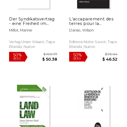
Der Syndikatsvertrag
L'accaparement des
$ 143.41
$ 100.
50%
50%
- eine Freiheit im
terres pour la
dcto.
dcto.
$ 71.70
$ 50.
Rahmen? (en
production de
Millot, Marine
Danso, Wilson
Alemán)
biocarburant à partir
du jatropha dans le
nord du Ghana (en
Verlag Unser Wissen, Tapa
Editions Notre Savoir, Tapa
Francés)
Blanda, Nuevo
Blanda, Nuevo