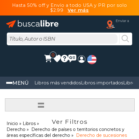
Hasta 50% off y Envío a todo USA y PR por solo
$2.99
Ver más
Enviar a
FL
0
MENÚ
Libros más vendidos
Libros importados
Libros
=
Ver Filtros
Inicio
Libros
Derecho
Derecho de países o territorios concretos y
áreas específicas del derecho
Derecho de sucesiones