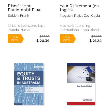
Planificación
Your Retirement (en
Patrimonial: Para
Inglés)
Cuentas de Jubilación
Selden, Frank
Nagaich, Rajiv ; Zoz, Gayla
Autodirigidas
22 Lions Bookstore, Tapa
Hasmark Publishing
Blanda, Nuevo
International, Tapa Blanda,
Nuevo
$ 8.95
$ 130.
12%
15%
dcto.
dcto.
$ 7.89
$ 110.