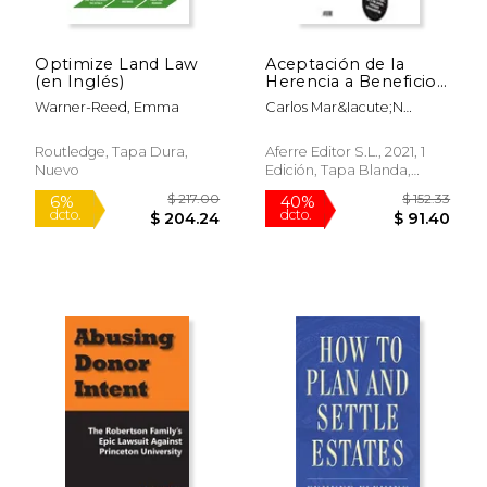
Optimize Land Law
Aceptación de la
(en Inglés)
Herencia a Beneficio
de Inventario:
Warner-Reed, Emma
Carlos Mar&Iacute;N
Actualizado a la ley 8
$ 100.77
$ 93.
50%
50%
Calero
dcto.
dcto.
$ 50.38
$ 46.
Routledge, Tapa Dura,
Aferre Editor S.L., 2021, 1
Nuevo
Edición, Tapa Blanda,
Nuevo