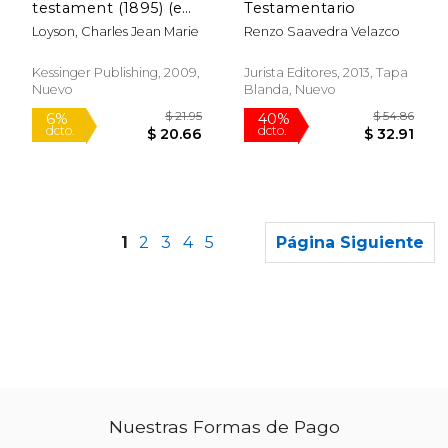
testament (1895) (en
Testamentario
Inglés)
Loyson, Charles Jean Marie
Renzo Saavedra Velazco
Kessinger Publishing, 2009,
Jurista Editores, 2013, Tapa
Nuevo
Blanda, Nuevo
1
2
3
4
5
Página Siguiente
Nuestras Formas de Pago
$ 7.99
$ 39.