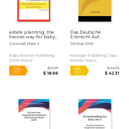
Rápido
estate planning: the
Das Deutsche
heroes way for baby
Erbrecht Auf
boomers (en Inglés)
Grundlage Des
Cornwall, Mark S.
Strohal, Emil
Burgerlichen
Gesetzbuchs V1
(1903) (en Alemán)
Baby Boomer Publishing,
Kessinger Publishing, Tapa
2008, Nuevo
Blanda, Nuevo
$ 16.99
$ 16
15%
15%
dcto.
dcto.
$ 14.44
$ 14.