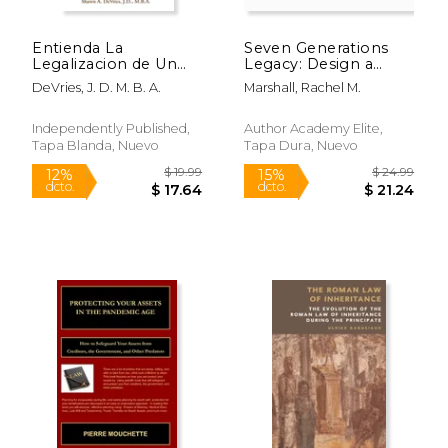
Entienda La
Seven Generations
Legalizacion de Un
Legacy: Design a
Testamento: Guía
Multigenerational
DeVries, J. D. M. B. A.
Marshall, Rachel M.
para inexpertos
Legacy of More Than
sobre sucesiones en
Money (en Inglés)
Florida
Independently Published,
Author Academy Elite,
Tapa Blanda, Nuevo
Tapa Dura, Nuevo
$ 14.95
$ 23.
12%
6%
dcto.
dcto.
$ 13.19
$ 22.