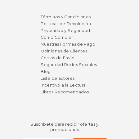
$ 15.00
$ 25.
15%
6%
dcto.
dcto.
Términos y Condiciones
$ 12.75
$ 24.
Políticas de Devolución
Privacidad y Seguridad
Cómo Comprar
Nuestras Formas de Pago
Opiniones de Clientes
Costos de Envío
Seguridad Redes Sociales
Blog
Lista de autores
Incentivo a la Lectura
Libros Recomendados
Suscríbete para recibir ofertas y
promociones