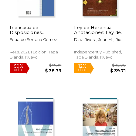
Ineficacia de
Ley de Herencia.
Disposiciones
Anotaciones: Ley de
Testamentarias por
Herencia y
Eduardo Serrano Gómez
Diaz-Rivera, Juan M. ; Rico,
Cambio en las
Anotaciones. Código
Lexjuris De Puerto
Circunstancias
Civil de Puerto Rico.
Personales o
TOMO II
Reus, 2021, 1 Edición, Tapa
Independently Published,
Familiares del
Blanda, Nuevo
Tapa Blanda, Nuevo
Testador
$ 77.47
$ 45.
50%
12%