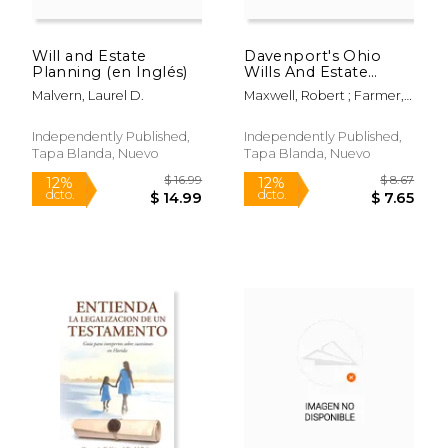
Will and Estate
Davenport's Ohio
Planning (en Inglés)
Wills And Estate
Planning Legal
Malvern, Laurel D.
Maxwell, Robert ; Farmer,
Forms (en Inglés)
Beth ; Russell, Alex
$ 12.50
$ 29.
12%
12%
dcto.
dcto.
$ 11.04
$ 26.
Independently Published,
Independently Published,
Tapa Blanda, Nuevo
Tapa Blanda, Nuevo