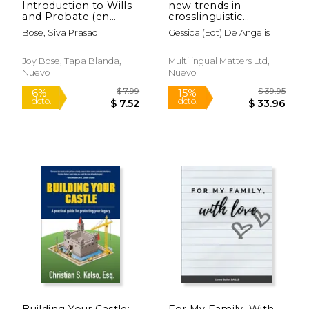
Introduction to Wills
new trends in
and Probate (en
crosslinguistic
Inglés)
influence and
Bose, Siva Prasad
Gessica (edt) De Angelis
multilingualism
research (en Inglés)
Joy Bose, Tapa Blanda,
Multilingual Matters Ltd,
Nuevo
Nuevo
$ 23.99
$ 24.
15%
15%
dcto.
dcto.
$ 20.39
$ 21.
Building Your Castle:
For My Family, With