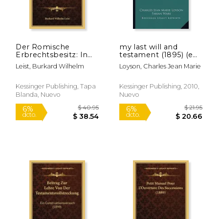
Der Romische
my last will and
Erbrechtsbesitz: In
testament (1895) (en
Seiner
Inglés)
Leist, Burkard Wilhelm
Loyson, Charles Jean Marie
Ursprunglichen
Gestalt (1870) (en
Alemán)
Kessinger Publishing, Tapa
Kessinger Publishing, 2010,
Blanda, Nuevo
Nuevo
$ 40.95
$ 39.
6%
6%
dcto.
dcto.
$ 38.54
$ 37.