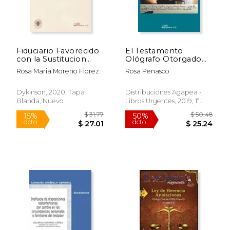
Fiduciario Favorecido
El Testamento
con la Sustitucion
Ológrafo Otorgado
Fideicomisaria Espe
por Personas que
Rosa Maria Moreno Florez
Rosa Peñasco
Escriben con la Boca
o con el pie
Dykinson, 2020, Tapa
Distribuciones Agapea -
Blanda, Nuevo
Libros Urgentes, 2019, 1ª
Edición, Tapa Blanda,
Nuevo
$ 31.77
$ 50.
15%
50%
dcto.
dcto.
$ 27.01
$ 25.