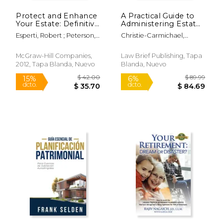
Protect and Enhance
A Practical Guide to
Your Estate: Definitive
Administering Estates
Strategies for Estate
and Obtaining
Esperti, Robert ; Peterson,
Christie-Carmichael,
and Wealth Planning
Probate in England &
Renno
Stephanie
3 (en Inglés)
Wales (en Inglés)
McGraw-Hill Companies,
Law Brief Publishing, Tapa
2012, Tapa Blanda, Nuevo
Blanda, Nuevo
$ 19.99
$ 24.
12%
15%
dcto.
dcto.
$ 17.64
$ 21.