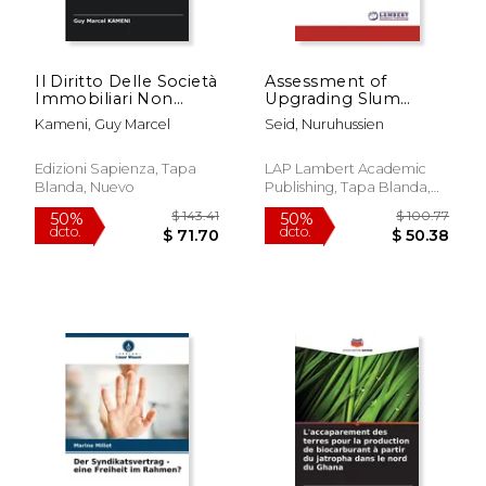
$ 104.85
$ 104.
50%
50%
dcto.
dcto.
$ 52.43
$ 52.
Il Diritto Delle Società
Assessment of
Immobiliari Non
Upgrading Slum
Commerciali in
Neighborhoods
Kameni, Guy Marcel
Seid, Nuruhussien
Camerun (en Italiano)
Challenge and
Prospect (en Inglés)
Edizioni Sapienza, Tapa
LAP Lambert Academic
Blanda, Nuevo
Publishing, Tapa Blanda,
Nuevo