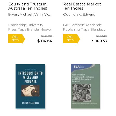
Equity and Trusts in
Real Estate Market
Australia (en Inglés)
(en Inglés)
Bryan, Michael ; Vann, Vicki
Ogunfolaju, Edward
; Barkehall Thomas, Susan
Cambridge University
LAP Lambert Academic
Press, Tapa Blanda, Nuevo
Publishing, Tapa Blanda,
Nuevo
$ 42.00
$ 89.
15%
6%
dcto.
dcto.
$ 35.70
$ 84.