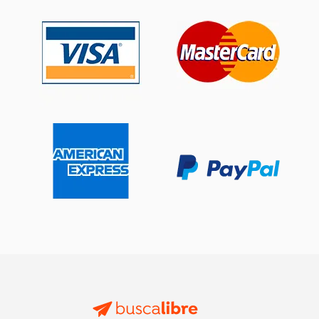
6%
15%
dcto.
dcto.
$ 7.52
$ 33.