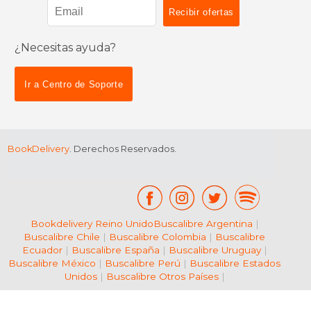
¿Necesitas ayuda?
$ 21.95
$ 54.
6%
40%
dcto.
dcto.
$ 20.66
$ 32.
Ir a Centro de Soporte
BookDelivery
. Derechos Reservados.
Bookdelivery Reino Unido
Buscalibre Argentina
|
Buscalibre Chile
|
Buscalibre Colombia
|
Buscalibre
Ecuador
|
Buscalibre España
|
Buscalibre Uruguay
|
Buscalibre México
|
Buscalibre Perú
|
Buscalibre Estados
Unidos
|
Buscalibre Otros Países
|