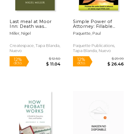
$ 21.95
$ 37.
6%
6%
dcto.
dcto.
$ 20.66
$ 35.
Last meal at Moor
Simple Power of
Inn: Death was
Attorney: Fillable
presumed Secret of
Legal Forms for your
Miller, Nigel
Paquette, Paul
the roof The young
Estate Planning
witnesses (en Inglés)
Needs with
Supporting
Createspace, Tapa Blanda,
Paquette Publications,
Documents (en
Nuevo
Tapa Blanda, Nuevo
Inglés)