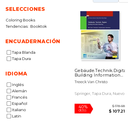
SELECCIONES
Coloring Books
Tendencias : Booktok
ENCUADERNACIÓN
Tapa Blanda
Tapa Dura
Gebäude.Technik.Digital.
IDIOMA
Building Information
Modeling (VDI-Buch)
Treeck Van Christo
Inglés
Alemán
Springer, Tapa Dura, Nuevo
Francés
Español
Italiano
Latin