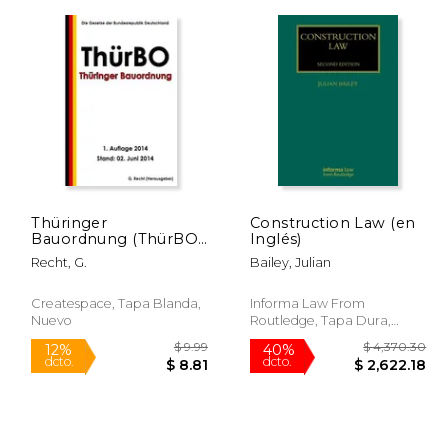
 83.99
$ 79.95
6%
6%
dcto.
dcto.
79.05
$ 75.25
Thüringer
Construction Law (en
Bauordnung (ThürBO)
Inglés)
vom 13. März 2014 (en
Recht, G.
Bailey, Julian
Alemán)
Createspace, Tapa Blanda,
Informa Law From
Nuevo
Routledge, Tapa Dura,
Nuevo