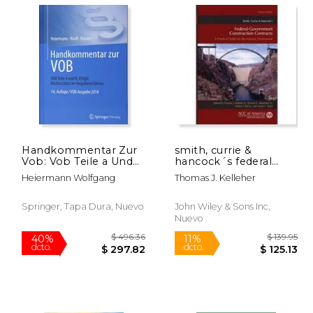
$ 9.99
$ 9.99
12%
40%
dcto.
dcto.
 8.81
$ 8.81
Handkommentar Zur
smith, currie &
Vob: Vob Teile a Und
hancock´s federal
B, Vsvgv, Rechtsschutz
government
Heiermann Wolfgang
Thomas J. Kelleher
Im Vergabeverfahren
construction
(en Alemán)
contracts,a practical
guide for the industry
Springer, Tapa Dura, Nuevo
John Wiley & Sons Inc,
professional
Nuevo