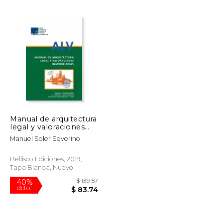
$ 179.95
$ 69.99
15%
dcto.
$ 152.96
$ 59.49
Manual de arquitectura
legal y valoraciones
inmobiliarias
Manuel Soler Severino
Bellisco Ediciones, 2019,
Tapa Blanda, Nuevo