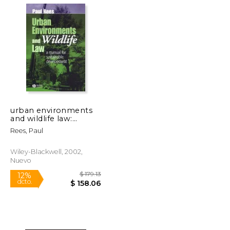
$ 4,370.30
$ 343.00
6%
dcto.
$ 2,622.18
$ 322.82
urban environments
and wildlife law:
ecology, exploration
Rees, Paul
and conservation (en
Inglés)
Wiley-Blackwell, 2002,
Nuevo