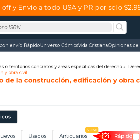
off y Envío a todo USA y PR por solo $2.
 con envío Rápido
Universo Cómics
Vida Cristiana
Opiniones de 
s o territorios concretos y áreas específicas del derecho
Derec
n y obra civil
 de la construcción, edificación y obra ci
sicos
Nuevo
uevos
Usados
Anticuarios
Rápido