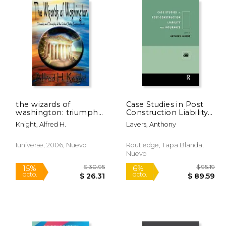
142.07
$ 496.36
40%
11%
dcto.
dcto.
85.24
$ 297.82
the wizards of
Case Studies in Post
washington: triumphs
Construction Liability
and travesties of the
and Insurance (en
Knight, Alfred H.
Lavers, Anthony
united states supreme
Inglés)
court (en Inglés)
Iuniverse, 2006, Nuevo
Routledge, Tapa Blanda,
Nuevo