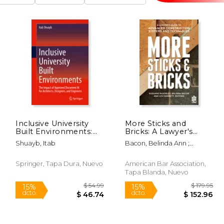
:
Inclusive University
More Sticks and
Built Environments:
Bricks: A Lawyer's
The Impact of
Guide to Advanced
Shuayb, Itab
Bacon, Belinda Ann ;
Approved Document
Construction Systems
Barrett, Levi W. ; McSorley,
M for Architects,
and Techniques (en
Suzanne M. McSorley
Designers, and
Inglés)
Springer, Tapa Dura, Nuevo
American Bar Association,
Engineers (en Inglés)
Tapa Blanda, Nuevo