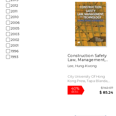
2012
2011
2010
2006
2005
2003
12%
dcto.
2002
$
2001
1996
Construction Safety
1993
Law, Management,
and Technology: Hong
Lee, Hung-Kwong
Kong Experience (en
Inglés)
City University Of Hong
Kong Press, Tapa Blanda,
Nuevo