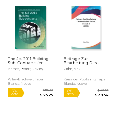
 124.53
$ 5.95
12%
12%
dcto.
dcto.
09.88
$ 5.25
The Jct 2011 Building
Beitrage Zur
Sub-Contracts (en
Bearbeitung Des
Inglés)
Romischen Rechts,
Barnes, Peter ; Davies,
Cohn, Max
Book 1-2 (1880) (en
Matthew
Alemán)
Wiley-Blackwell, Tapa
Kessinger Publishing, Tapa
Blanda, Nuevo
Blanda, Nuevo