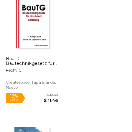
BauTG -
Bautechnikgesetz für
$ 95.19
$ 122.95
6%
das Land Salzburg (en
dcto.
$ 89.59
$ 115.72
Recht, G.
Alemán)
Createspace, Tapa Blanda,
Nuevo