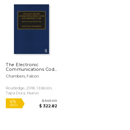
$ 40.95
$ 31.95
6%
dcto.
$ 38.54
$ 30.07
The Electronic
Communications Code
and Property Law:
Chambers, Falcon
Practice and
Procedure (en Inglés)
Routledge, 2018, 1 Edición,
Tapa Dura, Nuevo