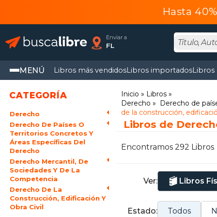
Hasta 40% 
Enviar a
FL
MENÚ
Libros más vendidos
Libros importados
Libros
Inicio
Libros
CATEGORÍA
Derecho
Derecho de paíse
de la construcción, edificació
Derecho
Libros de Derecho
Derecho De Países O
Territorios Concretos Y
Áreas Específicas Del
Encontramos 292 Libros
Derecho
Derecho Mercantil, De
Sociedades Y De La
Competencia
Ver:
Libros Fí
Derecho De La
Construcción, Edificación Y
Obra Civil
Estado:
Todos
N