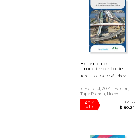
$ 
40%
dcto.
$ 
Experto en
Procedimiento de
Licitación de una Obra
Teresa Orozco Sánchez
Pública
Ic Editorial, 2014, 1 Edición,
Tapa Blanda, Nuevo