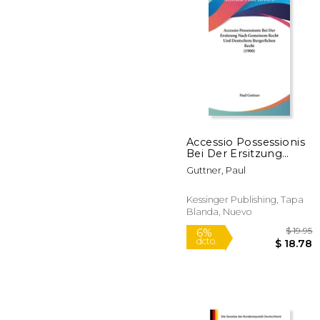
Accessio Possessionis
Bei Der Ersitzung
$
40%
Nach Gemeinem
dcto.
$ 
Guttner, Paul
Recht Und Deutschem
Burgerlichen Recht
(1900) (en Alemán)
Kessinger Publishing, Tapa
Blanda, Nuevo