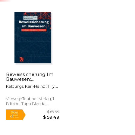
Beweissicherung Im
Bauwesen:
Grundlagen --
Keldungs, Karl-Heinz ; Tilly,
Checklisten --
Wolfgang
Textmuster (en
Alemán)
Vieweg+teubner Verlag, 1
Edición, Tapa Blanda,
Nuevo