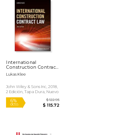
$ 139.95
$ 179.13
12%
dcto.
$ 125.13
$ 158.06
International
Construction Contract
law (en Inglés)
Lukas Klee
John Wiley & Sons Inc, 2018,
2 Edición, Tapa Dura, Nuevo