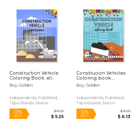
 178.68
$ 54.99
15%
15%
dcto.
dcto.
07.21
$ 46.74
Construction Vehicle
Construcion Vehicles
Coloring Book: all
Coloring book:
about building
Including Excavators,
Boy, Golden
Boy, Golden
construction bonus
Cranes, Dump Trucks,
page activity (en
Cement Trucks, Steam
Inglés)
Rollers For Kids And
Independently Published,
Independently Published,
Bonus Activity Pages
Tapa Blanda, Nuevo
Tapa Blanda, Nuevo
(en Inglés)