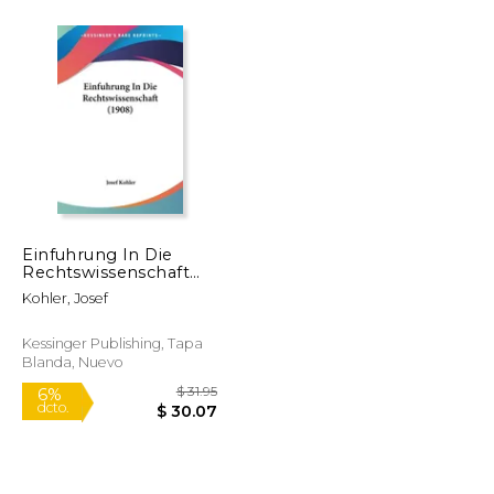
$ 6.95
$ 139.57
40%
dcto.
$ 6.13
$ 83.74
Einfuhrung In Die
Rechtswissenschaft
(1908) (en Alemán)
Kohler, Josef
Kessinger Publishing, Tapa
Blanda, Nuevo