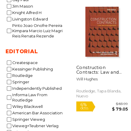
Jim Mason
Knight Alfred H
$
12%
Livingston Edward
dcto.
$ 1
Pinto Joao Onofre Pereira
Kimpara Marcio Luiz Magri
Reis Renata Rezende
EDITORIAL
Createspace
Construction
Kessinger Publishing
Contracts: Law and
Routledge
Management
Will Hughes
Springer
Independently Published
Routledge, Tapa Blanda,
Informa Law From
Nuevo
Routledge
Wiley Blackwell
American Bar Association
Springer Vieweg
Vieweg+Teubner Verlag