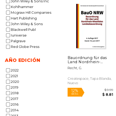
John Wiley & Sons Inc
Kohlhammer
Mcgraw Hill Companies
Hart Publishing
John Wiley & Sons
$
6%
dcto.
$ 
Blackwell Publ
Iuniverse
Palgrave
Red Globe Press
Bauordnung für das
AÑO EDICIÓN
Land Nordrhein-
Westfalen -
Recht, G.
Landesbauordnung
2022
(BauO NRW), 2017 (en
2021
Alemán)
Createspace, Tapa Blanda,
2020
Nuevo
2019
2018
2017
2016
2014
2013