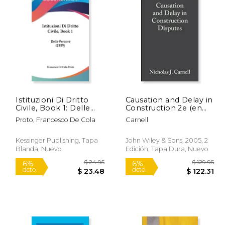
Istituzioni Di Dritto
Causation and Delay in
Civile, Book 1: Delle
Construction 2e (en
 83.85
$ 30.95
15%
6%
Persone (1889) (en
Inglés)
dcto.
dcto.
50.31
$ 26.31
Proto, Francesco De Cola
Carnell
Italiano)
Kessinger Publishing, Tapa
John Wiley & Sons, 2005, 2
Blanda, Nuevo
Edición, Tapa Dura, Nuevo