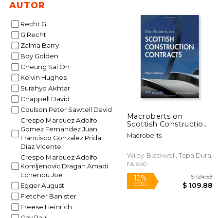
AUTOR
$
40%
dcto.
$ 1
Recht G
G Recht
Zalma Barry
Boy Golden
Cheung Sai On
Kelvin Hughes
Surahyo Akhtar
Chappell David
Coulson Peter Sawtell David
Macroberts on
Crespo Marquez Adolfo
Scottish Construction
Gomez Fernandez Juan
Contracts (en Inglés)
Macroberts
Francisco Gonzalez Prida
Diaz Vicente
Wiley-Blackwell, Tapa Dura,
Crespo Marquez Adolfo
Nuevo
Komljenovic Dragan Amadi
Echendu Joe
Egger August
Fletcher Banister
Freese Heinrich
Gay Paul