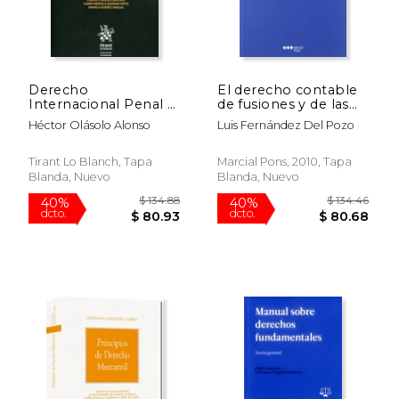
$ 63.95
$ 126.
40%
40%
dcto.
dcto.
$ 38.37
$ 75.
Derecho
El derecho contable
Internacional Penal y
de fusiones y de las
Humanitario
otras modificaciones
Héctor Olásolo Alonso
Luis Fernández Del Pozo
estructurales:
Problemática
contable en la Ley de
Tirant Lo Blanch, Tapa
Marcial Pons, 2010, Tapa
modificaciones
Blanda, Nuevo
Blanda, Nuevo
estructurales de las
sociedades
mercantiles (Manual
profesional)