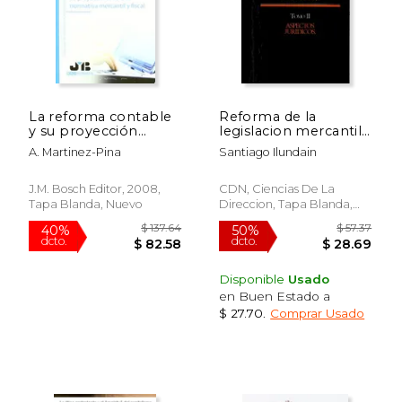
La reforma contable
Reforma de la
y su proyección
legislacion mercantil
sobre la normativa
(Spanish Edition)
A. Martinez-Pina
Santiago Ilundain
mercantil y fiscal.
(Colección de
Formación Continua
J.M. Bosch Editor, 2008,
CDN, Ciencias De La
Facultad de Derecho
Tapa Blanda, Nuevo
Direccion, Tapa Blanda,
ESADE)
Nuevo
Disponible
Usado
$ 88.79
$ 192
50%
40%
en Buen Estado a
dcto.
dcto.
$ 44.39
$ 115.
$ 27.70
.
Comprar Usado