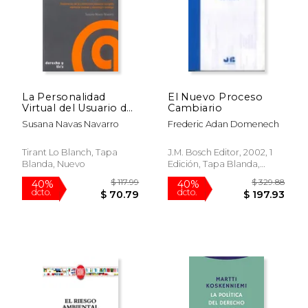
La Personalidad
El Nuevo Proceso
Virtual del Usuario de
Cambiario
Internet (Derecho y
Susana Navas Navarro
Frederic Adan Domenech
Tic's)
Tirant Lo Blanch, Tapa
J.M. Bosch Editor, 2002, 1
Blanda, Nuevo
Edición, Tapa Blanda,
Nuevo
$ 38.76
$ 30.
50%
15%
dcto.
dcto.
$ 19.38
$ 25.