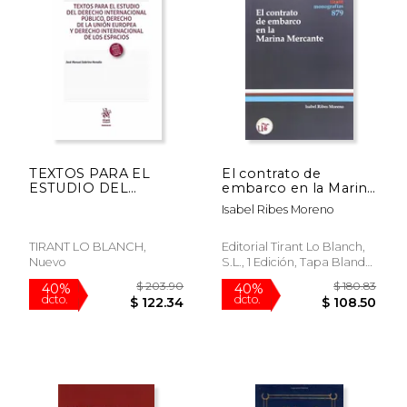
TEXTOS PARA EL
El contrato de
ESTUDIO DEL
embarco en la Marina
DERECHO
Mercante
Isabel Ribes Moreno
INTERNACIONAL
(Monografías)
PÚBLICO, DERECHO
DE LA UN
TIRANT LO BLANCH,
Editorial Tirant Lo Blanch,
Nuevo
S.L., 1 Edición, Tapa Blanda,
Nuevo