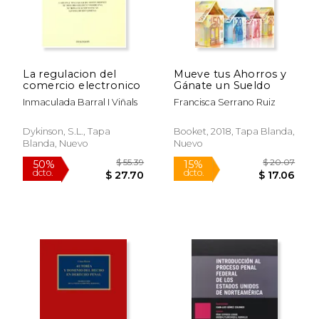
$ 17.00
$ 126.
15%
40%
dcto.
dcto.
$ 14.45
$ 75.
La regulacion del
Mueve tus Ahorros y
comercio electronico
Gánate un Sueldo
Inmaculada Barral I Viñals
Francisca Serrano Ruiz
Dykinson, S.L., Tapa
Booket, 2018, Tapa Blanda,
Blanda, Nuevo
Nuevo