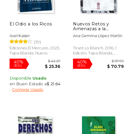
El Odio a los Ricos
Nuevos Retos y
Amenazas a la
Protección de los
Axel Kaiser
Ana Gemma López Martín
Derechos Humanos
(39)
en la era de la
Globalización
Ediciones El Mercurio, 2023,
Tirant Lo Blanch, 2016, 1
Tapa Blanda, Nuevo
Edición, Tapa Blanda,
$ 61.25
$ 41.
40%
50%
Nuevo
dcto.
dcto.
$ 36.75
$ 20.
Disponible
Usado
en Buen Estado a
$ 21.64
.
Comprar Usado