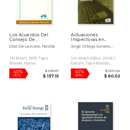
$ 74.25
$ 57.
Los Acuerdos Del
Actuaciones
Consejo De
Inspectoras en
Administración
Materia de
Díaz De Lezcano, Nicolás
Jorge Ortega Soriano;
Protección de Datos.
Xavier Salla
El Protocolo de
Inspección.
J.M Bosch, 1999, Tapa
J.M. Bosch Editor, 2008, 1
Blanda, Nuevo
Edición, Tapa Blanda,
Nuevo