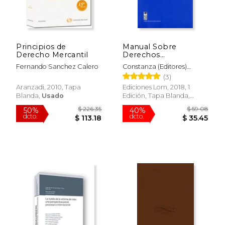
Principios de
Manual Sobre
Derecho Mercantil
Derechos
$ 189.97
$ 129.
40%
40%
Fundamentales
dcto.
dcto.
$ 113.98
$ 77.
Fernando Sanchez Calero
Constanza (Editores)
Contreras, Pablo Y
(3)
Salgado
Aranzadi, 2010, Tapa
Ediciones Lom, 2018, 1
Blanda,
Usado
Edición, Tapa Blanda,
Nuevo