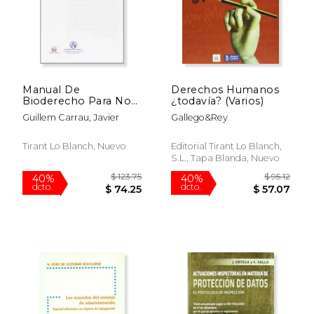
Manual De
Derechos Humanos
Bioderecho Para No
¿todavía? (Varios)
Juristas
Guillem Carrau, Javier
Gallego&Rey
Tirant Lo Blanch, Nuevo
Editorial Tirant Lo Blanch,
S.L., Tapa Blanda, Nuevo
$ 123.75
$ 95
40%
40%
dcto.
dcto.