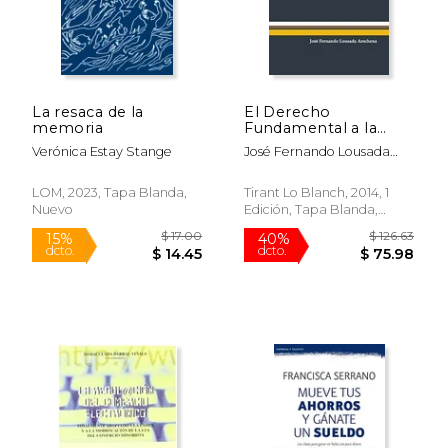
$ 228.59
$ 100.
40%
40%
dcto.
dcto.
$ 137.15
$ 60.
La resaca de la
El Derecho
memoria
Fundamental a la
Igualdad Efectiva de
Verónica Estay Stange
José Fernando Lousada
Mujeres y Hombres
Arochena
LOM, 2023, Tapa Blanda,
Tirant Lo Blanch, 2014, 1
Nuevo
Edición, Tapa Blanda,
Nuevo