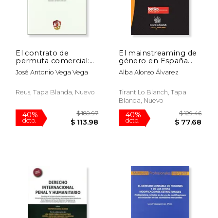
$ 35.13
$ 67.
50%
50%
dcto.
dcto.
$ 17.56
$ 33.
El contrato de
El mainstreaming de
permuta comercial:
género en España
(BARTER) (Derecho
(Serie Ciencia Política)
José Antonio Vega Vega
Alba Alonso Álvarez
Mercantil)
Reus, Tapa Blanda, Nuevo
Tirant Lo Blanch, Tapa
Blanda, Nuevo