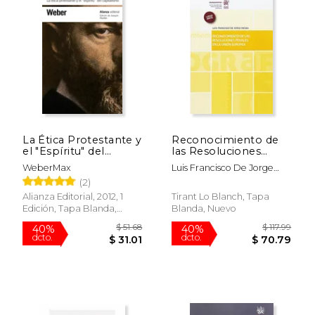
La Ética Protestante y
Reconocimiento de
el "Espíritu" del
las Resoluciones
Capitalismo
Penales en la Unión
WeberMax
Luis Francisco De Jorge
Europea
Mesas
(2)
Alianza Editorial, 2012, 1
Tirant Lo Blanch, Tapa
Edición, Tapa Blanda,
Blanda, Nuevo
Nuevo
$ 122.34
$ 104.
50%
40%
dcto.
dcto.
$ 61.17
$ 62.