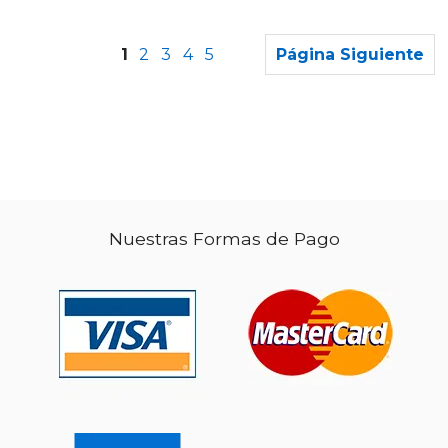
1
2
3
4
5
Página Siguiente
$ 203.90
$ 180.
40%
40%
dcto.
dcto.
$ 122.34
$ 108.
Nuestras Formas de Pago