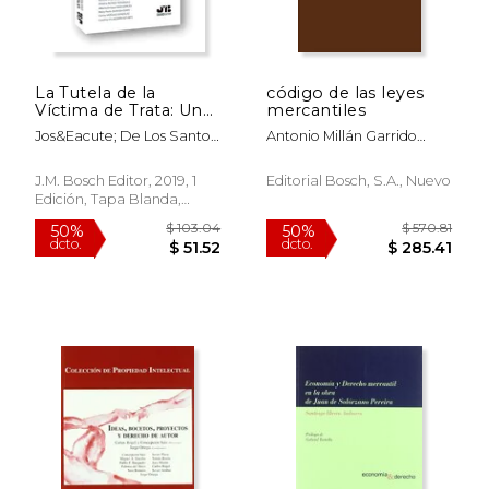
La Tutela de la
código de las leyes
Víctima de Trata: Una
mercantiles
Perspectiva Penal,
Jos&Eacute; De Los Santos
Antonio Millán Garrido
Procesal e
Mart&Iacute;N Ostos (Dir.);
Fernando Valenzuela
Internacional
$ 134.88
$ 134.
40%
40%
Pilar Mart&Iacute;N
Garach
J.M. Bosch Editor, 2019, 1
Editorial Bosch, S.a., Nuevo
dcto.
dcto.
$ 80.93
$ 80.
R&Iacute;Os (Coord.)
Edición, Tapa Blanda,
Nuevo