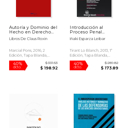
Autoría y Dominio del
Introducción al
$ 55.39
$ 20.
50%
15%
Hecho en Derecho
Proceso Penal
dcto.
dcto.
$ 27.70
$ 17.
Penal
Federal de los
Libros De Claus Roxin
Iñaki Esparza Leibar
Estados Unidos de
Norteamérica
(Tratados,
Marcial Pons, 2016, 2
Tirant Lo Blanch, 2013, 1ª
Comentarios y
Edición, Tapa Blanda,
Edición, Tapa Blanda,
Practicas Procesales)
Nuevo
Nuevo