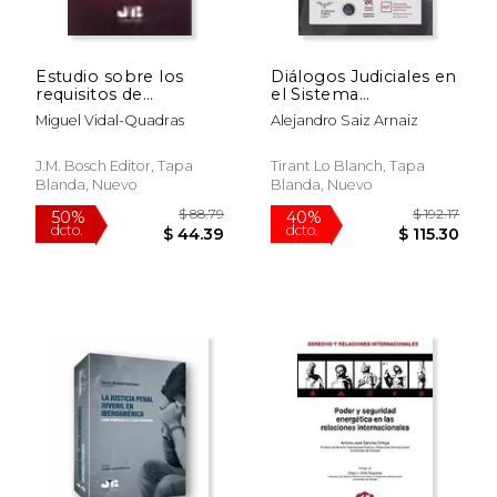
Estudio sobre los
Diálogos Judiciales en
requisitos de
el Sistema
patentabilidad, el
Interamericano de
Miguel Vidal-Quadras
Alejandro Saiz Arnaiz
alcance y la violación
Derechos Humanos
del Derecho de
Patente.
J.M. Bosch Editor, Tapa
Tirant Lo Blanch, Tapa
Blanda, Nuevo
Blanda, Nuevo
$ 103.04
$ 570.
50%
50%
dcto.
dcto.
$ 51.52
$ 285.