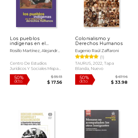
Los pueblos
Colonialismo y
indígenas en el
Derechos Humanos
discurso de los
Rosillo Martínez, Alejandro;
Eugenio Raúl Zaffaroni
derechos humanos
González Ulloa, Pablo
(1)
(Coord.)
Centro De Estudios
TAURUS, 2022, Tapa
Jurídicos Y Sociales Mispat,
Blanda, Nuevo
2010, Tapa Blanda, Nuevo
$ 78.86
$ 82.
40%
50%