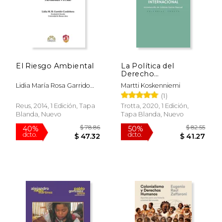
El Riesgo Ambiental
La Política del
Derecho
Internacional
Lidia María Rosa Garrido
Martti Koskenniemi
(Estructuras y
Cordobera
(1)
Procesos. Derecho)
Reus, 2014, 1 Edición, Tapa
Trotta, 2020, 1 Edición,
Blanda, Nuevo
Tapa Blanda, Nuevo
$ 117.99
$ 329.
40%
40%
dcto.
dcto.
$ 70.79
$ 197.