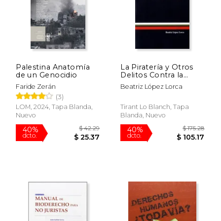
Palestina Anatomía
La Piratería y Otros
de un Genocidio
Delitos Contra la
Seguridad de la
Faride Zerán
Beatriz López Lorca
Navegación Marítima
(3)
(Monografías)
LOM, 2024, Tapa Blanda,
Tirant Lo Blanch, Tapa
Nuevo
Blanda, Nuevo
$ 42.29
$ 175.
40%
40%
dcto.
dcto.
$ 25.37
$ 105.