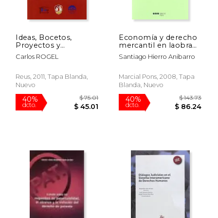
Ideas, Bocetos,
Economía y derecho
Proyectos y
mercantil en laobra
Derechos de Autor
de Juan de Solorzano
Carlos ROGEL
Santiago Hierro Anibarro
Pereira
Reus, 2011, Tapa Blanda,
Marcial Pons, 2008, Tapa
Nuevo
Blanda, Nuevo
$ 226.35
$ 59.
50%
40%
dcto.
dcto.
$ 113.18
$ 35.