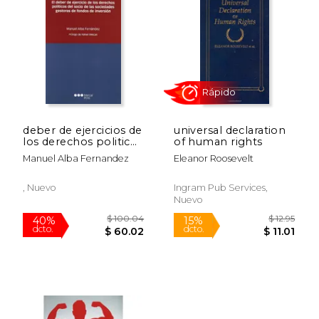
$ 137.64
$ 57.
40%
50%
dcto.
dcto.
$ 82.58
$ 28.
deber de ejercicios de
universal declaration
los derechos politicos
of human rights
del socio de las
Manuel Alba Fernandez
Eleanor Roosevelt
sociedades gestor
, Nuevo
Ingram Pub Services,
Nuevo