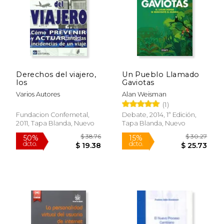
Derechos del viajero,
Un Pueblo Llamado
los
Gaviotas
Varios Autores
Alan Weisman
(1)
$ 42.27
$ 117
40%
40%
Fundacion Confemetal,
Debate, 2014, 1ª Edición,
dcto.
dcto.
$ 25.36
$ 70.
2011, Tapa Blanda, Nuevo
Tapa Blanda, Nuevo