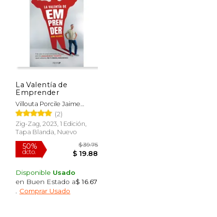
$ 51.68
$ 117
40%
40%
La Valentía de
dcto.
dcto.
$ 31.01
$ 70.
Emprender
Villouta Porcile Jaime
Orlando
(2)
Zig-Zag, 2023, 1 Edición,
Tapa Blanda, Nuevo
Disponible
Usado
en Buen Estado a
$ 16.67
.
Comprar Usado