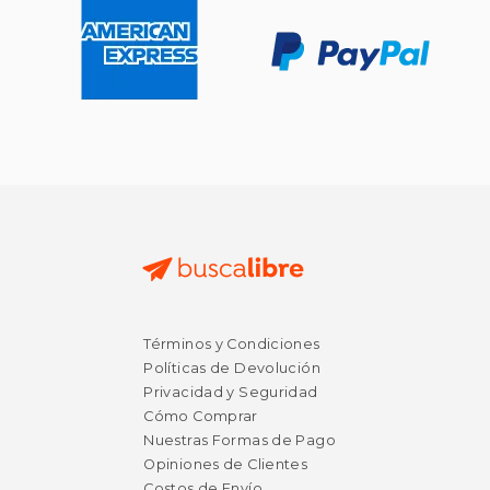
Rápido
$ 100.04
$ 12
40%
15%
dcto.
dcto.
$ 60.02
$ 11.
Términos y Condiciones
Políticas de Devolución
Privacidad y Seguridad
Cómo Comprar
Nuestras Formas de Pago
Opiniones de Clientes
Costos de Envío