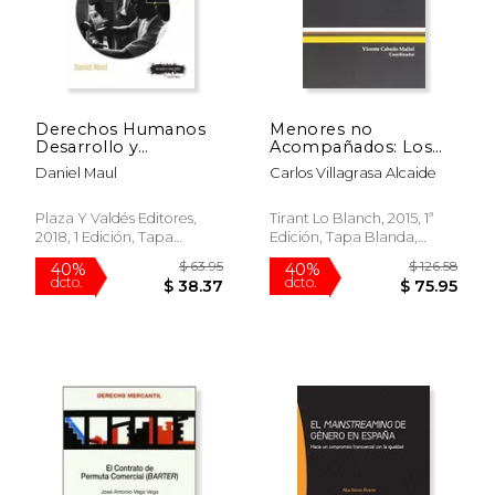
dcto.
dcto.
$ 47.32
$ 41.
Derechos Humanos
Menores no
Desarrollo y
Acompañados: Los
Descolonización: La
Otros Inmigrantes
Daniel Maul
Carlos Villagrasa Alcaide
Organización
(Monografías)
Internacional del
Trabajo Entre 1940 y
Plaza Y Valdés Editores,
Tirant Lo Blanch, 2015, 1ª
1970
2018, 1 Edición, Tapa
Edición, Tapa Blanda,
Blanda, Nuevo
Nuevo