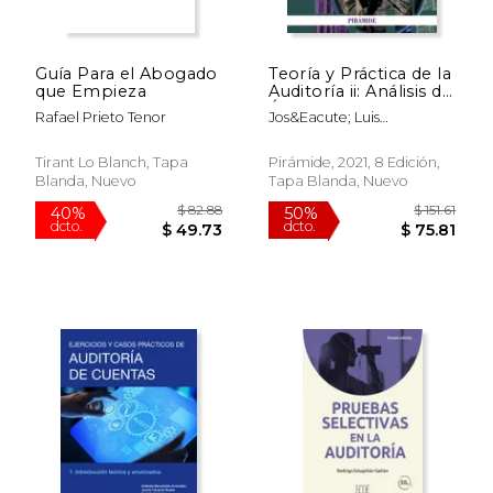
Guía Para el Abogado
Teoría y Práctica de la
que Empieza
Auditoría ii: Análisis de
Áreas y Casos
Rafael Prieto Tenor
Jos&Eacute; Luis
Prácticos
S&Aacute;Nchez
Fern&Aacute;Ndez De
Tirant Lo Blanch, Tapa
Pirámide, 2021, 8 Edición,
Valderrama; Mar&Iacute;A
Blanda, Nuevo
Tapa Blanda, Nuevo
Alvarado Riquelme
$ 22.07
$ 20.
15%
15%
dcto.
dcto.
$ 18.76
$ 17.