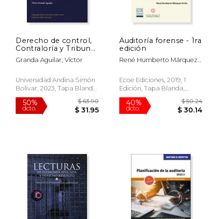
Derecho de control,
Auditoría forense - 1ra
Contraloría y Tribunal
edición
de Cuentas o de
Granda Aguilar, Víctor
René Humberto Márquez
Recursos Públicos en
Arcila
Ecuador. Tipos,
sistemas y
Universidad Andina Simón
Ecoe Ediciones, 2019, 1
ordenamiento
Bolívar, 2023, Tapa Blanda,
Edición, Tapa Blanda,
jurídico
Nuevo
Nuevo
$ 157.99
$ 231.
40%
40%
dcto.
dcto.
$ 94.79
$ 139.