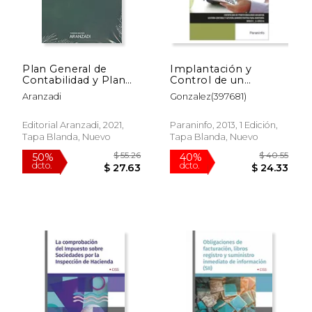
Plan General de
Implantación y
Contabilidad y Plan
Control de un
General de
Sistema Contable
Aranzadi
Gonzalez(397681)
Contabilidad de
Informatizado (cp -
Pymes
Certificado
Profesionalidad)
Editorial Aranzadi, 2021,
Paraninfo, 2013, 1 Edición,
Tapa Blanda, Nuevo
Tapa Blanda, Nuevo
$ 51.27
$ 236.
50%
50%
dcto.
dcto.
$ 25.64
$ 118.