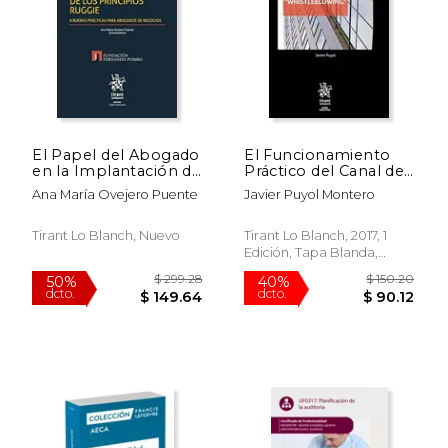
El Papel del Abogado
El Funcionamiento
en la Implantación de
Práctico del Canal de
los Principios Ruggie
Compliance
Ana María Ovejero Puente
Javier Puyol Montero
"Whistleblowing"
(Guías Prácticas)
Tirant Lo Blanch, Nuevo
Tirant Lo Blanch, 2017, 1
Edición, Tapa Blanda,
Nuevo
$ 299.28
$ 150.
50%
40%
dcto.
dcto.
$ 149.64
$ 90.