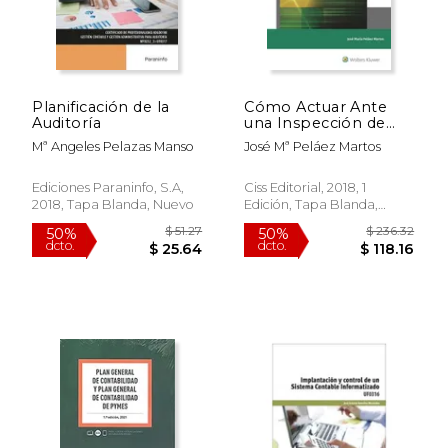
Planificación de la
Cómo Actuar Ante
Auditoría
una Inspección de
Hacienda
Mª Angeles Pelazas Manso
José Mª Peláez Martos
$ 201.66
$ 27
40%
40%
dcto.
dcto.
$ 121.00
$ 16.
Ediciones Paraninfo, S.A,
Ciss Editorial, 2018, 1
2018, Tapa Blanda, Nuevo
Edición, Tapa Blanda,
Usado