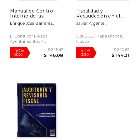
Manual de Control
Fiscalidad y
$ 71.66
$ 94.
50%
50%
Interno de las
Recaudación en el
dcto.
dcto.
$ 35.83
$ 47.
Entidades Locales: La
Concurso de
Enrique Jose Barreres
Javier Argente
Funcion Interventora
Acreedores
Amores
&Aacute;Lvarez; Fernando
y el Control
Bertr&Aacute;N
Financiero
El Consultor De Los
Ciss, 2020, Tapa Blanda,
Gir&Oacute;N; Francisco
Ayuntamientos Y
Nuevo
Manuel Mellado
Juzgados, S.A., 2020,
Benavente
Nuevo