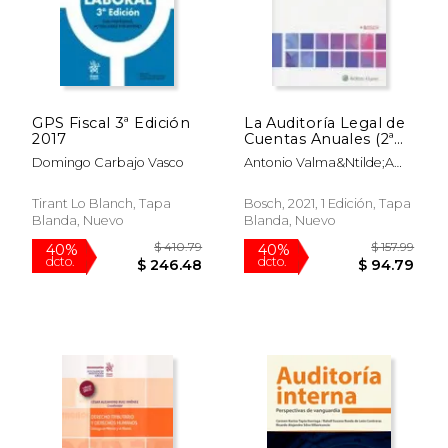
$ 157.99
$ 30.
40%
6%
dcto.
dcto.
$ 94.79
$ 29.
GPS Fiscal 3ª Edición
La Auditoría Legal de
2017
Cuentas Anuales (2ª
Edición): Adaptado a
Domingo Carbajo Vasco
Antonio Valma&Ntilde;A
la ley 22
Cabanes
Tirant Lo Blanch, Tapa
Bosch, 2021, 1 Edición, Tapa
Blanda, Nuevo
Blanda, Nuevo