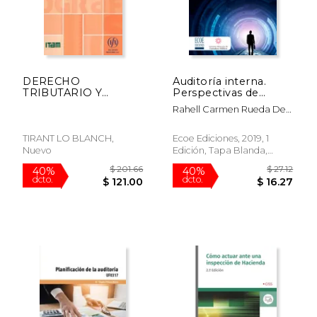
DERECHO
Auditoría interna.
$ 410.79
$ 157
40%
40%
TRIBUTARIO Y
Perspectivas de
dcto.
dcto.
$ 246.48
$ 94.
DERECHOS
vanguardia - 1ra
Rahell Carmen Rueda De
HUMANOS. DIALOGO
edición
León; Ricardo Silva
EN MEXICO Y EL
Villavicencio
MUNDO
TIRANT LO BLANCH,
Ecoe Ediciones, 2019, 1
Nuevo
Edición, Tapa Blanda,
Nuevo