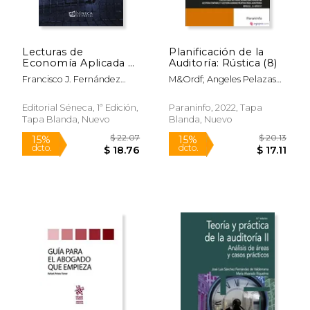
Lecturas de
Planificación de la
Economía Aplicada y
Auditoría: Rústica (8)
Derecho Revuelto
Francisco J. Fernández
M&Ordf; Angeles Pelazas
Cabanillas
Manso
Editorial Séneca, 1ª Edición,
Paraninfo, 2022, Tapa
Tapa Blanda, Nuevo
Blanda, Nuevo
$ 63.90
$ 50.
50%
40%
dcto.
dcto.
$ 31.95
$ 30.