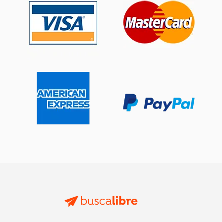
$ 243.47
$ 240.
40%
40%
dcto.
dcto.
$ 146.08
$ 144.