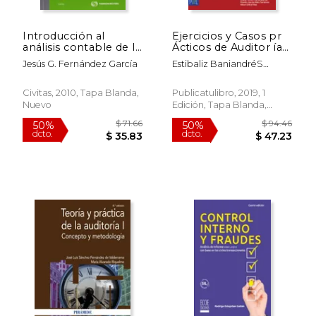
Introducción al
Ejercicios y Casos pr
análisis contable de la
Ácticos de Auditor ía
empresa - Curso
de Cuentas - Tomo 2
Jesús G. Fernández García
Estibaliz BaniandréS
práctico (Tratados y
Avendaño; Jaume Carreras
Manuales de
Boada; Emili Coll I Collet;
Empresa)
Civitas, 2010, Tapa Blanda,
Publicatulibro, 2019, 1
PatríCia Daura Tur; Miquel
Nuevo
Edición, Tapa Blanda,
Ferrero Campdelacreu;
Nuevo
Ricardo GarcíA-Nieto
Serratosa; Albert GrèBol
Mas