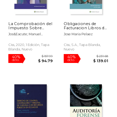
La Comprobación del
Obligaciones de
Impuesto Sobre
Facturacion Libros de
Sociedades por la
Registro Suministro
Jos&Eacute; Manuel
Jose Maria Pelaez
Inspección de
Lizanda Cuevas
Hacienda
Ciss, 2020, 1 Edición, Tapa
Ciss, S.A., Tapa Blanda,
Blanda, Nuevo
Nuevo
$ 55.26
$ 40.
50%
40%
dcto.
dcto.
$ 27.63
$ 24.