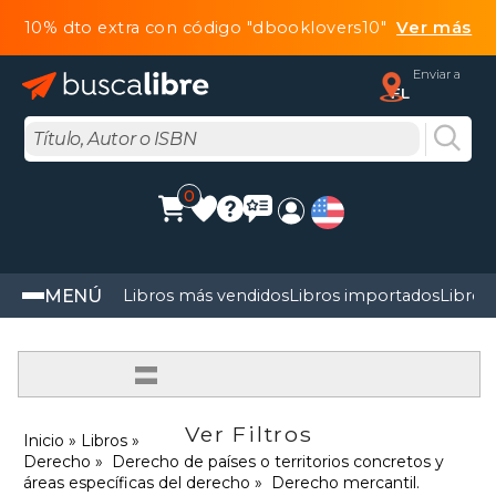
10% dto extra con código "dbooklovers10"
Ver más
Enviar a
FL
0
MENÚ
Libros más vendidos
Libros importados
Libros
=
Ver Filtros
Inicio
Libros
Derecho
Derecho de países o territorios concretos y
áreas específicas del derecho
Derecho mercantil.