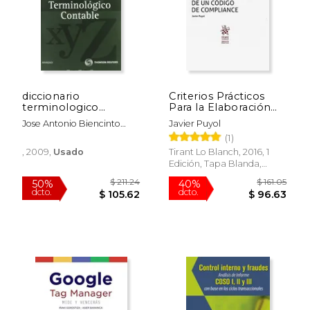
$ 363.82
$ 62
50%
50%
dcto.
dcto.
$ 181.91
$ 31.
diccionario
Criterios Prácticos
terminologico
Para la Elaboración
contable
de un Código de
Jose Antonio Biencinto
Javier Puyol
Compliance
Sanchez
(1)
(Abogacía Práctica)
, 2009,
Usado
Tirant Lo Blanch, 2016, 1
Edición, Tapa Blanda,
Nuevo