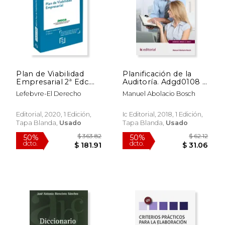
Plan de Viabilidad
Planificación de la
Empresarial 2ª Edc.
Auditoría. Adgd0108 -
Colección Aeca
Gestión Contable y
Lefebvre-El Derecho
Manuel Abolacio Bosch
Gestión
Administrativa Para
Auditorías
Editorial, 2020, 1 Edición,
Ic Editorial, 2018, 1 Edición,
Tapa Blanda,
Usado
Tapa Blanda,
Usado