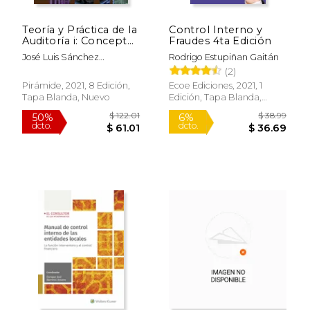
$ 135.68
$ 58.
50%
50%
dcto.
dcto.
$ 67.84
$ 29.
Teoría y Práctica de la
Control Interno y
Auditoría i: Concepto
Fraudes 4ta Edición
y Metodología
José Luis Sánchez
Rodrigo Estupiñan Gaitán
Fernández De Valderrama;
(2)
María Alvarado Riquelme
Pirámide, 2021, 8 Edición,
Ecoe Ediciones, 2021, 1
Tapa Blanda, Nuevo
Edición, Tapa Blanda,
Nuevo