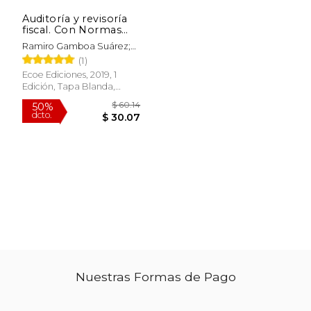
Auditoría y revisoría
fiscal. Con Normas
Internacionales de
Ramiro Gamboa Suárez;
Auditoría – 1ra edición
Luis Alfredo Jiménez; John
$ 122.01
$ 38.
(1)
50%
6%
Mauricio Vargas
dcto.
dcto.
$ 61.01
$ 36.
Ecoe Ediciones, 2019, 1
Edición, Tapa Blanda,
Nuevo
Nuestras Formas de Pago