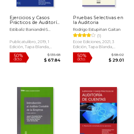
Ejercicios y Casos
Pruebas Selectivas en
Prácticos de Auditorí
la Auditoria
a de Cuentas- Tomo 1
Estibaliz BaniandréS
Rodrigo Estupiñan Gaitan
Avendaño; Jaume Carreras
(1)
Boada; Emili Coll I Collet;
Publicatulibro, 2019, 1
Ecoe Ediciones, 2021, 3
PatríCia Daura Tur; Miquel
Edición, Tapa Blanda,
Edición, Tapa Blanda,
Ferrero Campdelacreu;
Nuevo
Nuevo
Ricardo GarcíA-Nieto
Serratosa; Albert GrèBol
Mas
$ 82.88
$ 151
40%
50%
dcto.
dcto.
$ 49.73
$ 75.