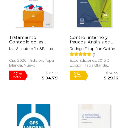
$ 211.24
$ 161
50%
40%
dcto.
dcto.
$ 105.62
$ 96.
Tratamiento
Control interno y
Contable de las
fraudes. Análisis de
Principales
Informe COSO I, II y
Mar&Iacute;A Jos&Eacute;
Rodrigo Estupiñán Gaitán
Operaciones
III con base en los
Rivero Men&Eacute;Ndez;
(1)
Societarias. Incluye
ciclos transaccionales
Mar&Iacute;A Carmen
Casos Prácticos
Ciss, 2020, 1 Edición, Tapa
Ecoe Ediciones, 2016, 3
Tejada Xim&Eacute;Nez
Sobre Sociedades
Blanda, Nuevo
Edición, Tapa Blanda,
De Olaso
Anónimas
Nuevo