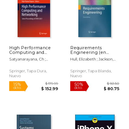
$ 26.61
$ 72.
High Performance
Requirements
Computing and
Engineering (en
Networking: Select
Inglés)
Satyanarayana, Ch ;
Hull, Elizabeth ; Jackson,
Proceedings of Chsn
Samanta, Debasis ; Gao,
Ken ; Dick, Jeremy
2021 (en Inglés)
Xiao-Zhi
Springer, Tapa Dura,
Springer, Tapa Blanda,
Nuevo
Nuevo