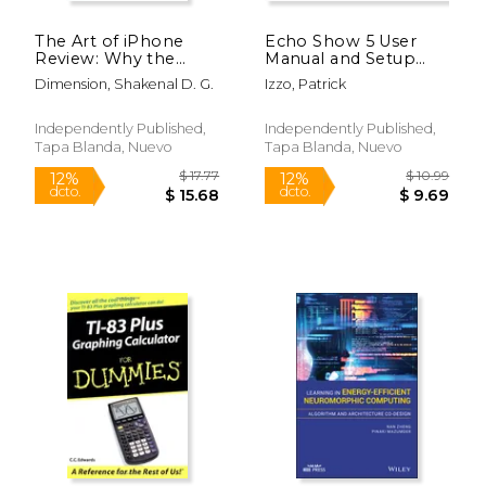
The Art of iPhone
Echo Show 5 User
Review: Why the
Manual and Setup
iPhone can't be beat
Guide: Simplified
Dimension, Shakenal D. G.
Izzo, Patrick
(Higher Education
Steps for Setting Up
Edition) (en Inglés)
and Maximizing Your
Show 5 with
Independently Published,
Independently Published,
Illustrations (en
Tapa Blanda, Nuevo
Tapa Blanda, Nuevo
$ 32.01
$ 8.
Inglés)
50%
15%
dcto.
dcto.
$ 16.00
$ 7.