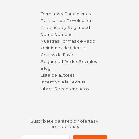
$ 69.99
$ 54.
15%
15%
dcto.
dcto.
$ 59.49
$ 46.
Términos y Condiciones
Políticas de Devolución
Privacidad y Seguridad
Cómo Comprar
Nuestras Formas de Pago
Opiniones de Clientes
Costos de Envío
Seguridad Redes Sociales
Blog
Lista de autores
Incentivo a la Lectura
Libros Recomendados
Suscríbete para recibir ofertas y
promociones