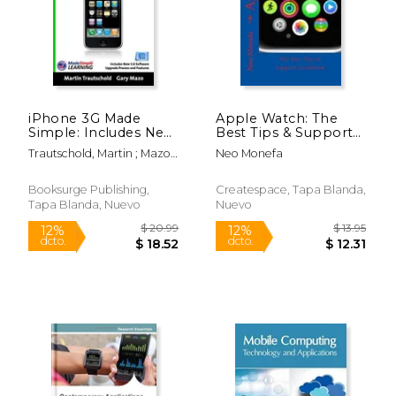
iPhone 3G Made
Apple Watch: The
$ 15.00
$ 59.
12%
15%
Simple: Includes New
Best Tips & Support
dcto.
dcto.
$ 13.24
$ 50.
3.0 Software Upgrade
Guid (Apple Watch
Trautschold, Martin ; Mazo,
Neo Monefa
Process and Features
Guide- How to use
Gary
(en Inglés)
Apple Watch- Apple
Watch Programming)
Booksurge Publishing,
Createspace, Tapa Blanda,
Tapa Blanda, Nuevo
Nuevo