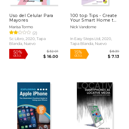
Uso del Celular Para
100 top Tips - Create
$ 24.99
$ 24.
6%
6%
Mayores
Your Smart Home to
dcto.
dcto.
$ 23.52
$ 23.
Stay Safe and Save
Marisa Tormo
Nick Vandome
Money (100 top Tips
(2)
- in Easy Steps) (en
Inglés)
Sc Libro, 2020, Tapa
In Easy Steps Ltd, 2020,
Blanda, Nuevo
Tapa Blanda, Nuevo