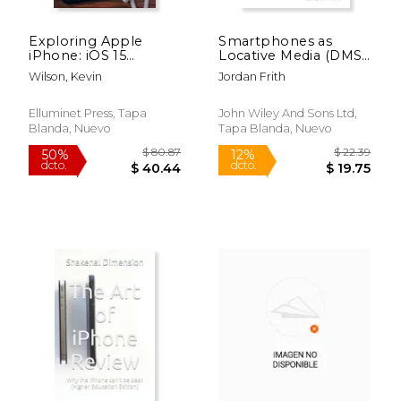
Exploring Apple
Smartphones as
iPhone: iOS 15
Locative Media (DMS
Edition: The
- Digital Media and
Wilson, Kevin
Jordan Frith
Illustrated, Practical
Society)
$ 520.47
$ 109.
50%
15%
Guide to Using your
dcto.
dcto.
iPhone (en Inglés)
$ 260.24
$ 93.
Elluminet Press, Tapa
John Wiley And Sons Ltd,
Blanda, Nuevo
Tapa Blanda, Nuevo