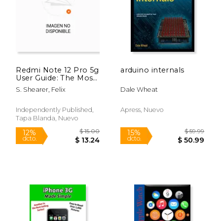
$ 29.99
$ 7.
15%
12%
dcto.
dcto.
$ 25.49
$ 7.
Redmi Note 12 Pro 5g
arduino internals
User Guide: The Most
Comprehensive
S. Shearer, Felix
Dale Wheat
Setup Secret Manual
for Beginners and
Seniors In Unleashing
Independently Published,
Apress, Nuevo
The Power Of Note
Tapa Blanda, Nuevo
12 PRO 5G (en Inglés)