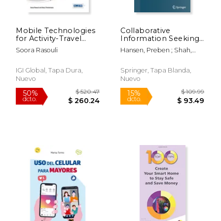
$ 199.99
$ 16
15%
12%
dcto.
dcto.
$ 169.99
$ 14.
Mobile Technologies
Collaborative
for Activity-Travel
Information Seeking:
Data Collection and
Best Practices, New
Soora Rasouli
Hansen, Preben ; Shah,
Analysis (Advances in
Domains and New
Chirag ; Klas, Claus-Peter
Data Mining and
Thoughts (en Inglés)
Database
IGI Global, Tapa Dura,
Springer, Tapa Blanda,
Management)
Nuevo
Nuevo