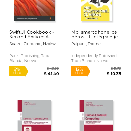
SwiftUI Cookbook -
Moi smartphone, ce
Second Edition: A
héros - L'intégrale (en
guide to solving the
Francés)
Scalzo, Giordano ; Nzokwe,
Palpant, Thomas
most common
Edgar
problems and
learning best
Packt Publishing, Tapa
Independently Published,
practices while
Blanda, Nuevo
Tapa Blanda, Nuevo
building SwiftUI apps
(en Inglés)
$ 16.00
$ 12
15%
12%
dcto.
dcto.
$ 13.60
$ 11.