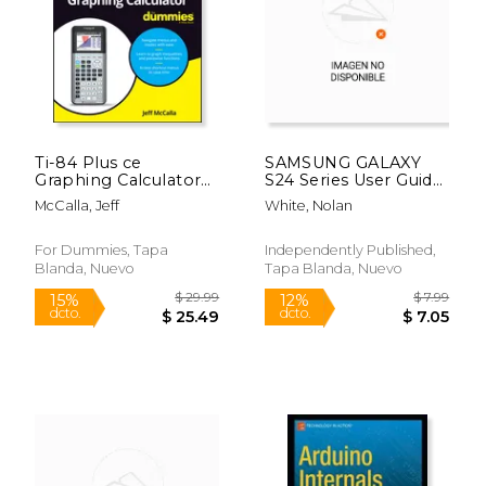
$ 156.71
$ 79.
50%
50%
dcto.
dcto.
$ 78.35
$ 39.
Ti-84 Plus ce
SAMSUNG GALAXY
Graphing Calculator
S24 Series User Guide:
for Dummies (For
Tips and Tricks For
McCalla, Jeff
White, Nolan
Dummies (Computer
Beginner and
(en Inglés)
Advanced Users,
Setting up and
For Dummies, Tapa
Independently Published,
Mastering Your
Blanda, Nuevo
Tapa Blanda, Nuevo
Device, Best
Accessories for Opti
(en Inglés)