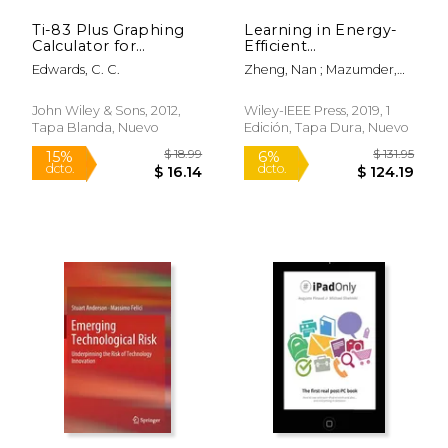
Ti-83 Plus Graphing
Learning in Energy-
Calculator for
Efficient
Dummies (en Inglés)
Neuromorphic
Edwards, C. C.
Zheng, Nan ; Mazumder,
Computing:
Pinaki
Algorithm and
Architecture Co-
John Wiley & Sons, 2012,
Wiley-IEEE Press, 2019, 1
Design (en Inglés)
Tapa Blanda, Nuevo
Edición, Tapa Dura, Nuevo
$ 80.87
$ 22.
50%
12%
dcto.
dcto.
$ 40.44
$ 19.