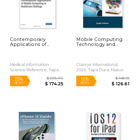
Contemporary
Mobile Computing:
Applications of
Technology and
Mobile Computing in
Applications (en
Healthcare Settings
Inglés)
$ 20.99
$ 13
12%
12%
(Advances in
dcto.
dcto.
Healthcare
$ 18.52
$ 12.
Medical Information
Clanrye International,
Information Systems
Science Reference, Tapa
2020, Tapa Dura, Nuevo
and Administration)
Dura, Nuevo