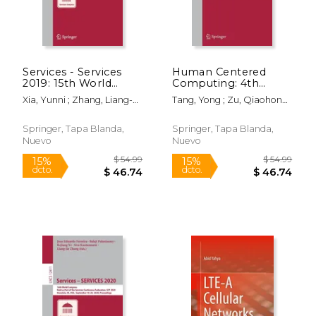
Services - Services
Human Centered
2019: 15th World
Computing: 4th
Congress, Held as
International
Xia, Yunni ; Zhang, Liang-
Tang, Yong ; Zu, Qiaohong ;
Part of the Services
Conference, Hcc
Jie
Rodríguez García, José G.
Conference
2018, Mérida, Mexico,
Federation, Scf 2019,
December, 5-7, 2018,
Springer, Tapa Blanda,
Springer, Tapa Blanda,
San Diego, Ca, Usa,
Revised Selected
Nuevo
Nuevo
June 25-30, 201 (en
Papers (en Inglés)
Inglés)
$ 43.99
$ 11
6%
12%
dcto.
dcto.
$ 41.40
$ 10.