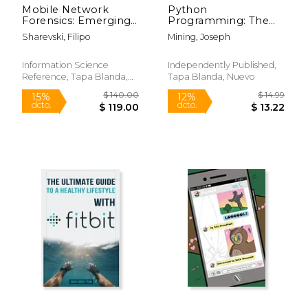
Mobile Network
Python
Forensics: Emerging
Programming: The
Research and
Crash Course To
Sharevski, Filipo
Mining, Joseph
Opportunities (en
Learn How To Master
Inglés)
Python Coding
Language To Apply
Information Science
Independently Published,
Theory And Some
Reference, Tapa Blanda,
Tapa Blanda, Nuevo
TIPS And TRICKS To
Nuevo
Learn Faste (en
Inglés)
$ 18.99
$ 131
15%
6%
dcto.
dcto.
$ 16.14
$ 124.