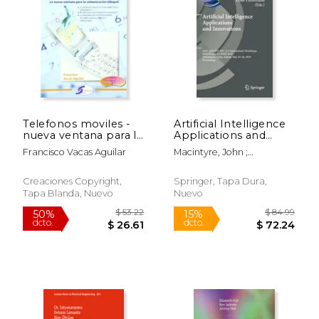
Telefonos moviles -
Artificial Intelligence
nueva ventana para la
Applications and
comunicacion
Innovations: Aiai 2019
Francisco Vacas Aguilar
Macintyre, John ;
integral -
Ifip Wg 12.5
Maglogiannis, Ilias ; Iliadis,
International
Lazaros
Workshops: Mhdw
Creaciones Copyright,
Springer, Tapa Dura,
and 5g-Pine 2019,
Tapa Blanda, Nuevo
Nuevo
Hersonissos, Crete,
Greec (en Inglés)
$ 53.22
$ 84.
50%
15%
dcto.
dcto.