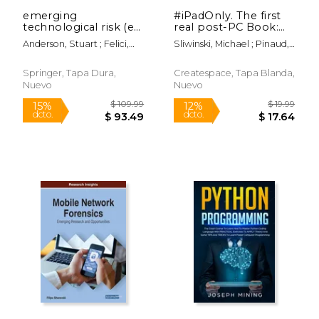
emerging
#iPadOnly. The first
technological risk (en
real post-PC Book:
Inglés)
How to use your iPad
Anderson, Stuart ; Felici,
Sliwinski, Michael ; Pinaud,
to work and playand
Massimo
Augusto
everything in
between (en Inglés)
Springer, Tapa Dura,
Createspace, Tapa Blanda,
Nuevo
Nuevo
$ 17.77
$ 10.
12%
12%
dcto.
dcto.
$ 15.68
$ 9.