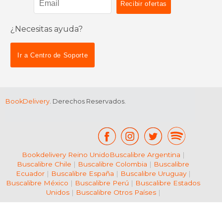
¿Necesitas ayuda?
$ 54.99
$ 109.
15%
15%
dcto.
dcto.
$ 46.74
$ 93.
Ir a Centro de Soporte
BookDelivery
. Derechos Reservados.
Bookdelivery Reino Unido
Buscalibre Argentina
|
Buscalibre Chile
|
Buscalibre Colombia
|
Buscalibre
Ecuador
|
Buscalibre España
|
Buscalibre Uruguay
|
Buscalibre México
|
Buscalibre Perú
|
Buscalibre Estados
Unidos
|
Buscalibre Otros Países
|