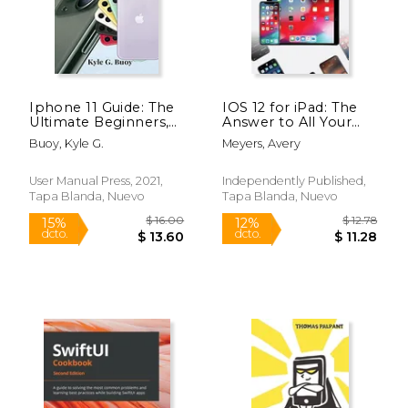
Iphone 11 Guide: The
IOS 12 for iPad: The
Ultimate Beginners,
Answer to All Your
Dummies and
IOS 12 Questions (en
Buoy, Kyle G.
Meyers, Avery
Seniors'S Tips and
Inglés)
Tricks Manual on how
to use Your Phone
User Manual Press, 2021,
Independently Published,
Optimally (en Inglés)
Tapa Blanda, Nuevo
Tapa Blanda, Nuevo
$ 205.00
$ 148.
15%
15%
dcto.
dcto.
$ 174.25
$ 126.