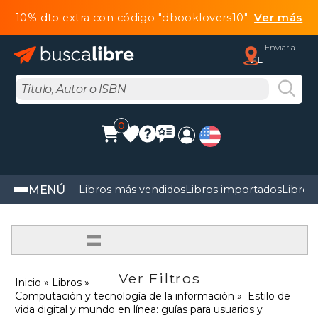
10% dto extra con código "dbooklovers10"
Ver más
Enviar a
FL
0
MENÚ
Libros más vendidos
Libros importados
Libros
=
Ver Filtros
Inicio
Libros
Computación y tecnología de la información
Estilo de
vida digital y mundo en línea: guías para usuarios y