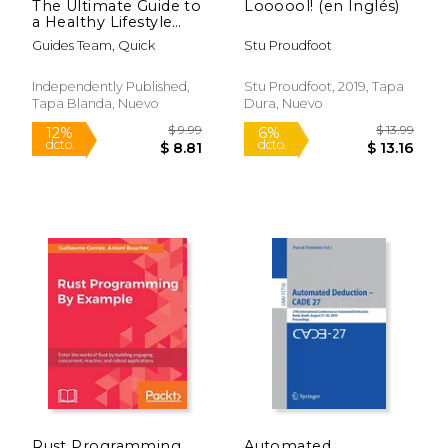
The Ultimate Guide to
Loooool! (en Inglés)
a Healthy Lifestyle
with Fitbit: All The
Guides Team, Quick
Stu Proudfoot
Features Of Fitbit In
Questions & Answers
(en Inglés)
Independently Published,
Stu Proudfoot, 2019, Tapa
Tapa Blanda, Nuevo
Dura, Nuevo
$ 109.99
$ 19
15%
12%
dcto.
dcto.
$ 93.49
$ 17.
Rust Programming
Automated