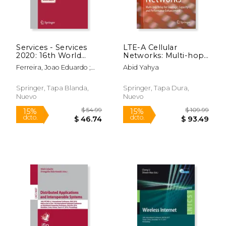
Services - Services
LTE-A Cellular
2020: 16th World
Networks: Multi-hop
Congress, Held as
Relay for Coverage,
Ferreira, Joao Eduardo ;
Abid Yahya
Part of the Services
Capacity and
Palanisamy, Balaji ; Ye,
Conference
Performance
Kejiang
Federation, Scf 2020,
Enhancement
Springer, Tapa Blanda,
Springer, Tapa Dura,
Honolulu, Hi, Usa,
Nuevo
Nuevo
September 18-20, (en
Inglés)
$ 54.99
$ 54.
15%
15%
dcto.
dcto.
$ 46.74
$ 46.