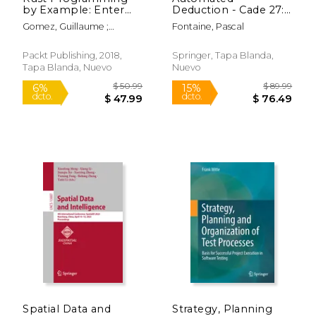
by Example: Enter
Deduction - Cade 27:
the World of Rust by
27th International
Gomez, Guillaume ;
Fontaine, Pascal
Building Engaging,
Conference on
Boucher, Antoni
Concurrent, Reactive,
Automated
and Robust
Deduction, Natal,
Packt Publishing, 2018,
Springer, Tapa Blanda,
Applications (en
Brazil, August 27-30,
Tapa Blanda, Nuevo
Nuevo
Inglés)
2019, Proceedings
(en Inglés)
$ 140.00
$ 14.
15%
12%
dcto.
dcto.
$ 119.00
$ 13.
Spatial Data and
Strategy, Planning