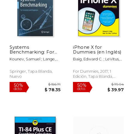
$ 179.99
$ 161
15%
50%
dcto.
dcto.
$ 152.99
$ 80.
Systems
iPhone X for
Benchmarking: For
Dummies (en Inglés)
Scientists and
Kounev, Samuel ; Lange,
Baig, Edward C. ; LeVitus,
Engineers (en Inglés)
Klaus-Dieter ; Von
Bob
Kistowski, Jóakim
Springer, Tapa Blanda,
For Dummies, 2017, 1
Nuevo
Edición, Tapa Blanda,
Nuevo