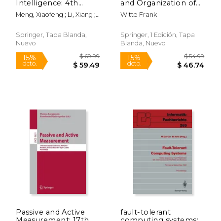
Intelligence: 4th
and Organization of
International
Test Processes: Basis
Meng, Xiaofeng ; Li, Xiang ;
Witte Frank
Conference, Spatialdi
for Successful Project
Xu, Jianqiu
2023, Nanchang,
Execution in Software
China, April 13-15,
Testing (en Inglés)
Springer, Tapa Blanda,
Springer, 1 Edición, Tapa
2023, Proceedings
Nuevo
Blanda, Nuevo
(en Inglés)
$ 9.99
$ 13
12%
6%
dcto.
dcto.
$ 8.81
$ 13.
Passive and Active
fault-tolerant
Measurement: 17th
computing systems: