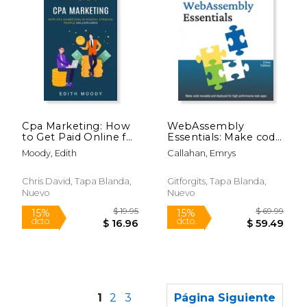
50%
15%
dcto.
dcto.
$ 25.19
$ 47.
Cpa Marketing: How
WebAssembly
to Get Paid Online for
Essentials: Make code
Referring Signups
reusable and
Moody, Edith
Callahan, Emrys
(How Cpa Marketing
deployed for high
is Making Average
performance web
People Millionaires)
apps (en Inglés)
Chris David, Tapa Blanda,
Gitforgits, Tapa Blanda,
(en Inglés)
Nuevo
Nuevo
1
2
3
Página Siguiente