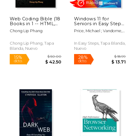
Web Coding Bible (18
Windows 11 for
Books in 1 -- HTML,
Seniors in Easy Steps
CSS, Javascript, PHP,
(en Inglés)
Chong Lip Phang
Price, Michael ; Vandome,
SQL, XML, SVG,
Nick
Canvas, WebGL, Java
Applet, ActionScript,
Chong Lip Phang, Tapa
In Easy Steps, Tapa Blanda,
htaccess, jQuery,
Blanda, Nuevo
Nuevo
WordPress, SEO and
many more): An
Accelerated Course
$ 51.99
$ 23
6%
40%
dcto.
dcto.
$ 48.93
$ 13.