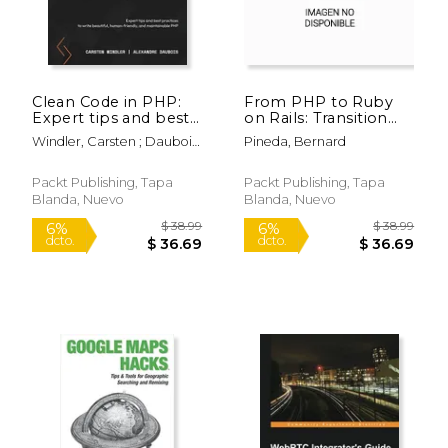
Clean Code in PHP:
From PHP to Ruby
Expert tips and best
on Rails: Transition
$ 61.40
$ 19
50%
15%
practices to write
from PHP to Ruby by
dcto.
dcto.
$ 30.70
$ 16.
Windler, Carsten ; Daubois,
Pineda, Bernard
beautiful, human-
leveraging your
Alexandre
friendly, and
existing backend
maintainable PHP
programming
Packt Publishing, Tapa
Packt Publishing, Tapa
(en Inglés)
knowledge (en
Blanda, Nuevo
Blanda, Nuevo
Inglés)