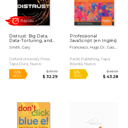
6%
15%
dcto.
dcto.
$ 32.93
$ 63.
Distrust: Big Data,
Professional
Data-Torturing, and
JavaScript (en Inglés)
the Assault on
Smith, Gary
Francesco, Hugo Di ; Gao,
Science (en Inglés)
Siyuan ; Isola, Vinicius
Oxford University Press,
Packt Publishing, Tapa
Tapa Dura, Nuevo
Blanda, Nuevo