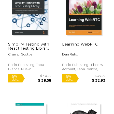
Simplify Testing with
Learning WebRTC
React Testing Library:
Create maintainable
Crump, Scottie
Dan Ristic
tests using RTL that
do not break with
$ 49.99
$ 40.
11%
6%
changes (en Inglés)
Packt Publishing, Tapa
Packt Publishing - Ebooks
dcto.
dcto.
$ 44.64
$ 38.
Blanda, Nuevo
Account, Tapa Blanda,
Nuevo