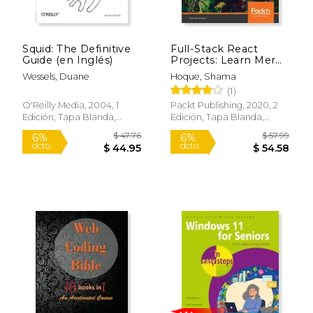
Squid: The Definitive
Full-Stack React
Guide (en Inglés)
Projects: Learn Mern
Stack Development
Wessels, Duane
Hoque, Shama
by Building Modern
(1)
web Apps Using
Mongodb, Express,
O'Reilly Media, 2004, 1
Packt Publishing, 2020, 2
React, and Node. Js,
Edición, Tapa Blanda,
Edición, Tapa Blanda,
2nd Edition (en
Nuevo
Nuevo
Inglés)
$ 13.99
$ 11
6%
12%
dcto.
dcto.
$ 13.16
$ 10.