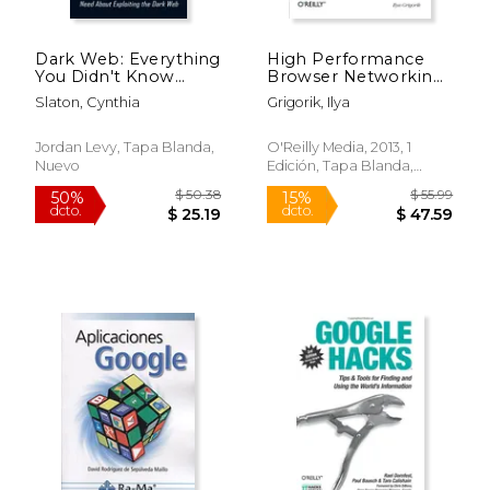
Dark Web: Everything
High Performance
You Didn't Know
Browser Networking:
About Dark Web
What Every web
Slaton, Cynthia
Grigorik, Ilya
(Know All Everything
Developer Should
You Need About
Know About
Exploiting the Dark
Networking and web
Jordan Levy, Tapa Blanda,
O'Reilly Media, 2013, 1
Web) (en Inglés)
Performance (en
Nuevo
Edición, Tapa Blanda,
Inglés)
Nuevo
$ 47.76
$ 57.
6%
6%
dcto.
dcto.
$ 44.95
$ 54.