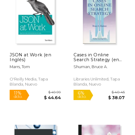
JSON at Work (en
Cases in Online
Inglés)
Search Strategy (en
$ 38.99
$ 40.
6%
6%
Inglés)
dcto.
dcto.
$ 36.69
$ 38.
Marrs, Tom
Shuman, Bruce A.
O'Reilly Media, Tapa
Libraries Unlimited, Tapa
Blanda, Nuevo
Blanda, Nuevo