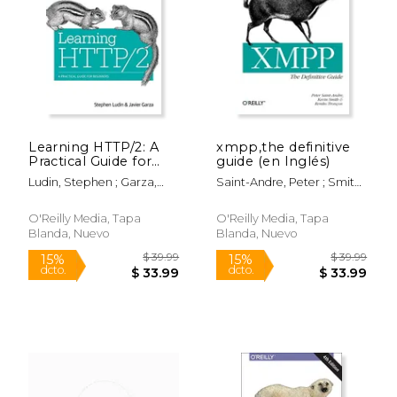
Learning HTTP/2: A
xmpp,the definitive
Practical Guide for
guide (en Inglés)
Beginners (en Inglés)
Ludin, Stephen ; Garza,
Saint-Andre, Peter ; Smith,
Javier
Kevin ; Tronçon, Remko
O'Reilly Media, Tapa
O'Reilly Media, Tapa
Blanda, Nuevo
Blanda, Nuevo
$ 40.99
$ 34.
6%
6%
dcto.
dcto.
$ 38.58
$ 32.