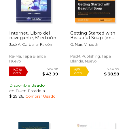
Internet. Libro del
Getting Started with
navegante, 5ª edición
Beautiful Soup (en
Inglés)
José A. Carballar Falcón
G. Nair, Vineeth
Ra-Ma, Tapa Blanda,
Packt Publishing, Tapa
Nuevo
Blanda, Nuevo
Disponible
Usado
en Buen Estado a
$ 29.26
.
Comprar Usado
$ 50.38
$ 55.