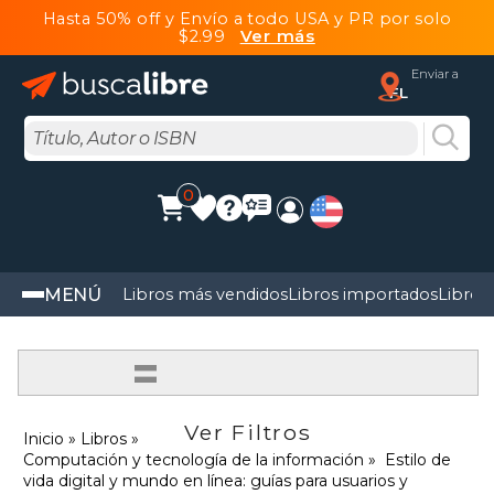
Hasta 50% off y Envío a todo USA y PR por solo
$2.99
Ver más
Enviar a
FL
0
MENÚ
Libros más vendidos
Libros importados
Libros
=
Ver Filtros
Inicio
Libros
Computación y tecnología de la información
Estilo de
vida digital y mundo en línea: guías para usuarios y