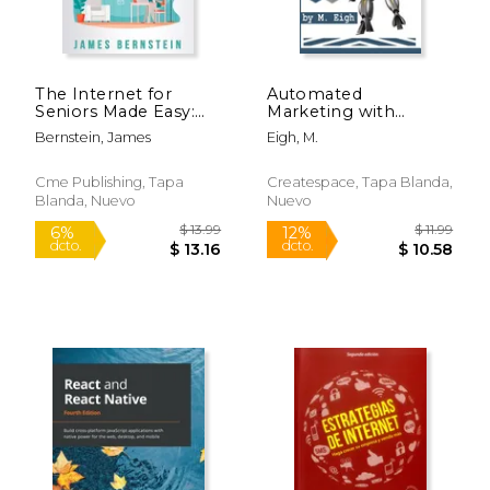
The Internet for
Automated
Seniors Made Easy:
Marketing with
Find What You've
Webbots (en Inglés)
Bernstein, James
Eigh, M.
Been Searching For
(en Inglés)
Cme Publishing, Tapa
Createspace, Tapa Blanda,
Blanda, Nuevo
Nuevo
$ 38.99
$ 38.
6%
6%
dcto.
dcto.
$ 36.69
$ 36.