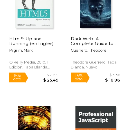
Html5: Up and
Dark Web: A
Running (en Inglés)
Complete Guide to
the Dark Web True
Pilgrim, Mark
Guerrero, Theodore
Tales (The Addictive
Input down able
Gripping Crime
O'Reilly Media, 2010, 1
Theodore Guerrero, Tapa
Thriller of Mystery
Edición, Tapa Blanda,
Blanda, Nuevo
and Susp (en Inglés)
Nuevo
$ 34.99
$ 75.