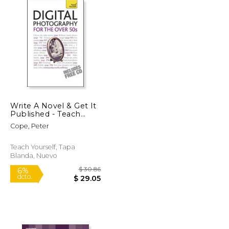
$ 39.95
$ 36.39
15%
dcto.
$ 33.96
$ 30.93
Write A Novel & Get It
Published - Teach
Yourself (en Inglés)
Cope, Peter
Teach Yourself, Tapa
Blanda, Nuevo