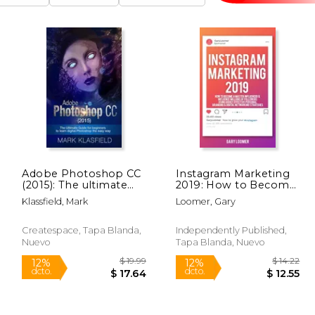
Adobe Photoshop CC
Instagram Marketing
(2015): The ultimate
2019: How to Become
Guide for beginners to
a Master Influencer &
Klassfield, Mark
Loomer, Gary
learn digital
Influence Millions of
Photoshop the easy
Followers Using
way (en Inglés)
Highly Effective
Createspace, Tapa Blanda,
Independently Published,
Personal Branding &
Nuevo
Tapa Blanda, Nuevo
Digital (en Inglés)