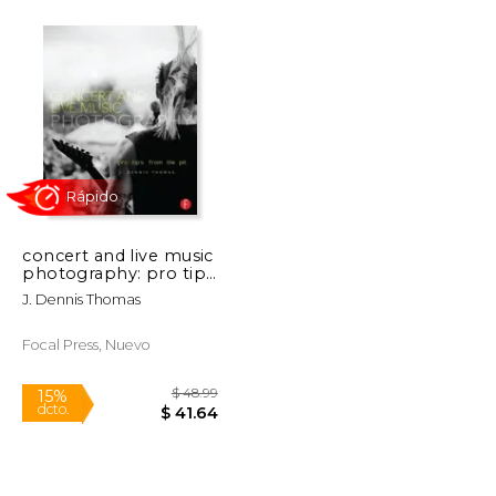
$ 39.95
$ 55.00
12%
dcto.
$ 33.96
$ 48.53
concert and live music
photography: pro tips
from the pit (en
J. Dennis Thomas
Inglés)
Focal Press, Nuevo
Rápido