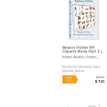
Beatrix Potter 99
Cliparts Book Part 3 (
$
15%
Peter Rabbit ): Sticker,
dcto.
$ 
Potter, Beatrix ; Potter,
Icon, Clipart, Cliparts,
Elizabeth M.
download, Internet,
Dropbox, Original,
Books On Demand, Tapa
Children's books, ch
Blanda, Nuevo
(en Inglés)