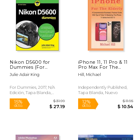
Nikon D5600 for
iPhone 11, 11 Pro & 11
Dummies (For
Pro Max For The
 29.99
$ 15.99
6%
8%
Dummies (Computer
Elderly: A
dcto.
dcto.
25.49
$ 15.05
Julie Adair King
Hill, Michael
(en Inglés)
Comprehensive
Illustrated, Practical
Guide with Tips &
For Dummies, 2017, N/A
Independently Published,
Tricks to Mastering
Edición, Tapa Blanda,
Tapa Blanda, Nuevo
The iPhone 11 Series
Nuevo
And (en Inglés)