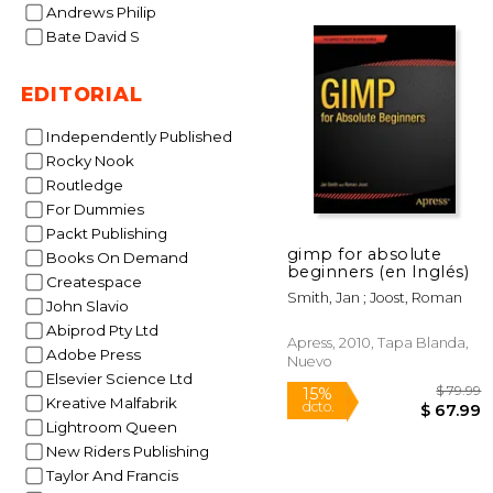
Andrews Philip
Bate David S
$ 
6%
dcto.
$ 2
EDITORIAL
Independently Published
Rocky Nook
Routledge
For Dummies
Packt Publishing
gimp for absolute
Books On Demand
beginners (en Inglés)
Createspace
Smith, Jan ; Joost, Roman
John Slavio
Abiprod Pty Ltd
Apress, 2010, Tapa Blanda,
Adobe Press
Nuevo
Elsevier Science Ltd
Kreative Malfabrik
Lightroom Queen
New Riders Publishing
Taylor And Francis