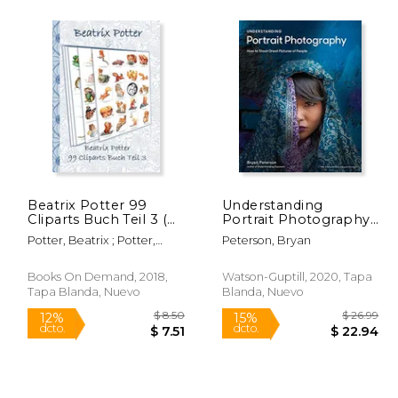
217.00
$ 43.99
6%
15%
dcto.
dcto.
04.24
$ 41.40
Beatrix Potter 99
Understanding
Cliparts Buch Teil 3 (
Portrait Photography:
Peter Hase ) (en
How to Shoot Great
Potter, Beatrix ; Potter,
Peterson, Bryan
Alemán)
Pictures of People
Elizabeth M.
Anywhere (en Inglés)
Books On Demand, 2018,
Watson-Guptill, 2020, Tapa
Tapa Blanda, Nuevo
Blanda, Nuevo