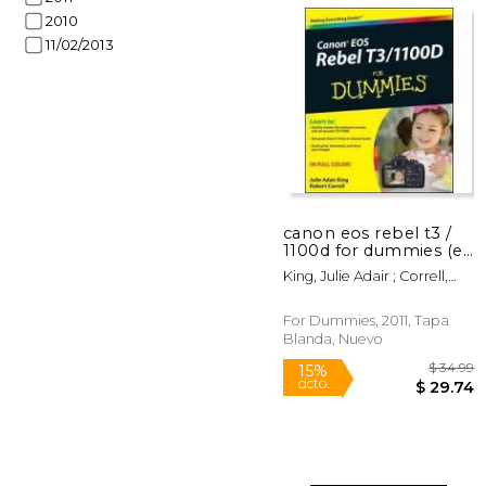
2010
11/02/2013
$
15%
dcto.
$ 
canon eos rebel t3 /
1100d for dummies (en
Inglés)
King, Julie Adair ; Correll,
Robert
For Dummies, 2011, Tapa
Blanda, Nuevo