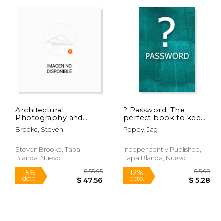
 79.99
$ 8.50
12%
15%
dcto.
dcto.
67.99
$ 7.51
Architectural
? Password: The
Photography and
perfect book to keep
Composition (en
all your password
Brooke, Steven
Poppy, Jag
Inglés)
information together
and secure with
alphabetical tabs. (en
Steven Brooke, Tapa
Independently Published,
Inglés)
Blanda, Nuevo
Tapa Blanda, Nuevo