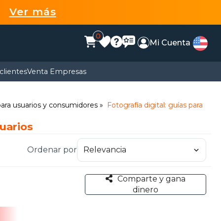
99
Ver más
0
Mi Cuenta
clientes
Venta Empresas
 para usuarios y consumidores
Fotografía digital: guías para
suarios
Ordenar por
Comparte y gana
dinero