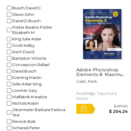
$
50%
Busch David D
dcto.
$ 
Slavio John
David D Busch
Potter Beatrix Potter
Elizabeth M
King Julie Adair
Scott Kelby
Asch David
Bampton Victoria
Concepcion Rafael
Adobe Photoshop
David Busch
Elements 8: Maximum
Evening Martin
Performance: Unleash
Galer, Mark
the Hidden
Julie Adair King
Performance of
Loomer Gary
Elements (en Inglés)
Routledge, Tapa Dura,
Malfabrik Kreative
Nuevo
Nichols Robin
Obermeier Barbara Padova
Ted
Rewick Bob
Schiessl Peter