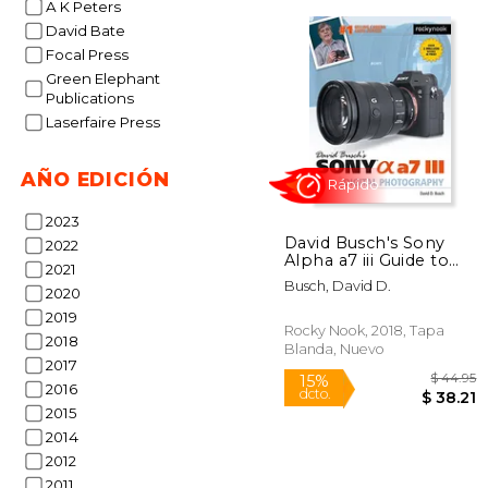
A K Peters
David Bate
Focal Press
Green Elephant
Publications
$
15%
dcto.
Laserfaire Press
$ 
AÑO EDICIÓN
2023
David Busch's Sony
2022
Alpha a7 iii Guide to
2021
Digital Photography
Busch, David D.
2020
(en Inglés)
2019
Rocky Nook, 2018, Tapa
2018
Blanda, Nuevo
2017
2016
2015
Rápido
2014
2012
2011