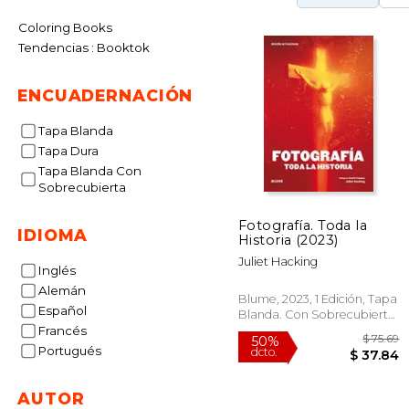
Coloring Books
Tendencias : Booktok
ENCUADERNACIÓN
Tapa Blanda
Tapa Dura
Tapa Blanda Con
Sobrecubierta
Fotografía. Toda la
IDIOMA
Historia (2023)
Juliet Hacking
Inglés
Alemán
Blume, 2023, 1 Edición, Tapa
Español
Blanda. Con Sobrecubierta,
Nuevo
Francés
Portugués
AUTOR