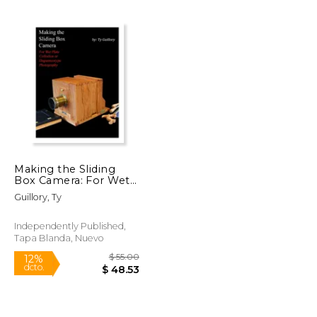
$ 14.22
$ 9.99
12%
dcto.
$ 12.55
$ 8.81
Making the Sliding
Box Camera: For Wet
Plate Collodion or
Guillory, Ty
Daguerreotype
Photography (en
Inglés)
Independently Published,
Tapa Blanda, Nuevo