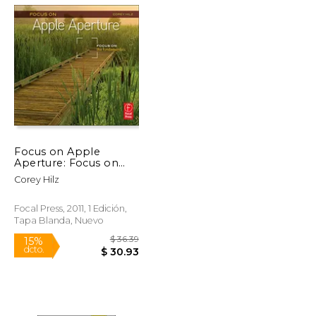
$ 5.99
$ 34.99
15%
dcto.
$ 5.28
$ 29.74
Focus on Apple
Aperture: Focus on
the Fundamentals
Corey Hilz
(Focus on Series) (The
Focus on Series) (en
Inglés)
Focal Press, 2011, 1 Edición,
Tapa Blanda, Nuevo