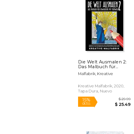
$
15%
dcto.
$ 
Die Welt Ausmalen 2:
Das Malbuch für
Erwachsene mit
Malfabrik, Kreative
Fernweh: Komplette
Entspannung und
Stressabbau Durch
Kreative Malfabrik, 2020,
das Bemalen von
Tapa Dura, Nuevo
Zauberhaften Motiven
Exotischer Orte (en
Alemán)