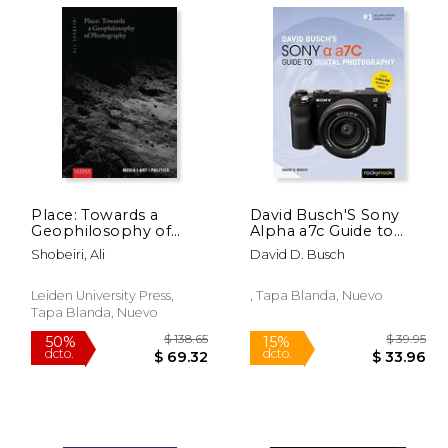
 44.95
$ 55.95
15%
12%
dcto.
dcto.
38.21
$ 47.56
Place: Towards a
David Busch'S Sony
Geophilosophy of
Alpha a7c Guide to
Photography (en
Digital Photography
Shobeiri, Ali
David D. Busch
Inglés)
(The David Busch
Camera Guide Series)
Leiden University Press,
, Tapa Blanda, Nuevo
Tapa Blanda, Nuevo