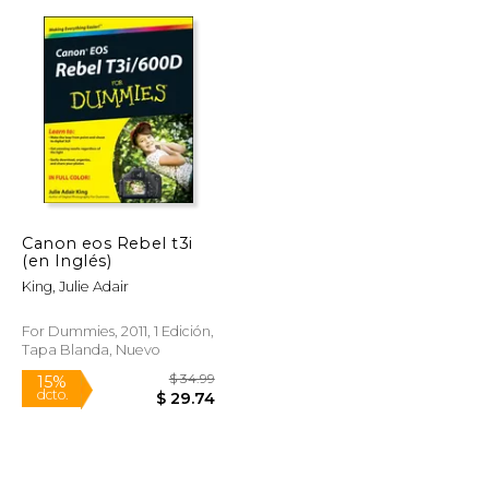
$ 26.99
$ 48.99
15%
dcto.
$ 22.94
$ 41.64
Canon eos Rebel t3i
(en Inglés)
King, Julie Adair
For Dummies, 2011, 1 Edición,
Tapa Blanda, Nuevo