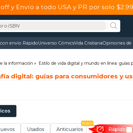
off y Envío a todo USA y PR por solo $2.
 con envío Rápido
Universo Cómics
Vida Cristiana
Opiniones de 
e la información
Estilo de vida digital y mundo en línea: guías
fía digital: guías para consumidores y u
sicos
Nuevo
uevos
Usados
Anticuarios
Rápido