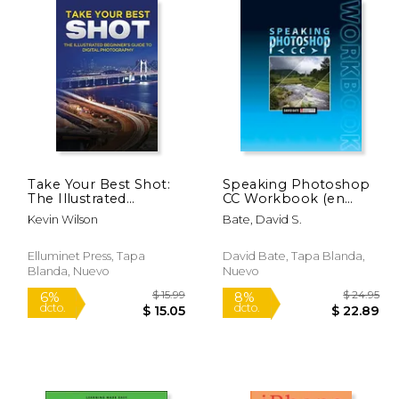
 34.99
$ 138.65
50%
15%
dcto.
dcto.
29.74
$ 69.32
Take Your Best Shot:
Speaking Photoshop
The Illustrated
CC Workbook (en
Beginner's Guide to
Inglés)
Kevin Wilson
Bate, David S.
Digital Photography
(en Inglés)
Elluminet Press, Tapa
David Bate, Tapa Blanda,
Blanda, Nuevo
Nuevo