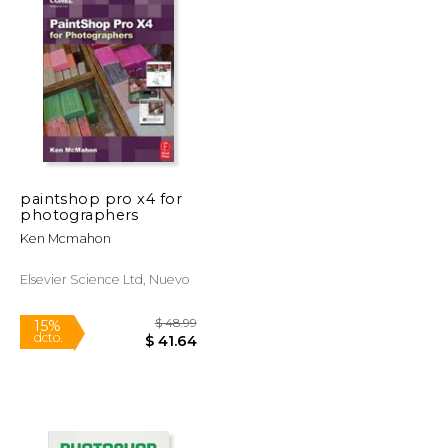
paintshop pro x4 for
photographers
$ 24.95
$ 30.86
6%
dcto.
$ 22.89
$ 29.05
Ken Mcmahon
Elsevier Science Ltd, Nuevo