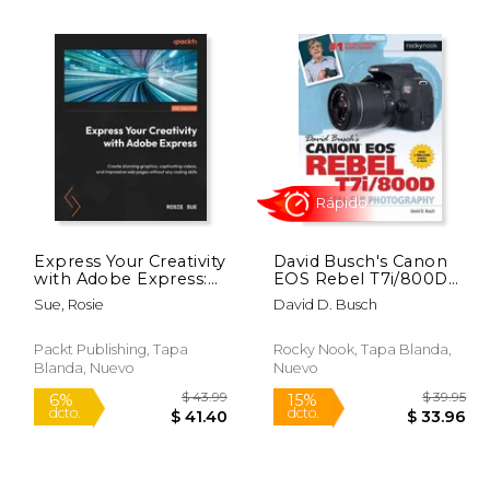
 75.69
$ 19.99
12%
12%
dcto.
dcto.
37.84
$ 17.64
Express Your Creativity
David Busch's Canon
with Adobe Express:
EOS Rebel T7i/800D
Create stunning
Guide to SLR
Sue, Rosie
David D. Busch
graphics, captivating
Photogra
videos, and impressive
Rápido
web pages without
Packt Publishing, Tapa
Rocky Nook, Tapa Blanda,
any coding skills (en
Blanda, Nuevo
Nuevo
Inglés)