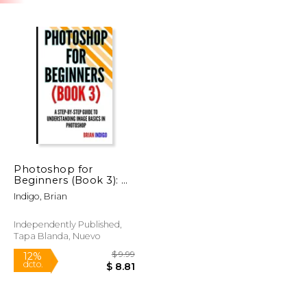
Photoshop for
Beginners (Book 3): A
step-by-step guide to
Indigo, Brian
understanding image
basics in Photoshop
(en Inglés)
Independently Published,
Tapa Blanda, Nuevo