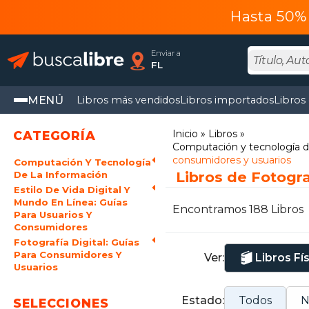
Hasta 50% 
Enviar a
FL
MENÚ
Libros más vendidos
Libros importados
Libros
Inicio
Libros
CATEGORÍA
Computación y tecnología d
consumidores y usuarios
Computación Y Tecnología
Libros de Fotogra
De La Información
Estilo De Vida Digital Y
Mundo En Línea: Guías
Encontramos 188 Libros
Para Usuarios Y
Consumidores
Fotografía Digital: Guías
Para Consumidores Y
Ver:
Libros Fí
Usuarios
Estado:
Todos
N
SELECCIONES